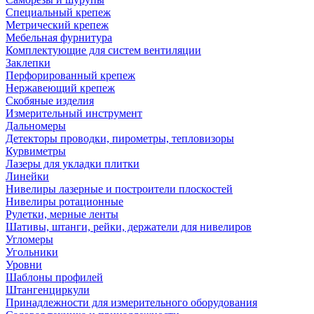
Специальный крепеж
Метрический крепеж
Мебельная фурнитура
Комплектующие для систем вентиляции
Заклепки
Перфорированный крепеж
Нержавеющий крепеж
Скобяные изделия
Измерительный инструмент
Дальномеры
Детекторы проводки, пирометры, тепловизоры
Курвиметры
Лазеры для укладки плитки
Линейки
Нивелиры лазерные и построители плоскостей
Нивелиры ротационные
Рулетки, мерные ленты
Шативы, штанги, рейки, держатели для нивелиров
Угломеры
Угольники
Уровни
Шаблоны профилей
Штангенциркули
Принадлежности для измерительного оборудования