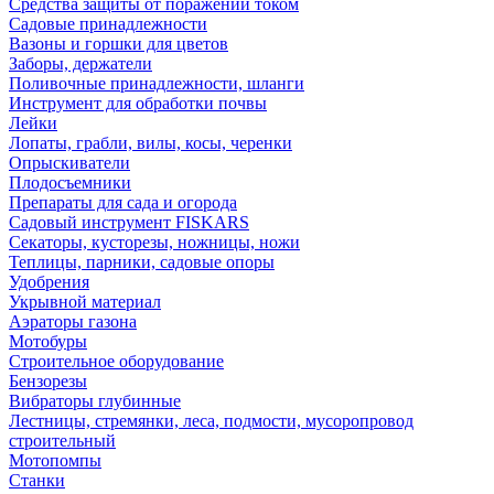
Средства защиты от поражений током
Садовые принадлежности
Вазоны и горшки для цветов
Заборы, держатели
Поливочные принадлежности, шланги
Инструмент для обработки почвы
Лейки
Лопаты, грабли, вилы, косы, черенки
Опрыскиватели
Плодосъемники
Препараты для сада и огорода
Садовый инструмент FISKARS
Секаторы, кусторезы, ножницы, ножи
Теплицы, парники, садовые опоры
Удобрения
Укрывной материал
Аэраторы газона
Мотобуры
Строительное оборудование
Бензорезы
Вибраторы глубинные
Лестницы, стремянки, леса, подмости, мусоропровод
строительный
Мотопомпы
Станки