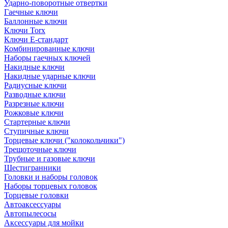
Ударно-поворотные отвертки
Гаечные ключи
Баллонные ключи
Ключи Torx
Ключи Е-стандарт
Комбинированные ключи
Наборы гаечных ключей
Накидные ключи
Накидные ударные ключи
Радиусные ключи
Разводные ключи
Разрезные ключи
Рожковые ключи
Стартерные ключи
Ступичные ключи
Торцевые ключи ("колокольчики")
Трещоточные ключи
Трубные и газовые ключи
Шестигранники
Головки и наборы головок
Наборы торцевых головок
Торцевые головки
Автоаксессуары
Автопылесосы
Аксессуары для мойки