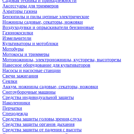
Садовая техника и принадлежности
Аксессуары для триммеров
Аэраторы газона
Бензопилы и пилы цепные электрические
Ножницы садовые, секаторы, ножовки
Воздуходувки и опрыскиватели бензиновые
Газонокосилки
Измельчители
Культиваторы и мотоблоки
Мотобуры
Мотокосы и триммеры
Мотоножницы, электроножницы, кусторезы, высоторезы
Навесное оборудование для культиваторов
Насосы и насосные станции
Свечи зажигания
Сеялки
Аккум. ножницы садовые, секаторы, ножовки
Снегоуборочные машины
Средства индивидуальной защиты
Наколенники
Перчатки
Спецодежда
Средства защиты головы,зрения,слуха
Средства защиты органов дыхания
Средства защиты от падения с высоты