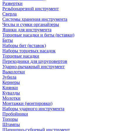
Развертки
Резьбонарезной инструмент
Сверла
Системы хранения инструмента
Чехлы и сумки органайзеры
Ящики для инструмента
Торцевые насадки и биты (вставки)
Биты
Наборы бит (вставок)
Наборы торцевых насадок
Торцевые насадки
Переходники для шуруповертов
Ударно-рычажный инструмент
Выколотки
Зубила
Кернеры
Киянки
Кувалды
Молотки
Монтажки (монтировки)
Наборы ударного инструмента
Пробойники
Топоры
Штампы
Шарнирно-губцевый инструмент