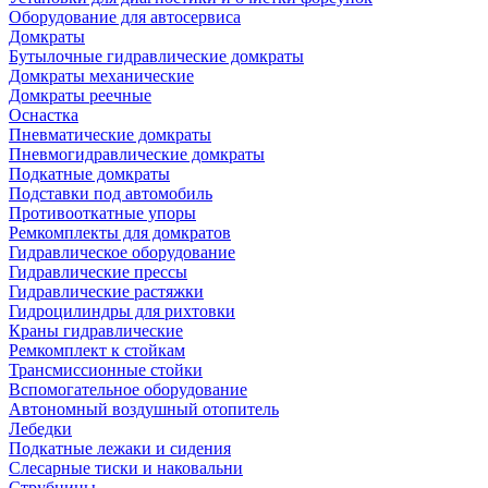
Оборудование для автосервиса
Домкраты
Бутылочные гидравлические домкраты
Домкраты механические
Домкраты реечные
Оснастка
Пневматические домкраты
Пневмогидравлические домкраты
Подкатные домкраты
Подставки под автомобиль
Противооткатные упоры
Ремкомплекты для домкратов
Гидравлическое оборудование
Гидравлические прессы
Гидравлические растяжки
Гидроцилиндры для рихтовки
Краны гидравлические
Ремкомплект к стойкам
Трансмиссионные стойки
Вспомогательное оборудование
Автономный воздушный отопитель
Лебедки
Подкатные лежаки и сидения
Слесарные тиски и наковальни
Струбцины