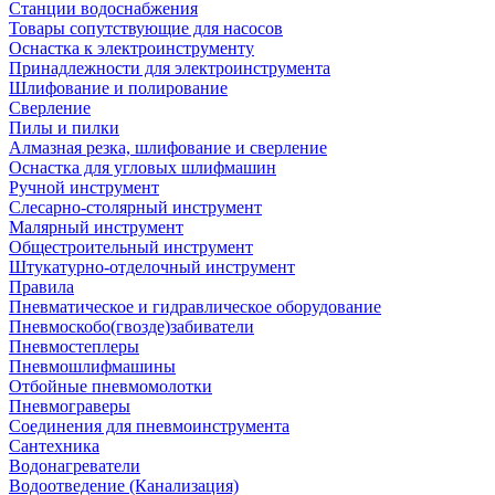
Станции водоснабжения
Товары сопутствующие для насосов
Оснастка к электроинструменту
Принадлежности для электроинструмента
Шлифование и полирование
Сверление
Пилы и пилки
Алмазная резка, шлифование и сверление
Оснастка для угловых шлифмашин
Ручной инструмент
Слесарно-столярный инструмент
Малярный инструмент
Общестроительный инструмент
Штукатурно-отделочный инструмент
Правила
Пневматическое и гидравлическое оборудование
Пневмоскобо(гвозде)забиватели
Пневмостеплеры
Пневмошлифмашины
Отбойные пневмомолотки
Пневмограверы
Соединения для пневмоинструмента
Сантехника
Водонагреватели
Водоотведение (Канализация)