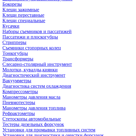
Бокорезы
Клещи зажимные
Клещи переставные
Клещи специальные
Кусачки
Наборы съемников и пассатижей
Пассатижи и плоскогубцы
Стрипперы
Съемники стопорных колец
Тонкогубцы
Трансформеры
Слесарно-столярный инструмент
Молотки, кувалды,киянки
Диагностический инструмент
Вакуумметры
Диагностика систем охлаждения
Компрессометры
Манометры давления масла
Пневмотестеры
Манометры давления топлива
Рефрактометры
Стетоскопы автомобильные
Тестеры дизельных форсунок
Установки для промывки топливных систем
Установки для диагностики и очистки форсунок