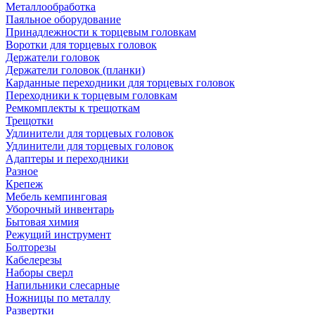
Металлообработка
Паяльное оборудование
Принадлежности к торцевым головкам
Воротки для торцевых головок
Держатели головок
Держатели головок (планки)
Карданные переходники для торцевых головок
Переходники к торцевым головкам
Ремкомплекты к трещоткам
Трещотки
Удлинители для торцевых головок
Удлинители для торцевых головок
Адаптеры и переходники
Разное
Крепеж
Мебель кемпинговая
Уборочный инвентарь
Бытовая химия
Режущий инструмент
Болторезы
Кабелерезы
Наборы сверл
Напильники слесарные
Ножницы по металлу
Развертки