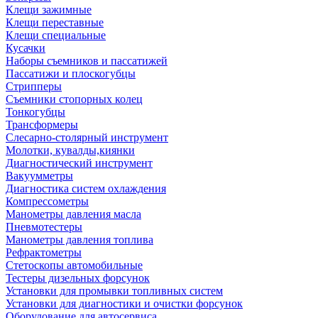
Клещи зажимные
Клещи переставные
Клещи специальные
Кусачки
Наборы съемников и пассатижей
Пассатижи и плоскогубцы
Стрипперы
Съемники стопорных колец
Тонкогубцы
Трансформеры
Слесарно-столярный инструмент
Молотки, кувалды,киянки
Диагностический инструмент
Вакуумметры
Диагностика систем охлаждения
Компрессометры
Манометры давления масла
Пневмотестеры
Манометры давления топлива
Рефрактометры
Стетоскопы автомобильные
Тестеры дизельных форсунок
Установки для промывки топливных систем
Установки для диагностики и очистки форсунок
Оборудование для автосервиса