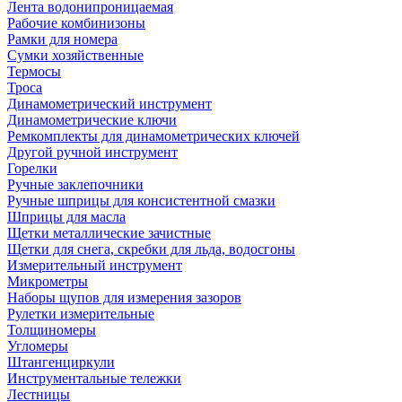
Лента водонипроницаемая
Рабочие комбинизоны
Рамки для номера
Сумки хозяйственные
Термосы
Троса
Динамометрический инструмент
Динамометрические ключи
Ремкомплекты для динамометрических ключей
Другой ручной инструмент
Горелки
Ручные заклепочники
Ручные шприцы для консистентной смазки
Шприцы для масла
Щетки металлические зачистные
Щетки для снега, скребки для льда, водосгоны
Измерительный инструмент
Микрометры
Наборы щупов для измерения зазоров
Рулетки измерительные
Толщиномеры
Угломеры
Штангенциркули
Инструментальные тележки
Лестницы