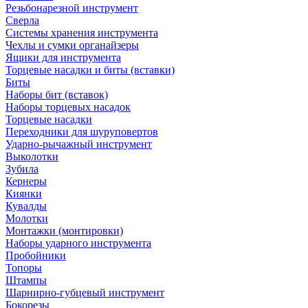
Резьбонарезной инструмент
Сверла
Системы хранения инструмента
Чехлы и сумки органайзеры
Ящики для инструмента
Торцевые насадки и биты (вставки)
Биты
Наборы бит (вставок)
Наборы торцевых насадок
Торцевые насадки
Переходники для шуруповертов
Ударно-рычажный инструмент
Выколотки
Зубила
Кернеры
Киянки
Кувалды
Молотки
Монтажки (монтировки)
Наборы ударного инструмента
Пробойники
Топоры
Штампы
Шарнирно-губцевый инструмент
Бокорезы