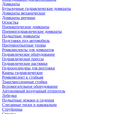
Домкраты
Бутылочные гидравлические домкраты
Домкраты механические
Домкраты реечные
Оснастка
Пневматические домкраты
Пневмогидравлические домкраты
Подкатные домкраты
Подставки под автомобиль
Противооткатные упоры
Ремкомплекты для домкратов
Гидравлическое оборудование
Гидравлические прессы
Гидравлические растяжки
Гидроцилиндры для рихтовки
Краны гидравлические
Ремкомплект к стойкам
Трансмиссионные стойки
Вспомогательное оборудование
Автономный воздушный отопитель
Лебедки
Подкатные лежаки и сидения
Слесарные тиски и наковальни
Струбцины
Стропы