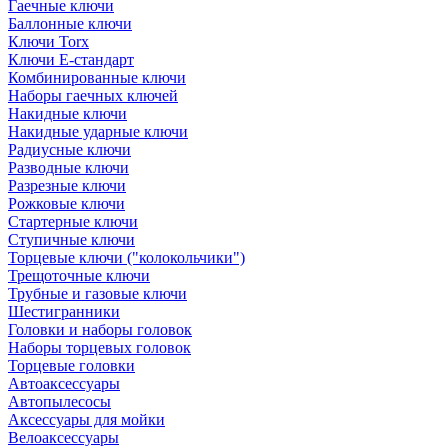
Гаечные ключи
Баллонные ключи
Ключи Torx
Ключи Е-стандарт
Комбинированные ключи
Наборы гаечных ключей
Накидные ключи
Накидные ударные ключи
Радиусные ключи
Разводные ключи
Разрезные ключи
Рожковые ключи
Стартерные ключи
Ступичные ключи
Торцевые ключи ("колокольчики")
Трещоточные ключи
Трубные и газовые ключи
Шестигранники
Головки и наборы головок
Наборы торцевых головок
Торцевые головки
Автоаксессуары
Автопылесосы
Аксессуары для мойки
Велоаксессуары