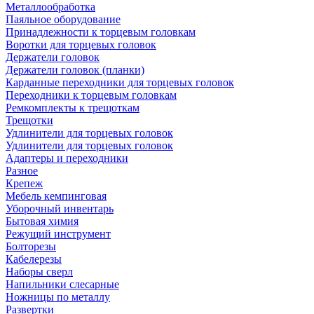
Металлообработка
Паяльное оборудование
Принадлежности к торцевым головкам
Воротки для торцевых головок
Держатели головок
Держатели головок (планки)
Карданные переходники для торцевых головок
Переходники к торцевым головкам
Ремкомплекты к трещоткам
Трещотки
Удлинители для торцевых головок
Удлинители для торцевых головок
Адаптеры и переходники
Разное
Крепеж
Мебель кемпинговая
Уборочный инвентарь
Бытовая химия
Режущий инструмент
Болторезы
Кабелерезы
Наборы сверл
Напильники слесарные
Ножницы по металлу
Развертки