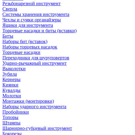
Резьбонарезной инструмент
Сверла
Системы хранения инструмента
Чехлы и сумки органайзеры
Ящики для инструмента
Торцевые насадки и биты (вставки)
Биты
Наборы бит (вставок)
Наборы торцевых насадок
Торцевые насадки
Переходники для шуруповертов
Ударно-рычажный инструмент
Выколотки
Зубила
Кернеры
Киянки
Кувалды
Молотки
Монтажки (монтировки)
Наборы ударного инструмента
Пробойники
Топоры
Штампы
Шарнирно-губцевый инструмент
Бокорезы