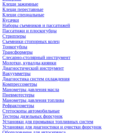
Клещи зажимные
Клещи переставные
Клещи специальные
Кусачки
Наборы съемников и пассатижей
Пассатижи и плоскогубцы
Стрипперы
Съемники стопорных колец
Тонкогубцы
Трансформеры
Слесарно-столярный инструмент
Молотки, кувалды,киянки
Диагностический инструмент
Вакуумметры
Диагностика систем охлаждения
Компрессометры
Манометры давления масла
Пневмотестеры
Манометры давления топлива
Рефрактометры
Стетоскопы автомобильные
Тестеры дизельных форсунок
Установки для промывки топливных систем
Установки для диагностики и очистки форсунок
Оборудование для автосервиса