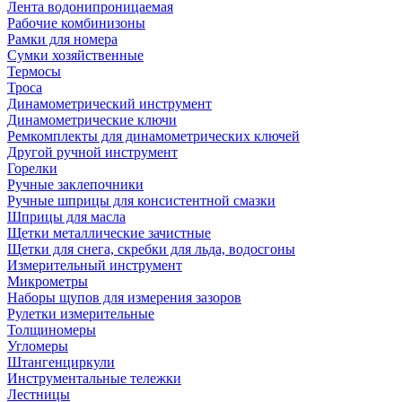
Лента водонипроницаемая
Рабочие комбинизоны
Рамки для номера
Сумки хозяйственные
Термосы
Троса
Динамометрический инструмент
Динамометрические ключи
Ремкомплекты для динамометрических ключей
Другой ручной инструмент
Горелки
Ручные заклепочники
Ручные шприцы для консистентной смазки
Шприцы для масла
Щетки металлические зачистные
Щетки для снега, скребки для льда, водосгоны
Измерительный инструмент
Микрометры
Наборы щупов для измерения зазоров
Рулетки измерительные
Толщиномеры
Угломеры
Штангенциркули
Инструментальные тележки
Лестницы