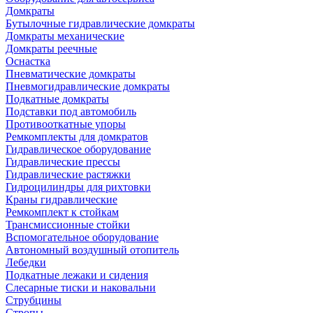
Домкраты
Бутылочные гидравлические домкраты
Домкраты механические
Домкраты реечные
Оснастка
Пневматические домкраты
Пневмогидравлические домкраты
Подкатные домкраты
Подставки под автомобиль
Противооткатные упоры
Ремкомплекты для домкратов
Гидравлическое оборудование
Гидравлические прессы
Гидравлические растяжки
Гидроцилиндры для рихтовки
Краны гидравлические
Ремкомплект к стойкам
Трансмиссионные стойки
Вспомогательное оборудование
Автономный воздушный отопитель
Лебедки
Подкатные лежаки и сидения
Слесарные тиски и наковальни
Струбцины
Стропы