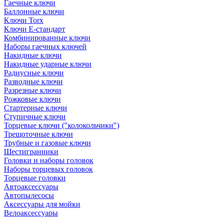
Гаечные ключи
Баллонные ключи
Ключи Torx
Ключи Е-стандарт
Комбинированные ключи
Наборы гаечных ключей
Накидные ключи
Накидные ударные ключи
Радиусные ключи
Разводные ключи
Разрезные ключи
Рожковые ключи
Стартерные ключи
Ступичные ключи
Торцевые ключи ("колокольчики")
Трещоточные ключи
Трубные и газовые ключи
Шестигранники
Головки и наборы головок
Наборы торцевых головок
Торцевые головки
Автоаксессуары
Автопылесосы
Аксессуары для мойки
Велоаксессуары