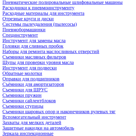
Пневматические полировальные шлифовальные машины
Расходники к пневмоинструменту
Расходные материалы для инструмента
Отрезные круги и диски
Системы пылеудаления (пылесосы)
Пневмобормашинки
Специнструмент
Инструмент для замены масла
Головки для сливных пробок
Наборы для ремонта маслосливных отверстий
Съемники масляных фильтров
Щупы для проверки уровня масла
Инструмент для подвески
Обратные молотки
Оправки для подшипников
Съёмники для амортизаторов
Съемники для ШРУС
Съемники пружин
Съемники сайлентблоков
Съемники ступицы
Съемники шаровых опор и наконечников рулевых тяг
Вспомогательный инструмент
Захваты для мелких деталей
Защитные накидки на автомобиль
Зеркала инспекционные