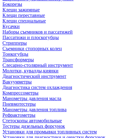
Бокорезы
Клещи зажимные
Клещи переставные
Клещи специальные
Кусачки
Наборы съемников и пассатижей
Пассатижи и плоскогубцы
Стрипперы
Съемники стопорных колец
Тонкогубцы
Трансформеры
Слесарно-столярный инструмент
Молотки, кувалды,киянки
Диагностический инструмент
Вакуумметры
Диагностика систем охлаждения
Компрессометры
Манометры давления масла
Пневмотестеры
Манометры давления топлива
Рефрактометры
Стетоскопы автомобильные
Тестеры дизельных форсунок
Установки для промывки топливных систем
Установки для диагностики и очистки форсунок