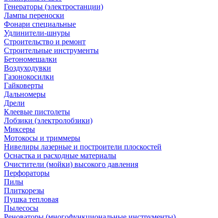
Генераторы (электростанции)
Лампы переноски
Фонари специальные
Удлинители-шнуры
Строительство и ремонт
Строительные инструменты
Бетономешалки
Воздуходувки
Газонокосилки
Гайковерты
Дальномеры
Дрели
Клеевые пистолеты
Лобзики (электролобзики)
Миксеры
Мотокосы и триммеры
Нивелиры лазерные и построители плоскостей
Оснастка и расходные материалы
Очистители (мойки) высокого давления
Перфораторы
Пилы
Плиткорезы
Пушка тепловая
Пылесосы
Реноваторы (многофункциональные инструменты)