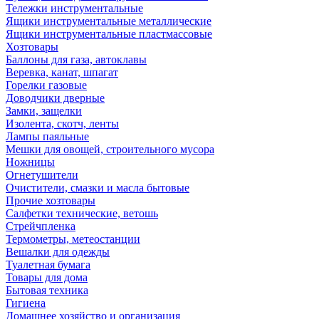
Тележки инструментальные
Ящики инструментальные металлические
Ящики инструментальные пластмассовые
Хозтовары
Баллоны для газа, автоклавы
Веревка, канат, шпагат
Горелки газовые
Доводчики дверные
Замки, защелки
Изолента, скотч, ленты
Лампы паяльные
Мешки для овощей, строительного мусора
Ножницы
Огнетушители
Очистители, смазки и масла бытовые
Прочие хозтовары
Салфетки технические, ветошь
Стрейчпленка
Термометры, метеостанции
Вешалки для одежды
Туалетная бумага
Товары для дома
Бытовая техника
Гигиена
Домашнее хозяйство и организация