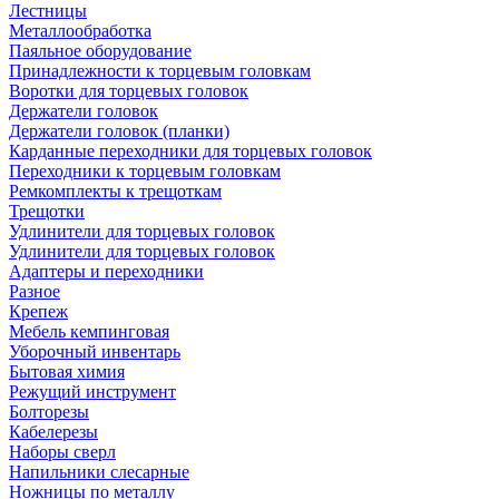
Лестницы
Металлообработка
Паяльное оборудование
Принадлежности к торцевым головкам
Воротки для торцевых головок
Держатели головок
Держатели головок (планки)
Карданные переходники для торцевых головок
Переходники к торцевым головкам
Ремкомплекты к трещоткам
Трещотки
Удлинители для торцевых головок
Удлинители для торцевых головок
Адаптеры и переходники
Разное
Крепеж
Мебель кемпинговая
Уборочный инвентарь
Бытовая химия
Режущий инструмент
Болторезы
Кабелерезы
Наборы сверл
Напильники слесарные
Ножницы по металлу