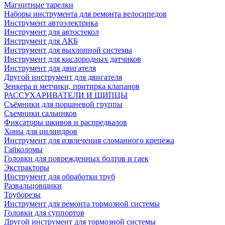
Магнитные тарелки
Наборы инструмента для ремонта велосипедов
Инструмент автоэлектрика
Инструмент для автостекол
Инструмент для АКБ
Инструмент для выхлопной системы
Инструмент для кислородных датчиков
Инструмент для двигателя
Другой инструмент для двигателя
Зенкера и метчики, притирка клапанов
РАССУХАРИВАТЕЛИ И ЩИПЦЫ
Съёмники для поршневой группы
Съемники сальников
Фиксаторы шкивов и распредвалов
Хоны для цилиндров
Инструмент для извлечения сломанного крепежа
Гайколомы
Головки для поврежденных болтов и гаек
Экстракторы
Инструмент для обработки труб
Развальцовщики
Труборезы
Инструмент для ремонта тормозной системы
Головки для суппортов
Другой инструмент для тормозной системы