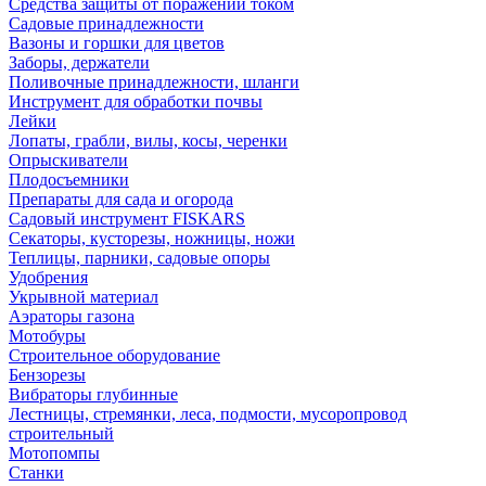
Средства защиты от поражений током
Садовые принадлежности
Вазоны и горшки для цветов
Заборы, держатели
Поливочные принадлежности, шланги
Инструмент для обработки почвы
Лейки
Лопаты, грабли, вилы, косы, черенки
Опрыскиватели
Плодосъемники
Препараты для сада и огорода
Садовый инструмент FISKARS
Секаторы, кусторезы, ножницы, ножи
Теплицы, парники, садовые опоры
Удобрения
Укрывной материал
Аэраторы газона
Мотобуры
Строительное оборудование
Бензорезы
Вибраторы глубинные
Лестницы, стремянки, леса, подмости, мусоропровод
строительный
Мотопомпы
Станки