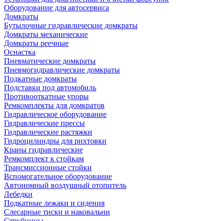
Оборудование для автосервиса
Домкраты
Бутылочные гидравлические домкраты
Домкраты механические
Домкраты реечные
Оснастка
Пневматические домкраты
Пневмогидравлические домкраты
Подкатные домкраты
Подставки под автомобиль
Противооткатные упоры
Ремкомплекты для домкратов
Гидравлическое оборудование
Гидравлические прессы
Гидравлические растяжки
Гидроцилиндры для рихтовки
Краны гидравлические
Ремкомплект к стойкам
Трансмиссионные стойки
Вспомогательное оборудование
Автономный воздушный отопитель
Лебедки
Подкатные лежаки и сидения
Слесарные тиски и наковальни
Струбцины