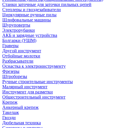
Станки заточные для заточки пильных цепей
Степлеры и гвоздезабиватели
Циркулярные ручные пилы
Шлифовальные машины
Шуруповерты
Электрорубанки
АКБ и зарядные устройства
Болгарки (УШМ)
Граверы
Другой инструмент
Отбойные молотки
Разбрасыватели
Оснастка к электроинструменту
Фрезеры
Штроборезы
Ручные строительные инструменты
Малярный инструмент
Инструмент для разметки
Общестроительный инструмент
Крепеж
Анкерный крепеж
Такелаж
Гвозди
Дюбельная техника
Саморезы и шурупы