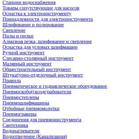
Станции водоснабжения
Товары сопутствующие для насосов
Оснастка к электроинструменту
Принадлежности для электроинструмента
Шлифование и полирование
Сверление
Пилы и пилки
Алмазная резка, шлифование и сверление
Оснастка для угловых шлифмашин
Ручной инструмент
Слесарно-столярный инструмент
Малярный инструмент
Общестроительный инструмент
Штукатурно-отделочный инструмент
Правила
Пневматическое и гидравлическое оборудование
Пневмоскобо(гвозде)забиватели
Пневмостеплеры
Пневмошлифмашины
Отбойные пневмомолотки
Пневмограверы
Соединения для пневмоинструмента
Сантехника
Водонагреватели
Водоотведение (Канализация)