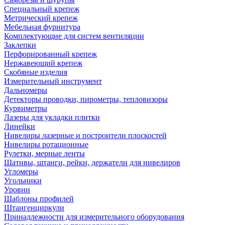
Специальный крепеж
Метрический крепеж
Мебельная фурнитура
Комплектующие для систем вентиляции
Заклепки
Перфорированный крепеж
Нержавеющий крепеж
Скобяные изделия
Измерительный инструмент
Дальномеры
Детекторы проводки, пирометры, тепловизоры
Курвиметры
Лазеры для укладки плитки
Линейки
Нивелиры лазерные и построители плоскостей
Нивелиры ротационные
Рулетки, мерные ленты
Шативы, штанги, рейки, держатели для нивелиров
Угломеры
Угольники
Уровни
Шаблоны профилей
Штангенциркули
Принадлежности для измерительного оборудования