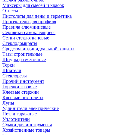
Миксеры для смесей и красок
Отвесы
Пистолеты для пены и герметика
Просекатели для профиля
Правила алюминиевые
Серпянки самоклеящиеся
Сетки стеклотканевые
Стеклодомкраты
Средства индивидуальной защиты
Тазы строительные
Шнуры разметочные
Терки
Шпатели
Стеклорезы
Прочий инструмент
Горелки газовые
Клеевые стержни
Клеевые пистолеты
Лупы
Удлинители электрические
Петли гаражные
Уплотнители
Сумки для инструмента
Хозяйственные товары