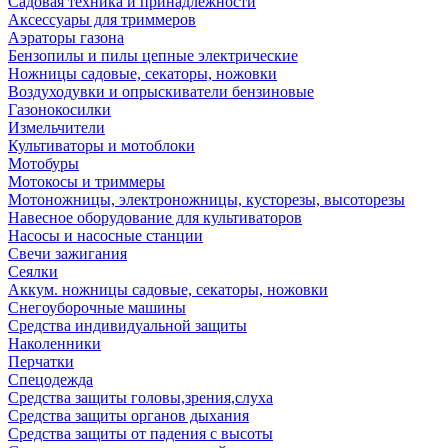
Садовая техника и принадлежности
Аксессуары для триммеров
Аэраторы газона
Бензопилы и пилы цепные электрические
Ножницы садовые, секаторы, ножовки
Воздуходувки и опрыскиватели бензиновые
Газонокосилки
Измельчители
Культиваторы и мотоблоки
Мотобуры
Мотокосы и триммеры
Мотоножницы, электроножницы, кусторезы, высоторезы
Навесное оборудование для культиваторов
Насосы и насосные станции
Свечи зажигания
Сеялки
Аккум. ножницы садовые, секаторы, ножовки
Снегоуборочные машины
Средства индивидуальной защиты
Наколенники
Перчатки
Спецодежда
Средства защиты головы,зрения,слуха
Средства защиты органов дыхания
Средства защиты от падения с высоты