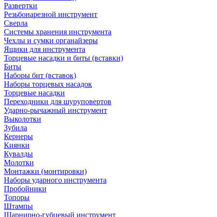
Развертки
Резьбонарезной инструмент
Сверла
Системы хранения инструмента
Чехлы и сумки органайзеры
Ящики для инструмента
Торцевые насадки и биты (вставки)
Биты
Наборы бит (вставок)
Наборы торцевых насадок
Торцевые насадки
Переходники для шуруповертов
Ударно-рычажный инструмент
Выколотки
Зубила
Кернеры
Киянки
Кувалды
Молотки
Монтажки (монтировки)
Наборы ударного инструмента
Пробойники
Топоры
Штампы
Шарнирно-губцевый инструмент