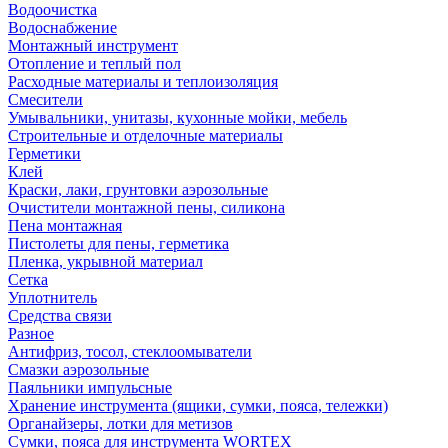
Водоочистка
Водоснабжение
Монтажный инструмент
Отопление и теплый пол
Расходные материалы и теплоизоляция
Смесители
Умывальники, унитазы, кухонные мойки, мебель
Строительные и отделочные материалы
Герметики
Клей
Краски, лаки, грунтовки аэрозольные
Очистители монтажной пены, силикона
Пена монтажная
Пистолеты для пены, герметика
Пленка, укрывной материал
Сетка
Уплотнитель
Средства связи
Разное
Антифриз, тосол, стеклоомыватели
Смазки аэрозольные
Паяльники импульсные
Хранение инструмента (ящики, сумки, пояса, тележки)
Органайзеры, лотки для метизов
Сумки, пояса для инструмента WORTEX