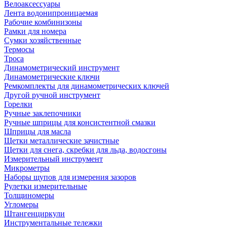
Велоаксессуары
Лента водонипроницаемая
Рабочие комбинизоны
Рамки для номера
Сумки хозяйственные
Термосы
Троса
Динамометрический инструмент
Динамометрические ключи
Ремкомплекты для динамометрических ключей
Другой ручной инструмент
Горелки
Ручные заклепочники
Ручные шприцы для консистентной смазки
Шприцы для масла
Щетки металлические зачистные
Щетки для снега, скребки для льда, водосгоны
Измерительный инструмент
Микрометры
Наборы щупов для измерения зазоров
Рулетки измерительные
Толщиномеры
Угломеры
Штангенциркули
Инструментальные тележки