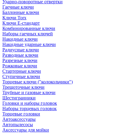
Ударно-поворотные отвертки
Гаечные ключи
Баллонные ключи
Ключи Torx
Ключи Е-стандарт
Комбинированные ключи
Наборы гаечных ключей
Накидные ключи
Накидные ударные ключи
Радиусные ключи
Разводные ключи
Разрезные ключи
Рожковые ключи
Стартерные ключи
Ступичные ключи
Торцевые ключи ("колокольчики")
Трещоточные ключи
Трубные и газовые ключи
Шестигранники
Головки и наборы головок
Наборы торцевых головок
Торцевые головки
Автоаксессуары
Автопылесосы
Аксессуары для мойки