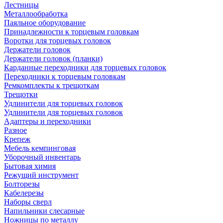
Лестницы
Металлообработка
Паяльное оборудование
Принадлежности к торцевым головкам
Воротки для торцевых головок
Держатели головок
Держатели головок (планки)
Карданные переходники для торцевых головок
Переходники к торцевым головкам
Ремкомплекты к трещоткам
Трещотки
Удлинители для торцевых головок
Удлинители для торцевых головок
Адаптеры и переходники
Разное
Крепеж
Мебель кемпинговая
Уборочный инвентарь
Бытовая химия
Режущий инструмент
Болторезы
Кабелерезы
Наборы сверл
Напильники слесарные
Ножницы по металлу