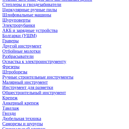
Степлеры и гвоздезабиватели
Циркулярные ручные пилы
Шлифовальные машины
Шуруповерты
Электрорубанки
АКБ и зарядные устройства
Болгарки (УШМ)
Граверы
Другой инструмент
Отбойные молотки
Разбрасыватели
Оснастка к электроинструменту
Фрезеры
Штроборезы
Ручные строительные инструменты
Малярный инструмент
Инструмент для разметки
Общестроительный инструмент
Крепеж
Анкерный крепеж
Такелаж
Гвозди
Дюбельная техника
Саморезы и шурупы
Специальный крепеж