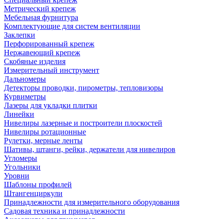
Метрический крепеж
Мебельная фурнитура
Комплектующие для систем вентиляции
Заклепки
Перфорированный крепеж
Нержавеющий крепеж
Скобяные изделия
Измерительный инструмент
Дальномеры
Детекторы проводки, пирометры, тепловизоры
Курвиметры
Лазеры для укладки плитки
Линейки
Нивелиры лазерные и построители плоскостей
Нивелиры ротационные
Рулетки, мерные ленты
Шативы, штанги, рейки, держатели для нивелиров
Угломеры
Угольники
Уровни
Шаблоны профилей
Штангенциркули
Принадлежности для измерительного оборудования
Садовая техника и принадлежности