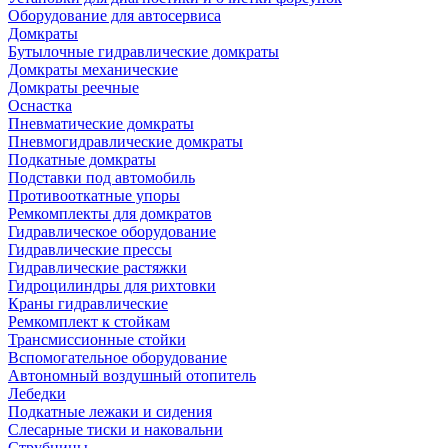
Оборудование для автосервиса
Домкраты
Бутылочные гидравлические домкраты
Домкраты механические
Домкраты реечные
Оснастка
Пневматические домкраты
Пневмогидравлические домкраты
Подкатные домкраты
Подставки под автомобиль
Противооткатные упоры
Ремкомплекты для домкратов
Гидравлическое оборудование
Гидравлические прессы
Гидравлические растяжки
Гидроцилиндры для рихтовки
Краны гидравлические
Ремкомплект к стойкам
Трансмиссионные стойки
Вспомогательное оборудование
Автономный воздушный отопитель
Лебедки
Подкатные лежаки и сидения
Слесарные тиски и наковальни
Струбцины