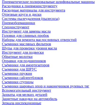
Пневматические полировальные шлифовальные машины
Расходники к пневмоинструменту
Расходные материалы для инструмента
Отрезные круги и диски
Системы пылеудаления (пылесосы)
Пневмобормашинки
Специнструмент
Инструмент для замены масла
Головки для сливных пробок
Наборы для ремонта маслосливных отверстий
Съемники масляных фильтров
Щупы для проверки уровня масла
Инструмент для подвески
Обратные молотки
Оправки для подшипников
Съёмники для амортизаторов
Съемники для ШРУС
Съемники пружин
Съемники сайлентблоков
Съемники ступицы
Съемники шаровых опор и наконечников рулевых тяг
Вспомогательный инструмент
Захваты для мелких деталей
Защитные накидки на автомобиль
Зеркала инспекционные