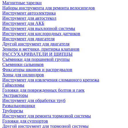
Магнитные тарелки
Наборы инструмента для ремонта велосипедов
Инструмент автоэлектрика
Инструмент для автостекол
Инструмент для АКБ
Инструмент для выхлопной системы
Инструмент для кислородных датчиков
Инструмент для двигателя
Другой инструмент для двигателя
Зенкера и метчики, притирка клапанов
РАССУХАРИВАТЕЛИ И ЩИПЦЫ
Съёмники для поршневой группы
Съемники сальников
Фиксаторы шкивов и распредвалов
Хоны для цилиндров
Инструмент для извлечения сломанного крепежа
Гайколомы
Головки для поврежденных болтов и гаек
Экстракторы
Инструмент для обработки труб
Развальцовщики
Труборезы
Инструмент для ремонта тормозной системы
Головки для суппортов
Другой инструмент для тормозной системы