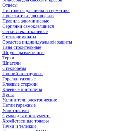
Отвесы
Пистолеты для пены и герметика
Просекатели для профиля
Правила алюминиевые
Серпянки самоклеящиеся
Сетки стеклотканевые
Стеклодомкраты
Средства индивидуальной защиты
Тазы строительные
Шнуры разметочные
Терки
Шпатели
Стеклорезы
Прочий инструмент
Горелки газовые
Клеевые стержни
Клеевые пистолеты
Лупы
Удлинители электрические
Петли гаражные
Уплотнители
Сумки для инструмента
Хозяйственные товары
Тачки и тележки