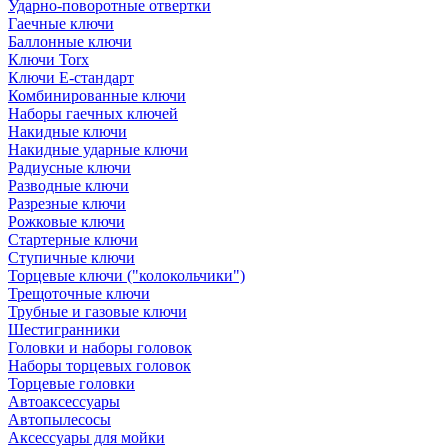
Ударно-поворотные отвертки
Гаечные ключи
Баллонные ключи
Ключи Torx
Ключи Е-стандарт
Комбинированные ключи
Наборы гаечных ключей
Накидные ключи
Накидные ударные ключи
Радиусные ключи
Разводные ключи
Разрезные ключи
Рожковые ключи
Стартерные ключи
Ступичные ключи
Торцевые ключи ("колокольчики")
Трещоточные ключи
Трубные и газовые ключи
Шестигранники
Головки и наборы головок
Наборы торцевых головок
Торцевые головки
Автоаксессуары
Автопылесосы
Аксессуары для мойки