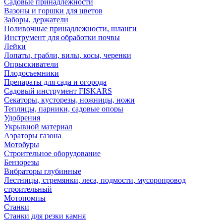
Садовые принадлежности
Вазоны и горшки для цветов
Заборы, держатели
Поливочные принадлежности, шланги
Инструмент для обработки почвы
Лейки
Лопаты, грабли, вилы, косы, черенки
Опрыскиватели
Плодосъемники
Препараты для сада и огорода
Садовый инструмент FISKARS
Секаторы, кусторезы, ножницы, ножи
Теплицы, парники, садовые опоры
Удобрения
Укрывной материал
Аэраторы газона
Мотобуры
Строительное оборудование
Бензорезы
Вибраторы глубинные
Лестницы, стремянки, леса, подмости, мусоропровод
строительный
Мотопомпы
Станки
Станки для резки камня