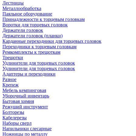
Лестницы
Металлообработка
Паяльное оборудование
Принадлежности к торцевым головкам
Воротки для торцевых головок
Держатели головок
Держатели головок (планки)
Карданные переходники для торцевых головок
Переходники к торцевым головкам
Ремкомплекты к трещоткам
Трещотки
Удлинители для торцевых головок
Удлинители для торцевых головок
Адаптеры и переходники
Разное
Крепеж
Мебель кемпинговая
Уборочный инвентарь
Бытовая химия
Режущий инструмент
Болторезы
Кабелерезы
Наборы сверл
Напильники слесарные
Ножницы по металлу