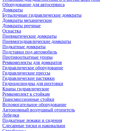
Оборудование для автосервиса
Домкраты
Бутылочные гидравлические домкраты
Домкраты механические
Домкраты реечные
Оснастка
Пневматические домкраты
Пневмогидравлические домкраты
Подкатные домкраты
Подставки под автомобиль
Противооткатные упоры
Ремкомплекты для домкратов
Гидравлическое оборудование
Гидравлические прессы
Гидравлические растяжки
Гидроцилиндры для рихтовки
Краны гидравлические
Ремкомплект к стойкам
Трансмиссионные стойки
Вспомогательное оборудование
Автономный воздушный отопитель
Лебедки
Подкатные лежаки и сидения
Слесарные тиски и наковальни
Струбцины