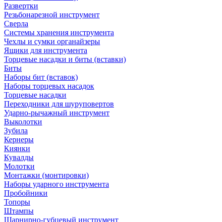
Развертки
Резьбонарезной инструмент
Сверла
Системы хранения инструмента
Чехлы и сумки органайзеры
Ящики для инструмента
Торцевые насадки и биты (вставки)
Биты
Наборы бит (вставок)
Наборы торцевых насадок
Торцевые насадки
Переходники для шуруповертов
Ударно-рычажный инструмент
Выколотки
Зубила
Кернеры
Киянки
Кувалды
Молотки
Монтажки (монтировки)
Наборы ударного инструмента
Пробойники
Топоры
Штампы
Шарнирно-губцевый инструмент