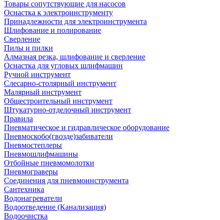
Товары сопутствующие для насосов
Оснастка к электроинструменту
Принадлежности для электроинструмента
Шлифование и полирование
Сверление
Пилы и пилки
Алмазная резка, шлифование и сверление
Оснастка для угловых шлифмашин
Ручной инструмент
Слесарно-столярный инструмент
Малярный инструмент
Общестроительный инструмент
Штукатурно-отделочный инструмент
Правила
Пневматическое и гидравлическое оборудование
Пневмоскобо(гвозде)забиватели
Пневмостеплеры
Пневмошлифмашины
Отбойные пневмомолотки
Пневмограверы
Соединения для пневмоинструмента
Сантехника
Водонагреватели
Водоотведение (Канализация)
Водоочистка