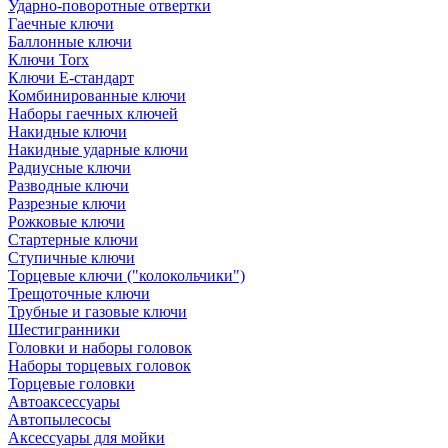
Ударно-поворотные отвертки
Гаечные ключи
Баллонные ключи
Ключи Torx
Ключи Е-стандарт
Комбинированные ключи
Наборы гаечных ключей
Накидные ключи
Накидные ударные ключи
Радиусные ключи
Разводные ключи
Разрезные ключи
Рожковые ключи
Стартерные ключи
Ступичные ключи
Торцевые ключи ("колокольчики")
Трещоточные ключи
Трубные и газовые ключи
Шестигранники
Головки и наборы головок
Наборы торцевых головок
Торцевые головки
Автоаксессуары
Автопылесосы
Аксессуары для мойки