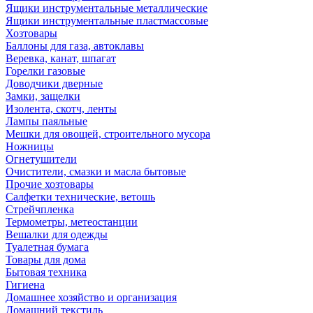
Ящики инструментальные металлические
Ящики инструментальные пластмассовые
Хозтовары
Баллоны для газа, автоклавы
Веревка, канат, шпагат
Горелки газовые
Доводчики дверные
Замки, защелки
Изолента, скотч, ленты
Лампы паяльные
Мешки для овощей, строительного мусора
Ножницы
Огнетушители
Очистители, смазки и масла бытовые
Прочие хозтовары
Салфетки технические, ветошь
Стрейчпленка
Термометры, метеостанции
Вешалки для одежды
Туалетная бумага
Товары для дома
Бытовая техника
Гигиена
Домашнее хозяйство и организация
Домашний текстиль