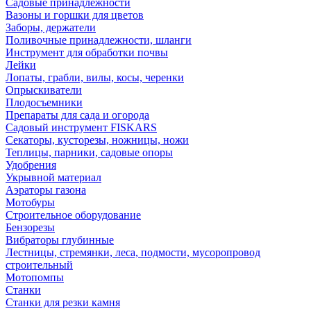
Садовые принадлежности
Вазоны и горшки для цветов
Заборы, держатели
Поливочные принадлежности, шланги
Инструмент для обработки почвы
Лейки
Лопаты, грабли, вилы, косы, черенки
Опрыскиватели
Плодосъемники
Препараты для сада и огорода
Садовый инструмент FISKARS
Секаторы, кусторезы, ножницы, ножи
Теплицы, парники, садовые опоры
Удобрения
Укрывной материал
Аэраторы газона
Мотобуры
Строительное оборудование
Бензорезы
Вибраторы глубинные
Лестницы, стремянки, леса, подмости, мусоропровод
строительный
Мотопомпы
Станки
Станки для резки камня