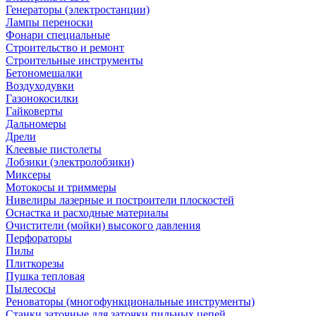
Генераторы (электростанции)
Лампы переноски
Фонари специальные
Строительство и ремонт
Строительные инструменты
Бетономешалки
Воздуходувки
Газонокосилки
Гайковерты
Дальномеры
Дрели
Клеевые пистолеты
Лобзики (электролобзики)
Миксеры
Мотокосы и триммеры
Нивелиры лазерные и построители плоскостей
Оснастка и расходные материалы
Очистители (мойки) высокого давления
Перфораторы
Пилы
Плиткорезы
Пушка тепловая
Пылесосы
Реноваторы (многофункциональные инструменты)
Станки заточные для заточки пильных цепей