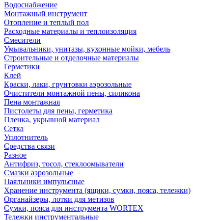
Водоснабжение
Монтажный инструмент
Отопление и теплый пол
Расходные материалы и теплоизоляция
Смесители
Умывальники, унитазы, кухонные мойки, мебель
Строительные и отделочные материалы
Герметики
Клей
Краски, лаки, грунтовки аэрозольные
Очистители монтажной пены, силикона
Пена монтажная
Пистолеты для пены, герметика
Пленка, укрывной материал
Сетка
Уплотнитель
Средства связи
Разное
Антифриз, тосол, стеклоомыватели
Смазки аэрозольные
Паяльники импульсные
Хранение инструмента (ящики, сумки, пояса, тележки)
Органайзеры, лотки для метизов
Сумки, пояса для инструмента WORTEX
Тележки инструментальные