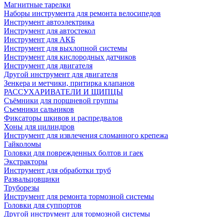
Магнитные тарелки
Наборы инструмента для ремонта велосипедов
Инструмент автоэлектрика
Инструмент для автостекол
Инструмент для АКБ
Инструмент для выхлопной системы
Инструмент для кислородных датчиков
Инструмент для двигателя
Другой инструмент для двигателя
Зенкера и метчики, притирка клапанов
РАССУХАРИВАТЕЛИ И ЩИПЦЫ
Съёмники для поршневой группы
Съемники сальников
Фиксаторы шкивов и распредвалов
Хоны для цилиндров
Инструмент для извлечения сломанного крепежа
Гайколомы
Головки для поврежденных болтов и гаек
Экстракторы
Инструмент для обработки труб
Развальцовщики
Труборезы
Инструмент для ремонта тормозной системы
Головки для суппортов
Другой инструмент для тормозной системы