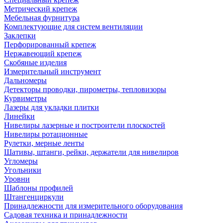
Метрический крепеж
Мебельная фурнитура
Комплектующие для систем вентиляции
Заклепки
Перфорированный крепеж
Нержавеющий крепеж
Скобяные изделия
Измерительный инструмент
Дальномеры
Детекторы проводки, пирометры, тепловизоры
Курвиметры
Лазеры для укладки плитки
Линейки
Нивелиры лазерные и построители плоскостей
Нивелиры ротационные
Рулетки, мерные ленты
Шативы, штанги, рейки, держатели для нивелиров
Угломеры
Угольники
Уровни
Шаблоны профилей
Штангенциркули
Принадлежности для измерительного оборудования
Садовая техника и принадлежности