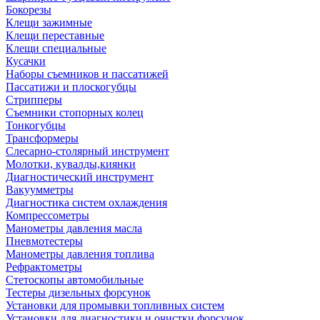
Бокорезы
Клещи зажимные
Клещи переставные
Клещи специальные
Кусачки
Наборы съемников и пассатижей
Пассатижи и плоскогубцы
Стрипперы
Съемники стопорных колец
Тонкогубцы
Трансформеры
Слесарно-столярный инструмент
Молотки, кувалды,киянки
Диагностический инструмент
Вакуумметры
Диагностика систем охлаждения
Компрессометры
Манометры давления масла
Пневмотестеры
Манометры давления топлива
Рефрактометры
Стетоскопы автомобильные
Тестеры дизельных форсунок
Установки для промывки топливных систем
Установки для диагностики и очистки форсунок