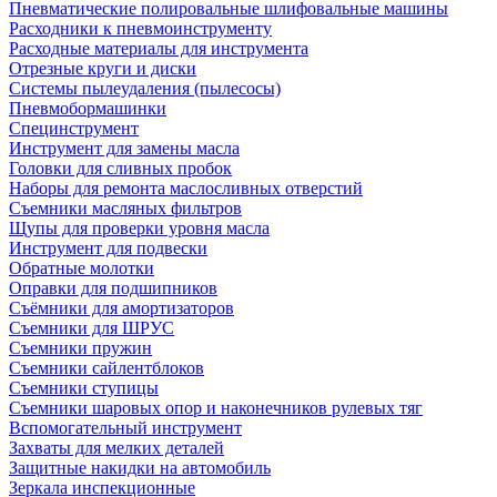
Пневматические полировальные шлифовальные машины
Расходники к пневмоинструменту
Расходные материалы для инструмента
Отрезные круги и диски
Системы пылеудаления (пылесосы)
Пневмобормашинки
Специнструмент
Инструмент для замены масла
Головки для сливных пробок
Наборы для ремонта маслосливных отверстий
Съемники масляных фильтров
Щупы для проверки уровня масла
Инструмент для подвески
Обратные молотки
Оправки для подшипников
Съёмники для амортизаторов
Съемники для ШРУС
Съемники пружин
Съемники сайлентблоков
Съемники ступицы
Съемники шаровых опор и наконечников рулевых тяг
Вспомогательный инструмент
Захваты для мелких деталей
Защитные накидки на автомобиль
Зеркала инспекционные