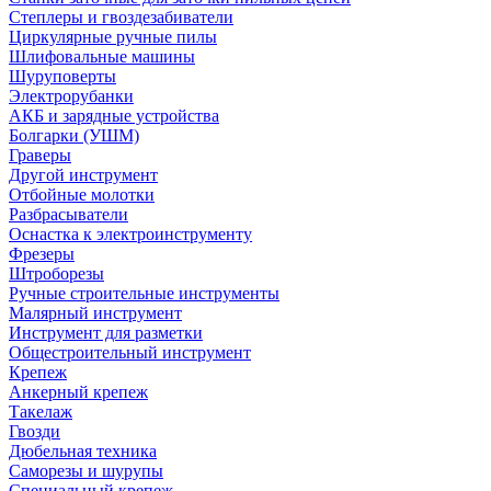
Степлеры и гвоздезабиватели
Циркулярные ручные пилы
Шлифовальные машины
Шуруповерты
Электрорубанки
АКБ и зарядные устройства
Болгарки (УШМ)
Граверы
Другой инструмент
Отбойные молотки
Разбрасыватели
Оснастка к электроинструменту
Фрезеры
Штроборезы
Ручные строительные инструменты
Малярный инструмент
Инструмент для разметки
Общестроительный инструмент
Крепеж
Анкерный крепеж
Такелаж
Гвозди
Дюбельная техника
Саморезы и шурупы
Специальный крепеж