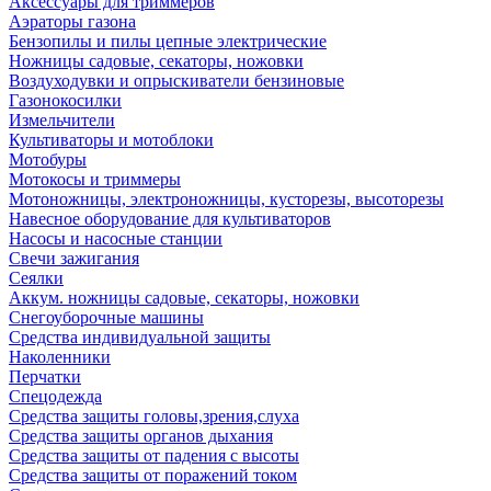
Аксессуары для триммеров
Аэраторы газона
Бензопилы и пилы цепные электрические
Ножницы садовые, секаторы, ножовки
Воздуходувки и опрыскиватели бензиновые
Газонокосилки
Измельчители
Культиваторы и мотоблоки
Мотобуры
Мотокосы и триммеры
Мотоножницы, электроножницы, кусторезы, высоторезы
Навесное оборудование для культиваторов
Насосы и насосные станции
Свечи зажигания
Сеялки
Аккум. ножницы садовые, секаторы, ножовки
Снегоуборочные машины
Средства индивидуальной защиты
Наколенники
Перчатки
Спецодежда
Средства защиты головы,зрения,слуха
Средства защиты органов дыхания
Средства защиты от падения с высоты
Средства защиты от поражений током