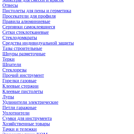
Отвесы
Пистолеты для пены и герметика
Просекатели для профиля
Правила алюминиевые
Серпянки самоклеящиеся
Сетки стеклотканевые
Стеклодомкраты
Средства индивидуальной защиты
Тазы строительные
Шнуры разметочные
Терки
Шпатели
Стеклорезы
Прочий инструмент
Горелки газовые
Клеевые стержни
Клеевые пистолеты
Лупы
Удлинители электрические
Петли гаражные
Уплотнители
Сумки для инструмента
Хозяйственные товары
Тачки и тележки