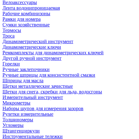
Велоаксессуары
Лента водонипроницаемая
Рабочие комбинизоны
Рамки для номера
Сумки хозяйственные
Термосы
Троса
Динамометрический инструмент
Динамометрические ключи
Ремкомплекты для динамометрических ключей
Другой ручной инструмент
Горелки
Ручные заклепочники
Ручные шприцы для консистентной смазки
Шприцы для масла
Щетки металлические зачистные
Щетки для снега, скребки для льда, водосгоны
Измерительный инструмент
Микрометры
Наборы щупов для измерения зазоров
Рулетки измерительные
Толщиномеры
Угломеры
Штангенциркули
Инструментальные тележки