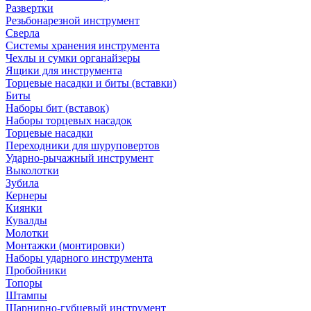
Развертки
Резьбонарезной инструмент
Сверла
Системы хранения инструмента
Чехлы и сумки органайзеры
Ящики для инструмента
Торцевые насадки и биты (вставки)
Биты
Наборы бит (вставок)
Наборы торцевых насадок
Торцевые насадки
Переходники для шуруповертов
Ударно-рычажный инструмент
Выколотки
Зубила
Кернеры
Киянки
Кувалды
Молотки
Монтажки (монтировки)
Наборы ударного инструмента
Пробойники
Топоры
Штампы
Шарнирно-губцевый инструмент