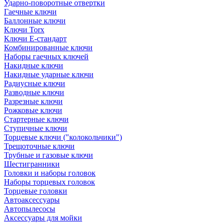
Ударно-поворотные отвертки
Гаечные ключи
Баллонные ключи
Ключи Torx
Ключи Е-стандарт
Комбинированные ключи
Наборы гаечных ключей
Накидные ключи
Накидные ударные ключи
Радиусные ключи
Разводные ключи
Разрезные ключи
Рожковые ключи
Стартерные ключи
Ступичные ключи
Торцевые ключи ("колокольчики")
Трещоточные ключи
Трубные и газовые ключи
Шестигранники
Головки и наборы головок
Наборы торцевых головок
Торцевые головки
Автоаксессуары
Автопылесосы
Аксессуары для мойки