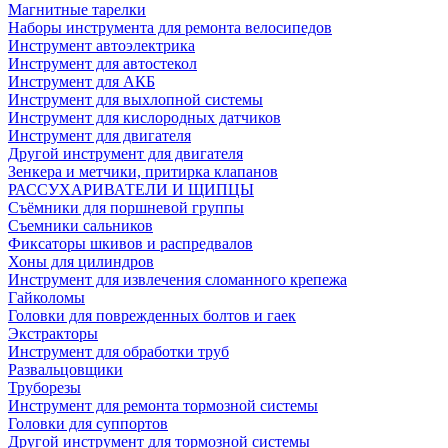
Магнитные тарелки
Наборы инструмента для ремонта велосипедов
Инструмент автоэлектрика
Инструмент для автостекол
Инструмент для АКБ
Инструмент для выхлопной системы
Инструмент для кислородных датчиков
Инструмент для двигателя
Другой инструмент для двигателя
Зенкера и метчики, притирка клапанов
РАССУХАРИВАТЕЛИ И ЩИПЦЫ
Съёмники для поршневой группы
Съемники сальников
Фиксаторы шкивов и распредвалов
Хоны для цилиндров
Инструмент для извлечения сломанного крепежа
Гайколомы
Головки для поврежденных болтов и гаек
Экстракторы
Инструмент для обработки труб
Развальцовщики
Труборезы
Инструмент для ремонта тормозной системы
Головки для суппортов
Другой инструмент для тормозной системы