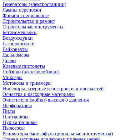
Генераторы (электростанции)
Лампы переноски
Фонари специальные
Строительство и ремонт
Строительные инструменты
Бетономешалки
Воздуходувки
Газонокосилки
Гайковерты
Дальномеры
Дрели
Клеевые пистолеты
Лобзики (электролобзики)
Миксеры
Мотокосы и триммеры
Нивелиры лазерные и построители плоскостей
Оснастка и расходные материалы
Очистители (мойки) высокого давления
Перфораторы
Пилы
Плиткорезы
Пушка тепловая
Пылесосы
Реноваторы (многофункциональные инструменты)
Станки заточные для заточки пильных цепей