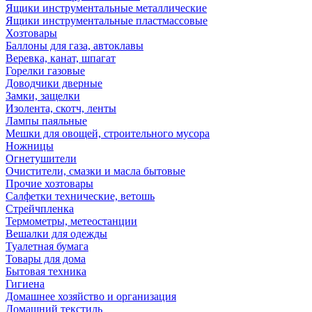
Ящики инструментальные металлические
Ящики инструментальные пластмассовые
Хозтовары
Баллоны для газа, автоклавы
Веревка, канат, шпагат
Горелки газовые
Доводчики дверные
Замки, защелки
Изолента, скотч, ленты
Лампы паяльные
Мешки для овощей, строительного мусора
Ножницы
Огнетушители
Очистители, смазки и масла бытовые
Прочие хозтовары
Салфетки технические, ветошь
Стрейчпленка
Термометры, метеостанции
Вешалки для одежды
Туалетная бумага
Товары для дома
Бытовая техника
Гигиена
Домашнее хозяйство и организация
Домашний текстиль