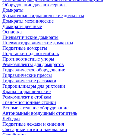
Оборудование для автосервиса
Домкраты
Бутылочные гидравлические домкраты
Домкраты механические
Домкраты реечные
Оснастка
Пневматические домкраты
Пневмогидравлические домкраты
Подкатные домкраты
Подставки под автомобиль
Противооткатные упоры
Ремкомплекты для домкратов
Гидравлическое оборудование
Гидравлические прессы
Гидравлические растяжки
Гидроцилиндры для рихтовки
Краны гидравлические
Ремкомплект к стойкам
Трансмиссионные стойки
Вспомогательное оборудование
Автономный воздушный отопитель
Лебедки
Подкатные лежаки и сидения
Слесарные тиски и наковальни
Струбцины