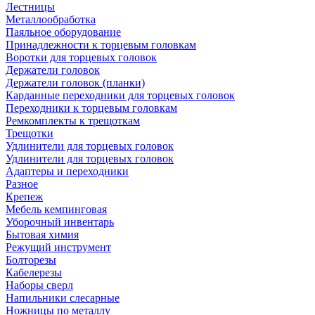
Лестницы
Металлообработка
Паяльное оборудование
Принадлежности к торцевым головкам
Воротки для торцевых головок
Держатели головок
Держатели головок (планки)
Карданные переходники для торцевых головок
Переходники к торцевым головкам
Ремкомплекты к трещоткам
Трещотки
Удлинители для торцевых головок
Удлинители для торцевых головок
Адаптеры и переходники
Разное
Крепеж
Мебель кемпинговая
Уборочный инвентарь
Бытовая химия
Режущий инструмент
Болторезы
Кабелерезы
Наборы сверл
Напильники слесарные
Ножницы по металлу