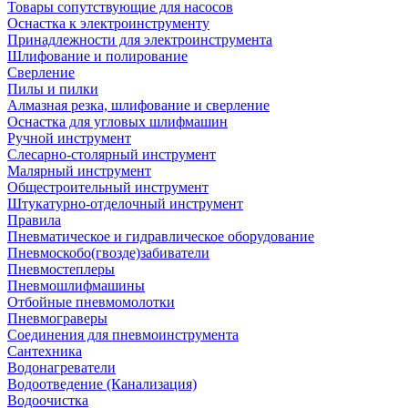
Товары сопутствующие для насосов
Оснастка к электроинструменту
Принадлежности для электроинструмента
Шлифование и полирование
Сверление
Пилы и пилки
Алмазная резка, шлифование и сверление
Оснастка для угловых шлифмашин
Ручной инструмент
Слесарно-столярный инструмент
Малярный инструмент
Общестроительный инструмент
Штукатурно-отделочный инструмент
Правила
Пневматическое и гидравлическое оборудование
Пневмоскобо(гвозде)забиватели
Пневмостеплеры
Пневмошлифмашины
Отбойные пневмомолотки
Пневмограверы
Соединения для пневмоинструмента
Сантехника
Водонагреватели
Водоотведение (Канализация)
Водоочистка