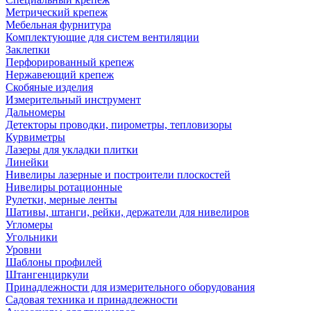
Метрический крепеж
Мебельная фурнитура
Комплектующие для систем вентиляции
Заклепки
Перфорированный крепеж
Нержавеющий крепеж
Скобяные изделия
Измерительный инструмент
Дальномеры
Детекторы проводки, пирометры, тепловизоры
Курвиметры
Лазеры для укладки плитки
Линейки
Нивелиры лазерные и построители плоскостей
Нивелиры ротационные
Рулетки, мерные ленты
Шативы, штанги, рейки, держатели для нивелиров
Угломеры
Угольники
Уровни
Шаблоны профилей
Штангенциркули
Принадлежности для измерительного оборудования
Садовая техника и принадлежности