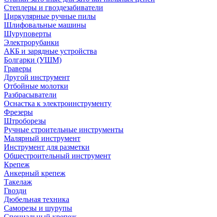
Степлеры и гвоздезабиватели
Циркулярные ручные пилы
Шлифовальные машины
Шуруповерты
Электрорубанки
АКБ и зарядные устройства
Болгарки (УШМ)
Граверы
Другой инструмент
Отбойные молотки
Разбрасыватели
Оснастка к электроинструменту
Фрезеры
Штроборезы
Ручные строительные инструменты
Малярный инструмент
Инструмент для разметки
Общестроительный инструмент
Крепеж
Анкерный крепеж
Такелаж
Гвозди
Дюбельная техника
Саморезы и шурупы
Специальный крепеж