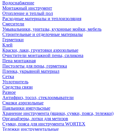
Водоснабжение
Монтажный инструмент
Отопление и теплый пол
Расходные материалы и теплоизоляция
Смесители
Умывальники, унитазы, кухонные мойки, мебель
Строительные и отделочные материалы
Герметики
Клей
Краски, лаки, грунтовки аэрозольные
Очистители монтажной пены, силикона
Пена монтажная
Пистолеты для пены, герметика
Пленка, укрывной материал
Сетка
Уплотнитель
Средства связи
Разное
Антифриз, тосол, стеклоомыватели
Смазки аэрозольные
Паяльники импульсные
Хранение инструмента (ящики, сумки, пояса, тележки)
Органайзеры, лотки для метизов
Сумки, пояса для инструмента WORTEX
Тележки инструментальные