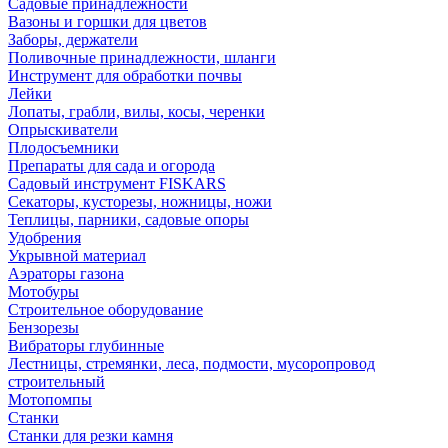
Садовые принадлежности
Вазоны и горшки для цветов
Заборы, держатели
Поливочные принадлежности, шланги
Инструмент для обработки почвы
Лейки
Лопаты, грабли, вилы, косы, черенки
Опрыскиватели
Плодосъемники
Препараты для сада и огорода
Садовый инструмент FISKARS
Секаторы, кусторезы, ножницы, ножи
Теплицы, парники, садовые опоры
Удобрения
Укрывной материал
Аэраторы газона
Мотобуры
Строительное оборудование
Бензорезы
Вибраторы глубинные
Лестницы, стремянки, леса, подмости, мусоропровод
строительный
Мотопомпы
Станки
Станки для резки камня