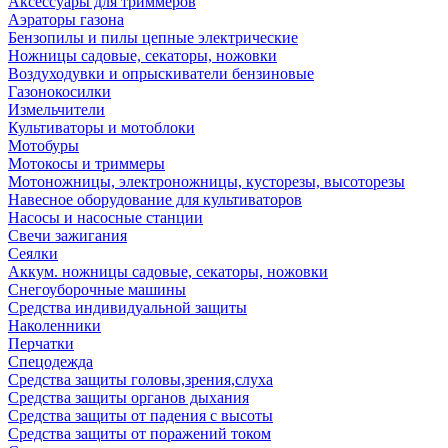
Аксессуары для триммеров
Аэраторы газона
Бензопилы и пилы цепные электрические
Ножницы садовые, секаторы, ножовки
Воздуходувки и опрыскиватели бензиновые
Газонокосилки
Измельчители
Культиваторы и мотоблоки
Мотобуры
Мотокосы и триммеры
Мотоножницы, электроножницы, кусторезы, высоторезы
Навесное оборудование для культиваторов
Насосы и насосные станции
Свечи зажигания
Сеялки
Аккум. ножницы садовые, секаторы, ножовки
Снегоуборочные машины
Средства индивидуальной защиты
Наколенники
Перчатки
Спецодежда
Средства защиты головы,зрения,слуха
Средства защиты органов дыхания
Средства защиты от падения с высоты
Средства защиты от поражений током