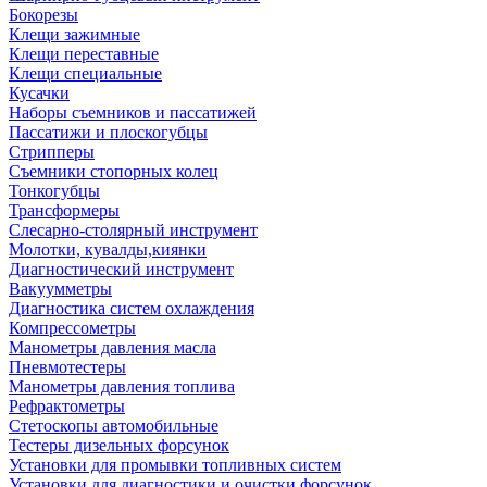
Бокорезы
Клещи зажимные
Клещи переставные
Клещи специальные
Кусачки
Наборы съемников и пассатижей
Пассатижи и плоскогубцы
Стрипперы
Съемники стопорных колец
Тонкогубцы
Трансформеры
Слесарно-столярный инструмент
Молотки, кувалды,киянки
Диагностический инструмент
Вакуумметры
Диагностика систем охлаждения
Компрессометры
Манометры давления масла
Пневмотестеры
Манометры давления топлива
Рефрактометры
Стетоскопы автомобильные
Тестеры дизельных форсунок
Установки для промывки топливных систем
Установки для диагностики и очистки форсунок