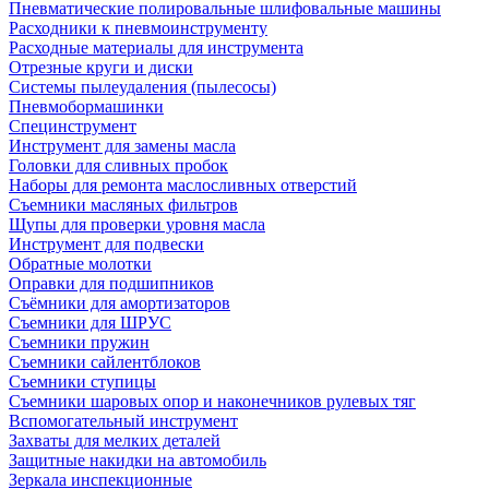
Пневматические полировальные шлифовальные машины
Расходники к пневмоинструменту
Расходные материалы для инструмента
Отрезные круги и диски
Системы пылеудаления (пылесосы)
Пневмобормашинки
Специнструмент
Инструмент для замены масла
Головки для сливных пробок
Наборы для ремонта маслосливных отверстий
Съемники масляных фильтров
Щупы для проверки уровня масла
Инструмент для подвески
Обратные молотки
Оправки для подшипников
Съёмники для амортизаторов
Съемники для ШРУС
Съемники пружин
Съемники сайлентблоков
Съемники ступицы
Съемники шаровых опор и наконечников рулевых тяг
Вспомогательный инструмент
Захваты для мелких деталей
Защитные накидки на автомобиль
Зеркала инспекционные