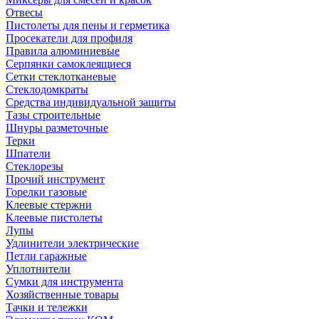
Отвесы
Пистолеты для пены и герметика
Просекатели для профиля
Правила алюминиевые
Серпянки самоклеящиеся
Сетки стеклотканевые
Стеклодомкраты
Средства индивидуальной защиты
Тазы строительные
Шнуры разметочные
Терки
Шпатели
Стеклорезы
Прочий инструмент
Горелки газовые
Клеевые стержни
Клеевые пистолеты
Лупы
Удлинители электрические
Петли гаражные
Уплотнители
Сумки для инструмента
Хозяйственные товары
Тачки и тележки