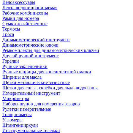
Велоаксессуары
Лента водонипроницаемая
Рабочие комбинизоны
Рамки для номера
Сумки хозяйственные
Термосы
Троса
Динамометрический инструмент
Динамометрические ключи
Ремкомплекты для динамометрических ключей
Другой ручной инструмент
Горелки
Ручные заклепочники
Ручные шприцы для консистентной смазки
Шприцы для масла
Щетки металлические зачистные
Щетки для снега, скребки для льда, водосгоны
Измерительный инструмент
Микрометры
Наборы щупов для измерения зазоров
Рулетки измерительные
Толщиномеры
Угломеры
Штангенциркули
Инструментальные тележки