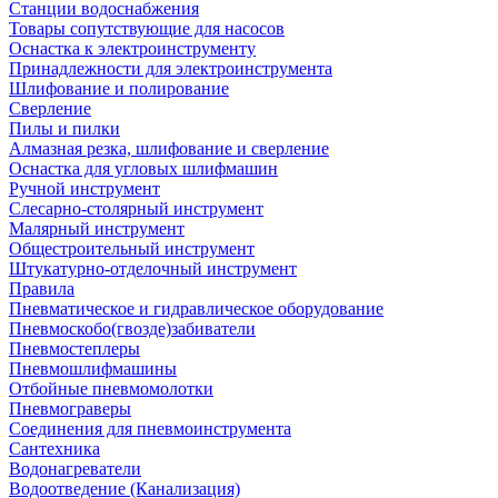
Станции водоснабжения
Товары сопутствующие для насосов
Оснастка к электроинструменту
Принадлежности для электроинструмента
Шлифование и полирование
Сверление
Пилы и пилки
Алмазная резка, шлифование и сверление
Оснастка для угловых шлифмашин
Ручной инструмент
Слесарно-столярный инструмент
Малярный инструмент
Общестроительный инструмент
Штукатурно-отделочный инструмент
Правила
Пневматическое и гидравлическое оборудование
Пневмоскобо(гвозде)забиватели
Пневмостеплеры
Пневмошлифмашины
Отбойные пневмомолотки
Пневмограверы
Соединения для пневмоинструмента
Сантехника
Водонагреватели
Водоотведение (Канализация)