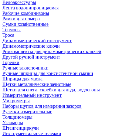
Велоаксессуары
Лента водонипроницаемая
Рабочие комбинизоны
Рамки для номера
Сумки хозяйственные
Термосы
Троса
Динамометрический инструмент
Динамометрические ключи
Ремкомплекты для динамометрических ключей
Другой ручной инструмент
Горелки
Ручные заклепочники
Ручные шприцы для консистентной смазки
Шприцы для масла
Щетки металлические зачистные
Щетки для снега, скребки для льда, водосгоны
Измерительный инструмент
Микрометры
Наборы щупов для измерения зазоров
Рулетки измерительные
Толщиномеры
Угломеры
Штангенциркули
Инструментальные тележки