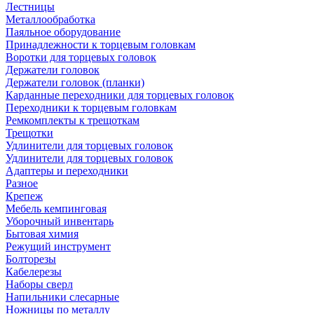
Лестницы
Металлообработка
Паяльное оборудование
Принадлежности к торцевым головкам
Воротки для торцевых головок
Держатели головок
Держатели головок (планки)
Карданные переходники для торцевых головок
Переходники к торцевым головкам
Ремкомплекты к трещоткам
Трещотки
Удлинители для торцевых головок
Удлинители для торцевых головок
Адаптеры и переходники
Разное
Крепеж
Мебель кемпинговая
Уборочный инвентарь
Бытовая химия
Режущий инструмент
Болторезы
Кабелерезы
Наборы сверл
Напильники слесарные
Ножницы по металлу