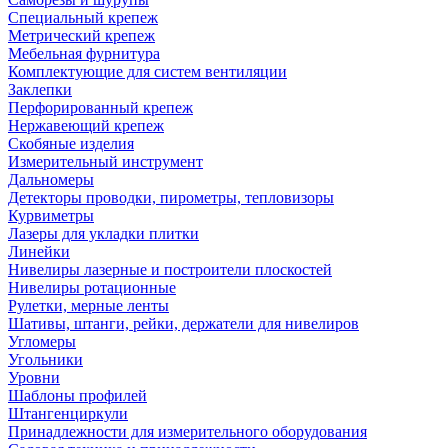
Специальный крепеж
Метрический крепеж
Мебельная фурнитура
Комплектующие для систем вентиляции
Заклепки
Перфорированный крепеж
Нержавеющий крепеж
Скобяные изделия
Измерительный инструмент
Дальномеры
Детекторы проводки, пирометры, тепловизоры
Курвиметры
Лазеры для укладки плитки
Линейки
Нивелиры лазерные и построители плоскостей
Нивелиры ротационные
Рулетки, мерные ленты
Шативы, штанги, рейки, держатели для нивелиров
Угломеры
Угольники
Уровни
Шаблоны профилей
Штангенциркули
Принадлежности для измерительного оборудования