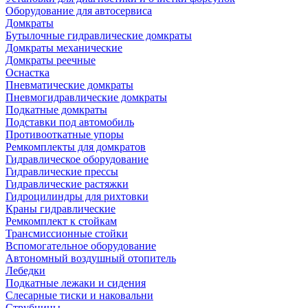
Оборудование для автосервиса
Домкраты
Бутылочные гидравлические домкраты
Домкраты механические
Домкраты реечные
Оснастка
Пневматические домкраты
Пневмогидравлические домкраты
Подкатные домкраты
Подставки под автомобиль
Противооткатные упоры
Ремкомплекты для домкратов
Гидравлическое оборудование
Гидравлические прессы
Гидравлические растяжки
Гидроцилиндры для рихтовки
Краны гидравлические
Ремкомплект к стойкам
Трансмиссионные стойки
Вспомогательное оборудование
Автономный воздушный отопитель
Лебедки
Подкатные лежаки и сидения
Слесарные тиски и наковальни
Струбцины