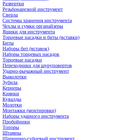
Развертки
Резьбонарезной инструмент
Сверла
Системы хранения инструмента
Чехлы и сумки органайзеры
Ящики для инструмента
Торцевые насадки и биты (вставки)
Биты
Наборы бит (вставок)
Наборы торцевых насадок
Торцевые насадки
Переходники для шуруповертов
Ударно-рычажный инструмент
Выколотки
Зубила
Кернеры
Киянки
Кувалды
Молотки
Монтажки (монтировки)
Наборы ударного инструмента
Пробойники
Топоры
Штампы
Шарнирно-губцевый инструмент