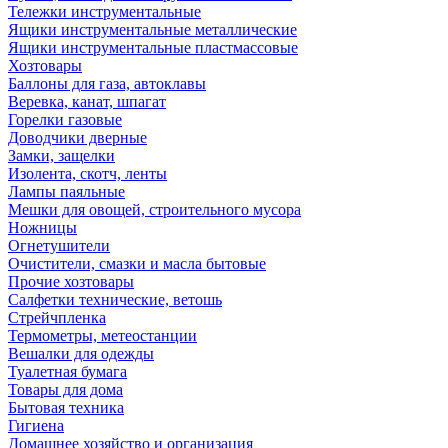
Тележки инструментальные
Ящики инструментальные металлические
Ящики инструментальные пластмассовые
Хозтовары
Баллоны для газа, автоклавы
Веревка, канат, шпагат
Горелки газовые
Доводчики дверные
Замки, защелки
Изолента, скотч, ленты
Лампы паяльные
Мешки для овощей, строительного мусора
Ножницы
Огнетушители
Очистители, смазки и масла бытовые
Прочие хозтовары
Салфетки технические, ветошь
Стрейчпленка
Термометры, метеостанции
Вешалки для одежды
Туалетная бумага
Товары для дома
Бытовая техника
Гигиена
Домашнее хозяйство и организация