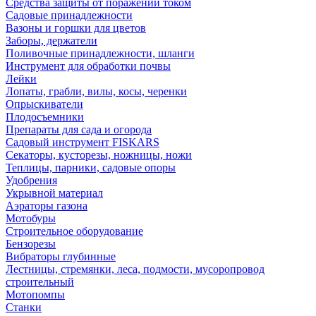
Средства защиты от поражений током
Садовые принадлежности
Вазоны и горшки для цветов
Заборы, держатели
Поливочные принадлежности, шланги
Инструмент для обработки почвы
Лейки
Лопаты, грабли, вилы, косы, черенки
Опрыскиватели
Плодосъемники
Препараты для сада и огорода
Садовый инструмент FISKARS
Секаторы, кусторезы, ножницы, ножи
Теплицы, парники, садовые опоры
Удобрения
Укрывной материал
Аэраторы газона
Мотобуры
Строительное оборудование
Бензорезы
Вибраторы глубинные
Лестницы, стремянки, леса, подмости, мусоропровод
строительный
Мотопомпы
Станки