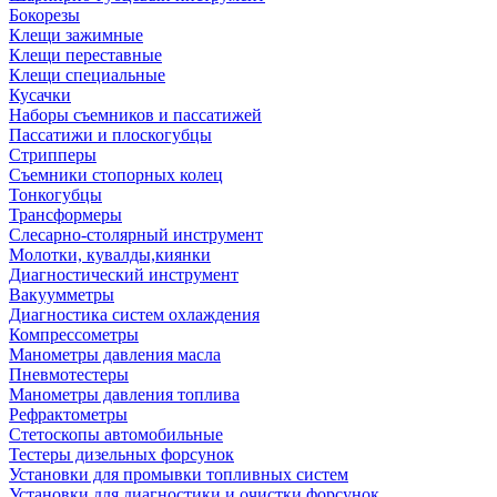
Бокорезы
Клещи зажимные
Клещи переставные
Клещи специальные
Кусачки
Наборы съемников и пассатижей
Пассатижи и плоскогубцы
Стрипперы
Съемники стопорных колец
Тонкогубцы
Трансформеры
Слесарно-столярный инструмент
Молотки, кувалды,киянки
Диагностический инструмент
Вакуумметры
Диагностика систем охлаждения
Компрессометры
Манометры давления масла
Пневмотестеры
Манометры давления топлива
Рефрактометры
Стетоскопы автомобильные
Тестеры дизельных форсунок
Установки для промывки топливных систем
Установки для диагностики и очистки форсунок