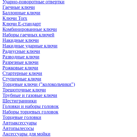
Ударно-поворотные отвертки
Гаечные ключи
Баллонные ключи
Ключи Torx
Ключи Е-стандарт
Комбинированные ключи
Наборы гаечных ключей
Накидные ключи
Накидные ударные ключи
Радиусные ключи
Разводные ключи
Разрезные ключи
Рожковые ключи
Стартерные ключи
Ступичные ключи
Торцевые ключи ("колокольчики")
Трещоточные ключи
Трубные и газовые ключи
Шестигранники
Головки и наборы головок
Наборы торцевых головок
Торцевые головки
Автоаксессуары
Автопылесосы
Аксессуары для мойки