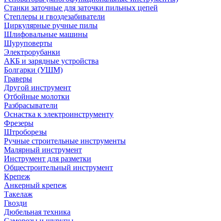
Станки заточные для заточки пильных цепей
Степлеры и гвоздезабиватели
Циркулярные ручные пилы
Шлифовальные машины
Шуруповерты
Электрорубанки
АКБ и зарядные устройства
Болгарки (УШМ)
Граверы
Другой инструмент
Отбойные молотки
Разбрасыватели
Оснастка к электроинструменту
Фрезеры
Штроборезы
Ручные строительные инструменты
Малярный инструмент
Инструмент для разметки
Общестроительный инструмент
Крепеж
Анкерный крепеж
Такелаж
Гвозди
Дюбельная техника
Саморезы и шурупы