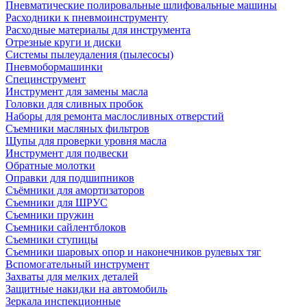
Пневматические полировальные шлифовальные машины
Расходники к пневмоинструменту
Расходные материалы для инструмента
Отрезные круги и диски
Системы пылеудаления (пылесосы)
Пневмобормашинки
Специнструмент
Инструмент для замены масла
Головки для сливных пробок
Наборы для ремонта маслосливных отверстий
Съемники масляных фильтров
Щупы для проверки уровня масла
Инструмент для подвески
Обратные молотки
Оправки для подшипников
Съёмники для амортизаторов
Съемники для ШРУС
Съемники пружин
Съемники сайлентблоков
Съемники ступицы
Съемники шаровых опор и наконечников рулевых тяг
Вспомогательный инструмент
Захваты для мелких деталей
Защитные накидки на автомобиль
Зеркала инспекционные