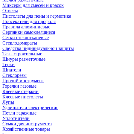
Миксеры для смесей и красок
Отвесы
Пистолеты для пены и герметика
Просекатели для профиля
Правила алюминиевые
Серпянки самоклеящиеся
Сетки стеклотканевые
Стеклодомкраты
Средства индивидуальной защиты
Тазы строительные
Шнуры разметочные
Терки
Шпатели
Стеклорезы
Прочий инструмент
Горелки газовые
Клеевые стержни
Клеевые пистолеты
Лупы
Удлинители электрические
Петли гаражные
Уплотнители
Сумки для инструмента
Хозяйственные товары