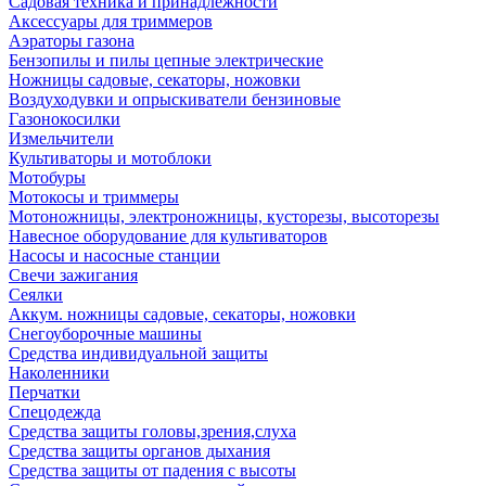
Садовая техника и принадлежности
Аксессуары для триммеров
Аэраторы газона
Бензопилы и пилы цепные электрические
Ножницы садовые, секаторы, ножовки
Воздуходувки и опрыскиватели бензиновые
Газонокосилки
Измельчители
Культиваторы и мотоблоки
Мотобуры
Мотокосы и триммеры
Мотоножницы, электроножницы, кусторезы, высоторезы
Навесное оборудование для культиваторов
Насосы и насосные станции
Свечи зажигания
Сеялки
Аккум. ножницы садовые, секаторы, ножовки
Снегоуборочные машины
Средства индивидуальной защиты
Наколенники
Перчатки
Спецодежда
Средства защиты головы,зрения,слуха
Средства защиты органов дыхания
Средства защиты от падения с высоты