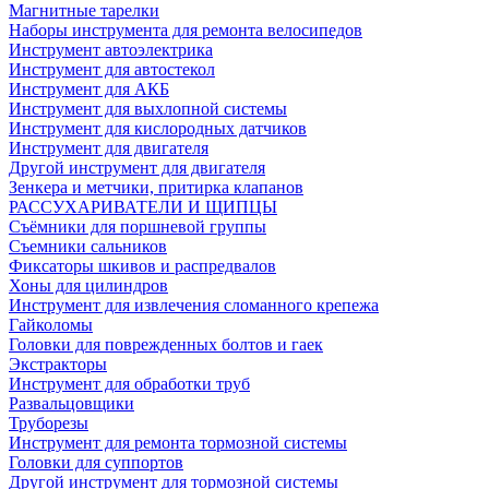
Магнитные тарелки
Наборы инструмента для ремонта велосипедов
Инструмент автоэлектрика
Инструмент для автостекол
Инструмент для АКБ
Инструмент для выхлопной системы
Инструмент для кислородных датчиков
Инструмент для двигателя
Другой инструмент для двигателя
Зенкера и метчики, притирка клапанов
РАССУХАРИВАТЕЛИ И ЩИПЦЫ
Съёмники для поршневой группы
Съемники сальников
Фиксаторы шкивов и распредвалов
Хоны для цилиндров
Инструмент для извлечения сломанного крепежа
Гайколомы
Головки для поврежденных болтов и гаек
Экстракторы
Инструмент для обработки труб
Развальцовщики
Труборезы
Инструмент для ремонта тормозной системы
Головки для суппортов
Другой инструмент для тормозной системы