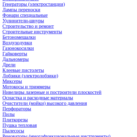
Генераторы (электростанции)
Лампы переноски
Фонари специальные
Удлинители-шнуры
Строительство и ремонт
Строительные инструменты
Бетономешалки
Воздуходувки
Газонокосилки
Гайковерты
Дальномеры
Дрели
Клеевые пистолеты
Лобзики (электролобзики)
Миксеры
Мотокосы и триммеры
Нивелиры лазерные и построители плоскостей
Оснастка и расходные материалы
Очистители (мойки) высокого давления
Перфораторы
Пилы
Плиткорезы
Пушка тепловая
Пылесосы
Реноваторы (многофункциональные инструменты)