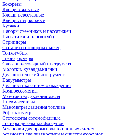
Бокорезы
Клещи зажимные
Клещи переставные
Клещи специальные
Кусачки
Наборы съемников и пассатижей
Пассатижи и плоскогубцы
Стрипперы
Съемники стопорных колец
Тонкогубцы
Трансформеры
Слесарно-столярный инструмент
Молотки, кувалды,киянки
Диагностический инструмент
Вакуумметры
Диагностика систем охлаждения
Компрессометры
Манометры давления масла
Пневмотестеры
Манометры давления топлива
Рефрактометры
Стетоскопы автомобильные
Тестеры дизельных форсунок
Установки для промывки топливных систем
Установки для диагностики и очистки форсунок