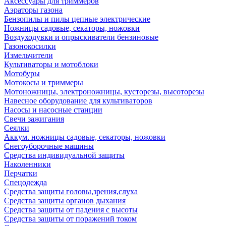
Аксессуары для триммеров
Аэраторы газона
Бензопилы и пилы цепные электрические
Ножницы садовые, секаторы, ножовки
Воздуходувки и опрыскиватели бензиновые
Газонокосилки
Измельчители
Культиваторы и мотоблоки
Мотобуры
Мотокосы и триммеры
Мотоножницы, электроножницы, кусторезы, высоторезы
Навесное оборудование для культиваторов
Насосы и насосные станции
Свечи зажигания
Сеялки
Аккум. ножницы садовые, секаторы, ножовки
Снегоуборочные машины
Средства индивидуальной защиты
Наколенники
Перчатки
Спецодежда
Средства защиты головы,зрения,слуха
Средства защиты органов дыхания
Средства защиты от падения с высоты
Средства защиты от поражений током