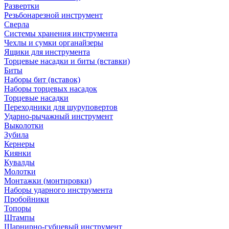
Развертки
Резьбонарезной инструмент
Сверла
Системы хранения инструмента
Чехлы и сумки органайзеры
Ящики для инструмента
Торцевые насадки и биты (вставки)
Биты
Наборы бит (вставок)
Наборы торцевых насадок
Торцевые насадки
Переходники для шуруповертов
Ударно-рычажный инструмент
Выколотки
Зубила
Кернеры
Киянки
Кувалды
Молотки
Монтажки (монтировки)
Наборы ударного инструмента
Пробойники
Топоры
Штампы
Шарнирно-губцевый инструмент