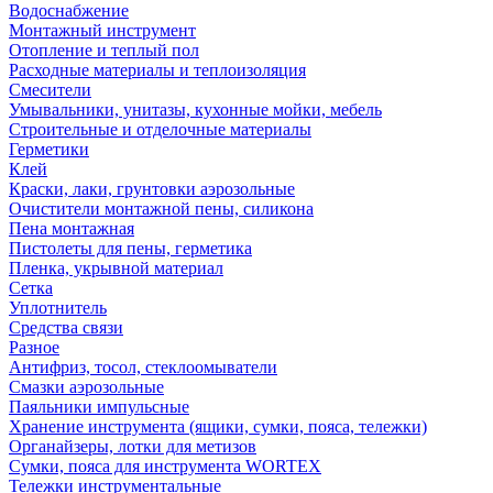
Водоснабжение
Монтажный инструмент
Отопление и теплый пол
Расходные материалы и теплоизоляция
Смесители
Умывальники, унитазы, кухонные мойки, мебель
Строительные и отделочные материалы
Герметики
Клей
Краски, лаки, грунтовки аэрозольные
Очистители монтажной пены, силикона
Пена монтажная
Пистолеты для пены, герметика
Пленка, укрывной материал
Сетка
Уплотнитель
Средства связи
Разное
Антифриз, тосол, стеклоомыватели
Смазки аэрозольные
Паяльники импульсные
Хранение инструмента (ящики, сумки, пояса, тележки)
Органайзеры, лотки для метизов
Сумки, пояса для инструмента WORTEX
Тележки инструментальные