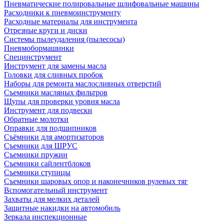
Пневматические полировальные шлифовальные машины
Расходники к пневмоинструменту
Расходные материалы для инструмента
Отрезные круги и диски
Системы пылеудаления (пылесосы)
Пневмобормашинки
Специнструмент
Инструмент для замены масла
Головки для сливных пробок
Наборы для ремонта маслосливных отверстий
Съемники масляных фильтров
Щупы для проверки уровня масла
Инструмент для подвески
Обратные молотки
Оправки для подшипников
Съёмники для амортизаторов
Съемники для ШРУС
Съемники пружин
Съемники сайлентблоков
Съемники ступицы
Съемники шаровых опор и наконечников рулевых тяг
Вспомогательный инструмент
Захваты для мелких деталей
Защитные накидки на автомобиль
Зеркала инспекционные