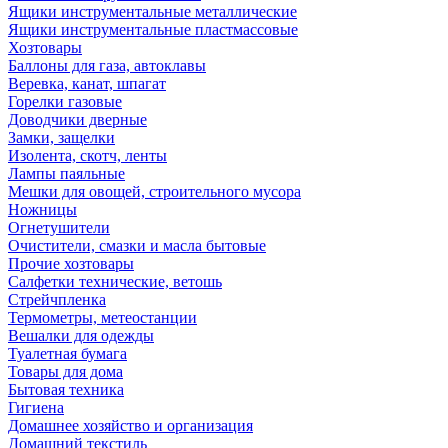
Ящики инструментальные металлические
Ящики инструментальные пластмассовые
Хозтовары
Баллоны для газа, автоклавы
Веревка, канат, шпагат
Горелки газовые
Доводчики дверные
Замки, защелки
Изолента, скотч, ленты
Лампы паяльные
Мешки для овощей, строительного мусора
Ножницы
Огнетушители
Очистители, смазки и масла бытовые
Прочие хозтовары
Салфетки технические, ветошь
Стрейчпленка
Термометры, метеостанции
Вешалки для одежды
Туалетная бумага
Товары для дома
Бытовая техника
Гигиена
Домашнее хозяйство и организация
Домашний текстиль