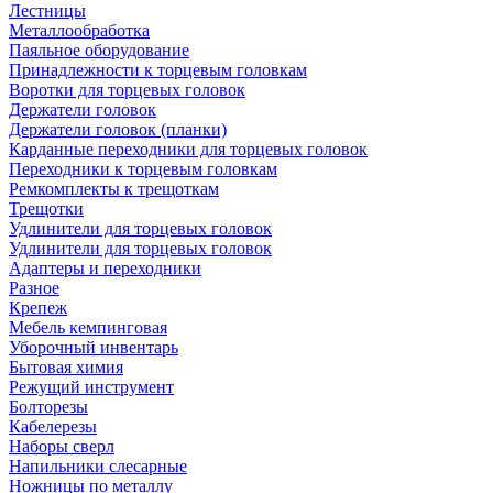
Лестницы
Металлообработка
Паяльное оборудование
Принадлежности к торцевым головкам
Воротки для торцевых головок
Держатели головок
Держатели головок (планки)
Карданные переходники для торцевых головок
Переходники к торцевым головкам
Ремкомплекты к трещоткам
Трещотки
Удлинители для торцевых головок
Удлинители для торцевых головок
Адаптеры и переходники
Разное
Крепеж
Мебель кемпинговая
Уборочный инвентарь
Бытовая химия
Режущий инструмент
Болторезы
Кабелерезы
Наборы сверл
Напильники слесарные
Ножницы по металлу