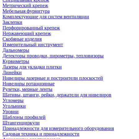
Метрический крепеж
Мебельная фурнитура
Комплектующие для систем вентиляции
Заклепки
Перфорированный крепеж
Нержавеющий крепеж
Скобяные изделия
Измерительный инструмент
Дальномеры
Детекторы проводки, пирометры, тепловизоры
Курвиметры
Лазеры для укладки плитки
Линейки
Нивелиры лазерные и построители плоскостей
Нивелиры ротационные
Рулетки, мерные ленты
Шативы, штанги, рейки, держатели для нивелиров
Угломеры
Угольники
Уровни
Шаблоны профилей
Штангенциркули
Принадлежности для измерительного оборудования
Садовая техника и принадлежности