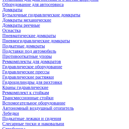
Оборудование для автосервиса
Домкраты
Бутылочные гидравлические домкраты
Домкраты механические
Домкраты реечные
Оснастка
Пневматические домкраты
Пневмогидравлические домкраты
Подкатные домкраты
Подставки под автомобиль
Противооткатные упоры
Ремкомплекты для домкратов
Гидравлическое оборудование
Гидравлические прессы
Гидравлические растяжки
Гидроцилиндры для рихтовки
Краны гидравлические
Ремкомплект к стойкам
Трансмиссионные стойки
Вспомогательное оборудование
Автономный воздушный отопитель
Лебедки
Подкатные лежаки и сидения
Слесарные тиски и наковальни
Струбцины