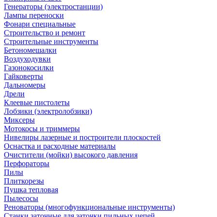
Генераторы (электростанции)
Лампы переноски
Фонари специальные
Строительство и ремонт
Строительные инструменты
Бетономешалки
Воздуходувки
Газонокосилки
Гайковерты
Дальномеры
Дрели
Клеевые пистолеты
Лобзики (электролобзики)
Миксеры
Мотокосы и триммеры
Нивелиры лазерные и построители плоскостей
Оснастка и расходные материалы
Очистители (мойки) высокого давления
Перфораторы
Пилы
Плиткорезы
Пушка тепловая
Пылесосы
Реноваторы (многофункциональные инструменты)
Станки заточные для заточки пильных цепей