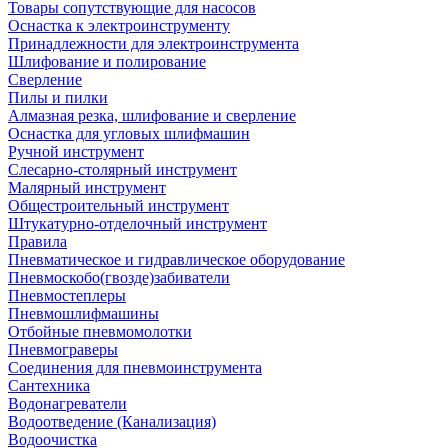
Товары сопутствующие для насосов
Оснастка к электроинструменту
Принадлежности для электроинструмента
Шлифование и полирование
Сверление
Пилы и пилки
Алмазная резка, шлифование и сверление
Оснастка для угловых шлифмашин
Ручной инструмент
Слесарно-столярный инструмент
Малярный инструмент
Общестроительный инструмент
Штукатурно-отделочный инструмент
Правила
Пневматическое и гидравлическое оборудование
Пневмоскобо(гвозде)забиватели
Пневмостеплеры
Пневмошлифмашины
Отбойные пневмомолотки
Пневмограверы
Соединения для пневмоинструмента
Сантехника
Водонагреватели
Водоотведение (Канализация)
Водоочистка