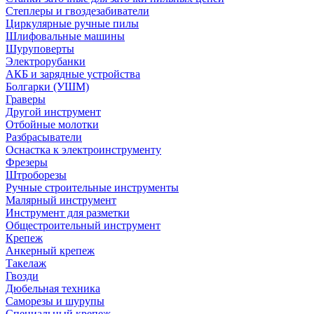
Степлеры и гвоздезабиватели
Циркулярные ручные пилы
Шлифовальные машины
Шуруповерты
Электрорубанки
АКБ и зарядные устройства
Болгарки (УШМ)
Граверы
Другой инструмент
Отбойные молотки
Разбрасыватели
Оснастка к электроинструменту
Фрезеры
Штроборезы
Ручные строительные инструменты
Малярный инструмент
Инструмент для разметки
Общестроительный инструмент
Крепеж
Анкерный крепеж
Такелаж
Гвозди
Дюбельная техника
Саморезы и шурупы
Специальный крепеж