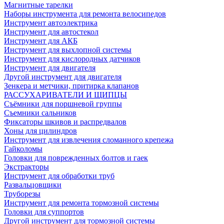
Магнитные тарелки
Наборы инструмента для ремонта велосипедов
Инструмент автоэлектрика
Инструмент для автостекол
Инструмент для АКБ
Инструмент для выхлопной системы
Инструмент для кислородных датчиков
Инструмент для двигателя
Другой инструмент для двигателя
Зенкера и метчики, притирка клапанов
РАССУХАРИВАТЕЛИ И ЩИПЦЫ
Съёмники для поршневой группы
Съемники сальников
Фиксаторы шкивов и распредвалов
Хоны для цилиндров
Инструмент для извлечения сломанного крепежа
Гайколомы
Головки для поврежденных болтов и гаек
Экстракторы
Инструмент для обработки труб
Развальцовщики
Труборезы
Инструмент для ремонта тормозной системы
Головки для суппортов
Другой инструмент для тормозной системы