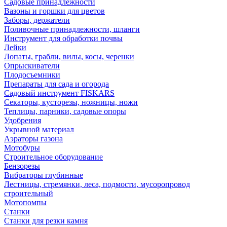
Садовые принадлежности
Вазоны и горшки для цветов
Заборы, держатели
Поливочные принадлежности, шланги
Инструмент для обработки почвы
Лейки
Лопаты, грабли, вилы, косы, черенки
Опрыскиватели
Плодосъемники
Препараты для сада и огорода
Садовый инструмент FISKARS
Секаторы, кусторезы, ножницы, ножи
Теплицы, парники, садовые опоры
Удобрения
Укрывной материал
Аэраторы газона
Мотобуры
Строительное оборудование
Бензорезы
Вибраторы глубинные
Лестницы, стремянки, леса, подмости, мусоропровод
строительный
Мотопомпы
Станки
Станки для резки камня