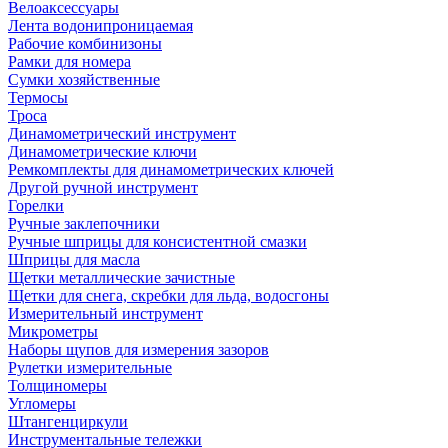
Велоаксессуары
Лента водонипроницаемая
Рабочие комбинизоны
Рамки для номера
Сумки хозяйственные
Термосы
Троса
Динамометрический инструмент
Динамометрические ключи
Ремкомплекты для динамометрических ключей
Другой ручной инструмент
Горелки
Ручные заклепочники
Ручные шприцы для консистентной смазки
Шприцы для масла
Щетки металлические зачистные
Щетки для снега, скребки для льда, водосгоны
Измерительный инструмент
Микрометры
Наборы щупов для измерения зазоров
Рулетки измерительные
Толщиномеры
Угломеры
Штангенциркули
Инструментальные тележки