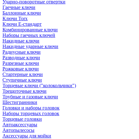
Ударно-поворотные отвертки
Гаечные ключи
Баллонные ключи
Ключи Torx
Ключи Е-стандарт
Комбинированные ключи
Наборы гаечных ключей
Накидные ключи
Накидные ударные ключи
Радиусные ключи
Разводные ключи
Разрезные ключи
Рожковые ключи
Стартерные ключи
Ступичные ключи
Торцевые ключи ("колокольчики")
Трещоточные ключи
Трубные и газовые ключи
Шестигранники
Головки и наборы головок
Наборы торцевых головок
Торцевые головки
Автоаксессуары
Автопылесосы
Аксессуары для мойки