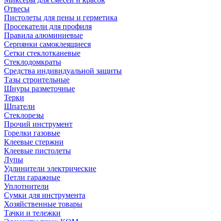
Отвесы
Пистолеты для пены и герметика
Просекатели для профиля
Правила алюминиевые
Серпянки самоклеящиеся
Сетки стеклотканевые
Стеклодомкраты
Средства индивидуальной защиты
Тазы строительные
Шнуры разметочные
Терки
Шпатели
Стеклорезы
Прочий инструмент
Горелки газовые
Клеевые стержни
Клеевые пистолеты
Лупы
Удлинители электрические
Петли гаражные
Уплотнители
Сумки для инструмента
Хозяйственные товары
Тачки и тележки