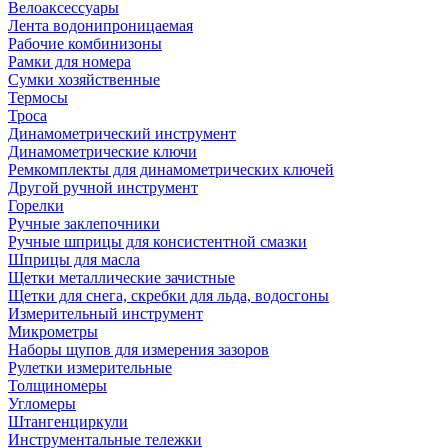
Велоаксессуары
Лента водонипроницаемая
Рабочие комбинизоны
Рамки для номера
Сумки хозяйственные
Термосы
Троса
Динамометрический инструмент
Динамометрические ключи
Ремкомплекты для динамометрических ключей
Другой ручной инструмент
Горелки
Ручные заклепочники
Ручные шприцы для консистентной смазки
Шприцы для масла
Щетки металлические зачистные
Щетки для снега, скребки для льда, водосгоны
Измерительный инструмент
Микрометры
Наборы щупов для измерения зазоров
Рулетки измерительные
Толщиномеры
Угломеры
Штангенциркули
Инструментальные тележки