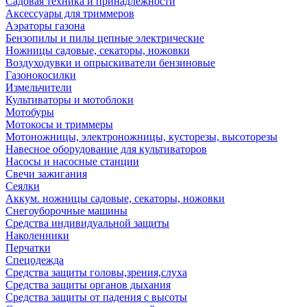
Садовая техника и принадлежности
Аксессуары для триммеров
Аэраторы газона
Бензопилы и пилы цепные электрические
Ножницы садовые, секаторы, ножовки
Воздуходувки и опрыскиватели бензиновые
Газонокосилки
Измельчители
Культиваторы и мотоблоки
Мотобуры
Мотокосы и триммеры
Мотоножницы, электроножницы, кусторезы, высоторезы
Навесное оборудование для культиваторов
Насосы и насосные станции
Свечи зажигания
Сеялки
Аккум. ножницы садовые, секаторы, ножовки
Снегоуборочные машины
Средства индивидуальной защиты
Наколенники
Перчатки
Спецодежда
Средства защиты головы,зрения,слуха
Средства защиты органов дыхания
Средства защиты от падения с высоты