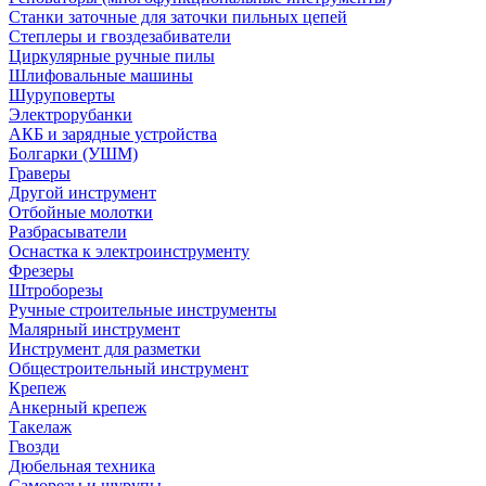
Станки заточные для заточки пильных цепей
Степлеры и гвоздезабиватели
Циркулярные ручные пилы
Шлифовальные машины
Шуруповерты
Электрорубанки
АКБ и зарядные устройства
Болгарки (УШМ)
Граверы
Другой инструмент
Отбойные молотки
Разбрасыватели
Оснастка к электроинструменту
Фрезеры
Штроборезы
Ручные строительные инструменты
Малярный инструмент
Инструмент для разметки
Общестроительный инструмент
Крепеж
Анкерный крепеж
Такелаж
Гвозди
Дюбельная техника
Саморезы и шурупы