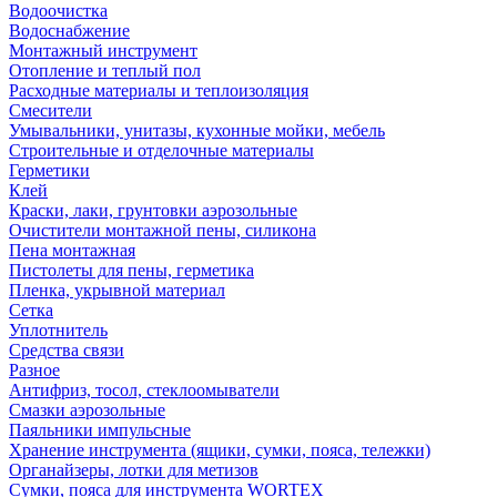
Водоочистка
Водоснабжение
Монтажный инструмент
Отопление и теплый пол
Расходные материалы и теплоизоляция
Смесители
Умывальники, унитазы, кухонные мойки, мебель
Строительные и отделочные материалы
Герметики
Клей
Краски, лаки, грунтовки аэрозольные
Очистители монтажной пены, силикона
Пена монтажная
Пистолеты для пены, герметика
Пленка, укрывной материал
Сетка
Уплотнитель
Средства связи
Разное
Антифриз, тосол, стеклоомыватели
Смазки аэрозольные
Паяльники импульсные
Хранение инструмента (ящики, сумки, пояса, тележки)
Органайзеры, лотки для метизов
Сумки, пояса для инструмента WORTEX