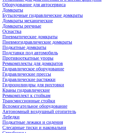
Оборудование для автосервиса
Домкраты
Бутылочные гидравлические домкраты
Домкраты механические
Домкраты реечные
Оснастка
Пневматические домкраты
Пневмогидравлические домкраты
Подкатные домкраты
Подставки под автомобиль
Противооткатные упоры
Ремкомплекты для домкратов
Гидравлическое оборудование
Гидравлические прессы
Гидравлические растяжки
Гидроцилиндры для рихтовки
Краны гидравлические
Ремкомплект к стойкам
Трансмиссионные стойки
Вспомогательное оборудование
Автономный воздушный отопитель
Лебедки
Подкатные лежаки и сидения
Слесарные тиски и наковальни
Струбцины