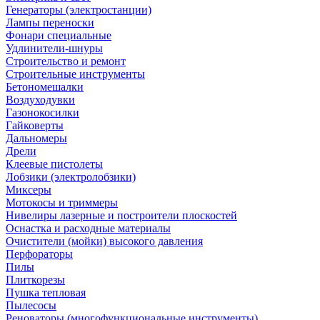
Генераторы (электростанции)
Лампы переноски
Фонари специальные
Удлинители-шнуры
Строительство и ремонт
Строительные инструменты
Бетономешалки
Воздуходувки
Газонокосилки
Гайковерты
Дальномеры
Дрели
Клеевые пистолеты
Лобзики (электролобзики)
Миксеры
Мотокосы и триммеры
Нивелиры лазерные и построители плоскостей
Оснастка и расходные материалы
Очистители (мойки) высокого давления
Перфораторы
Пилы
Плиткорезы
Пушка тепловая
Пылесосы
Реноваторы (многофункциональные инструменты)