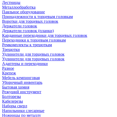
Лестницы
Металлообработка
Паяльное оборудование
Принадлежности к торцевым головкам
Воротки для торцевых головок
Держатели головок
Держатели головок (планки)
Карданные переходники для торцевых головок
Переходники к торцевым головкам
Ремкомплекты к трещоткам
Трещотки
Удлинители для торцевых головок
Удлинители для торцевых головок
Адаптеры и переходники
Разное
Крепеж
Мебель кемпинговая
Уборочный инвентарь
Бытовая химия
Режущий инструмент
Болторезы
Кабелерезы
Наборы сверл
Напильники слесарные
Ножницы по металлу