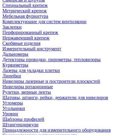
Специальный крепеж
Метрический крепеж
Мебельная фурнитура
Комплектующие для систем вентиляции
Заклепки
Перфорированный крепеж
Нержавеющий крепеж
Скобяные изделия
Измерительный инструмент
Дальномеры
Детекторы проводки, пирометры, тепловизоры
Курвиметры
Лазеры для укладки плитки
Линейки
Нивелиры лазерные и построители плоскостей
Нивелиры ротационные
Рулетки, мерные ленты
Шативы, штанги, рейки, держатели для нивелиров
Угломеры
Угольники
Уровни
Шаблоны профилей
Штангенциркули
Принадлежности для измерительного оборудования