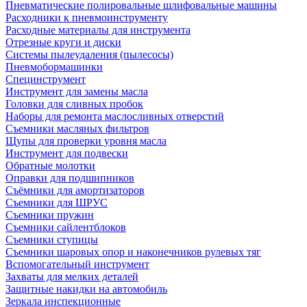
Пневматические полировальные шлифовальные машины
Расходники к пневмоинструменту
Расходные материалы для инструмента
Отрезные круги и диски
Системы пылеудаления (пылесосы)
Пневмобормашинки
Специнструмент
Инструмент для замены масла
Головки для сливных пробок
Наборы для ремонта маслосливных отверстий
Съемники масляных фильтров
Щупы для проверки уровня масла
Инструмент для подвески
Обратные молотки
Оправки для подшипников
Съёмники для амортизаторов
Съемники для ШРУС
Съемники пружин
Съемники сайлентблоков
Съемники ступицы
Съемники шаровых опор и наконечников рулевых тяг
Вспомогательный инструмент
Захваты для мелких деталей
Защитные накидки на автомобиль
Зеркала инспекционные