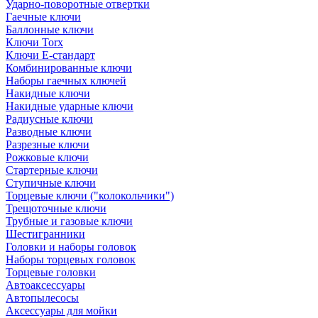
Ударно-поворотные отвертки
Гаечные ключи
Баллонные ключи
Ключи Torx
Ключи Е-стандарт
Комбинированные ключи
Наборы гаечных ключей
Накидные ключи
Накидные ударные ключи
Радиусные ключи
Разводные ключи
Разрезные ключи
Рожковые ключи
Стартерные ключи
Ступичные ключи
Торцевые ключи ("колокольчики")
Трещоточные ключи
Трубные и газовые ключи
Шестигранники
Головки и наборы головок
Наборы торцевых головок
Торцевые головки
Автоаксессуары
Автопылесосы
Аксессуары для мойки