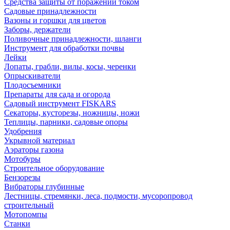
Средства защиты от поражений током
Садовые принадлежности
Вазоны и горшки для цветов
Заборы, держатели
Поливочные принадлежности, шланги
Инструмент для обработки почвы
Лейки
Лопаты, грабли, вилы, косы, черенки
Опрыскиватели
Плодосъемники
Препараты для сада и огорода
Садовый инструмент FISKARS
Секаторы, кусторезы, ножницы, ножи
Теплицы, парники, садовые опоры
Удобрения
Укрывной материал
Аэраторы газона
Мотобуры
Строительное оборудование
Бензорезы
Вибраторы глубинные
Лестницы, стремянки, леса, подмости, мусоропровод
строительный
Мотопомпы
Станки