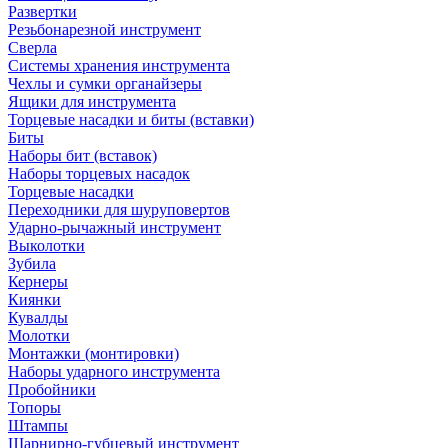
Развертки
Резьбонарезной инструмент
Сверла
Системы хранения инструмента
Чехлы и сумки органайзеры
Ящики для инструмента
Торцевые насадки и биты (вставки)
Биты
Наборы бит (вставок)
Наборы торцевых насадок
Торцевые насадки
Переходники для шуруповертов
Ударно-рычажный инструмент
Выколотки
Зубила
Кернеры
Киянки
Кувалды
Молотки
Монтажки (монтировки)
Наборы ударного инструмента
Пробойники
Топоры
Штампы
Шарнирно-губцевый инструмент