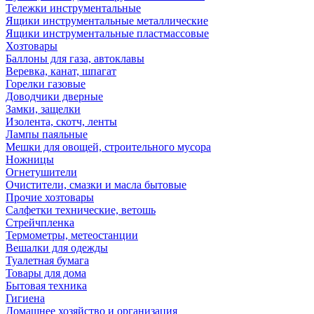
Тележки инструментальные
Ящики инструментальные металлические
Ящики инструментальные пластмассовые
Хозтовары
Баллоны для газа, автоклавы
Веревка, канат, шпагат
Горелки газовые
Доводчики дверные
Замки, защелки
Изолента, скотч, ленты
Лампы паяльные
Мешки для овощей, строительного мусора
Ножницы
Огнетушители
Очистители, смазки и масла бытовые
Прочие хозтовары
Салфетки технические, ветошь
Стрейчпленка
Термометры, метеостанции
Вешалки для одежды
Туалетная бумага
Товары для дома
Бытовая техника
Гигиена
Домашнее хозяйство и организация