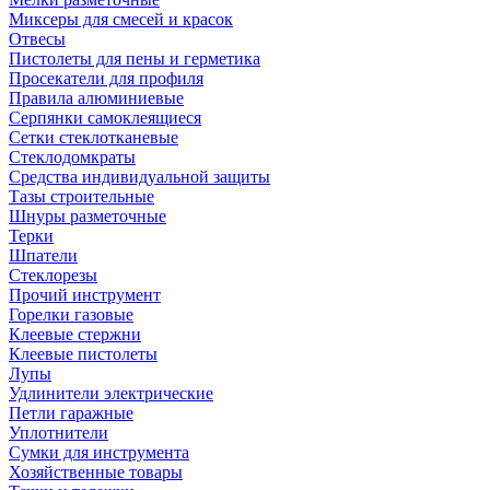
Миксеры для смесей и красок
Отвесы
Пистолеты для пены и герметика
Просекатели для профиля
Правила алюминиевые
Серпянки самоклеящиеся
Сетки стеклотканевые
Стеклодомкраты
Средства индивидуальной защиты
Тазы строительные
Шнуры разметочные
Терки
Шпатели
Стеклорезы
Прочий инструмент
Горелки газовые
Клеевые стержни
Клеевые пистолеты
Лупы
Удлинители электрические
Петли гаражные
Уплотнители
Сумки для инструмента
Хозяйственные товары