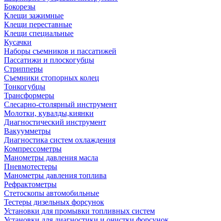
Бокорезы
Клещи зажимные
Клещи переставные
Клещи специальные
Кусачки
Наборы съемников и пассатижей
Пассатижи и плоскогубцы
Стрипперы
Съемники стопорных колец
Тонкогубцы
Трансформеры
Слесарно-столярный инструмент
Молотки, кувалды,киянки
Диагностический инструмент
Вакуумметры
Диагностика систем охлаждения
Компрессометры
Манометры давления масла
Пневмотестеры
Манометры давления топлива
Рефрактометры
Стетоскопы автомобильные
Тестеры дизельных форсунок
Установки для промывки топливных систем
Установки для диагностики и очистки форсунок