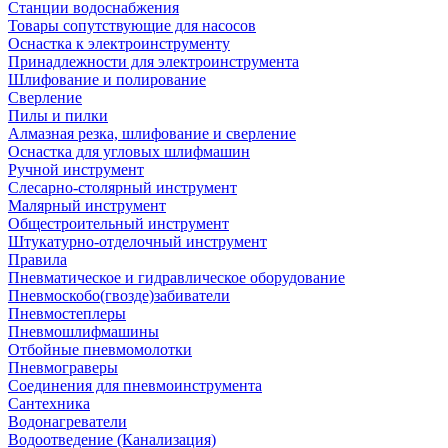
Станции водоснабжения
Товары сопутствующие для насосов
Оснастка к электроинструменту
Принадлежности для электроинструмента
Шлифование и полирование
Сверление
Пилы и пилки
Алмазная резка, шлифование и сверление
Оснастка для угловых шлифмашин
Ручной инструмент
Слесарно-столярный инструмент
Малярный инструмент
Общестроительный инструмент
Штукатурно-отделочный инструмент
Правила
Пневматическое и гидравлическое оборудование
Пневмоскобо(гвозде)забиватели
Пневмостеплеры
Пневмошлифмашины
Отбойные пневмомолотки
Пневмограверы
Соединения для пневмоинструмента
Сантехника
Водонагреватели
Водоотведение (Канализация)