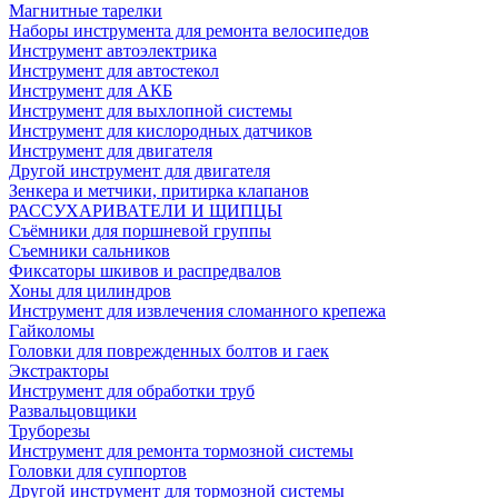
Магнитные тарелки
Наборы инструмента для ремонта велосипедов
Инструмент автоэлектрика
Инструмент для автостекол
Инструмент для АКБ
Инструмент для выхлопной системы
Инструмент для кислородных датчиков
Инструмент для двигателя
Другой инструмент для двигателя
Зенкера и метчики, притирка клапанов
РАССУХАРИВАТЕЛИ И ЩИПЦЫ
Съёмники для поршневой группы
Съемники сальников
Фиксаторы шкивов и распредвалов
Хоны для цилиндров
Инструмент для извлечения сломанного крепежа
Гайколомы
Головки для поврежденных болтов и гаек
Экстракторы
Инструмент для обработки труб
Развальцовщики
Труборезы
Инструмент для ремонта тормозной системы
Головки для суппортов
Другой инструмент для тормозной системы