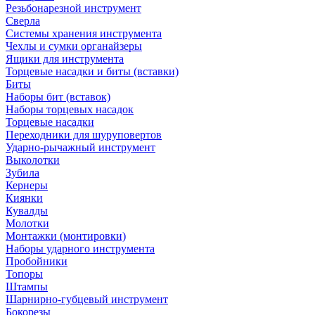
Резьбонарезной инструмент
Сверла
Системы хранения инструмента
Чехлы и сумки органайзеры
Ящики для инструмента
Торцевые насадки и биты (вставки)
Биты
Наборы бит (вставок)
Наборы торцевых насадок
Торцевые насадки
Переходники для шуруповертов
Ударно-рычажный инструмент
Выколотки
Зубила
Кернеры
Киянки
Кувалды
Молотки
Монтажки (монтировки)
Наборы ударного инструмента
Пробойники
Топоры
Штампы
Шарнирно-губцевый инструмент
Бокорезы