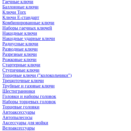
Гаечные ключи
Баллонные ключи
Ключи Torx
Ключи Е-стандарт
Комбинированные ключи
Наборы гаечных ключей
Накидные ключи
Накидные ударные ключи
Радиусные ключи
Разводные ключи
Разрезные ключи
Рожковые ключи
Стартерные ключи
Ступичные ключи
Торцевые ключи ("колокольчики")
Трещоточные ключи
Трубные и газовые ключи
Шестигранники
Головки и наборы головок
Наборы торцевых головок
Торцевые головки
Автоаксессуары
Автопылесосы
Аксессуары для мойки
Велоаксессуары