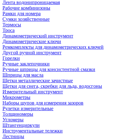
Лента водонипроницаемая
Рабочие комбинизоны
Рамки для номера
Сумки хозяйственные
Термосы
Троса
Динамометрический инструмент
Динамометрические ключи
Ремкомплекты для динамометрических ключей
Другой ручной инструмент
Горелки
Ручные заклепочники
Ручные шприцы для консистентной смазки
Шприцы для масла
Щетки металлические зачистные
Щетки для снега, скребки для льда, водосгоны
Измерительный инструмент
Микрометры
Наборы щупов для измерения зазоров
Рулетки измерительные
Толщиномеры
Угломеры
Штангенциркули
Инструментальные тележки
Лестницы