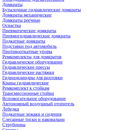
Домкраты
Бутылочные гидравлические домкраты
Домкраты механические
Домкраты реечные
Оснастка
Пневматические домкраты
Пневмогидравлические домкраты
Подкатные домкраты
Подставки под автомобиль
Противооткатные упоры
Ремкомплекты для домкратов
Гидравлическое оборудование
Гидравлические прессы
Гидравлические растяжки
Гидроцилиндры для рихтовки
Краны гидравлические
Ремкомплект к стойкам
Трансмиссионные стойки
Вспомогательное оборудование
Автономный воздушный отопитель
Лебедки
Подкатные лежаки и сидения
Слесарные тиски и наковальни
Струбцины
Стропы