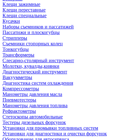
Клещи зажимные
Клещи переставные
Клещи специальные
Кусачки
Наборы съемников и пассатижей
Пассатижи и плоскогубцы
Стрипперы
Съемники стопорных колец
Тонкогубцы
Трансформеры
Слесарно-столярный инструмент
Молотки, кувалды,киянки
Диагностический инструмент
Вакуумметры
Диагностика систем охлаждения
Компрессометры
Манометры давления масла
Пневмотестеры
Манометры давления топлива
Рефрактометры
Стетоскопы автомобильные
Тестеры дизельных форсунок
Установки для промывки топливных систем
Установки для диагностики и очистки форсунок
Оборудование для автосервиса