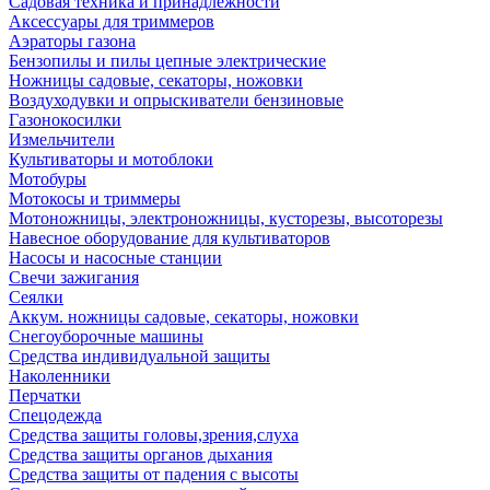
Садовая техника и принадлежности
Аксессуары для триммеров
Аэраторы газона
Бензопилы и пилы цепные электрические
Ножницы садовые, секаторы, ножовки
Воздуходувки и опрыскиватели бензиновые
Газонокосилки
Измельчители
Культиваторы и мотоблоки
Мотобуры
Мотокосы и триммеры
Мотоножницы, электроножницы, кусторезы, высоторезы
Навесное оборудование для культиваторов
Насосы и насосные станции
Свечи зажигания
Сеялки
Аккум. ножницы садовые, секаторы, ножовки
Снегоуборочные машины
Средства индивидуальной защиты
Наколенники
Перчатки
Спецодежда
Средства защиты головы,зрения,слуха
Средства защиты органов дыхания
Средства защиты от падения с высоты