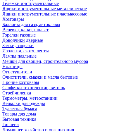
Тележки инструментальные
Ящики инструментальные металлические
Ящики инструментальные пластмассовые
Хозтовары
Баллоны для газа, автоклавы
Веревка, канат, шпагат
Горелки газовые
Доводчики дверные
Замки, защелки
Изолента, скотч, ленты
Лампы паяльные
Мешки для овощей, строительного мусора
Ножницы
Огнетушители
Очистители, смазки и масла бытовые
Прочие хозтовары
Салфетки технические, ветошь
Стрейчпленка
Термометры, метеостанции
Вешалки для одежды
Туалетная бумага
Товары для дома
Бытовая техника
Гигиена
Домашнее хозяйство и организация