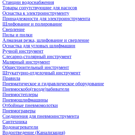
Станции водоснабжения
Товары сопутствующие для насосов
Оснастка к электроинструменту
Принадлежности для электроинструмента
Шлифование и полирование
Сверление
Пилы и пилки
Алмазная резка, шлифование и сверление
Оснастка для угловых шлифмашин
Ручной инструмент
Слесарно-столярный инструмент
Малярный инструмент
Общестроительный инструмент
Штукатурно-отделочный инструмент
Правила
Пневматическое и гидравлическое оборудование
Пневмоскобо(гвозде)забиватели
Пневмостеплеры
Пневмошлифмашины
Отбойные пневмомолотки
Пневмограверы
Соединения для пневмоинструмента
Сантехника
Водонагреватели
Водоотведение (Канализация)