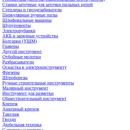
Станки заточные для заточки пильных цепей
Степлеры и гвоздезабиватели
Циркулярные ручные пилы
Шлифовальные машины
Шуруповерты
Электрорубанки
АКБ и зарядные устройства
Болгарки (УШМ)
Граверы
Другой инструмент
Отбойные молотки
Разбрасыватели
Оснастка к электроинструменту
Фрезеры
Штроборезы
Ручные строительные инструменты
Малярный инструмент
Инструмент для разметки
Общестроительный инструмент
Крепеж
Анкерный крепеж
Такелаж
Гвозди
Дюбельная техника
Саморезы и шурупы