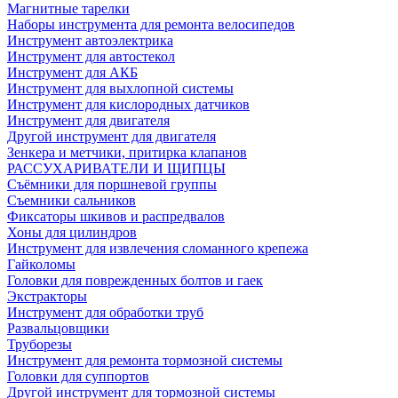
Магнитные тарелки
Наборы инструмента для ремонта велосипедов
Инструмент автоэлектрика
Инструмент для автостекол
Инструмент для АКБ
Инструмент для выхлопной системы
Инструмент для кислородных датчиков
Инструмент для двигателя
Другой инструмент для двигателя
Зенкера и метчики, притирка клапанов
РАССУХАРИВАТЕЛИ И ЩИПЦЫ
Съёмники для поршневой группы
Съемники сальников
Фиксаторы шкивов и распредвалов
Хоны для цилиндров
Инструмент для извлечения сломанного крепежа
Гайколомы
Головки для поврежденных болтов и гаек
Экстракторы
Инструмент для обработки труб
Развальцовщики
Труборезы
Инструмент для ремонта тормозной системы
Головки для суппортов
Другой инструмент для тормозной системы