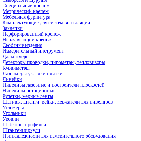
Специальный крепеж
Метрический крепеж
Мебельная фурнитура
Комплектующие для систем вентиляции
Заклепки
Перфорированный крепеж
Нержавеющий крепеж
Скобяные изделия
Измерительный инструмент
Дальномеры
Детекторы проводки, пирометры, тепловизоры
Курвиметры
Лазеры для укладки плитки
Линейки
Нивелиры лазерные и построители плоскостей
Нивелиры ротационные
Рулетки, мерные ленты
Шативы, штанги, рейки, держатели для нивелиров
Угломеры
Угольники
Уровни
Шаблоны профилей
Штангенциркули
Принадлежности для измерительного оборудования