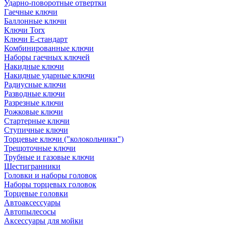
Ударно-поворотные отвертки
Гаечные ключи
Баллонные ключи
Ключи Torx
Ключи Е-стандарт
Комбинированные ключи
Наборы гаечных ключей
Накидные ключи
Накидные ударные ключи
Радиусные ключи
Разводные ключи
Разрезные ключи
Рожковые ключи
Стартерные ключи
Ступичные ключи
Торцевые ключи ("колокольчики")
Трещоточные ключи
Трубные и газовые ключи
Шестигранники
Головки и наборы головок
Наборы торцевых головок
Торцевые головки
Автоаксессуары
Автопылесосы
Аксессуары для мойки