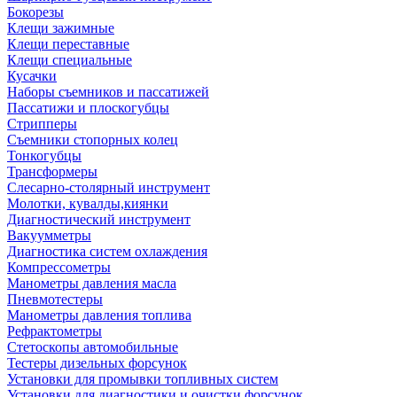
Бокорезы
Клещи зажимные
Клещи переставные
Клещи специальные
Кусачки
Наборы съемников и пассатижей
Пассатижи и плоскогубцы
Стрипперы
Съемники стопорных колец
Тонкогубцы
Трансформеры
Слесарно-столярный инструмент
Молотки, кувалды,киянки
Диагностический инструмент
Вакуумметры
Диагностика систем охлаждения
Компрессометры
Манометры давления масла
Пневмотестеры
Манометры давления топлива
Рефрактометры
Стетоскопы автомобильные
Тестеры дизельных форсунок
Установки для промывки топливных систем
Установки для диагностики и очистки форсунок