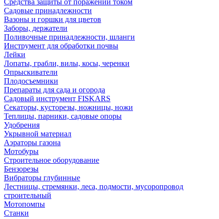
Средства защиты от поражений током
Садовые принадлежности
Вазоны и горшки для цветов
Заборы, держатели
Поливочные принадлежности, шланги
Инструмент для обработки почвы
Лейки
Лопаты, грабли, вилы, косы, черенки
Опрыскиватели
Плодосъемники
Препараты для сада и огорода
Садовый инструмент FISKARS
Секаторы, кусторезы, ножницы, ножи
Теплицы, парники, садовые опоры
Удобрения
Укрывной материал
Аэраторы газона
Мотобуры
Строительное оборудование
Бензорезы
Вибраторы глубинные
Лестницы, стремянки, леса, подмости, мусоропровод
строительный
Мотопомпы
Станки