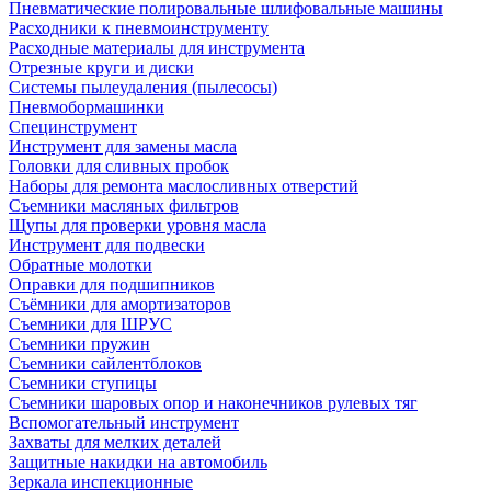
Пневматические полировальные шлифовальные машины
Расходники к пневмоинструменту
Расходные материалы для инструмента
Отрезные круги и диски
Системы пылеудаления (пылесосы)
Пневмобормашинки
Специнструмент
Инструмент для замены масла
Головки для сливных пробок
Наборы для ремонта маслосливных отверстий
Съемники масляных фильтров
Щупы для проверки уровня масла
Инструмент для подвески
Обратные молотки
Оправки для подшипников
Съёмники для амортизаторов
Съемники для ШРУС
Съемники пружин
Съемники сайлентблоков
Съемники ступицы
Съемники шаровых опор и наконечников рулевых тяг
Вспомогательный инструмент
Захваты для мелких деталей
Защитные накидки на автомобиль
Зеркала инспекционные