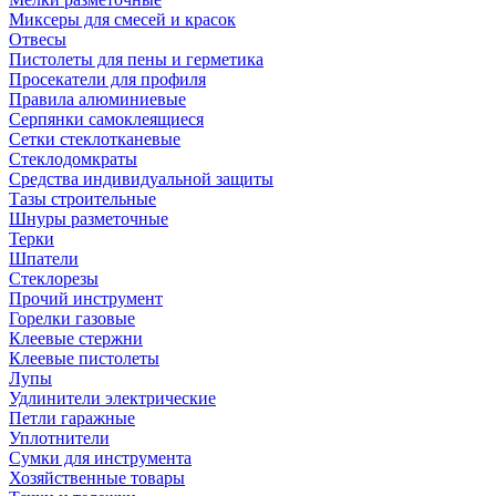
Миксеры для смесей и красок
Отвесы
Пистолеты для пены и герметика
Просекатели для профиля
Правила алюминиевые
Серпянки самоклеящиеся
Сетки стеклотканевые
Стеклодомкраты
Средства индивидуальной защиты
Тазы строительные
Шнуры разметочные
Терки
Шпатели
Стеклорезы
Прочий инструмент
Горелки газовые
Клеевые стержни
Клеевые пистолеты
Лупы
Удлинители электрические
Петли гаражные
Уплотнители
Сумки для инструмента
Хозяйственные товары