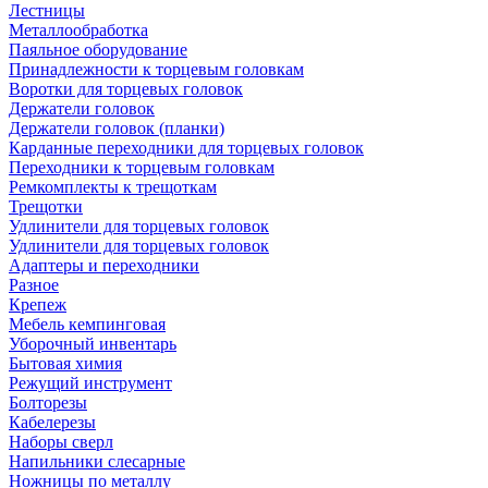
Лестницы
Металлообработка
Паяльное оборудование
Принадлежности к торцевым головкам
Воротки для торцевых головок
Держатели головок
Держатели головок (планки)
Карданные переходники для торцевых головок
Переходники к торцевым головкам
Ремкомплекты к трещоткам
Трещотки
Удлинители для торцевых головок
Удлинители для торцевых головок
Адаптеры и переходники
Разное
Крепеж
Мебель кемпинговая
Уборочный инвентарь
Бытовая химия
Режущий инструмент
Болторезы
Кабелерезы
Наборы сверл
Напильники слесарные
Ножницы по металлу