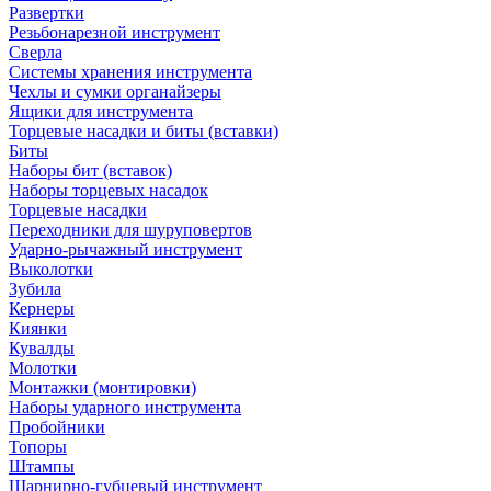
Развертки
Резьбонарезной инструмент
Сверла
Системы хранения инструмента
Чехлы и сумки органайзеры
Ящики для инструмента
Торцевые насадки и биты (вставки)
Биты
Наборы бит (вставок)
Наборы торцевых насадок
Торцевые насадки
Переходники для шуруповертов
Ударно-рычажный инструмент
Выколотки
Зубила
Кернеры
Киянки
Кувалды
Молотки
Монтажки (монтировки)
Наборы ударного инструмента
Пробойники
Топоры
Штампы
Шарнирно-губцевый инструмент