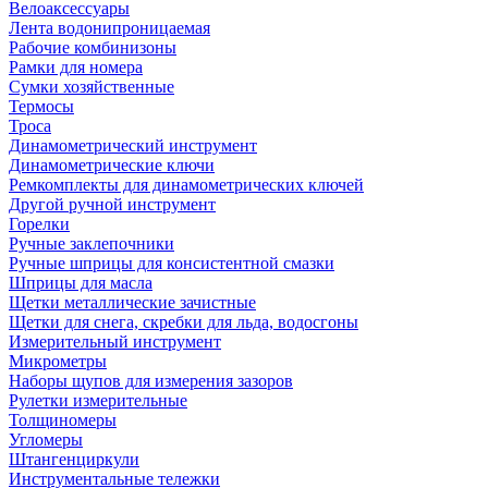
Велоаксессуары
Лента водонипроницаемая
Рабочие комбинизоны
Рамки для номера
Сумки хозяйственные
Термосы
Троса
Динамометрический инструмент
Динамометрические ключи
Ремкомплекты для динамометрических ключей
Другой ручной инструмент
Горелки
Ручные заклепочники
Ручные шприцы для консистентной смазки
Шприцы для масла
Щетки металлические зачистные
Щетки для снега, скребки для льда, водосгоны
Измерительный инструмент
Микрометры
Наборы щупов для измерения зазоров
Рулетки измерительные
Толщиномеры
Угломеры
Штангенциркули
Инструментальные тележки