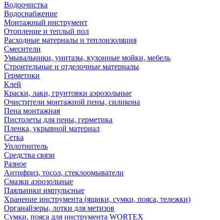
Водоочистка
Водоснабжение
Монтажный инструмент
Отопление и теплый пол
Расходные материалы и теплоизоляция
Смесители
Умывальники, унитазы, кухонные мойки, мебель
Строительные и отделочные материалы
Герметики
Клей
Краски, лаки, грунтовки аэрозольные
Очистители монтажной пены, силикона
Пена монтажная
Пистолеты для пены, герметика
Пленка, укрывной материал
Сетка
Уплотнитель
Средства связи
Разное
Антифриз, тосол, стеклоомыватели
Смазки аэрозольные
Паяльники импульсные
Хранение инструмента (ящики, сумки, пояса, тележки)
Органайзеры, лотки для метизов
Сумки, пояса для инструмента WORTEX