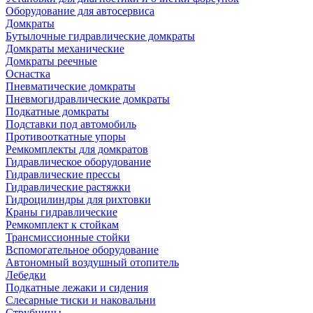
Оборудование для автосервиса
Домкраты
Бутылочные гидравлические домкраты
Домкраты механические
Домкраты реечные
Оснастка
Пневматические домкраты
Пневмогидравлические домкраты
Подкатные домкраты
Подставки под автомобиль
Противооткатные упоры
Ремкомплекты для домкратов
Гидравлическое оборудование
Гидравлические прессы
Гидравлические растяжки
Гидроцилиндры для рихтовки
Краны гидравлические
Ремкомплект к стойкам
Трансмиссионные стойки
Вспомогательное оборудование
Автономный воздушный отопитель
Лебедки
Подкатные лежаки и сидения
Слесарные тиски и наковальни
Струбцины