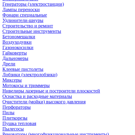
Генераторы (электростанции)
Лампы переноски
Фонари специальные
Удлинители-шнуры
Строительство и ремонт
Строительные инструменты
Бетономешалки
Воздуходувки
Газонокосилки
Гайковерты
Дальномеры
Дрели
Клеевые пистолеты
Лобзики (электролобзики)
Миксеры
Мотокосы и триммеры
Нивелиры лазерные и построители плоскостей
Оснастка и расходные материалы
Очистители (мойки) высокого давления
Перфораторы
Пилы
Плиткорезы
Пушка тепловая
Пылесосы
Реноваторы (многофункциональные инструменты)