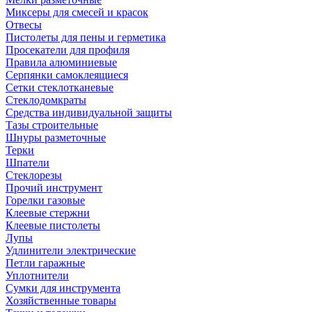
Миксеры для смесей и красок
Отвесы
Пистолеты для пены и герметика
Просекатели для профиля
Правила алюминиевые
Серпянки самоклеящиеся
Сетки стеклотканевые
Стеклодомкраты
Средства индивидуальной защиты
Тазы строительные
Шнуры разметочные
Терки
Шпатели
Стеклорезы
Прочий инструмент
Горелки газовые
Клеевые стержни
Клеевые пистолеты
Лупы
Удлинители электрические
Петли гаражные
Уплотнители
Сумки для инструмента
Хозяйственные товары