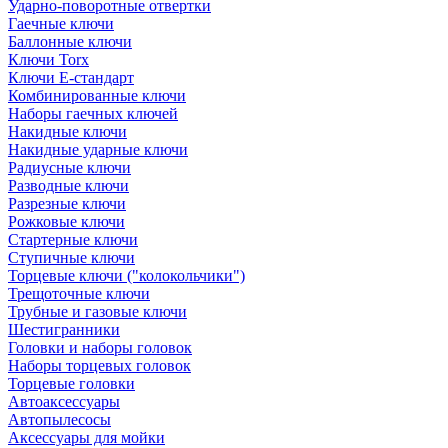
Ударно-поворотные отвертки
Гаечные ключи
Баллонные ключи
Ключи Torx
Ключи Е-стандарт
Комбинированные ключи
Наборы гаечных ключей
Накидные ключи
Накидные ударные ключи
Радиусные ключи
Разводные ключи
Разрезные ключи
Рожковые ключи
Стартерные ключи
Ступичные ключи
Торцевые ключи ("колокольчики")
Трещоточные ключи
Трубные и газовые ключи
Шестигранники
Головки и наборы головок
Наборы торцевых головок
Торцевые головки
Автоаксессуары
Автопылесосы
Аксессуары для мойки