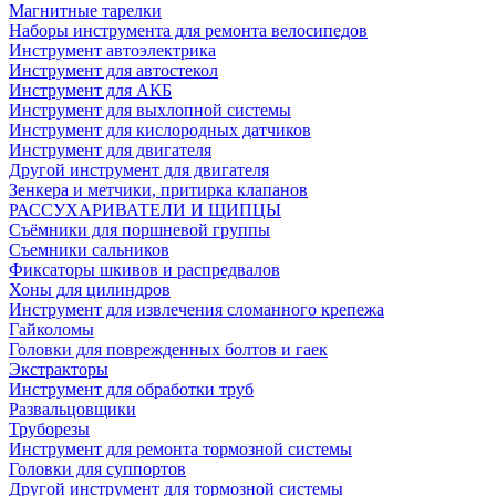
Магнитные тарелки
Наборы инструмента для ремонта велосипедов
Инструмент автоэлектрика
Инструмент для автостекол
Инструмент для АКБ
Инструмент для выхлопной системы
Инструмент для кислородных датчиков
Инструмент для двигателя
Другой инструмент для двигателя
Зенкера и метчики, притирка клапанов
РАССУХАРИВАТЕЛИ И ЩИПЦЫ
Съёмники для поршневой группы
Съемники сальников
Фиксаторы шкивов и распредвалов
Хоны для цилиндров
Инструмент для извлечения сломанного крепежа
Гайколомы
Головки для поврежденных болтов и гаек
Экстракторы
Инструмент для обработки труб
Развальцовщики
Труборезы
Инструмент для ремонта тормозной системы
Головки для суппортов
Другой инструмент для тормозной системы