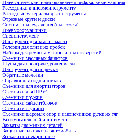
Пневматические полировальные шлифовальные машины
Расходники к пневмоинструменту
Расходные материалы для инструмента
Отрезные круги и диски
Системы пылеудаления (пылесосы)
Пневмобормашинки
Специнструмент
Инструмент для замены масла
Головки для сливных пробок
Наборы для ремонта маслосливных отверстий
Съемники масляных фильтров
Щупы для проверки уровня масла
Инструмент для подвески
Обратные молотки
Оправки для подшипников
Съёмники для амортизаторов
Съемники для ШРУС
Съемники пружин
Съемники сайлентблоков
Съемники ступицы
Съемники шаровых опор и наконечников рулевых тяг
Вспомогательный инструмент
Захваты для мелких деталей
Защитные накидки на автомобиль
Зеркала инспекционные