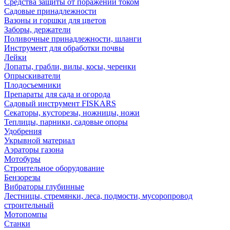
Средства защиты от поражений током
Садовые принадлежности
Вазоны и горшки для цветов
Заборы, держатели
Поливочные принадлежности, шланги
Инструмент для обработки почвы
Лейки
Лопаты, грабли, вилы, косы, черенки
Опрыскиватели
Плодосъемники
Препараты для сада и огорода
Садовый инструмент FISKARS
Секаторы, кусторезы, ножницы, ножи
Теплицы, парники, садовые опоры
Удобрения
Укрывной материал
Аэраторы газона
Мотобуры
Строительное оборудование
Бензорезы
Вибраторы глубинные
Лестницы, стремянки, леса, подмости, мусоропровод
строительный
Мотопомпы
Станки