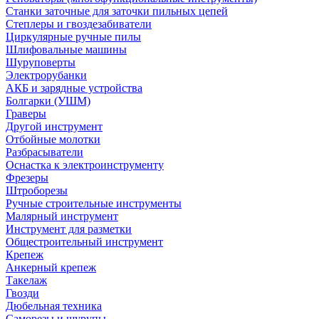
Станки заточные для заточки пильных цепей
Степлеры и гвоздезабиватели
Циркулярные ручные пилы
Шлифовальные машины
Шуруповерты
Электрорубанки
АКБ и зарядные устройства
Болгарки (УШМ)
Граверы
Другой инструмент
Отбойные молотки
Разбрасыватели
Оснастка к электроинструменту
Фрезеры
Штроборезы
Ручные строительные инструменты
Малярный инструмент
Инструмент для разметки
Общестроительный инструмент
Крепеж
Анкерный крепеж
Такелаж
Гвозди
Дюбельная техника
Саморезы и шурупы