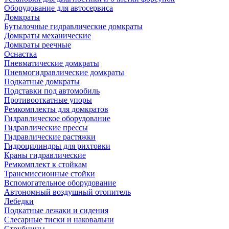
Оборудование для автосервиса
Домкраты
Бутылочные гидравлические домкраты
Домкраты механические
Домкраты реечные
Оснастка
Пневматические домкраты
Пневмогидравлические домкраты
Подкатные домкраты
Подставки под автомобиль
Противооткатные упоры
Ремкомплекты для домкратов
Гидравлическое оборудование
Гидравлические прессы
Гидравлические растяжки
Гидроцилиндры для рихтовки
Краны гидравлические
Ремкомплект к стойкам
Трансмиссионные стойки
Вспомогательное оборудование
Автономный воздушный отопитель
Лебедки
Подкатные лежаки и сидения
Слесарные тиски и наковальни
Струбцины