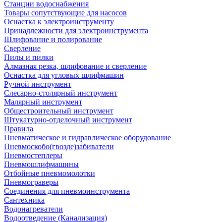
Станции водоснабжения
Товары сопутствующие для насосов
Оснастка к электроинструменту
Принадлежности для электроинструмента
Шлифование и полирование
Сверление
Пилы и пилки
Алмазная резка, шлифование и сверление
Оснастка для угловых шлифмашин
Ручной инструмент
Слесарно-столярный инструмент
Малярный инструмент
Общестроительный инструмент
Штукатурно-отделочный инструмент
Правила
Пневматическое и гидравлическое оборудование
Пневмоскобо(гвозде)забиватели
Пневмостеплеры
Пневмошлифмашины
Отбойные пневмомолотки
Пневмограверы
Соединения для пневмоинструмента
Сантехника
Водонагреватели
Водоотведение (Канализация)