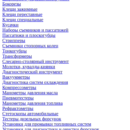
Бокорезы
Клещи зажимные
Клещи переставные
Клещи специальные
Кусачки
Наборы съемников и пассатижей
Пассатижи и плоскогубцы
Стрипперы
Съемники стопорных колец
Тонкогубцы
Трансформеры
Слесарно-столярный инструмент
Молотки, кувалды,киянки
Диагностический инструмент
Вакуумметры
Диагностика систем охлаждения
Компрессометры
Манометры давления масла
Пневмотестеры
Манометры давления топлива
Рефрактометры
Стетоскопы автомобильные
Тестеры дизельных форсунок
Установки для промывки топливных систем
Установки для диагностики и очистки форсунок