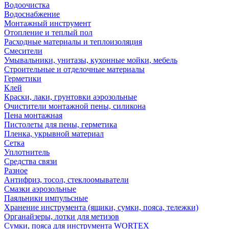
Водоочистка
Водоснабжение
Монтажный инструмент
Отопление и теплый пол
Расходные материалы и теплоизоляция
Смесители
Умывальники, унитазы, кухонные мойки, мебель
Строительные и отделочные материалы
Герметики
Клей
Краски, лаки, грунтовки аэрозольные
Очистители монтажной пены, силикона
Пена монтажная
Пистолеты для пены, герметика
Пленка, укрывной материал
Сетка
Уплотнитель
Средства связи
Разное
Антифриз, тосол, стеклоомыватели
Смазки аэрозольные
Паяльники импульсные
Хранение инструмента (ящики, сумки, пояса, тележки)
Органайзеры, лотки для метизов
Сумки, пояса для инструмента WORTEX