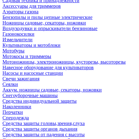
Садовая техника и принадлежности
Аксессуары для триммеров
Аэраторы газона
Бензопилы и пилы цепные электрические
Ножницы садовые, секаторы, ножовки
Воздуходувки и опрыскиватели бензиновые
Газонокосилки
Измельчители
Культиваторы и мотоблоки
Мотобуры
Мотокосы и триммеры
Мотоножницы, электроножницы, кусторезы, высоторезы
Навесное оборудование для культиваторов
Насосы и насосные станции
Свечи зажигания
Сеялки
Аккум. ножницы садовые, секаторы, ножовки
Снегоуборочные машины
Средства индивидуальной защиты
Наколенники
Перчатки
Спецодежда
Средства защиты головы,зрения,слуха
Средства защиты органов дыхания
Средства защиты от падения с высоты