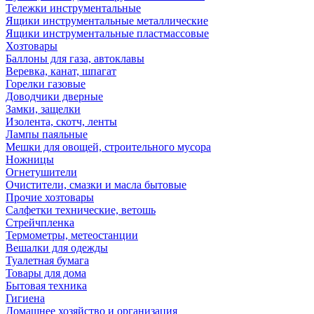
Тележки инструментальные
Ящики инструментальные металлические
Ящики инструментальные пластмассовые
Хозтовары
Баллоны для газа, автоклавы
Веревка, канат, шпагат
Горелки газовые
Доводчики дверные
Замки, защелки
Изолента, скотч, ленты
Лампы паяльные
Мешки для овощей, строительного мусора
Ножницы
Огнетушители
Очистители, смазки и масла бытовые
Прочие хозтовары
Салфетки технические, ветошь
Стрейчпленка
Термометры, метеостанции
Вешалки для одежды
Туалетная бумага
Товары для дома
Бытовая техника
Гигиена
Домашнее хозяйство и организация