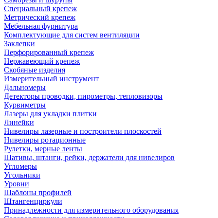
Специальный крепеж
Метрический крепеж
Мебельная фурнитура
Комплектующие для систем вентиляции
Заклепки
Перфорированный крепеж
Нержавеющий крепеж
Скобяные изделия
Измерительный инструмент
Дальномеры
Детекторы проводки, пирометры, тепловизоры
Курвиметры
Лазеры для укладки плитки
Линейки
Нивелиры лазерные и построители плоскостей
Нивелиры ротационные
Рулетки, мерные ленты
Шативы, штанги, рейки, держатели для нивелиров
Угломеры
Угольники
Уровни
Шаблоны профилей
Штангенциркули
Принадлежности для измерительного оборудования