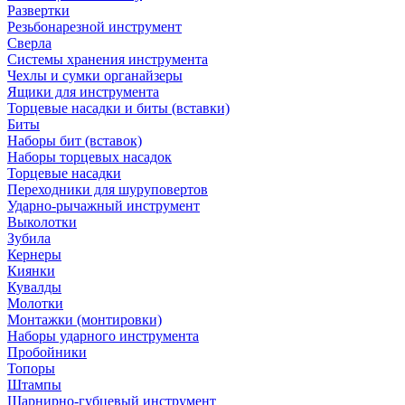
Развертки
Резьбонарезной инструмент
Сверла
Системы хранения инструмента
Чехлы и сумки органайзеры
Ящики для инструмента
Торцевые насадки и биты (вставки)
Биты
Наборы бит (вставок)
Наборы торцевых насадок
Торцевые насадки
Переходники для шуруповертов
Ударно-рычажный инструмент
Выколотки
Зубила
Кернеры
Киянки
Кувалды
Молотки
Монтажки (монтировки)
Наборы ударного инструмента
Пробойники
Топоры
Штампы
Шарнирно-губцевый инструмент