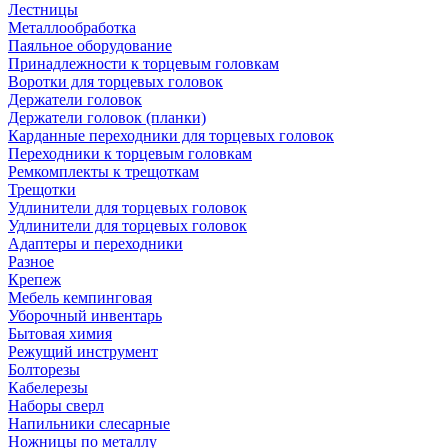
Лестницы
Металлообработка
Паяльное оборудование
Принадлежности к торцевым головкам
Воротки для торцевых головок
Держатели головок
Держатели головок (планки)
Карданные переходники для торцевых головок
Переходники к торцевым головкам
Ремкомплекты к трещоткам
Трещотки
Удлинители для торцевых головок
Удлинители для торцевых головок
Адаптеры и переходники
Разное
Крепеж
Мебель кемпинговая
Уборочный инвентарь
Бытовая химия
Режущий инструмент
Болторезы
Кабелерезы
Наборы сверл
Напильники слесарные
Ножницы по металлу