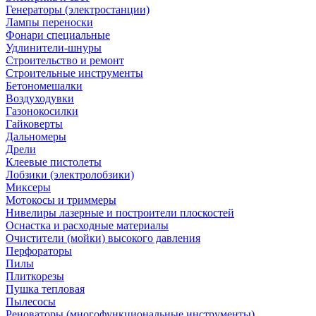
Генераторы (электростанции)
Лампы переноски
Фонари специальные
Удлинители-шнуры
Строительство и ремонт
Строительные инструменты
Бетономешалки
Воздуходувки
Газонокосилки
Гайковерты
Дальномеры
Дрели
Клеевые пистолеты
Лобзики (электролобзики)
Миксеры
Мотокосы и триммеры
Нивелиры лазерные и построители плоскостей
Оснастка и расходные материалы
Очистители (мойки) высокого давления
Перфораторы
Пилы
Плиткорезы
Пушка тепловая
Пылесосы
Реноваторы (многофункциональные инструменты)