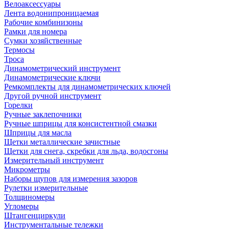
Велоаксессуары
Лента водонипроницаемая
Рабочие комбинизоны
Рамки для номера
Сумки хозяйственные
Термосы
Троса
Динамометрический инструмент
Динамометрические ключи
Ремкомплекты для динамометрических ключей
Другой ручной инструмент
Горелки
Ручные заклепочники
Ручные шприцы для консистентной смазки
Шприцы для масла
Щетки металлические зачистные
Щетки для снега, скребки для льда, водосгоны
Измерительный инструмент
Микрометры
Наборы щупов для измерения зазоров
Рулетки измерительные
Толщиномеры
Угломеры
Штангенциркули
Инструментальные тележки