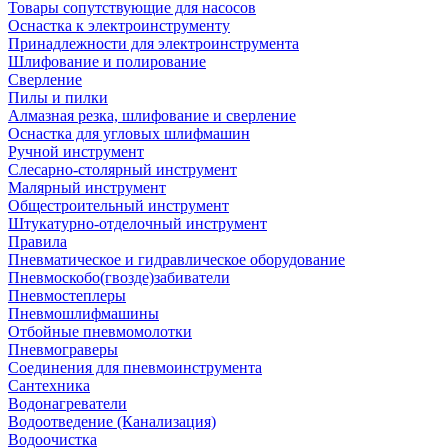
Товары сопутствующие для насосов
Оснастка к электроинструменту
Принадлежности для электроинструмента
Шлифование и полирование
Сверление
Пилы и пилки
Алмазная резка, шлифование и сверление
Оснастка для угловых шлифмашин
Ручной инструмент
Слесарно-столярный инструмент
Малярный инструмент
Общестроительный инструмент
Штукатурно-отделочный инструмент
Правила
Пневматическое и гидравлическое оборудование
Пневмоскобо(гвозде)забиватели
Пневмостеплеры
Пневмошлифмашины
Отбойные пневмомолотки
Пневмограверы
Соединения для пневмоинструмента
Сантехника
Водонагреватели
Водоотведение (Канализация)
Водоочистка