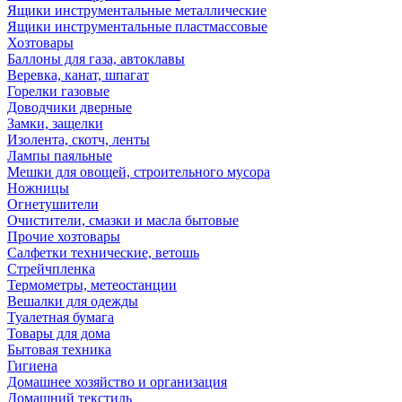
Ящики инструментальные металлические
Ящики инструментальные пластмассовые
Хозтовары
Баллоны для газа, автоклавы
Веревка, канат, шпагат
Горелки газовые
Доводчики дверные
Замки, защелки
Изолента, скотч, ленты
Лампы паяльные
Мешки для овощей, строительного мусора
Ножницы
Огнетушители
Очистители, смазки и масла бытовые
Прочие хозтовары
Салфетки технические, ветошь
Стрейчпленка
Термометры, метеостанции
Вешалки для одежды
Туалетная бумага
Товары для дома
Бытовая техника
Гигиена
Домашнее хозяйство и организация
Домашний текстиль