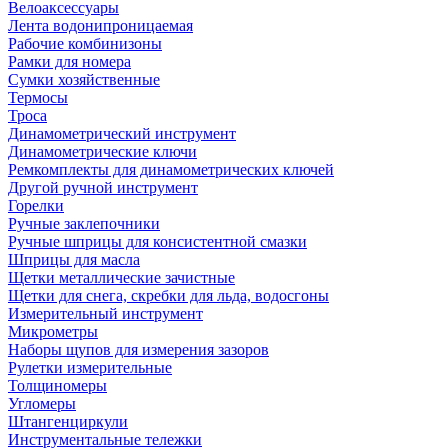
Велоаксессуары
Лента водонипроницаемая
Рабочие комбинизоны
Рамки для номера
Сумки хозяйственные
Термосы
Троса
Динамометрический инструмент
Динамометрические ключи
Ремкомплекты для динамометрических ключей
Другой ручной инструмент
Горелки
Ручные заклепочники
Ручные шприцы для консистентной смазки
Шприцы для масла
Щетки металлические зачистные
Щетки для снега, скребки для льда, водосгоны
Измерительный инструмент
Микрометры
Наборы щупов для измерения зазоров
Рулетки измерительные
Толщиномеры
Угломеры
Штангенциркули
Инструментальные тележки