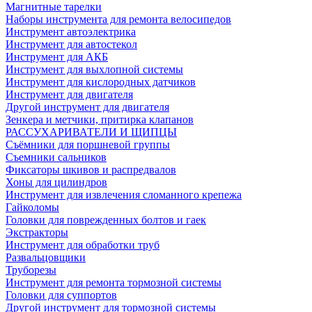
Магнитные тарелки
Наборы инструмента для ремонта велосипедов
Инструмент автоэлектрика
Инструмент для автостекол
Инструмент для АКБ
Инструмент для выхлопной системы
Инструмент для кислородных датчиков
Инструмент для двигателя
Другой инструмент для двигателя
Зенкера и метчики, притирка клапанов
РАССУХАРИВАТЕЛИ И ЩИПЦЫ
Съёмники для поршневой группы
Съемники сальников
Фиксаторы шкивов и распредвалов
Хоны для цилиндров
Инструмент для извлечения сломанного крепежа
Гайколомы
Головки для поврежденных болтов и гаек
Экстракторы
Инструмент для обработки труб
Развальцовщики
Труборезы
Инструмент для ремонта тормозной системы
Головки для суппортов
Другой инструмент для тормозной системы