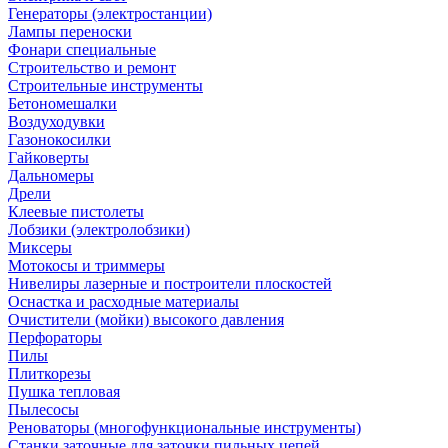
Генераторы (электростанции)
Лампы переноски
Фонари специальные
Строительство и ремонт
Строительные инструменты
Бетономешалки
Воздуходувки
Газонокосилки
Гайковерты
Дальномеры
Дрели
Клеевые пистолеты
Лобзики (электролобзики)
Миксеры
Мотокосы и триммеры
Нивелиры лазерные и построители плоскостей
Оснастка и расходные материалы
Очистители (мойки) высокого давления
Перфораторы
Пилы
Плиткорезы
Пушка тепловая
Пылесосы
Реноваторы (многофункциональные инструменты)
Станки заточные для заточки пильных цепей