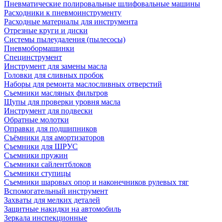
Пневматические полировальные шлифовальные машины
Расходники к пневмоинструменту
Расходные материалы для инструмента
Отрезные круги и диски
Системы пылеудаления (пылесосы)
Пневмобормашинки
Специнструмент
Инструмент для замены масла
Головки для сливных пробок
Наборы для ремонта маслосливных отверстий
Съемники масляных фильтров
Щупы для проверки уровня масла
Инструмент для подвески
Обратные молотки
Оправки для подшипников
Съёмники для амортизаторов
Съемники для ШРУС
Съемники пружин
Съемники сайлентблоков
Съемники ступицы
Съемники шаровых опор и наконечников рулевых тяг
Вспомогательный инструмент
Захваты для мелких деталей
Защитные накидки на автомобиль
Зеркала инспекционные