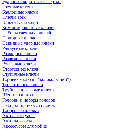
Ударно-поворотные отвертки
Гаечные ключи
Баллонные ключи
Ключи Torx
Ключи Е-стандарт
Комбинированные ключи
Наборы гаечных ключей
Накидные ключи
Накидные ударные ключи
Радиусные ключи
Разводные ключи
Разрезные ключи
Рожковые ключи
Стартерные ключи
Ступичные ключи
Торцевые ключи ("колокольчики")
Трещоточные ключи
Трубные и газовые ключи
Шестигранники
Головки и наборы головок
Наборы торцевых головок
Торцевые головки
Автоаксессуары
Автопылесосы
Аксессуары для мойки