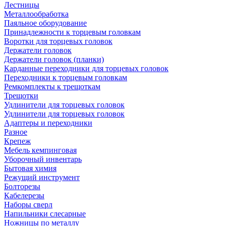
Лестницы
Металлообработка
Паяльное оборудование
Принадлежности к торцевым головкам
Воротки для торцевых головок
Держатели головок
Держатели головок (планки)
Карданные переходники для торцевых головок
Переходники к торцевым головкам
Ремкомплекты к трещоткам
Трещотки
Удлинители для торцевых головок
Удлинители для торцевых головок
Адаптеры и переходники
Разное
Крепеж
Мебель кемпинговая
Уборочный инвентарь
Бытовая химия
Режущий инструмент
Болторезы
Кабелерезы
Наборы сверл
Напильники слесарные
Ножницы по металлу