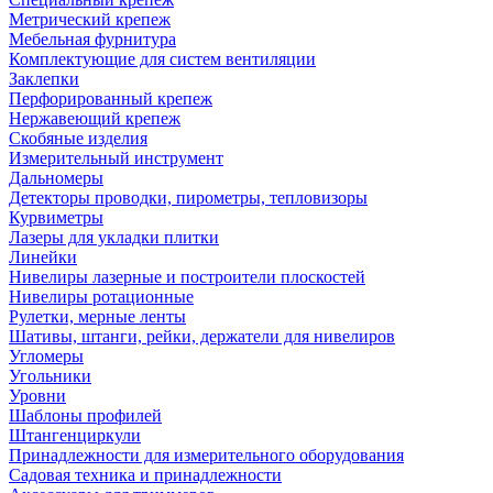
Метрический крепеж
Мебельная фурнитура
Комплектующие для систем вентиляции
Заклепки
Перфорированный крепеж
Нержавеющий крепеж
Скобяные изделия
Измерительный инструмент
Дальномеры
Детекторы проводки, пирометры, тепловизоры
Курвиметры
Лазеры для укладки плитки
Линейки
Нивелиры лазерные и построители плоскостей
Нивелиры ротационные
Рулетки, мерные ленты
Шативы, штанги, рейки, держатели для нивелиров
Угломеры
Угольники
Уровни
Шаблоны профилей
Штангенциркули
Принадлежности для измерительного оборудования
Садовая техника и принадлежности