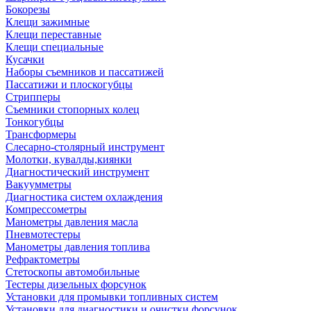
Бокорезы
Клещи зажимные
Клещи переставные
Клещи специальные
Кусачки
Наборы съемников и пассатижей
Пассатижи и плоскогубцы
Стрипперы
Съемники стопорных колец
Тонкогубцы
Трансформеры
Слесарно-столярный инструмент
Молотки, кувалды,киянки
Диагностический инструмент
Вакуумметры
Диагностика систем охлаждения
Компрессометры
Манометры давления масла
Пневмотестеры
Манометры давления топлива
Рефрактометры
Стетоскопы автомобильные
Тестеры дизельных форсунок
Установки для промывки топливных систем
Установки для диагностики и очистки форсунок