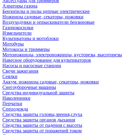
Аксессуары для триммеров
Аэраторы газона
Бензопилы и пилы цепные электрические
Ножницы садовые, секаторы, ножовки
Воздуходувки и опрыскиватели бензиновые
Газонокосилки
Измельчители
Культиваторы и мотоблоки
Мотобуры
Мотокосы и триммеры
Мотоножницы, электроножницы, кусторезы, высоторезы
Навесное оборудование для культиваторов
Насосы и насосные станции
Свечи зажигания
Сеялки
Аккум. ножницы садовые, секаторы, ножовки
Снегоуборочные машины
Средства индивидуальной защиты
Наколенники
Перчатки
Спецодежда
Средства защиты головы,зрения,слуха
Средства защиты органов дыхания
Средства защиты от падения с высоты
Средства защиты от поражений током