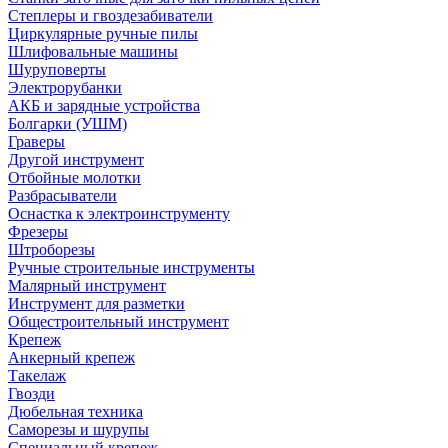
Степлеры и гвоздезабиватели
Циркулярные ручные пилы
Шлифовальные машины
Шуруповерты
Электрорубанки
АКБ и зарядные устройства
Болгарки (УШМ)
Граверы
Другой инструмент
Отбойные молотки
Разбрасыватели
Оснастка к электроинструменту
Фрезеры
Штроборезы
Ручные строительные инструменты
Малярный инструмент
Инструмент для разметки
Общестроительный инструмент
Крепеж
Анкерный крепеж
Такелаж
Гвозди
Дюбельная техника
Саморезы и шурупы
Специальный крепеж