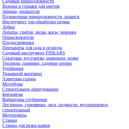
Садовые принадлежности
Вазоны и горшки для цветов
Заборы, держатели
Поливочные принадлежности, шланги
Инструмент для обработки почвы
Лейки
Лопаты, грабли, вилы, косы, черенки
Опрыскиватели
Плодосъемники
Препараты для сада и огорода
Садовый инструмент FISKARS
Секаторы, кусторезы, ножницы, ножи
Теплицы, парники, садовые опоры
Удобрения
Укрывной материал
Аэраторы газона
Мотобуры
Строительное оборудование
Бензорезы
Вибраторы глубинные
Лестницы, стремянки, леса, подмости, мусоропровод
строительный
Мотопомпы
Станки
Станки для резки камня