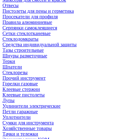
Отвесы
Пистолеты для пены и герметика
Просекатели для профиля
Правила алюминиевые
Серпянки самоклеящиеся
Сетки стеклотканевые
Стеклодомкраты
Средства индивидуальной защиты
Тазы строительные
Шнуры разметочные
Терки
Шпатели
Стеклорезы
Прочий инструмент
Горелки газовые
Клеевые стержни
Клеевые пистолеты
Лупы
Удлинители электрические
Петли гаражные
Уплотнители
Сумки для инструмента
Хозяйственные товары
Тачки и тележки