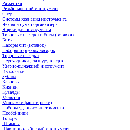
Развертки
Резьбонарезной инструмент
Сверла
Системы хранения инструмента
Чехлы и сумки органайзеры
Ящики для инструмента
Торцевые насадки и биты (вставки)
Биты
Наборы бит (вставок)
Наборы торцевых насадок
Торцевые насадки
Переходники для шуруповертов
Ударно-рычажный инструмент
Выколотки
Зубила
Кернеры
Киянки
Кувалды
Молотки
Монтажки (монтировки)
Наборы ударного инструмента
Пробойники
Топоры
Штампы
Шарнирно-губцевый инструмент