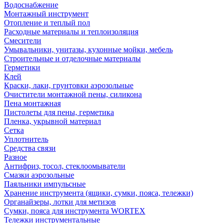
Водоснабжение
Монтажный инструмент
Отопление и теплый пол
Расходные материалы и теплоизоляция
Смесители
Умывальники, унитазы, кухонные мойки, мебель
Строительные и отделочные материалы
Герметики
Клей
Краски, лаки, грунтовки аэрозольные
Очистители монтажной пены, силикона
Пена монтажная
Пистолеты для пены, герметика
Пленка, укрывной материал
Сетка
Уплотнитель
Средства связи
Разное
Антифриз, тосол, стеклоомыватели
Смазки аэрозольные
Паяльники импульсные
Хранение инструмента (ящики, сумки, пояса, тележки)
Органайзеры, лотки для метизов
Сумки, пояса для инструмента WORTEX
Тележки инструментальные