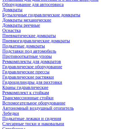
Оборудование для автосервиса
Домкраты
Бутылочные гидравлические домкраты
Домкраты механические
Домкраты реечные
Оснастка
Пневматические домкраты
Пневмогидравлические домкраты
Подкатные домкраты
Подставки под автомобиль
Противооткатные упоры
Ремкомплекты для домкратов
Гидравлическое оборудование
Гидравлические прессы
Гидравлические растяжки
Гидроцилиндры для рихтовки
Краны гидравлические
Ремкомплект к стойкам
Трансмиссионные стойки
Вспомогательное оборудование
Автономный воздушный отопитель
Лебедки
Подкатные лежаки и сидения
Слесарные тиски и наковальни
Струбцины