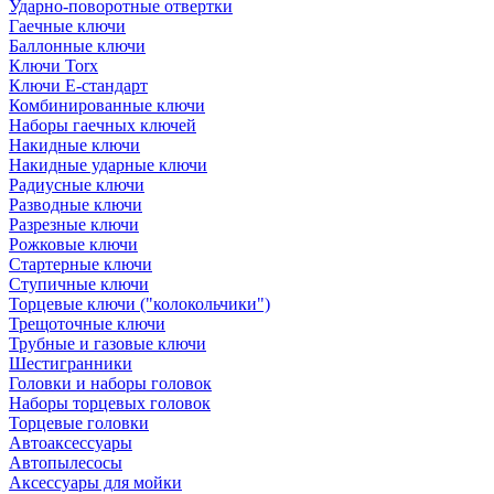
Ударно-поворотные отвертки
Гаечные ключи
Баллонные ключи
Ключи Torx
Ключи Е-стандарт
Комбинированные ключи
Наборы гаечных ключей
Накидные ключи
Накидные ударные ключи
Радиусные ключи
Разводные ключи
Разрезные ключи
Рожковые ключи
Стартерные ключи
Ступичные ключи
Торцевые ключи ("колокольчики")
Трещоточные ключи
Трубные и газовые ключи
Шестигранники
Головки и наборы головок
Наборы торцевых головок
Торцевые головки
Автоаксессуары
Автопылесосы
Аксессуары для мойки