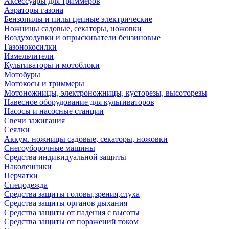
Аксессуары для триммеров
Аэраторы газона
Бензопилы и пилы цепные электрические
Ножницы садовые, секаторы, ножовки
Воздуходувки и опрыскиватели бензиновые
Газонокосилки
Измельчители
Культиваторы и мотоблоки
Мотобуры
Мотокосы и триммеры
Мотоножницы, электроножницы, кусторезы, высоторезы
Навесное оборудование для культиваторов
Насосы и насосные станции
Свечи зажигания
Сеялки
Аккум. ножницы садовые, секаторы, ножовки
Снегоуборочные машины
Средства индивидуальной защиты
Наколенники
Перчатки
Спецодежда
Средства защиты головы,зрения,слуха
Средства защиты органов дыхания
Средства защиты от падения с высоты
Средства защиты от поражений током