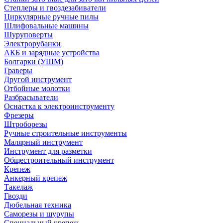
Степлеры и гвоздезабиватели
Циркулярные ручные пилы
Шлифовальные машины
Шуруповерты
Электрорубанки
АКБ и зарядные устройства
Болгарки (УШМ)
Граверы
Другой инструмент
Отбойные молотки
Разбрасыватели
Оснастка к электроинструменту
Фрезеры
Штроборезы
Ручные строительные инструменты
Малярный инструмент
Инструмент для разметки
Общестроительный инструмент
Крепеж
Анкерный крепеж
Такелаж
Гвозди
Дюбельная техника
Саморезы и шурупы
Специальный крепеж