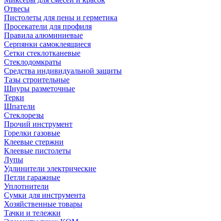
Отвесы
Пистолеты для пены и герметика
Просекатели для профиля
Правила алюминиевые
Серпянки самоклеящиеся
Сетки стеклотканевые
Стеклодомкраты
Средства индивидуальной защиты
Тазы строительные
Шнуры разметочные
Терки
Шпатели
Стеклорезы
Прочий инструмент
Горелки газовые
Клеевые стержни
Клеевые пистолеты
Лупы
Удлинители электрические
Петли гаражные
Уплотнители
Сумки для инструмента
Хозяйственные товары
Тачки и тележки