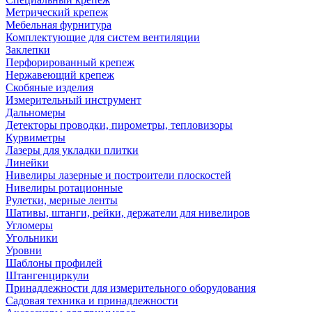
Метрический крепеж
Мебельная фурнитура
Комплектующие для систем вентиляции
Заклепки
Перфорированный крепеж
Нержавеющий крепеж
Скобяные изделия
Измерительный инструмент
Дальномеры
Детекторы проводки, пирометры, тепловизоры
Курвиметры
Лазеры для укладки плитки
Линейки
Нивелиры лазерные и построители плоскостей
Нивелиры ротационные
Рулетки, мерные ленты
Шативы, штанги, рейки, держатели для нивелиров
Угломеры
Угольники
Уровни
Шаблоны профилей
Штангенциркули
Принадлежности для измерительного оборудования
Садовая техника и принадлежности