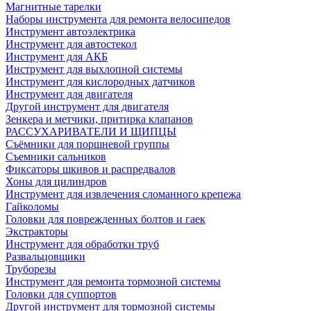
Магнитные тарелки
Наборы инструмента для ремонта велосипедов
Инструмент автоэлектрика
Инструмент для автостекол
Инструмент для АКБ
Инструмент для выхлопной системы
Инструмент для кислородных датчиков
Инструмент для двигателя
Другой инструмент для двигателя
Зенкера и метчики, притирка клапанов
РАССУХАРИВАТЕЛИ И ЩИПЦЫ
Съёмники для поршневой группы
Съемники сальников
Фиксаторы шкивов и распредвалов
Хоны для цилиндров
Инструмент для извлечения сломанного крепежа
Гайколомы
Головки для поврежденных болтов и гаек
Экстракторы
Инструмент для обработки труб
Развальцовщики
Труборезы
Инструмент для ремонта тормозной системы
Головки для суппортов
Другой инструмент для тормозной системы