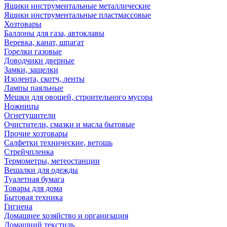
Ящики инструментальные металлические
Ящики инструментальные пластмассовые
Хозтовары
Баллоны для газа, автоклавы
Веревка, канат, шпагат
Горелки газовые
Доводчики дверные
Замки, защелки
Изолента, скотч, ленты
Лампы паяльные
Мешки для овощей, строительного мусора
Ножницы
Огнетушители
Очистители, смазки и масла бытовые
Прочие хозтовары
Салфетки технические, ветошь
Стрейчпленка
Термометры, метеостанции
Вешалки для одежды
Туалетная бумага
Товары для дома
Бытовая техника
Гигиена
Домашнее хозяйство и организация
Домашний текстиль