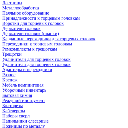
Лестницы
Металлообработка
Паяльное оборудование
Принадлежности к торцевым головкам
Воротки для торцевых головок
Держатели головок
Держатели головок (планки)
Карданные переходники для торцевых головок
Переходники к торцевым головкам
Ремкомплекты к трещоткам
Трещотки
Удлинители для торцевых головок
Удлинители для торцевых головок
Адаптеры и переходники
Разное
Крепеж
Мебель кемпинговая
Уборочный инвентарь
Бытовая химия
Режущий инструмент
Болторезы
Кабелерезы
Наборы сверл
Напильники слесарные
Ножницы по металлу