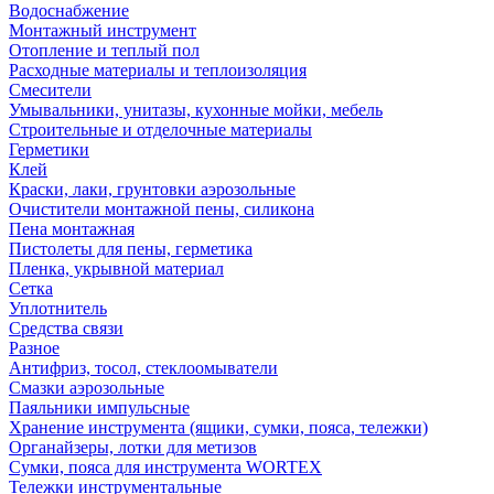
Водоснабжение
Монтажный инструмент
Отопление и теплый пол
Расходные материалы и теплоизоляция
Смесители
Умывальники, унитазы, кухонные мойки, мебель
Строительные и отделочные материалы
Герметики
Клей
Краски, лаки, грунтовки аэрозольные
Очистители монтажной пены, силикона
Пена монтажная
Пистолеты для пены, герметика
Пленка, укрывной материал
Сетка
Уплотнитель
Средства связи
Разное
Антифриз, тосол, стеклоомыватели
Смазки аэрозольные
Паяльники импульсные
Хранение инструмента (ящики, сумки, пояса, тележки)
Органайзеры, лотки для метизов
Сумки, пояса для инструмента WORTEX
Тележки инструментальные