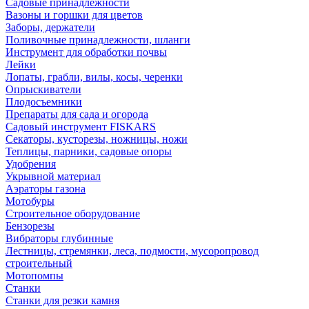
Садовые принадлежности
Вазоны и горшки для цветов
Заборы, держатели
Поливочные принадлежности, шланги
Инструмент для обработки почвы
Лейки
Лопаты, грабли, вилы, косы, черенки
Опрыскиватели
Плодосъемники
Препараты для сада и огорода
Садовый инструмент FISKARS
Секаторы, кусторезы, ножницы, ножи
Теплицы, парники, садовые опоры
Удобрения
Укрывной материал
Аэраторы газона
Мотобуры
Строительное оборудование
Бензорезы
Вибраторы глубинные
Лестницы, стремянки, леса, подмости, мусоропровод
строительный
Мотопомпы
Станки
Станки для резки камня