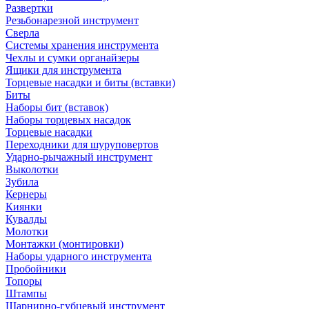
Развертки
Резьбонарезной инструмент
Сверла
Системы хранения инструмента
Чехлы и сумки органайзеры
Ящики для инструмента
Торцевые насадки и биты (вставки)
Биты
Наборы бит (вставок)
Наборы торцевых насадок
Торцевые насадки
Переходники для шуруповертов
Ударно-рычажный инструмент
Выколотки
Зубила
Кернеры
Киянки
Кувалды
Молотки
Монтажки (монтировки)
Наборы ударного инструмента
Пробойники
Топоры
Штампы
Шарнирно-губцевый инструмент