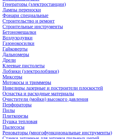
Генераторы (электростанции)
Лампы переноски
Фонари специальные
Строительство и ремонт
Строительные инструменты
Бетономешалки
Воздуходувки
Газонокосилки
Гайковерты
Дальномеры
Дрели
Клеевые пистолеты
Лобзики (электролобзики)
Миксеры
Мотокосы и триммеры
Нивелиры лазерные и построители плоскостей
Оснастка и расходные материалы
Очистители (мойки) высокого давления
Перфораторы
Пилы
Плиткорезы
Пушка тепловая
Пылесосы
Реноваторы (многофункциональные инструменты)
Станки заточные для заточки пильных цепей