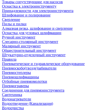
Товары сопутствующие для насосов
Оснастка к электроинструменту
Принадлежности для электроинструмента
Шлифование и полирование
Сверление
Пилы и пилки
Алмазная резка, шлифование и сверление
Оснастка для угловых шлифмашин
Ручной инструмент
Слесарно-столярный инструмент
Малярный инструмент
Общестроительный инструмент
Штукатурно-отделочный инструмент
Правила
Пневматическое и гидравлическое оборудование
Пневмоскобо(гвозде)забиватели
Пневмостеплеры
Пневмошлифмашины
Отбойные пневмомолотки
Пневмограверы
Соединения для пневмоинструмента
Сантехника
Водонагреватели
Водоотведение (Канализация)
Водоочистка