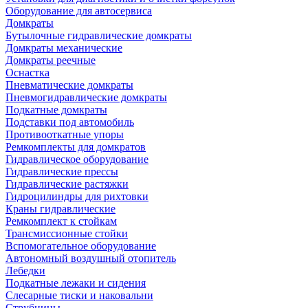
Оборудование для автосервиса
Домкраты
Бутылочные гидравлические домкраты
Домкраты механические
Домкраты реечные
Оснастка
Пневматические домкраты
Пневмогидравлические домкраты
Подкатные домкраты
Подставки под автомобиль
Противооткатные упоры
Ремкомплекты для домкратов
Гидравлическое оборудование
Гидравлические прессы
Гидравлические растяжки
Гидроцилиндры для рихтовки
Краны гидравлические
Ремкомплект к стойкам
Трансмиссионные стойки
Вспомогательное оборудование
Автономный воздушный отопитель
Лебедки
Подкатные лежаки и сидения
Слесарные тиски и наковальни
Струбцины