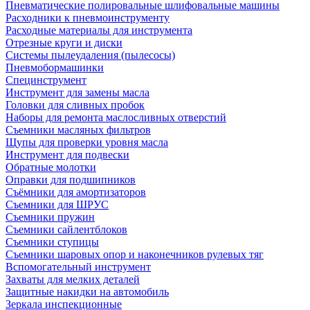
Пневматические полировальные шлифовальные машины
Расходники к пневмоинструменту
Расходные материалы для инструмента
Отрезные круги и диски
Системы пылеудаления (пылесосы)
Пневмобормашинки
Специнструмент
Инструмент для замены масла
Головки для сливных пробок
Наборы для ремонта маслосливных отверстий
Съемники масляных фильтров
Щупы для проверки уровня масла
Инструмент для подвески
Обратные молотки
Оправки для подшипников
Съёмники для амортизаторов
Съемники для ШРУС
Съемники пружин
Съемники сайлентблоков
Съемники ступицы
Съемники шаровых опор и наконечников рулевых тяг
Вспомогательный инструмент
Захваты для мелких деталей
Защитные накидки на автомобиль
Зеркала инспекционные