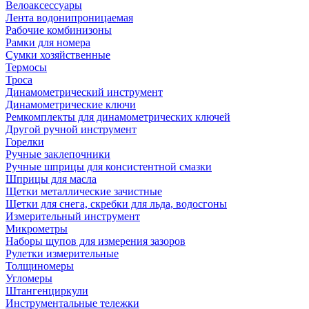
Велоаксессуары
Лента водонипроницаемая
Рабочие комбинизоны
Рамки для номера
Сумки хозяйственные
Термосы
Троса
Динамометрический инструмент
Динамометрические ключи
Ремкомплекты для динамометрических ключей
Другой ручной инструмент
Горелки
Ручные заклепочники
Ручные шприцы для консистентной смазки
Шприцы для масла
Щетки металлические зачистные
Щетки для снега, скребки для льда, водосгоны
Измерительный инструмент
Микрометры
Наборы щупов для измерения зазоров
Рулетки измерительные
Толщиномеры
Угломеры
Штангенциркули
Инструментальные тележки