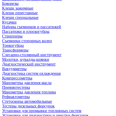
Бокорезы
Клещи зажимные
Клещи переставные
Клещи специальные
Кусачки
Наборы съемников и пассатижей
Пассатижи и плоскогубцы
Стрипперы
Съемники стопорных колец
Тонкогубцы
Трансформеры
Слесарно-столярный инструмент
Молотки, кувалды,киянки
Диагностический инструмент
Вакуумметры
Диагностика систем охлаждения
Компрессометры
Манометры давления масла
Пневмотестеры
Манометры давления топлива
Рефрактометры
Стетоскопы автомобильные
Тестеры дизельных форсунок
Установки для промывки топливных систем
Установки для диагностики и очистки форсунок