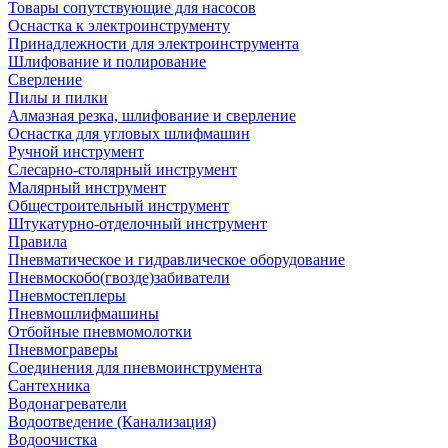
Товары сопутствующие для насосов
Оснастка к электроинструменту
Принадлежности для электроинструмента
Шлифование и полирование
Сверление
Пилы и пилки
Алмазная резка, шлифование и сверление
Оснастка для угловых шлифмашин
Ручной инструмент
Слесарно-столярный инструмент
Малярный инструмент
Общестроительный инструмент
Штукатурно-отделочный инструмент
Правила
Пневматическое и гидравлическое оборудование
Пневмоскобо(гвозде)забиватели
Пневмостеплеры
Пневмошлифмашины
Отбойные пневмомолотки
Пневмограверы
Соединения для пневмоинструмента
Сантехника
Водонагреватели
Водоотведение (Канализация)
Водоочистка