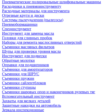
Пневматические полировальные шлифовальные машины
Расходники к пневмоинструменту
Расходные материалы для инструмента
Отрезные круги и диски
Системы пылеудаления (пылесосы)
Пневмобормашинки
Специнструмент
Инструмент для замены масла
Головки для сливных пробок
Наборы для ремонта маслосливных отверстий
Съемники масляных фильтров
Щупы для проверки уровня масла
Инструмент для подвески
Обратные молотки
Оправки для подшипников
Съёмники для амортизаторов
Съемники для ШРУС
Съемники пружин
Съемники сайлентблоков
Съемники ступицы
Съемники шаровых опор и наконечников рулевых тяг
Вспомогательный инструмент
Захваты для мелких деталей
Защитные накидки на автомобиль
Зеркала инспекционные