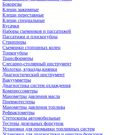
Бокорезы
Клещи зажимные
Клещи переставные
Клещи специальные
Кусачки
Наборы съемников и пассатижей
Пассатижи и плоскогубцы
Стрипперы
Съемники стопорных колец
Тонкогубцы
Трансформеры
Слесарно-столярный инструмент
Молотки, кувалды,киянки
Диагностический инструмент
Вакуумметры
Диагностика систем охлаждения
Компрессометры
Манометры давления масла
Пневмотестеры
Манометры давления топлива
Рефрактометры
Стетоскопы автомобильные
Тестеры дизельных форсунок
Установки для промывки топливных систем
Установки для диагностики и очистки форсунок