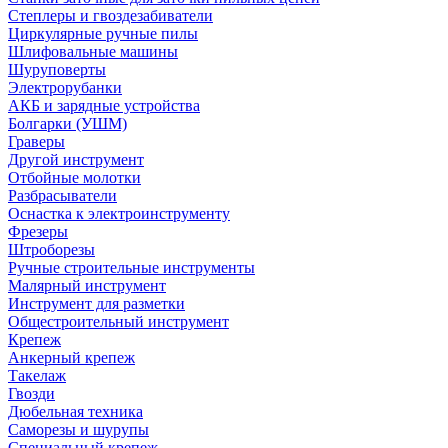
Степлеры и гвоздезабиватели
Циркулярные ручные пилы
Шлифовальные машины
Шуруповерты
Электрорубанки
АКБ и зарядные устройства
Болгарки (УШМ)
Граверы
Другой инструмент
Отбойные молотки
Разбрасыватели
Оснастка к электроинструменту
Фрезеры
Штроборезы
Ручные строительные инструменты
Малярный инструмент
Инструмент для разметки
Общестроительный инструмент
Крепеж
Анкерный крепеж
Такелаж
Гвозди
Дюбельная техника
Саморезы и шурупы
Специальный крепеж