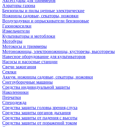
Аксессуары для триммеров
Аэраторы газона
Бензопилы и пилы цепные электрические
Ножницы садовые, секаторы, ножовки
Воздуходувки и опрыскиватели бензиновые
Газонокосилки
Измельчители
Культиваторы и мотоблоки
Мотобуры
Мотокосы и триммеры
Мотоножницы, электроножницы, кусторезы, высоторезы
Навесное оборудование для культиваторов
Насосы и насосные станции
Свечи зажигания
Сеялки
Аккум. ножницы садовые, секаторы, ножовки
Снегоуборочные машины
Средства индивидуальной защиты
Наколенники
Перчатки
Спецодежда
Средства защиты головы,зрения,слуха
Средства защиты органов дыхания
Средства защиты от падения с высоты
Средства защиты от поражений током