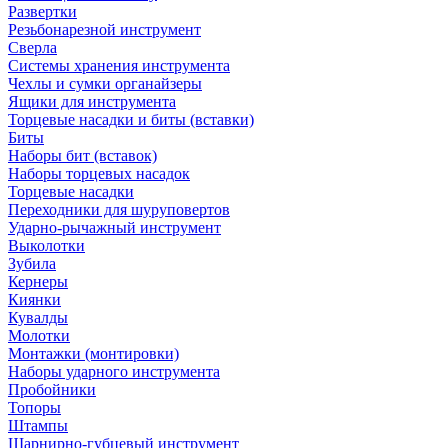
Развертки
Резьбонарезной инструмент
Сверла
Системы хранения инструмента
Чехлы и сумки органайзеры
Ящики для инструмента
Торцевые насадки и биты (вставки)
Биты
Наборы бит (вставок)
Наборы торцевых насадок
Торцевые насадки
Переходники для шуруповертов
Ударно-рычажный инструмент
Выколотки
Зубила
Кернеры
Киянки
Кувалды
Молотки
Монтажки (монтировки)
Наборы ударного инструмента
Пробойники
Топоры
Штампы
Шарнирно-губцевый инструмент