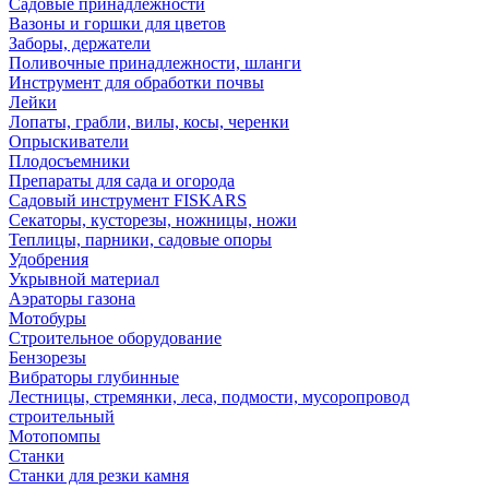
Садовые принадлежности
Вазоны и горшки для цветов
Заборы, держатели
Поливочные принадлежности, шланги
Инструмент для обработки почвы
Лейки
Лопаты, грабли, вилы, косы, черенки
Опрыскиватели
Плодосъемники
Препараты для сада и огорода
Садовый инструмент FISKARS
Секаторы, кусторезы, ножницы, ножи
Теплицы, парники, садовые опоры
Удобрения
Укрывной материал
Аэраторы газона
Мотобуры
Строительное оборудование
Бензорезы
Вибраторы глубинные
Лестницы, стремянки, леса, подмости, мусоропровод
строительный
Мотопомпы
Станки
Станки для резки камня