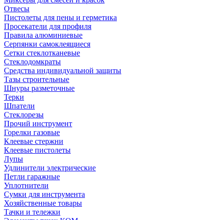
Отвесы
Пистолеты для пены и герметика
Просекатели для профиля
Правила алюминиевые
Серпянки самоклеящиеся
Сетки стеклотканевые
Стеклодомкраты
Средства индивидуальной защиты
Тазы строительные
Шнуры разметочные
Терки
Шпатели
Стеклорезы
Прочий инструмент
Горелки газовые
Клеевые стержни
Клеевые пистолеты
Лупы
Удлинители электрические
Петли гаражные
Уплотнители
Сумки для инструмента
Хозяйственные товары
Тачки и тележки