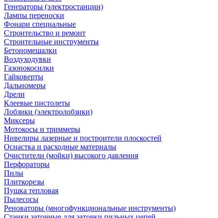
Генераторы (электростанции)
Лампы переноски
Фонари специальные
Строительство и ремонт
Строительные инструменты
Бетономешалки
Воздуходувки
Газонокосилки
Гайковерты
Дальномеры
Дрели
Клеевые пистолеты
Лобзики (электролобзики)
Миксеры
Мотокосы и триммеры
Нивелиры лазерные и построители плоскостей
Оснастка и расходные материалы
Очистители (мойки) высокого давления
Перфораторы
Пилы
Плиткорезы
Пушка тепловая
Пылесосы
Реноваторы (многофункциональные инструменты)
Станки заточные для заточки пильных цепей