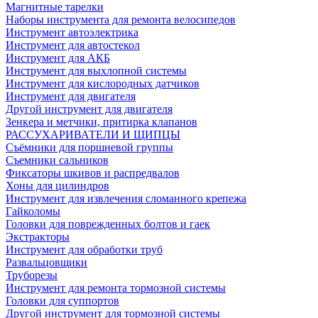
Магнитные тарелки
Наборы инструмента для ремонта велосипедов
Инструмент автоэлектрика
Инструмент для автостекол
Инструмент для АКБ
Инструмент для выхлопной системы
Инструмент для кислородных датчиков
Инструмент для двигателя
Другой инструмент для двигателя
Зенкера и метчики, притирка клапанов
РАССУХАРИВАТЕЛИ И ЩИПЦЫ
Съёмники для поршневой группы
Съемники сальников
Фиксаторы шкивов и распредвалов
Хоны для цилиндров
Инструмент для извлечения сломанного крепежа
Гайколомы
Головки для поврежденных болтов и гаек
Экстракторы
Инструмент для обработки труб
Развальцовщики
Труборезы
Инструмент для ремонта тормозной системы
Головки для суппортов
Другой инструмент для тормозной системы