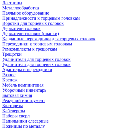
Лестницы
Металлообработка
Паяльное оборудование
Принадлежности к торцевым головкам
Воротки для торцевых головок
Держатели головок
Держатели головок (планки)
Карданные переходники для торцевых головок
Переходники к торцевым головкам
Ремкомплекты к трещоткам
Трещотки
Удлинители для торцевых головок
Удлинители для торцевых головок
Адаптеры и переходники
Разное
Крепеж
Мебель кемпинговая
Уборочный инвентарь
Бытовая химия
Режущий инструмент
Болторезы
Кабелерезы
Наборы сверл
Напильники слесарные
Ножницы по металлу