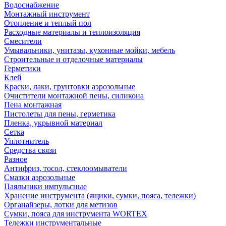
Водоснабжение
Монтажный инструмент
Отопление и теплый пол
Расходные материалы и теплоизоляция
Смесители
Умывальники, унитазы, кухонные мойки, мебель
Строительные и отделочные материалы
Герметики
Клей
Краски, лаки, грунтовки аэрозольные
Очистители монтажной пены, силикона
Пена монтажная
Пистолеты для пены, герметика
Пленка, укрывной материал
Сетка
Уплотнитель
Средства связи
Разное
Антифриз, тосол, стеклоомыватели
Смазки аэрозольные
Паяльники импульсные
Хранение инструмента (ящики, сумки, пояса, тележки)
Органайзеры, лотки для метизов
Сумки, пояса для инструмента WORTEX
Тележки инструментальные