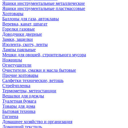
Ящики инструментальные металлические
Ящики инструментальные пластмассовые
Хозтовары
Баллоны для газа, автоклавы
Веревка, канат, шпагат
Горелки газовые
Доводчики дверные
Замки, защелки
Изолента, скотч, ленты
Лампы паяльные
Мешки для овощей, строительного мусора
Ножницы
Огнетушители
Очистители, смазки и масла бытовые
Прочие хозтовары
Салфетки технические, ветошь
Стрейчпленка
Термометры, метеостанции
Вешалки для одежды
Туалетная бумага
Товары для дома
Бытовая техника
Гигиена
Домашнее хозяйство и организация
Домашний текстиль