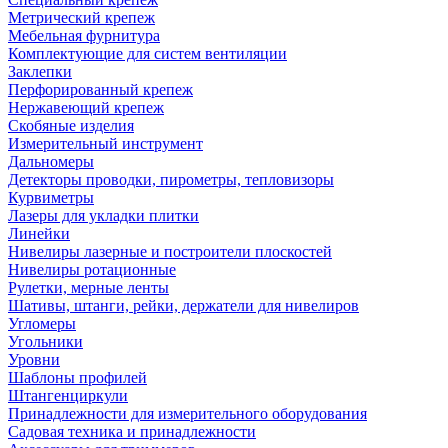
Метрический крепеж
Мебельная фурнитура
Комплектующие для систем вентиляции
Заклепки
Перфорированный крепеж
Нержавеющий крепеж
Скобяные изделия
Измерительный инструмент
Дальномеры
Детекторы проводки, пирометры, тепловизоры
Курвиметры
Лазеры для укладки плитки
Линейки
Нивелиры лазерные и построители плоскостей
Нивелиры ротационные
Рулетки, мерные ленты
Шативы, штанги, рейки, держатели для нивелиров
Угломеры
Угольники
Уровни
Шаблоны профилей
Штангенциркули
Принадлежности для измерительного оборудования
Садовая техника и принадлежности