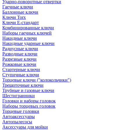
Ударно-поворотные отвертки
Гаечные ключи
Баллонные ключи
Ключи Torx
Ключи Е-стандарт
Комбинированные ключи
Наборы гаечных ключей
Накидные ключи
Накидные ударные ключи
Радиусные ключи
Разводные ключи
Разрезные ключи
Рожковые ключи
Стартерные ключи
Ступичные ключи
Торцевые ключи ("колокольчики")
Трещоточные ключи
Трубные и газовые ключи
Шестигранники
Головки и наборы головок
Наборы торцевых головок
Торцевые головки
Автоаксессуары
Автопылесосы
Аксессуары для мойки