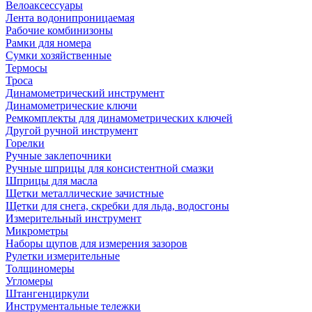
Велоаксессуары
Лента водонипроницаемая
Рабочие комбинизоны
Рамки для номера
Сумки хозяйственные
Термосы
Троса
Динамометрический инструмент
Динамометрические ключи
Ремкомплекты для динамометрических ключей
Другой ручной инструмент
Горелки
Ручные заклепочники
Ручные шприцы для консистентной смазки
Шприцы для масла
Щетки металлические зачистные
Щетки для снега, скребки для льда, водосгоны
Измерительный инструмент
Микрометры
Наборы щупов для измерения зазоров
Рулетки измерительные
Толщиномеры
Угломеры
Штангенциркули
Инструментальные тележки