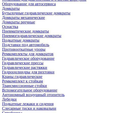
Оборудование для автосервиса
Домкраты
Бутылочные гидравлические домкраты
Домкраты механические
Домкраты реечные
Оснастка
Пневматические домкраты
Пневмогидравлические домкраты
Подкатные домкраты
Подставки под автомобиль
Противооткатные упоры
Ремкомплекты для домкратов
Гидравлическое оборудование
Гидравлические прессы
Гидравлические растяжки
Гидроцилиндры для рихтовки
Краны гидравлические
Ремкомплект к стойкам
Трансмиссионные стойки
Вспомогательное оборудование
Автономный воздушный отопитель
Лебедки
Подкатные лежаки и сидения
Слесарные тиски и наковальни
Струбцины