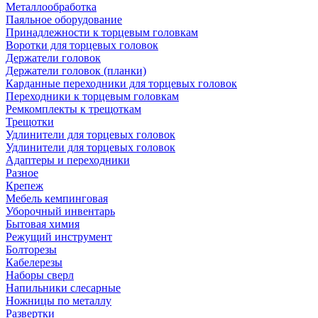
Металлообработка
Паяльное оборудование
Принадлежности к торцевым головкам
Воротки для торцевых головок
Держатели головок
Держатели головок (планки)
Карданные переходники для торцевых головок
Переходники к торцевым головкам
Ремкомплекты к трещоткам
Трещотки
Удлинители для торцевых головок
Удлинители для торцевых головок
Адаптеры и переходники
Разное
Крепеж
Мебель кемпинговая
Уборочный инвентарь
Бытовая химия
Режущий инструмент
Болторезы
Кабелерезы
Наборы сверл
Напильники слесарные
Ножницы по металлу
Развертки