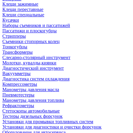
Клещи зажимные
Клещи переставные
Клещи специальные
Кусачки
Наборы съемников и пассатижей
Пассатижи и плоскогубцы
Стрипперы
Съемники стопорных колец
Тонкогубцы
Трансформеры
Слесарно-столярный инструмент
Молотки, кувалды,киянки
Диагностический инструмент
Вакуумметры
Диагностика систем охлаждения
Компрессометры
Манометры давления масла
Пневмотестеры
Манометры давления топлива
Рефрактометры
Стетоскопы автомобильные
Тестеры дизельных форсунок
Установки для промывки топливных систем
Установки для диагностики и очистки форсунок
Оборудование для автосервиса