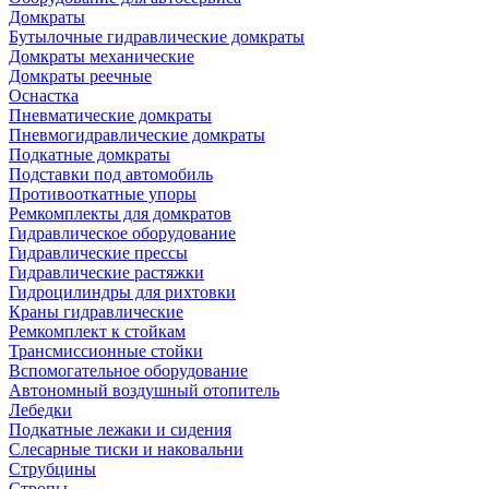
Домкраты
Бутылочные гидравлические домкраты
Домкраты механические
Домкраты реечные
Оснастка
Пневматические домкраты
Пневмогидравлические домкраты
Подкатные домкраты
Подставки под автомобиль
Противооткатные упоры
Ремкомплекты для домкратов
Гидравлическое оборудование
Гидравлические прессы
Гидравлические растяжки
Гидроцилиндры для рихтовки
Краны гидравлические
Ремкомплект к стойкам
Трансмиссионные стойки
Вспомогательное оборудование
Автономный воздушный отопитель
Лебедки
Подкатные лежаки и сидения
Слесарные тиски и наковальни
Струбцины
Стропы