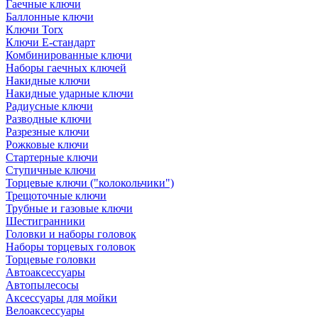
Гаечные ключи
Баллонные ключи
Ключи Torx
Ключи Е-стандарт
Комбинированные ключи
Наборы гаечных ключей
Накидные ключи
Накидные ударные ключи
Радиусные ключи
Разводные ключи
Разрезные ключи
Рожковые ключи
Стартерные ключи
Ступичные ключи
Торцевые ключи ("колокольчики")
Трещоточные ключи
Трубные и газовые ключи
Шестигранники
Головки и наборы головок
Наборы торцевых головок
Торцевые головки
Автоаксессуары
Автопылесосы
Аксессуары для мойки
Велоаксессуары