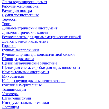
Лента водонипроницаемая
Рабочие комбинизоны
Рамки для номера
Сумки хозяйственные
Термосы
Троса
Динамометрический инструмент
Динамометрические ключи
Ремкомплекты для динамометрических ключей
Другой ручной инструмент
Горелки
Ручные заклепочники
Ручные шприцы для консистентной смазки
Шприцы для масла
Щетки металлические зачистные
Щетки для снега, скребки для льда, водосгоны
Измерительный инструмент
Микрометры
Наборы щупов для измерения зазоров
Рулетки измерительные
Толщиномеры
Угломеры
Штангенциркули
Инструментальные тележки
Лестницы