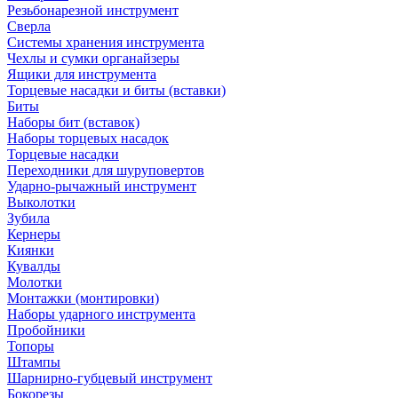
Резьбонарезной инструмент
Сверла
Системы хранения инструмента
Чехлы и сумки органайзеры
Ящики для инструмента
Торцевые насадки и биты (вставки)
Биты
Наборы бит (вставок)
Наборы торцевых насадок
Торцевые насадки
Переходники для шуруповертов
Ударно-рычажный инструмент
Выколотки
Зубила
Кернеры
Киянки
Кувалды
Молотки
Монтажки (монтировки)
Наборы ударного инструмента
Пробойники
Топоры
Штампы
Шарнирно-губцевый инструмент
Бокорезы