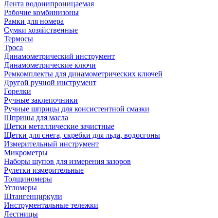
Лента водонипроницаемая
Рабочие комбинизоны
Рамки для номера
Сумки хозяйственные
Термосы
Троса
Динамометрический инструмент
Динамометрические ключи
Ремкомплекты для динамометрических ключей
Другой ручной инструмент
Горелки
Ручные заклепочники
Ручные шприцы для консистентной смазки
Шприцы для масла
Щетки металлические зачистные
Щетки для снега, скребки для льда, водосгоны
Измерительный инструмент
Микрометры
Наборы щупов для измерения зазоров
Рулетки измерительные
Толщиномеры
Угломеры
Штангенциркули
Инструментальные тележки
Лестницы