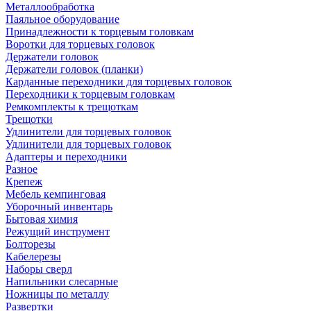
Металлообработка
Паяльное оборудование
Принадлежности к торцевым головкам
Воротки для торцевых головок
Держатели головок
Держатели головок (планки)
Карданные переходники для торцевых головок
Переходники к торцевым головкам
Ремкомплекты к трещоткам
Трещотки
Удлинители для торцевых головок
Удлинители для торцевых головок
Адаптеры и переходники
Разное
Крепеж
Мебель кемпинговая
Уборочный инвентарь
Бытовая химия
Режущий инструмент
Болторезы
Кабелерезы
Наборы сверл
Напильники слесарные
Ножницы по металлу
Развертки