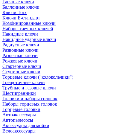
Гаечные ключи
Баллонные ключи
Ключи Torx
Ключи Е-стандарт
Комбинированные ключи
Наборы гаечных ключей
Накидные ключи
Накидные ударные ключи
Радиусные ключи
Разводные ключи
Разрезные ключи
Рожковые ключи
Стартерные ключи
Ступичные ключи
Торцевые ключи ("колокольчики")
Трещоточные ключи
Трубные и газовые ключи
Шестигранники
Головки и наборы головок
Наборы торцевых головок
Торцевые головки
Автоаксессуары
Автопылесосы
Аксессуары для мойки
Велоаксессуары