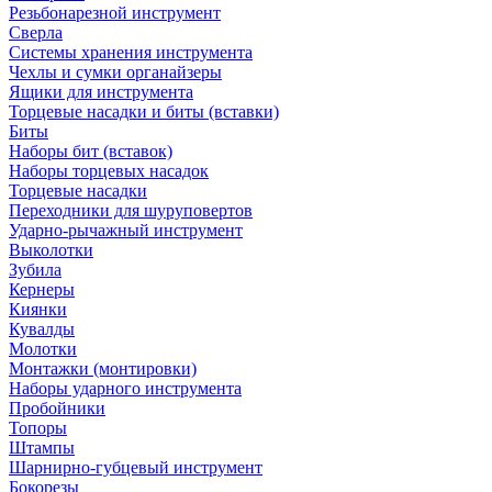
Резьбонарезной инструмент
Сверла
Системы хранения инструмента
Чехлы и сумки органайзеры
Ящики для инструмента
Торцевые насадки и биты (вставки)
Биты
Наборы бит (вставок)
Наборы торцевых насадок
Торцевые насадки
Переходники для шуруповертов
Ударно-рычажный инструмент
Выколотки
Зубила
Кернеры
Киянки
Кувалды
Молотки
Монтажки (монтировки)
Наборы ударного инструмента
Пробойники
Топоры
Штампы
Шарнирно-губцевый инструмент
Бокорезы