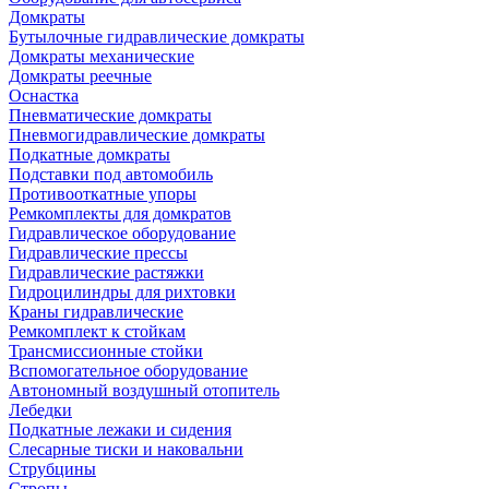
Домкраты
Бутылочные гидравлические домкраты
Домкраты механические
Домкраты реечные
Оснастка
Пневматические домкраты
Пневмогидравлические домкраты
Подкатные домкраты
Подставки под автомобиль
Противооткатные упоры
Ремкомплекты для домкратов
Гидравлическое оборудование
Гидравлические прессы
Гидравлические растяжки
Гидроцилиндры для рихтовки
Краны гидравлические
Ремкомплект к стойкам
Трансмиссионные стойки
Вспомогательное оборудование
Автономный воздушный отопитель
Лебедки
Подкатные лежаки и сидения
Слесарные тиски и наковальни
Струбцины
Стропы