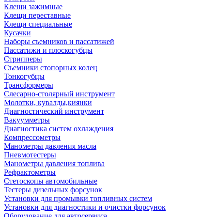
Клещи зажимные
Клещи переставные
Клещи специальные
Кусачки
Наборы съемников и пассатижей
Пассатижи и плоскогубцы
Стрипперы
Съемники стопорных колец
Тонкогубцы
Трансформеры
Слесарно-столярный инструмент
Молотки, кувалды,киянки
Диагностический инструмент
Вакуумметры
Диагностика систем охлаждения
Компрессометры
Манометры давления масла
Пневмотестеры
Манометры давления топлива
Рефрактометры
Стетоскопы автомобильные
Тестеры дизельных форсунок
Установки для промывки топливных систем
Установки для диагностики и очистки форсунок
Оборудование для автосервиса