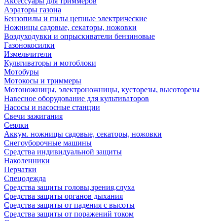
Аксессуары для триммеров
Аэраторы газона
Бензопилы и пилы цепные электрические
Ножницы садовые, секаторы, ножовки
Воздуходувки и опрыскиватели бензиновые
Газонокосилки
Измельчители
Культиваторы и мотоблоки
Мотобуры
Мотокосы и триммеры
Мотоножницы, электроножницы, кусторезы, высоторезы
Навесное оборудование для культиваторов
Насосы и насосные станции
Свечи зажигания
Сеялки
Аккум. ножницы садовые, секаторы, ножовки
Снегоуборочные машины
Средства индивидуальной защиты
Наколенники
Перчатки
Спецодежда
Средства защиты головы,зрения,слуха
Средства защиты органов дыхания
Средства защиты от падения с высоты
Средства защиты от поражений током