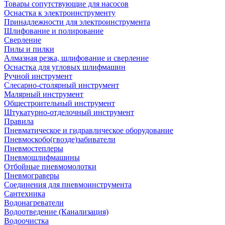
Товары сопутствующие для насосов
Оснастка к электроинструменту
Принадлежности для электроинструмента
Шлифование и полирование
Сверление
Пилы и пилки
Алмазная резка, шлифование и сверление
Оснастка для угловых шлифмашин
Ручной инструмент
Слесарно-столярный инструмент
Малярный инструмент
Общестроительный инструмент
Штукатурно-отделочный инструмент
Правила
Пневматическое и гидравлическое оборудование
Пневмоскобо(гвозде)забиватели
Пневмостеплеры
Пневмошлифмашины
Отбойные пневмомолотки
Пневмограверы
Соединения для пневмоинструмента
Сантехника
Водонагреватели
Водоотведение (Канализация)
Водоочистка