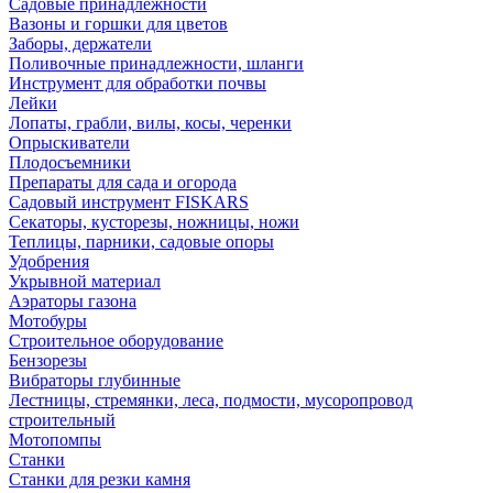
Садовые принадлежности
Вазоны и горшки для цветов
Заборы, держатели
Поливочные принадлежности, шланги
Инструмент для обработки почвы
Лейки
Лопаты, грабли, вилы, косы, черенки
Опрыскиватели
Плодосъемники
Препараты для сада и огорода
Садовый инструмент FISKARS
Секаторы, кусторезы, ножницы, ножи
Теплицы, парники, садовые опоры
Удобрения
Укрывной материал
Аэраторы газона
Мотобуры
Строительное оборудование
Бензорезы
Вибраторы глубинные
Лестницы, стремянки, леса, подмости, мусоропровод
строительный
Мотопомпы
Станки
Станки для резки камня