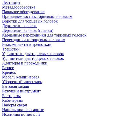
Лестницы
Металлообработка
Паяльное оборудование
Принадлежности к торцевым головкам
Воротки для торцевых головок
Держатели головок
Держатели головок (планки)
Карданные переходники для торцевых головок
Переходники к торцевым головкам
Ремкомплекты к трещоткам
Трещотки
Удлинители для торцевых головок
Удлинители для торцевых головок
Адаптеры и переходники
Разное
Крепеж
Мебель кемпинговая
Уборочный инвентарь
Бытовая химия
Режущий инструмент
Болторезы
Кабелерезы
Наборы сверл
Напильники слесарные
Ножницы по металлу