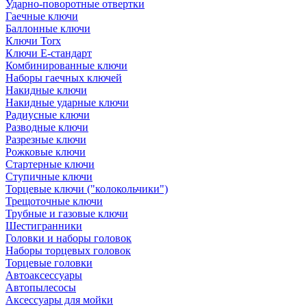
Ударно-поворотные отвертки
Гаечные ключи
Баллонные ключи
Ключи Torx
Ключи Е-стандарт
Комбинированные ключи
Наборы гаечных ключей
Накидные ключи
Накидные ударные ключи
Радиусные ключи
Разводные ключи
Разрезные ключи
Рожковые ключи
Стартерные ключи
Ступичные ключи
Торцевые ключи ("колокольчики")
Трещоточные ключи
Трубные и газовые ключи
Шестигранники
Головки и наборы головок
Наборы торцевых головок
Торцевые головки
Автоаксессуары
Автопылесосы
Аксессуары для мойки