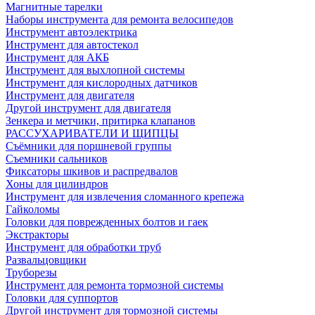
Магнитные тарелки
Наборы инструмента для ремонта велосипедов
Инструмент автоэлектрика
Инструмент для автостекол
Инструмент для АКБ
Инструмент для выхлопной системы
Инструмент для кислородных датчиков
Инструмент для двигателя
Другой инструмент для двигателя
Зенкера и метчики, притирка клапанов
РАССУХАРИВАТЕЛИ И ЩИПЦЫ
Съёмники для поршневой группы
Съемники сальников
Фиксаторы шкивов и распредвалов
Хоны для цилиндров
Инструмент для извлечения сломанного крепежа
Гайколомы
Головки для поврежденных болтов и гаек
Экстракторы
Инструмент для обработки труб
Развальцовщики
Труборезы
Инструмент для ремонта тормозной системы
Головки для суппортов
Другой инструмент для тормозной системы