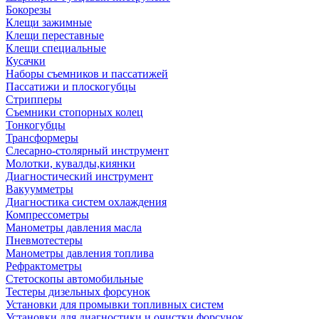
Бокорезы
Клещи зажимные
Клещи переставные
Клещи специальные
Кусачки
Наборы съемников и пассатижей
Пассатижи и плоскогубцы
Стрипперы
Съемники стопорных колец
Тонкогубцы
Трансформеры
Слесарно-столярный инструмент
Молотки, кувалды,киянки
Диагностический инструмент
Вакуумметры
Диагностика систем охлаждения
Компрессометры
Манометры давления масла
Пневмотестеры
Манометры давления топлива
Рефрактометры
Стетоскопы автомобильные
Тестеры дизельных форсунок
Установки для промывки топливных систем
Установки для диагностики и очистки форсунок