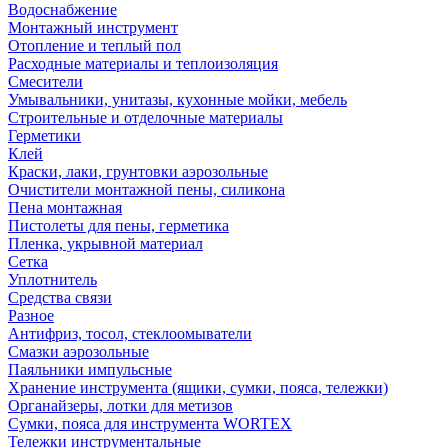
Водоснабжение
Монтажный инструмент
Отопление и теплый пол
Расходные материалы и теплоизоляция
Смесители
Умывальники, унитазы, кухонные мойки, мебель
Строительные и отделочные материалы
Герметики
Клей
Краски, лаки, грунтовки аэрозольные
Очистители монтажной пены, силикона
Пена монтажная
Пистолеты для пены, герметика
Пленка, укрывной материал
Сетка
Уплотнитель
Средства связи
Разное
Антифриз, тосол, стеклоомыватели
Смазки аэрозольные
Паяльники импульсные
Хранение инструмента (ящики, сумки, пояса, тележки)
Органайзеры, лотки для метизов
Сумки, пояса для инструмента WORTEX
Тележки инструментальные