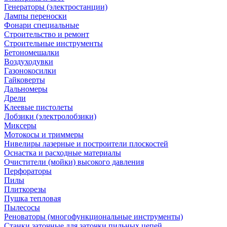
Генераторы (электростанции)
Лампы переноски
Фонари специальные
Строительство и ремонт
Строительные инструменты
Бетономешалки
Воздуходувки
Газонокосилки
Гайковерты
Дальномеры
Дрели
Клеевые пистолеты
Лобзики (электролобзики)
Миксеры
Мотокосы и триммеры
Нивелиры лазерные и построители плоскостей
Оснастка и расходные материалы
Очистители (мойки) высокого давления
Перфораторы
Пилы
Плиткорезы
Пушка тепловая
Пылесосы
Реноваторы (многофункциональные инструменты)
Станки заточные для заточки пильных цепей