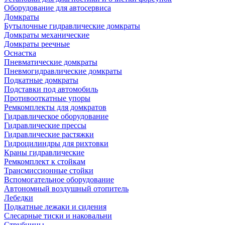
Оборудование для автосервиса
Домкраты
Бутылочные гидравлические домкраты
Домкраты механические
Домкраты реечные
Оснастка
Пневматические домкраты
Пневмогидравлические домкраты
Подкатные домкраты
Подставки под автомобиль
Противооткатные упоры
Ремкомплекты для домкратов
Гидравлическое оборудование
Гидравлические прессы
Гидравлические растяжки
Гидроцилиндры для рихтовки
Краны гидравлические
Ремкомплект к стойкам
Трансмиссионные стойки
Вспомогательное оборудование
Автономный воздушный отопитель
Лебедки
Подкатные лежаки и сидения
Слесарные тиски и наковальни
Струбцины