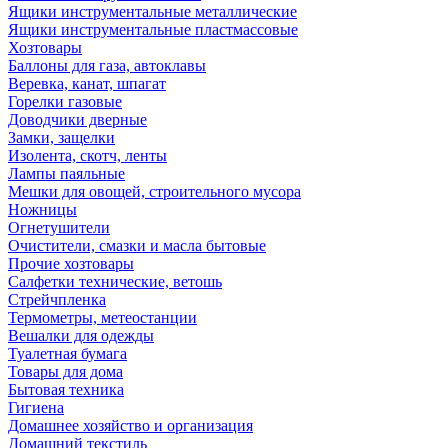
Ящики инструментальные металлические
Ящики инструментальные пластмассовые
Хозтовары
Баллоны для газа, автоклавы
Веревка, канат, шпагат
Горелки газовые
Доводчики дверные
Замки, защелки
Изолента, скотч, ленты
Лампы паяльные
Мешки для овощей, строительного мусора
Ножницы
Огнетушители
Очистители, смазки и масла бытовые
Прочие хозтовары
Салфетки технические, ветошь
Стрейчпленка
Термометры, метеостанции
Вешалки для одежды
Туалетная бумага
Товары для дома
Бытовая техника
Гигиена
Домашнее хозяйство и организация
Домашний текстиль