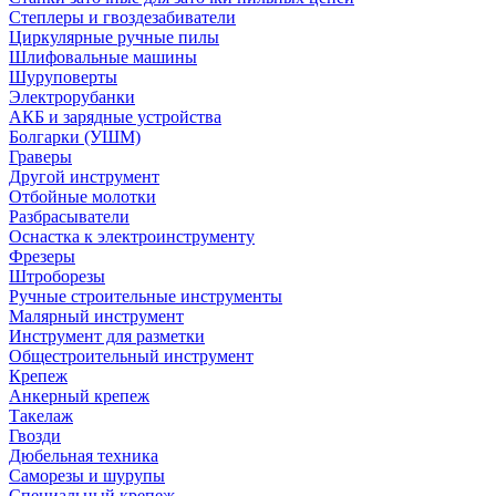
Степлеры и гвоздезабиватели
Циркулярные ручные пилы
Шлифовальные машины
Шуруповерты
Электрорубанки
АКБ и зарядные устройства
Болгарки (УШМ)
Граверы
Другой инструмент
Отбойные молотки
Разбрасыватели
Оснастка к электроинструменту
Фрезеры
Штроборезы
Ручные строительные инструменты
Малярный инструмент
Инструмент для разметки
Общестроительный инструмент
Крепеж
Анкерный крепеж
Такелаж
Гвозди
Дюбельная техника
Саморезы и шурупы
Специальный крепеж