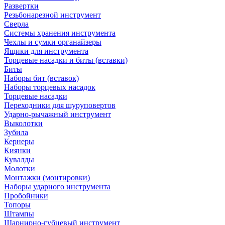
Развертки
Резьбонарезной инструмент
Сверла
Системы хранения инструмента
Чехлы и сумки органайзеры
Ящики для инструмента
Торцевые насадки и биты (вставки)
Биты
Наборы бит (вставок)
Наборы торцевых насадок
Торцевые насадки
Переходники для шуруповертов
Ударно-рычажный инструмент
Выколотки
Зубила
Кернеры
Киянки
Кувалды
Молотки
Монтажки (монтировки)
Наборы ударного инструмента
Пробойники
Топоры
Штампы
Шарнирно-губцевый инструмент