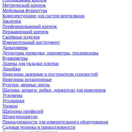
Метрический крепеж
Мебельная фурнитура
Комплектующие для систем вентиляции
Заклепки
Перфорированный крепеж
Нержавеющий крепеж
Скобяные изделия
Измерительный инструмент
Дальномеры
Детекторы проводки, пирометры, тепловизоры
Курвиметры
Лазеры для укладки плитки
Линейки
Нивелиры лазерные и построители плоскостей
Нивелиры ротационные
Рулетки, мерные ленты
Шативы, штанги, рейки, держатели для нивелиров
Угломеры
Угольники
Уровни
Шаблоны профилей
Штангенциркули
Принадлежности для измерительного оборудования
Садовая техника и принадлежности