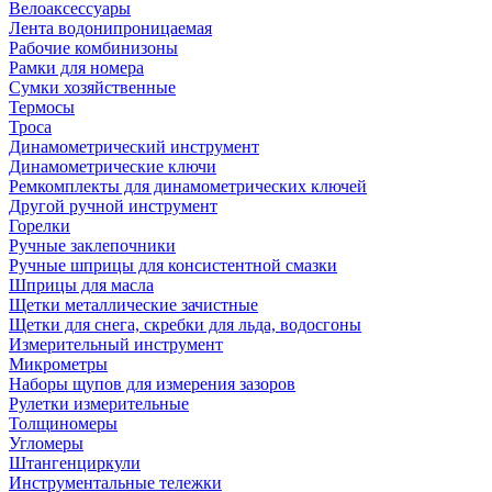
Велоаксессуары
Лента водонипроницаемая
Рабочие комбинизоны
Рамки для номера
Сумки хозяйственные
Термосы
Троса
Динамометрический инструмент
Динамометрические ключи
Ремкомплекты для динамометрических ключей
Другой ручной инструмент
Горелки
Ручные заклепочники
Ручные шприцы для консистентной смазки
Шприцы для масла
Щетки металлические зачистные
Щетки для снега, скребки для льда, водосгоны
Измерительный инструмент
Микрометры
Наборы щупов для измерения зазоров
Рулетки измерительные
Толщиномеры
Угломеры
Штангенциркули
Инструментальные тележки