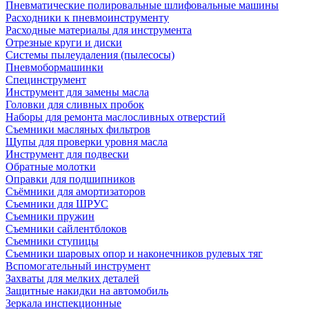
Пневматические полировальные шлифовальные машины
Расходники к пневмоинструменту
Расходные материалы для инструмента
Отрезные круги и диски
Системы пылеудаления (пылесосы)
Пневмобормашинки
Специнструмент
Инструмент для замены масла
Головки для сливных пробок
Наборы для ремонта маслосливных отверстий
Съемники масляных фильтров
Щупы для проверки уровня масла
Инструмент для подвески
Обратные молотки
Оправки для подшипников
Съёмники для амортизаторов
Съемники для ШРУС
Съемники пружин
Съемники сайлентблоков
Съемники ступицы
Съемники шаровых опор и наконечников рулевых тяг
Вспомогательный инструмент
Захваты для мелких деталей
Защитные накидки на автомобиль
Зеркала инспекционные