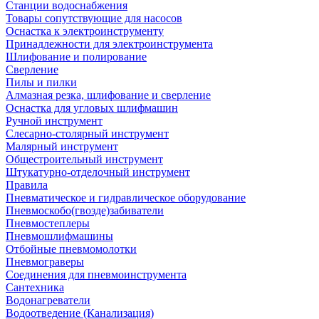
Станции водоснабжения
Товары сопутствующие для насосов
Оснастка к электроинструменту
Принадлежности для электроинструмента
Шлифование и полирование
Сверление
Пилы и пилки
Алмазная резка, шлифование и сверление
Оснастка для угловых шлифмашин
Ручной инструмент
Слесарно-столярный инструмент
Малярный инструмент
Общестроительный инструмент
Штукатурно-отделочный инструмент
Правила
Пневматическое и гидравлическое оборудование
Пневмоскобо(гвозде)забиватели
Пневмостеплеры
Пневмошлифмашины
Отбойные пневмомолотки
Пневмограверы
Соединения для пневмоинструмента
Сантехника
Водонагреватели
Водоотведение (Канализация)