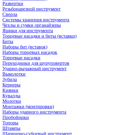
Развертки
Резьбонарезной инструмент
Сверла
Системы хранения инструмента
Чехлы и сумки органайзеры
Ящики для инструмента
Торцевые насадки и биты (вставки)
Биты
Наборы бит (вставок)
Наборы торцевых насадок
Торцевые насадки
Переходники для шуруповертов
Ударно-рычажный инструмент
Выколотки
Зубила
Кернеры
Киянки
Кувалды
Молотки
Монтажки (монтировки)
Наборы ударного инструмента
Пробойники
Топоры
Штампы
Шарнирно-губцевый инструмент