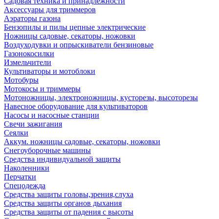
Садовая техника и принадлежности
Аксессуары для триммеров
Аэраторы газона
Бензопилы и пилы цепные электрические
Ножницы садовые, секаторы, ножовки
Воздуходувки и опрыскиватели бензиновые
Газонокосилки
Измельчители
Культиваторы и мотоблоки
Мотобуры
Мотокосы и триммеры
Мотоножницы, электроножницы, кусторезы, высоторезы
Навесное оборудование для культиваторов
Насосы и насосные станции
Свечи зажигания
Сеялки
Аккум. ножницы садовые, секаторы, ножовки
Снегоуборочные машины
Средства индивидуальной защиты
Наколенники
Перчатки
Спецодежда
Средства защиты головы,зрения,слуха
Средства защиты органов дыхания
Средства защиты от падения с высоты