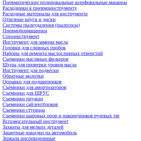
Пневматические полировальные шлифовальные машины
Расходники к пневмоинструменту
Расходные материалы для инструмента
Отрезные круги и диски
Системы пылеудаления (пылесосы)
Пневмобормашинки
Специнструмент
Инструмент для замены масла
Головки для сливных пробок
Наборы для ремонта маслосливных отверстий
Съемники масляных фильтров
Щупы для проверки уровня масла
Инструмент для подвески
Обратные молотки
Оправки для подшипников
Съёмники для амортизаторов
Съемники для ШРУС
Съемники пружин
Съемники сайлентблоков
Съемники ступицы
Съемники шаровых опор и наконечников рулевых тяг
Вспомогательный инструмент
Захваты для мелких деталей
Защитные накидки на автомобиль
Зеркала инспекционные