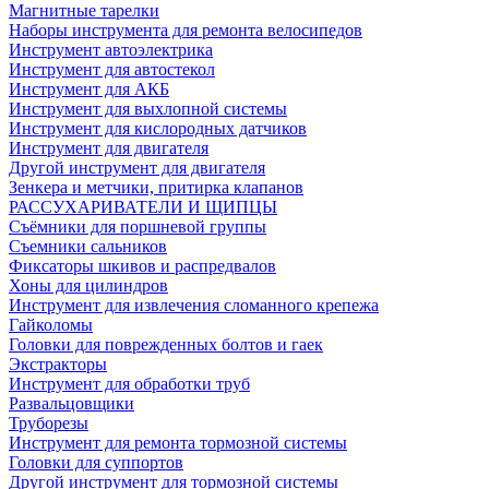
Магнитные тарелки
Наборы инструмента для ремонта велосипедов
Инструмент автоэлектрика
Инструмент для автостекол
Инструмент для АКБ
Инструмент для выхлопной системы
Инструмент для кислородных датчиков
Инструмент для двигателя
Другой инструмент для двигателя
Зенкера и метчики, притирка клапанов
РАССУХАРИВАТЕЛИ И ЩИПЦЫ
Съёмники для поршневой группы
Съемники сальников
Фиксаторы шкивов и распредвалов
Хоны для цилиндров
Инструмент для извлечения сломанного крепежа
Гайколомы
Головки для поврежденных болтов и гаек
Экстракторы
Инструмент для обработки труб
Развальцовщики
Труборезы
Инструмент для ремонта тормозной системы
Головки для суппортов
Другой инструмент для тормозной системы