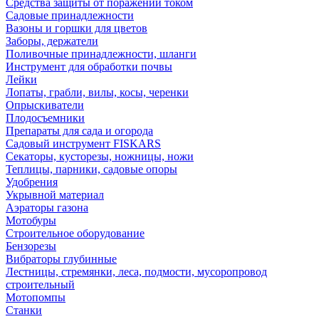
Средства защиты от поражений током
Садовые принадлежности
Вазоны и горшки для цветов
Заборы, держатели
Поливочные принадлежности, шланги
Инструмент для обработки почвы
Лейки
Лопаты, грабли, вилы, косы, черенки
Опрыскиватели
Плодосъемники
Препараты для сада и огорода
Садовый инструмент FISKARS
Секаторы, кусторезы, ножницы, ножи
Теплицы, парники, садовые опоры
Удобрения
Укрывной материал
Аэраторы газона
Мотобуры
Строительное оборудование
Бензорезы
Вибраторы глубинные
Лестницы, стремянки, леса, подмости, мусоропровод
строительный
Мотопомпы
Станки