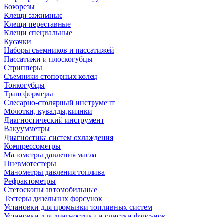
Бокорезы
Клещи зажимные
Клещи переставные
Клещи специальные
Кусачки
Наборы съемников и пассатижей
Пассатижи и плоскогубцы
Стрипперы
Съемники стопорных колец
Тонкогубцы
Трансформеры
Слесарно-столярный инструмент
Молотки, кувалды,киянки
Диагностический инструмент
Вакуумметры
Диагностика систем охлаждения
Компрессометры
Манометры давления масла
Пневмотестеры
Манометры давления топлива
Рефрактометры
Стетоскопы автомобильные
Тестеры дизельных форсунок
Установки для промывки топливных систем
Установки для диагностики и очистки форсунок