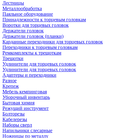
Лестницы
Металлообработка
Паяльное оборудование
Принадлежности к торцевым головкам
Воротки для торцевых головок
Держатели головок
Держатели головок (планки)
Карданные переходники для торцевых головок
Переходники к торцевым головкам
Ремкомплекты к трещоткам
Трещотки
Удлинители для торцевых головок
Удлинители для торцевых головок
Адаптеры и переходники
Разное
Крепеж
Мебель кемпинговая
Уборочный инвентарь
Бытовая химия
Режущий инструмент
Болторезы
Кабелерезы
Наборы сверл
Напильники слесарные
Ножницы по металлу