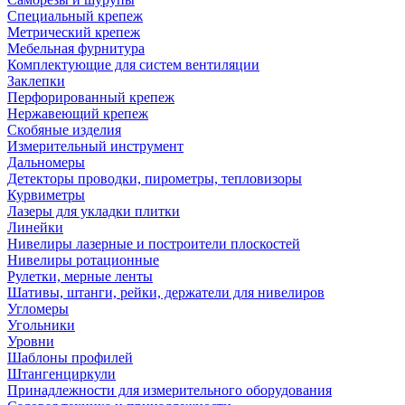
Специальный крепеж
Метрический крепеж
Мебельная фурнитура
Комплектующие для систем вентиляции
Заклепки
Перфорированный крепеж
Нержавеющий крепеж
Скобяные изделия
Измерительный инструмент
Дальномеры
Детекторы проводки, пирометры, тепловизоры
Курвиметры
Лазеры для укладки плитки
Линейки
Нивелиры лазерные и построители плоскостей
Нивелиры ротационные
Рулетки, мерные ленты
Шативы, штанги, рейки, держатели для нивелиров
Угломеры
Угольники
Уровни
Шаблоны профилей
Штангенциркули
Принадлежности для измерительного оборудования