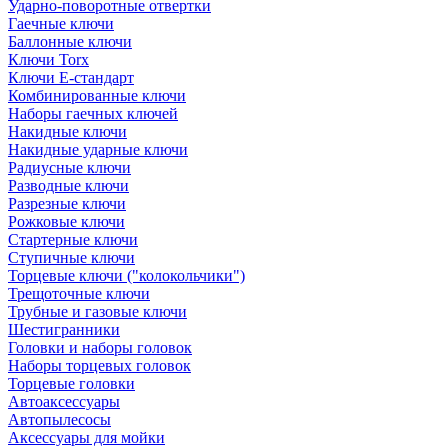
Ударно-поворотные отвертки
Гаечные ключи
Баллонные ключи
Ключи Torx
Ключи Е-стандарт
Комбинированные ключи
Наборы гаечных ключей
Накидные ключи
Накидные ударные ключи
Радиусные ключи
Разводные ключи
Разрезные ключи
Рожковые ключи
Стартерные ключи
Ступичные ключи
Торцевые ключи ("колокольчики")
Трещоточные ключи
Трубные и газовые ключи
Шестигранники
Головки и наборы головок
Наборы торцевых головок
Торцевые головки
Автоаксессуары
Автопылесосы
Аксессуары для мойки