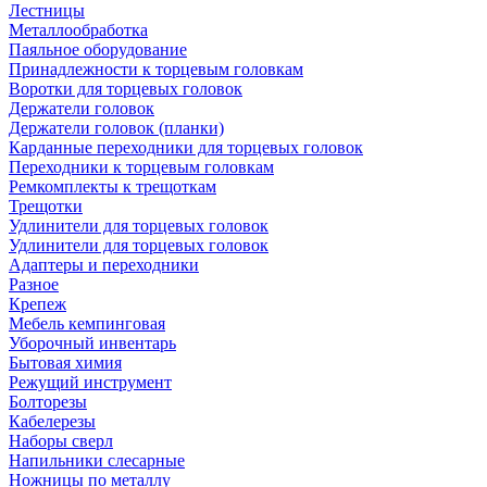
Лестницы
Металлообработка
Паяльное оборудование
Принадлежности к торцевым головкам
Воротки для торцевых головок
Держатели головок
Держатели головок (планки)
Карданные переходники для торцевых головок
Переходники к торцевым головкам
Ремкомплекты к трещоткам
Трещотки
Удлинители для торцевых головок
Удлинители для торцевых головок
Адаптеры и переходники
Разное
Крепеж
Мебель кемпинговая
Уборочный инвентарь
Бытовая химия
Режущий инструмент
Болторезы
Кабелерезы
Наборы сверл
Напильники слесарные
Ножницы по металлу