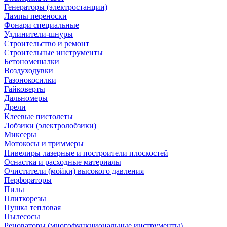
Генераторы (электростанции)
Лампы переноски
Фонари специальные
Удлинители-шнуры
Строительство и ремонт
Строительные инструменты
Бетономешалки
Воздуходувки
Газонокосилки
Гайковерты
Дальномеры
Дрели
Клеевые пистолеты
Лобзики (электролобзики)
Миксеры
Мотокосы и триммеры
Нивелиры лазерные и построители плоскостей
Оснастка и расходные материалы
Очистители (мойки) высокого давления
Перфораторы
Пилы
Плиткорезы
Пушка тепловая
Пылесосы
Реноваторы (многофункциональные инструменты)