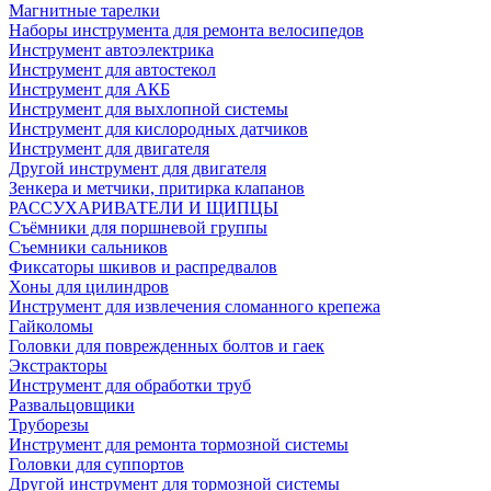
Магнитные тарелки
Наборы инструмента для ремонта велосипедов
Инструмент автоэлектрика
Инструмент для автостекол
Инструмент для АКБ
Инструмент для выхлопной системы
Инструмент для кислородных датчиков
Инструмент для двигателя
Другой инструмент для двигателя
Зенкера и метчики, притирка клапанов
РАССУХАРИВАТЕЛИ И ЩИПЦЫ
Съёмники для поршневой группы
Съемники сальников
Фиксаторы шкивов и распредвалов
Хоны для цилиндров
Инструмент для извлечения сломанного крепежа
Гайколомы
Головки для поврежденных болтов и гаек
Экстракторы
Инструмент для обработки труб
Развальцовщики
Труборезы
Инструмент для ремонта тормозной системы
Головки для суппортов
Другой инструмент для тормозной системы