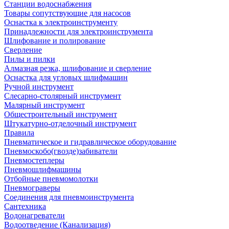
Станции водоснабжения
Товары сопутствующие для насосов
Оснастка к электроинструменту
Принадлежности для электроинструмента
Шлифование и полирование
Сверление
Пилы и пилки
Алмазная резка, шлифование и сверление
Оснастка для угловых шлифмашин
Ручной инструмент
Слесарно-столярный инструмент
Малярный инструмент
Общестроительный инструмент
Штукатурно-отделочный инструмент
Правила
Пневматическое и гидравлическое оборудование
Пневмоскобо(гвозде)забиватели
Пневмостеплеры
Пневмошлифмашины
Отбойные пневмомолотки
Пневмограверы
Соединения для пневмоинструмента
Сантехника
Водонагреватели
Водоотведение (Канализация)