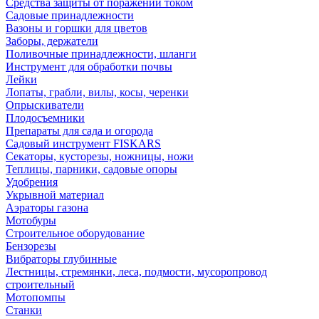
Средства защиты от поражений током
Садовые принадлежности
Вазоны и горшки для цветов
Заборы, держатели
Поливочные принадлежности, шланги
Инструмент для обработки почвы
Лейки
Лопаты, грабли, вилы, косы, черенки
Опрыскиватели
Плодосъемники
Препараты для сада и огорода
Садовый инструмент FISKARS
Секаторы, кусторезы, ножницы, ножи
Теплицы, парники, садовые опоры
Удобрения
Укрывной материал
Аэраторы газона
Мотобуры
Строительное оборудование
Бензорезы
Вибраторы глубинные
Лестницы, стремянки, леса, подмости, мусоропровод
строительный
Мотопомпы
Станки