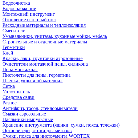
Водоочистка
Водоснабжение
Монтажный инструмент
Отопление и теплый пол
Расходные материалы и теплоизоляция
Смесители
Умывальники, унитазы, кухонные мойки, мебель
Строительные и отделочные материалы
Герметики
Клей
Краски, лаки, грунтовки аэрозольные
Очистители монтажной пены, силикона
Пена монтажная
Пистолеты для пены, герметика
Пленка, укрывной материал
Сетка
Уплотнитель
Средства связи
Разное
Антифриз, тосол, стеклоомыватели
Смазки аэрозольные
Паяльники импульсные
Хранение инструмента (ящики, сумки, пояса, тележки)
Органайзеры, лотки для метизов
Сумки, пояса для инструмента WORTEX