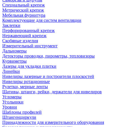
Специальный крепеж
Метрический крепеж
Мебельная фурнитура
Комплектующие для систем вентиляции
Заклепки
Перфорированный крепеж
Нержавеющий крепеж
Скобяные изделия
Измерительный инструмент
Дальномеры
Детекторы проводки, пирометры, тепловизоры
Курвиметры
Лазеры для укладки плитки
Линейки
Нивелиры лазерные и построители плоскостей
Нивелиры ротационные
Рулетки, мерные ленты
Шативы, штанги, рейки, держатели для нивелиров
Угломеры
Угольники
Уровни
Шаблоны профилей
Штангенциркули
Принадлежности для измерительного оборудования