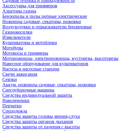
Садовая техника и принадлежности
Аксессуары для триммеров
Аэраторы газона
Бензопилы и пилы цепные электрические
Ножницы садовые, секаторы, ножовки
Воздуходувки и опрыскиватели бензиновые
Газонокосилки
Измельчители
Культиваторы и мотоблоки
Мотобуры
Мотокосы и триммеры
Мотоножницы, электроножницы, кусторезы, высоторезы
Навесное оборудование для культиваторов
Насосы и насосные станции
Свечи зажигания
Сеялки
Аккум. ножницы садовые, секаторы, ножовки
Снегоуборочные машины
Средства индивидуальной защиты
Наколенники
Перчатки
Спецодежда
Средства защиты головы,зрения,слуха
Средства защиты органов дыхания
Средства защиты от падения с высоты