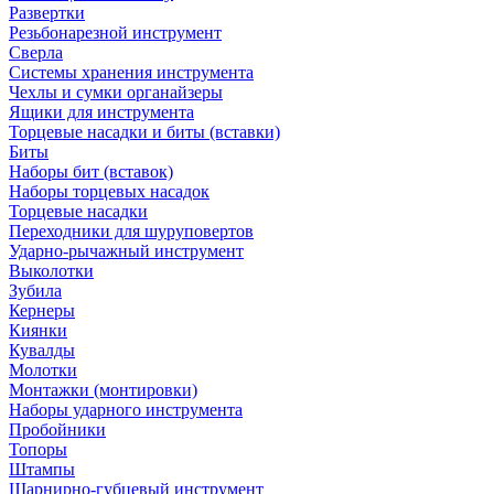
Развертки
Резьбонарезной инструмент
Сверла
Системы хранения инструмента
Чехлы и сумки органайзеры
Ящики для инструмента
Торцевые насадки и биты (вставки)
Биты
Наборы бит (вставок)
Наборы торцевых насадок
Торцевые насадки
Переходники для шуруповертов
Ударно-рычажный инструмент
Выколотки
Зубила
Кернеры
Киянки
Кувалды
Молотки
Монтажки (монтировки)
Наборы ударного инструмента
Пробойники
Топоры
Штампы
Шарнирно-губцевый инструмент