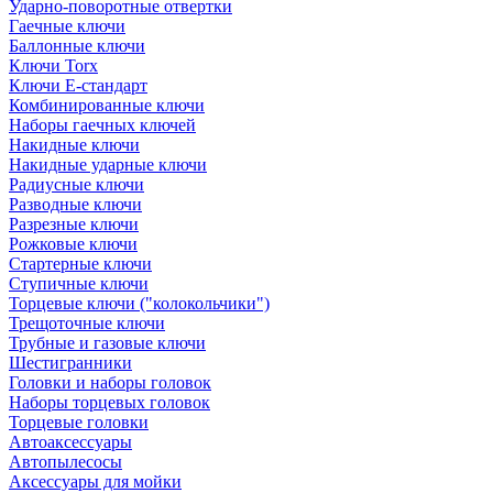
Ударно-поворотные отвертки
Гаечные ключи
Баллонные ключи
Ключи Torx
Ключи Е-стандарт
Комбинированные ключи
Наборы гаечных ключей
Накидные ключи
Накидные ударные ключи
Радиусные ключи
Разводные ключи
Разрезные ключи
Рожковые ключи
Стартерные ключи
Ступичные ключи
Торцевые ключи ("колокольчики")
Трещоточные ключи
Трубные и газовые ключи
Шестигранники
Головки и наборы головок
Наборы торцевых головок
Торцевые головки
Автоаксессуары
Автопылесосы
Аксессуары для мойки