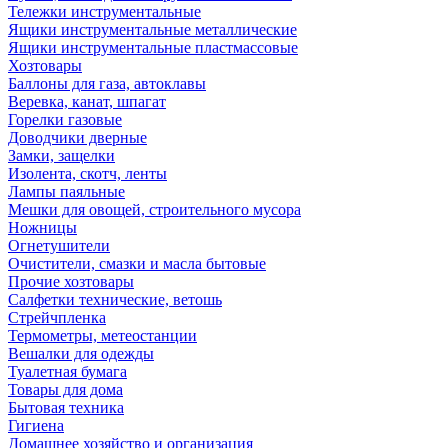
Тележки инструментальные
Ящики инструментальные металлические
Ящики инструментальные пластмассовые
Хозтовары
Баллоны для газа, автоклавы
Веревка, канат, шпагат
Горелки газовые
Доводчики дверные
Замки, защелки
Изолента, скотч, ленты
Лампы паяльные
Мешки для овощей, строительного мусора
Ножницы
Огнетушители
Очистители, смазки и масла бытовые
Прочие хозтовары
Салфетки технические, ветошь
Стрейчпленка
Термометры, метеостанции
Вешалки для одежды
Туалетная бумага
Товары для дома
Бытовая техника
Гигиена
Домашнее хозяйство и организация