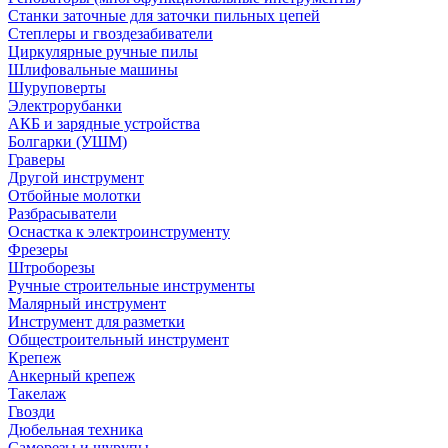
Станки заточные для заточки пильных цепей
Степлеры и гвоздезабиватели
Циркулярные ручные пилы
Шлифовальные машины
Шуруповерты
Электрорубанки
АКБ и зарядные устройства
Болгарки (УШМ)
Граверы
Другой инструмент
Отбойные молотки
Разбрасыватели
Оснастка к электроинструменту
Фрезеры
Штроборезы
Ручные строительные инструменты
Малярный инструмент
Инструмент для разметки
Общестроительный инструмент
Крепеж
Анкерный крепеж
Такелаж
Гвозди
Дюбельная техника
Саморезы и шурупы