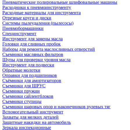
Пневматические полировальные шлифовальные машины
Расходники к пневмоинструменту
Расходные материалы для инструмента
Отрезные круги и диски
Системы пылеудаления (пылесосы)
Пневмобормашинки
Специнструмент
Инструмент для замены масла
Головки для сливных пробок
Наборы для ремонта маслосливных отверстий
Съемники масляных фильтров
Щупы для проверки уровня масла
Инструмент для подвески
Обратные молотки
Оправки для подшипников
Съёмники для амортизаторов
Съемники для ШРУС
Съемники пружин
Съемники сайлентблоков
Съемники ступицы
Съемники шаровых опор и наконечников рулевых тяг
Вспомогательный инструмент
Захваты для мелких деталей
Защитные накидки на автомобиль
Зеркала инспекционные