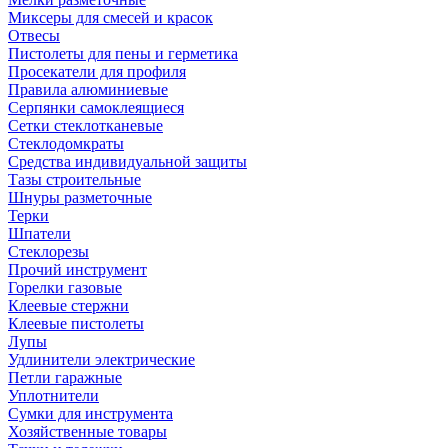
Миксеры для смесей и красок
Отвесы
Пистолеты для пены и герметика
Просекатели для профиля
Правила алюминиевые
Серпянки самоклеящиеся
Сетки стеклотканевые
Стеклодомкраты
Средства индивидуальной защиты
Тазы строительные
Шнуры разметочные
Терки
Шпатели
Стеклорезы
Прочий инструмент
Горелки газовые
Клеевые стержни
Клеевые пистолеты
Лупы
Удлинители электрические
Петли гаражные
Уплотнители
Сумки для инструмента
Хозяйственные товары