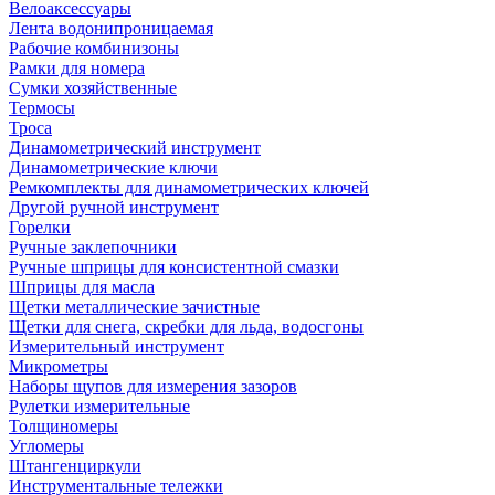
Велоаксессуары
Лента водонипроницаемая
Рабочие комбинизоны
Рамки для номера
Сумки хозяйственные
Термосы
Троса
Динамометрический инструмент
Динамометрические ключи
Ремкомплекты для динамометрических ключей
Другой ручной инструмент
Горелки
Ручные заклепочники
Ручные шприцы для консистентной смазки
Шприцы для масла
Щетки металлические зачистные
Щетки для снега, скребки для льда, водосгоны
Измерительный инструмент
Микрометры
Наборы щупов для измерения зазоров
Рулетки измерительные
Толщиномеры
Угломеры
Штангенциркули
Инструментальные тележки