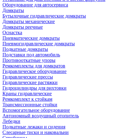
Оборудование для автосервиса
Домкраты
Бутылочные гидравлические домкраты
Домкраты механические
Домкраты реечные
Оснастка
Пневматические домкраты
Пневмогидравлические домкраты
Подкатные домкраты
Подставки под автомобиль
Противооткатные упоры
Ремкомплекты для домкратов
Гидравлическое оборудование
Гидравлические прессы
Гидравлические растяжки
Гидроцилиндры для рихтовки
Краны гидравлические
Ремкомплект к стойкам
Трансмиссионные стойки
Вспомогательное оборудование
Автономный воздушный отопитель
Лебедки
Подкатные лежаки и сидения
Слесарные тиски и наковальни
Струбцины