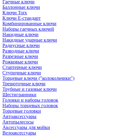
Гаечные ключи
Баллонные ключи
Ключи Torx
Ключи Е-стандарт
Комбинированные ключи
Наборы гаечных ключей
Накидные ключи
Накидные ударные ключи
Радиусные ключи
Разводные ключи
Разрезные ключи
Рожковые ключи
Стартерные ключи
Ступичные ключи
Торцевые ключи ("колокольчики")
Трещоточные ключи
Трубные и газовые ключи
Шестигранники
Головки и наборы головок
Наборы торцевых головок
Торцевые головки
Автоаксессуары
Автопылесосы
Аксессуары для мойки
Велоаксессуары