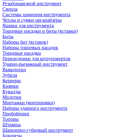
Резьбонарезной инструмент
Сверла
Системы хранения инструмента
Чехлы и сумки органайзеры
Ящики для инструмента
Торцевые насадки и биты (вставки)
Биты
Наборы бит (вставок)
Наборы торцевых насадок
Торцевые насадки
Переходники для шуруповертов
Ударно-рычажный инструмент
Выколотки
Зубила
Кернеры
Киянки
Кувалды
Молотки
Монтажки (монтировки)
Наборы ударного инструмента
Пробойники
Топоры
Штампы
Шарнирно-губцевый инструмент
Бокорезы