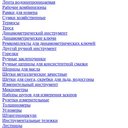
Лента водонипроницаемая
Рабочие комбинизоны
Рамки для номера
Сумки хозяйственные
Термосы
Троса
Динамометрический инструмент
Динамометрические ключи
Ремкомплекты для динамометрических ключей
Другой ручной инструмент
Горелки
Ручные заклепочники
Ручные шприцы для консистентной смазки
Шприцы для масла
Щетки металлические зачистные
Щетки для снега, скребки для льда, водосгоны
Измерительный инструмент
Микрометры
Наборы щупов для измерения зазоров
Рулетки измерительные
Толщиномеры
Угломеры
Штангенциркули
Инструментальные тележки
Лестницы