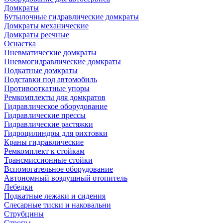
Домкраты
Бутылочные гидравлические домкраты
Домкраты механические
Домкраты реечные
Оснастка
Пневматические домкраты
Пневмогидравлические домкраты
Подкатные домкраты
Подставки под автомобиль
Противооткатные упоры
Ремкомплекты для домкратов
Гидравлическое оборудование
Гидравлические прессы
Гидравлические растяжки
Гидроцилиндры для рихтовки
Краны гидравлические
Ремкомплект к стойкам
Трансмиссионные стойки
Вспомогательное оборудование
Автономный воздушный отопитель
Лебедки
Подкатные лежаки и сидения
Слесарные тиски и наковальни
Струбцины
Стропы