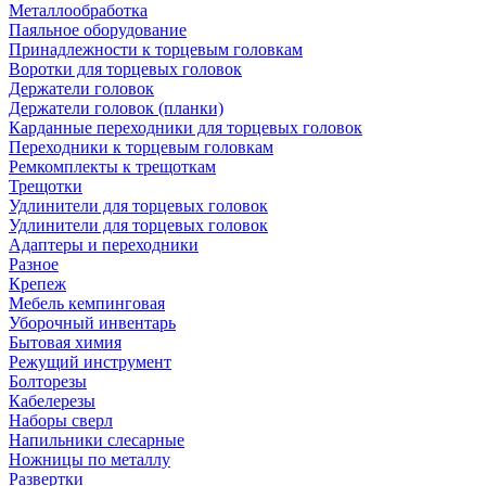
Металлообработка
Паяльное оборудование
Принадлежности к торцевым головкам
Воротки для торцевых головок
Держатели головок
Держатели головок (планки)
Карданные переходники для торцевых головок
Переходники к торцевым головкам
Ремкомплекты к трещоткам
Трещотки
Удлинители для торцевых головок
Удлинители для торцевых головок
Адаптеры и переходники
Разное
Крепеж
Мебель кемпинговая
Уборочный инвентарь
Бытовая химия
Режущий инструмент
Болторезы
Кабелерезы
Наборы сверл
Напильники слесарные
Ножницы по металлу
Развертки