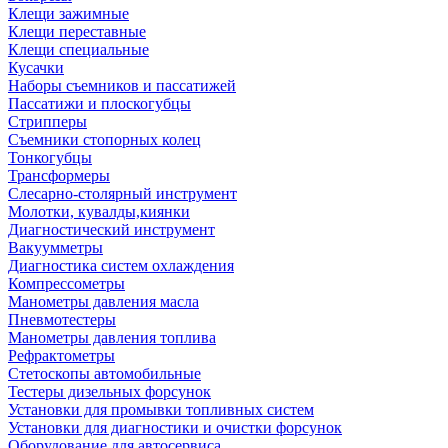
Клещи зажимные
Клещи переставные
Клещи специальные
Кусачки
Наборы съемников и пассатижей
Пассатижи и плоскогубцы
Стрипперы
Съемники стопорных колец
Тонкогубцы
Трансформеры
Слесарно-столярный инструмент
Молотки, кувалды,киянки
Диагностический инструмент
Вакуумметры
Диагностика систем охлаждения
Компрессометры
Манометры давления масла
Пневмотестеры
Манометры давления топлива
Рефрактометры
Стетоскопы автомобильные
Тестеры дизельных форсунок
Установки для промывки топливных систем
Установки для диагностики и очистки форсунок
Оборудование для автосервиса