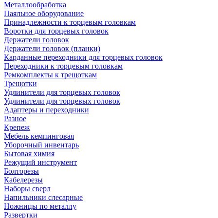
Металлообработка
Паяльное оборудование
Принадлежности к торцевым головкам
Воротки для торцевых головок
Держатели головок
Держатели головок (планки)
Карданные переходники для торцевых головок
Переходники к торцевым головкам
Ремкомплекты к трещоткам
Трещотки
Удлинители для торцевых головок
Удлинители для торцевых головок
Адаптеры и переходники
Разное
Крепеж
Мебель кемпинговая
Уборочный инвентарь
Бытовая химия
Режущий инструмент
Болторезы
Кабелерезы
Наборы сверл
Напильники слесарные
Ножницы по металлу
Развертки