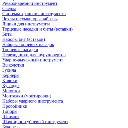
Резьбонарезной инструмент
Сверла
Системы хранения инструмента
Чехлы и сумки органайзеры
Ящики для инструмента
Торцевые насадки и биты (вставки)
Биты
Наборы бит (вставок)
Наборы торцевых насадок
Торцевые насадки
Переходники для шуруповертов
Ударно-рычажный инструмент
Выколотки
Зубила
Кернеры
Киянки
Кувалды
Молотки
Монтажки (монтировки)
Наборы ударного инструмента
Пробойники
Топоры
Штампы
Шарнирно-губцевый инструмент
Бокорезы