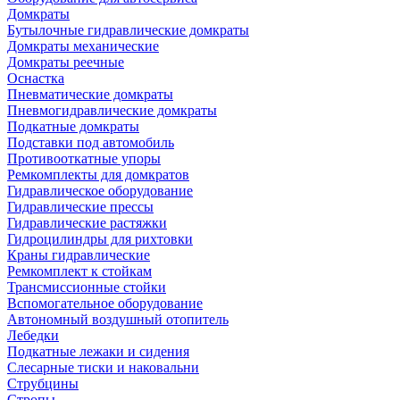
Домкраты
Бутылочные гидравлические домкраты
Домкраты механические
Домкраты реечные
Оснастка
Пневматические домкраты
Пневмогидравлические домкраты
Подкатные домкраты
Подставки под автомобиль
Противооткатные упоры
Ремкомплекты для домкратов
Гидравлическое оборудование
Гидравлические прессы
Гидравлические растяжки
Гидроцилиндры для рихтовки
Краны гидравлические
Ремкомплект к стойкам
Трансмиссионные стойки
Вспомогательное оборудование
Автономный воздушный отопитель
Лебедки
Подкатные лежаки и сидения
Слесарные тиски и наковальни
Струбцины
Стропы