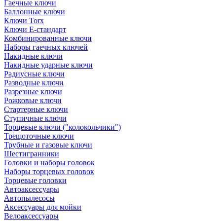
Гаечные ключи
Баллонные ключи
Ключи Torx
Ключи Е-стандарт
Комбинированные ключи
Наборы гаечных ключей
Накидные ключи
Накидные ударные ключи
Радиусные ключи
Разводные ключи
Разрезные ключи
Рожковые ключи
Стартерные ключи
Ступичные ключи
Торцевые ключи ("колокольчики")
Трещоточные ключи
Трубные и газовые ключи
Шестигранники
Головки и наборы головок
Наборы торцевых головок
Торцевые головки
Автоаксессуары
Автопылесосы
Аксессуары для мойки
Велоаксессуары