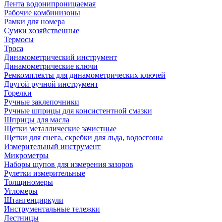
Лента водонипроницаемая
Рабочие комбинизоны
Рамки для номера
Сумки хозяйственные
Термосы
Троса
Динамометрический инструмент
Динамометрические ключи
Ремкомплекты для динамометрических ключей
Другой ручной инструмент
Горелки
Ручные заклепочники
Ручные шприцы для консистентной смазки
Шприцы для масла
Щетки металлические зачистные
Щетки для снега, скребки для льда, водосгоны
Измерительный инструмент
Микрометры
Наборы щупов для измерения зазоров
Рулетки измерительные
Толщиномеры
Угломеры
Штангенциркули
Инструментальные тележки
Лестницы