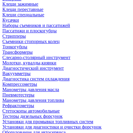
Клещи зажимные
Клещи переставные
Клещи специальные
Кусачки
Наборы съемников и пассатижей
Пассатижи и плоскогубцы
Стрипперы
Съемники стопорных колец
Тонкогубцы
Трансформеры
Слесарно-столярный инструмент
Молотки, кувалды,киянки
Диагностический инструмент
Вакуумметры
Диагностика систем охлаждения
Компрессометры
Манометры давления масла
Пневмотестеры
Манометры давления топлива
Рефрактометры
Стетоскопы автомобильные
Тестеры дизельных форсунок
Установки для промывки топливных систем
Установки для диагностики и очистки форсунок
Оборудование для автосервиса