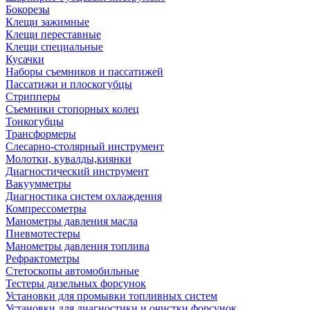
Бокорезы
Клещи зажимные
Клещи переставные
Клещи специальные
Кусачки
Наборы съемников и пассатижей
Пассатижи и плоскогубцы
Стрипперы
Съемники стопорных колец
Тонкогубцы
Трансформеры
Слесарно-столярный инструмент
Молотки, кувалды,киянки
Диагностический инструмент
Вакуумметры
Диагностика систем охлаждения
Компрессометры
Манометры давления масла
Пневмотестеры
Манометры давления топлива
Рефрактометры
Стетоскопы автомобильные
Тестеры дизельных форсунок
Установки для промывки топливных систем
Установки для диагностики и очистки форсунок