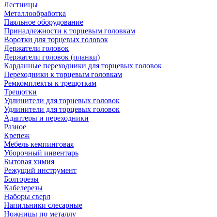
Лестницы
Металлообработка
Паяльное оборудование
Принадлежности к торцевым головкам
Воротки для торцевых головок
Держатели головок
Держатели головок (планки)
Карданные переходники для торцевых головок
Переходники к торцевым головкам
Ремкомплекты к трещоткам
Трещотки
Удлинители для торцевых головок
Удлинители для торцевых головок
Адаптеры и переходники
Разное
Крепеж
Мебель кемпинговая
Уборочный инвентарь
Бытовая химия
Режущий инструмент
Болторезы
Кабелерезы
Наборы сверл
Напильники слесарные
Ножницы по металлу