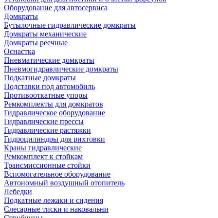
Оборудование для автосервиса
Домкраты
Бутылочные гидравлические домкраты
Домкраты механические
Домкраты реечные
Оснастка
Пневматические домкраты
Пневмогидравлические домкраты
Подкатные домкраты
Подставки под автомобиль
Противооткатные упоры
Ремкомплекты для домкратов
Гидравлическое оборудование
Гидравлические прессы
Гидравлические растяжки
Гидроцилиндры для рихтовки
Краны гидравлические
Ремкомплект к стойкам
Трансмиссионные стойки
Вспомогательное оборудование
Автономный воздушный отопитель
Лебедки
Подкатные лежаки и сидения
Слесарные тиски и наковальни
Струбцины