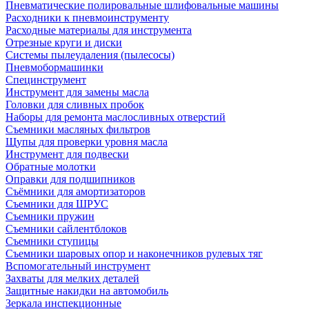
Пневматические полировальные шлифовальные машины
Расходники к пневмоинструменту
Расходные материалы для инструмента
Отрезные круги и диски
Системы пылеудаления (пылесосы)
Пневмобормашинки
Специнструмент
Инструмент для замены масла
Головки для сливных пробок
Наборы для ремонта маслосливных отверстий
Съемники масляных фильтров
Щупы для проверки уровня масла
Инструмент для подвески
Обратные молотки
Оправки для подшипников
Съёмники для амортизаторов
Съемники для ШРУС
Съемники пружин
Съемники сайлентблоков
Съемники ступицы
Съемники шаровых опор и наконечников рулевых тяг
Вспомогательный инструмент
Захваты для мелких деталей
Защитные накидки на автомобиль
Зеркала инспекционные