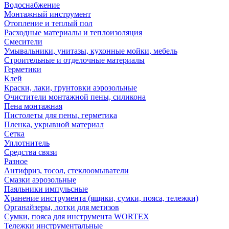
Водоснабжение
Монтажный инструмент
Отопление и теплый пол
Расходные материалы и теплоизоляция
Смесители
Умывальники, унитазы, кухонные мойки, мебель
Строительные и отделочные материалы
Герметики
Клей
Краски, лаки, грунтовки аэрозольные
Очистители монтажной пены, силикона
Пена монтажная
Пистолеты для пены, герметика
Пленка, укрывной материал
Сетка
Уплотнитель
Средства связи
Разное
Антифриз, тосол, стеклоомыватели
Смазки аэрозольные
Паяльники импульсные
Хранение инструмента (ящики, сумки, пояса, тележки)
Органайзеры, лотки для метизов
Сумки, пояса для инструмента WORTEX
Тележки инструментальные