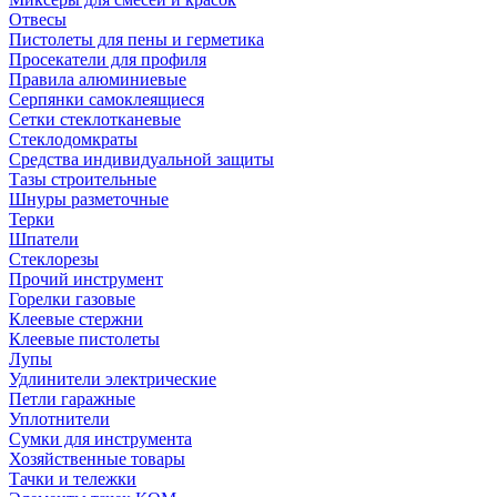
Отвесы
Пистолеты для пены и герметика
Просекатели для профиля
Правила алюминиевые
Серпянки самоклеящиеся
Сетки стеклотканевые
Стеклодомкраты
Средства индивидуальной защиты
Тазы строительные
Шнуры разметочные
Терки
Шпатели
Стеклорезы
Прочий инструмент
Горелки газовые
Клеевые стержни
Клеевые пистолеты
Лупы
Удлинители электрические
Петли гаражные
Уплотнители
Сумки для инструмента
Хозяйственные товары
Тачки и тележки