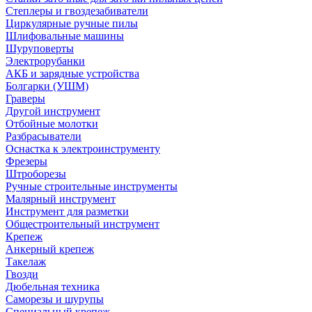
Степлеры и гвоздезабиватели
Циркулярные ручные пилы
Шлифовальные машины
Шуруповерты
Электрорубанки
АКБ и зарядные устройства
Болгарки (УШМ)
Граверы
Другой инструмент
Отбойные молотки
Разбрасыватели
Оснастка к электроинструменту
Фрезеры
Штроборезы
Ручные строительные инструменты
Малярный инструмент
Инструмент для разметки
Общестроительный инструмент
Крепеж
Анкерный крепеж
Такелаж
Гвозди
Дюбельная техника
Саморезы и шурупы
Специальный крепеж