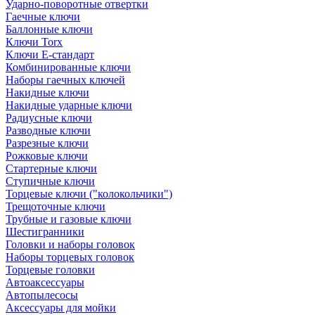
Ударно-поворотные отвертки
Гаечные ключи
Баллонные ключи
Ключи Torx
Ключи Е-стандарт
Комбинированные ключи
Наборы гаечных ключей
Накидные ключи
Накидные ударные ключи
Радиусные ключи
Разводные ключи
Разрезные ключи
Рожковые ключи
Стартерные ключи
Ступичные ключи
Торцевые ключи ("колокольчики")
Трещоточные ключи
Трубные и газовые ключи
Шестигранники
Головки и наборы головок
Наборы торцевых головок
Торцевые головки
Автоаксессуары
Автопылесосы
Аксессуары для мойки