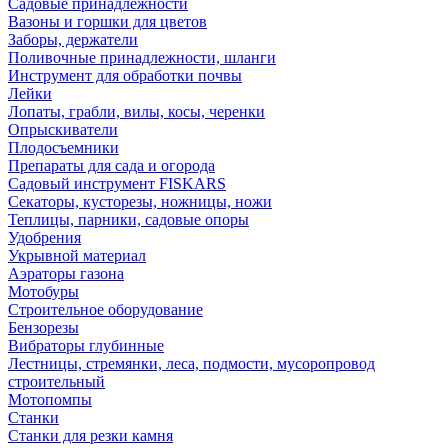
Садовые принадлежности
Вазоны и горшки для цветов
Заборы, держатели
Поливочные принадлежности, шланги
Инструмент для обработки почвы
Лейки
Лопаты, грабли, вилы, косы, черенки
Опрыскиватели
Плодосъемники
Препараты для сада и огорода
Садовый инструмент FISKARS
Секаторы, кусторезы, ножницы, ножи
Теплицы, парники, садовые опоры
Удобрения
Укрывной материал
Аэраторы газона
Мотобуры
Строительное оборудование
Бензорезы
Вибраторы глубинные
Лестницы, стремянки, леса, подмости, мусоропровод
строительный
Мотопомпы
Станки
Станки для резки камня