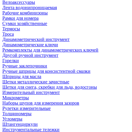
Велоаксессуары
Лента водонипроницаемая
Рабочие комбинизоны
Рамки для номера
Сумки хозяйственные
Термосы
Троса
Динамометрический инструмент
Динамометрические ключи
Ремкомплекты для динамометрических ключей
Другой ручной инструмент
Горелки
Ручные заклепочники
Ручные шприцы для консистентной смазки
Шприцы для масла
Щетки металлические зачистные
Щетки для снега, скребки для льда, водосгоны
Измерительный инструмент
Микрометры
Наборы щупов для измерения зазоров
Рулетки измерительные
Толщиномеры
Угломеры
Штангенциркули
Инструментальные тележки