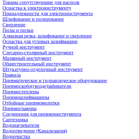
Товары сопутствующие для насосов
Оснастка к электроинструменту
Принадлежности для электроинструмента
Шлифование и полирование
Сверление
Пилы и пилки
Алмазная резка, шлифование и сверление
Оснастка для угловых шлифмашин
Ручной инструмент
Слесарно-столярный инструмент
Малярный инструмент
Общестроительный инструмент
Штукатурно-отделочный инструмент
Правила
Пневматическое и гидравлическое оборудование
Пневмоскобо(гвозде)забиватели
Пневмостеплеры
Пневмошлифмашины
Отбойные пневмомолотки
Пневмограверы
Соединения для пневмоинструмента
Сантехника
Водонагреватели
Водоотведение (Канализация)
Водоочистка