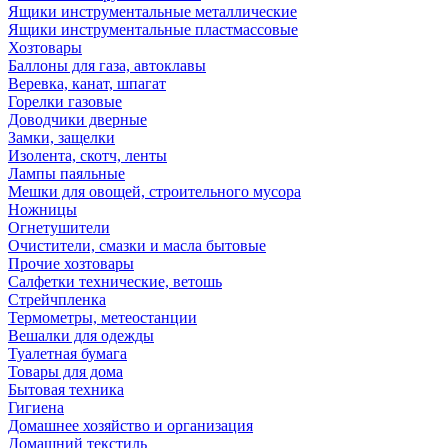
Ящики инструментальные металлические
Ящики инструментальные пластмассовые
Хозтовары
Баллоны для газа, автоклавы
Веревка, канат, шпагат
Горелки газовые
Доводчики дверные
Замки, защелки
Изолента, скотч, ленты
Лампы паяльные
Мешки для овощей, строительного мусора
Ножницы
Огнетушители
Очистители, смазки и масла бытовые
Прочие хозтовары
Салфетки технические, ветошь
Стрейчпленка
Термометры, метеостанции
Вешалки для одежды
Туалетная бумага
Товары для дома
Бытовая техника
Гигиена
Домашнее хозяйство и организация
Домашний текстиль