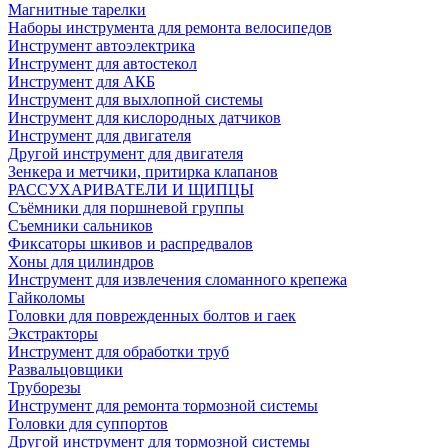
Магнитные тарелки
Наборы инструмента для ремонта велосипедов
Инструмент автоэлектрика
Инструмент для автостекол
Инструмент для АКБ
Инструмент для выхлопной системы
Инструмент для кислородных датчиков
Инструмент для двигателя
Другой инструмент для двигателя
Зенкера и метчики, притирка клапанов
РАССУХАРИВАТЕЛИ И ЩИПЦЫ
Съёмники для поршневой группы
Съемники сальников
Фиксаторы шкивов и распредвалов
Хоны для цилиндров
Инструмент для извлечения сломанного крепежа
Гайколомы
Головки для поврежденных болтов и гаек
Экстракторы
Инструмент для обработки труб
Развальцовщики
Труборезы
Инструмент для ремонта тормозной системы
Головки для суппортов
Другой инструмент для тормозной системы