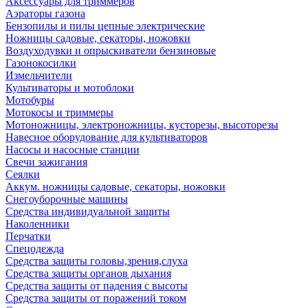
Аксессуары для триммеров
Аэраторы газона
Бензопилы и пилы цепные электрические
Ножницы садовые, секаторы, ножовки
Воздуходувки и опрыскиватели бензиновые
Газонокосилки
Измельчители
Культиваторы и мотоблоки
Мотобуры
Мотокосы и триммеры
Мотоножницы, электроножницы, кусторезы, высоторезы
Навесное оборудование для культиваторов
Насосы и насосные станции
Свечи зажигания
Сеялки
Аккум. ножницы садовые, секаторы, ножовки
Снегоуборочные машины
Средства индивидуальной защиты
Наколенники
Перчатки
Спецодежда
Средства защиты головы,зрения,слуха
Средства защиты органов дыхания
Средства защиты от падения с высоты
Средства защиты от поражений током