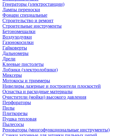
Генераторы (электростанции)
Лампы переноски
Фонари специальные
Строительство и ремонт
Строительные инструменты
Бетономешалки
Воздуходувки
Газонокосилки
Гайковерты
Дальномеры
Дрели
Клеевые пистолеты
Лобзики (электролобзики)
Миксеры
Мотокосы и триммеры
Нивелиры лазерные и построители плоскостей
Оснастка и расходные материалы
Очистители (мойки) высокого давления
Перфораторы
Пилы
Плиткорезы
Пушка тепловая
Пылесосы
Реноваторы (многофункциональные инструменты)
Станки заточные для заточки пильных цепей