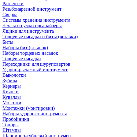
Развертки
Резьбонарезной инструмент
Сверла
Системы хранения инструмента
Чехлы и сумки органайзеры
Ящики для инструмента
Торцевые насадки и биты (вставки)
Биты
Наборы бит (вставок)
Наборы торцевых насадок
Торцевые насадки
Переходники для шуруповертов
Ударно-рычажный инструмент
Выколотки
Зубила
Кернеры
Киянки
Кувалды
Молотки
Монтажки (монтировки)
Наборы ударного инструмента
Пробойники
Топоры
Штампы
Шарнирно-губцевый инструмент