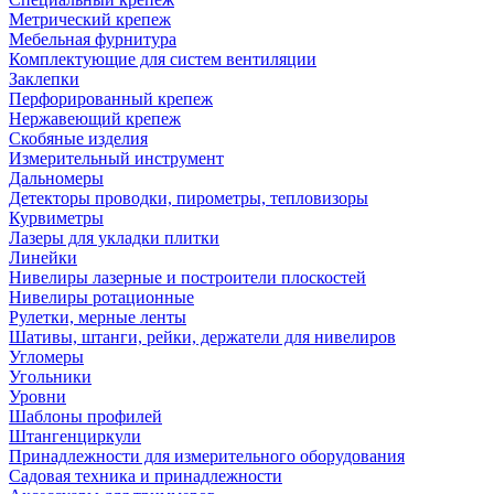
Метрический крепеж
Мебельная фурнитура
Комплектующие для систем вентиляции
Заклепки
Перфорированный крепеж
Нержавеющий крепеж
Скобяные изделия
Измерительный инструмент
Дальномеры
Детекторы проводки, пирометры, тепловизоры
Курвиметры
Лазеры для укладки плитки
Линейки
Нивелиры лазерные и построители плоскостей
Нивелиры ротационные
Рулетки, мерные ленты
Шативы, штанги, рейки, держатели для нивелиров
Угломеры
Угольники
Уровни
Шаблоны профилей
Штангенциркули
Принадлежности для измерительного оборудования
Садовая техника и принадлежности