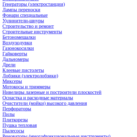
Генераторы (электростанции)
Лампы переноски
Фонари специальные
Удлинители-шнуры
Строительство и ремонт
Строительные инструменты
Бетономешалки
Воздуходувки
Газонокосилки
Гайковерты
Дальномеры
Дрели
Клеевые пистолеты
Лобзики (электролобзики)
Миксеры
Мотокосы и триммеры
Нивелиры лазерные и построители плоскостей
Оснастка и расходные материалы
Очистители (мойки) высокого давления
Перфораторы
Пилы
Плиткорезы
Пушка тепловая
Пылесосы
Реноваторы (многофункциональные инструменты)