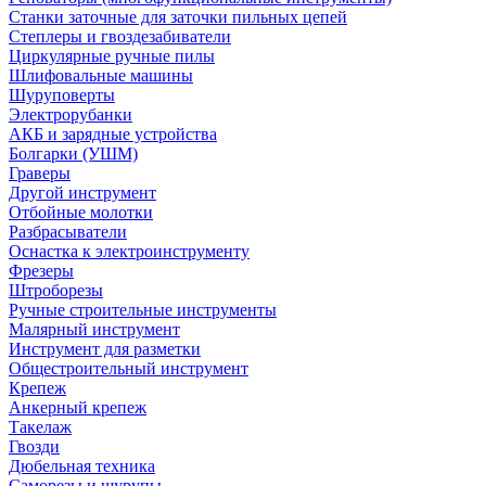
Станки заточные для заточки пильных цепей
Степлеры и гвоздезабиватели
Циркулярные ручные пилы
Шлифовальные машины
Шуруповерты
Электрорубанки
АКБ и зарядные устройства
Болгарки (УШМ)
Граверы
Другой инструмент
Отбойные молотки
Разбрасыватели
Оснастка к электроинструменту
Фрезеры
Штроборезы
Ручные строительные инструменты
Малярный инструмент
Инструмент для разметки
Общестроительный инструмент
Крепеж
Анкерный крепеж
Такелаж
Гвозди
Дюбельная техника
Саморезы и шурупы