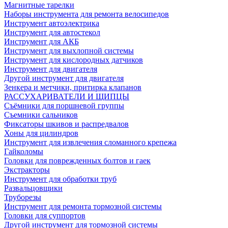
Магнитные тарелки
Наборы инструмента для ремонта велосипедов
Инструмент автоэлектрика
Инструмент для автостекол
Инструмент для АКБ
Инструмент для выхлопной системы
Инструмент для кислородных датчиков
Инструмент для двигателя
Другой инструмент для двигателя
Зенкера и метчики, притирка клапанов
РАССУХАРИВАТЕЛИ И ЩИПЦЫ
Съёмники для поршневой группы
Съемники сальников
Фиксаторы шкивов и распредвалов
Хоны для цилиндров
Инструмент для извлечения сломанного крепежа
Гайколомы
Головки для поврежденных болтов и гаек
Экстракторы
Инструмент для обработки труб
Развальцовщики
Труборезы
Инструмент для ремонта тормозной системы
Головки для суппортов
Другой инструмент для тормозной системы