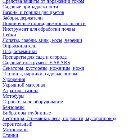
Средства защиты от поражений током
Садовые принадлежности
Вазоны и горшки для цветов
Заборы, держатели
Поливочные принадлежности, шланги
Инструмент для обработки почвы
Лейки
Лопаты, грабли, вилы, косы, черенки
Опрыскиватели
Плодосъемники
Препараты для сада и огорода
Садовый инструмент FISKARS
Секаторы, кусторезы, ножницы, ножи
Теплицы, парники, садовые опоры
Удобрения
Укрывной материал
Аэраторы газона
Мотобуры
Строительное оборудование
Бензорезы
Вибраторы глубинные
Лестницы, стремянки, леса, подмости, мусоропровод
строительный
Мотопомпы
Станки