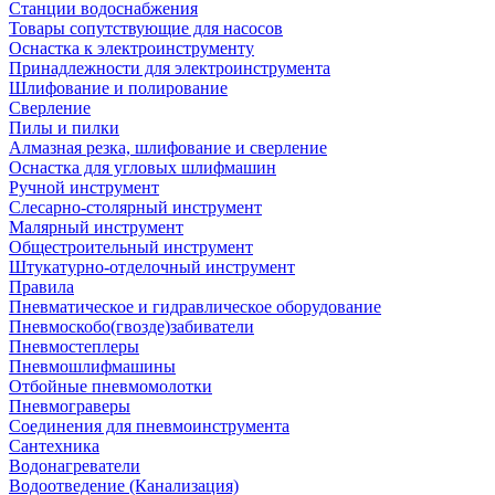
Станции водоснабжения
Товары сопутствующие для насосов
Оснастка к электроинструменту
Принадлежности для электроинструмента
Шлифование и полирование
Сверление
Пилы и пилки
Алмазная резка, шлифование и сверление
Оснастка для угловых шлифмашин
Ручной инструмент
Слесарно-столярный инструмент
Малярный инструмент
Общестроительный инструмент
Штукатурно-отделочный инструмент
Правила
Пневматическое и гидравлическое оборудование
Пневмоскобо(гвозде)забиватели
Пневмостеплеры
Пневмошлифмашины
Отбойные пневмомолотки
Пневмограверы
Соединения для пневмоинструмента
Сантехника
Водонагреватели
Водоотведение (Канализация)