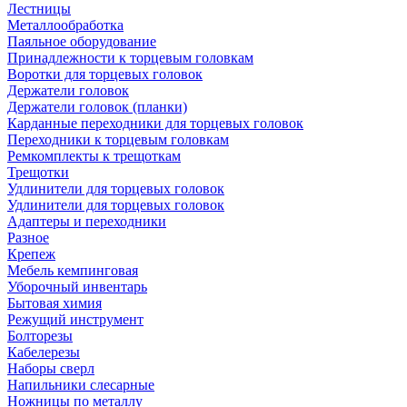
Лестницы
Металлообработка
Паяльное оборудование
Принадлежности к торцевым головкам
Воротки для торцевых головок
Держатели головок
Держатели головок (планки)
Карданные переходники для торцевых головок
Переходники к торцевым головкам
Ремкомплекты к трещоткам
Трещотки
Удлинители для торцевых головок
Удлинители для торцевых головок
Адаптеры и переходники
Разное
Крепеж
Мебель кемпинговая
Уборочный инвентарь
Бытовая химия
Режущий инструмент
Болторезы
Кабелерезы
Наборы сверл
Напильники слесарные
Ножницы по металлу