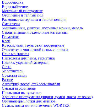
Водоочистка
Водоснабжение
Монтажный инструмент
Отопление и теплый пол
Расходные материалы и теплоизоляция
Смесители
Умывальники, унитазы, кухонные мойки, мебель
Строительные и отделочные материалы
Герметики
Клей
Краски, лаки, грунтовки аэрозольные
Очистители монтажной пены, силикона
Пена монтажная
Пистолеты для пены, герметика
Пленка, укрывной материал
Сетка
Уплотнитель
Средства связи
Разное
Антифриз, тосол, стеклоомыватели
Смазки аэрозольные
Паяльники импульсные
Хранение инструмента (ящики, сумки, пояса, тележки)
Органайзеры, лотки для метизов
Сумки, пояса для инструмента WORTEX