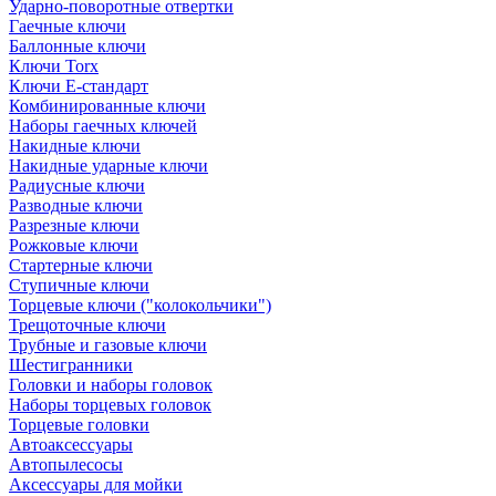
Ударно-поворотные отвертки
Гаечные ключи
Баллонные ключи
Ключи Torx
Ключи Е-стандарт
Комбинированные ключи
Наборы гаечных ключей
Накидные ключи
Накидные ударные ключи
Радиусные ключи
Разводные ключи
Разрезные ключи
Рожковые ключи
Стартерные ключи
Ступичные ключи
Торцевые ключи ("колокольчики")
Трещоточные ключи
Трубные и газовые ключи
Шестигранники
Головки и наборы головок
Наборы торцевых головок
Торцевые головки
Автоаксессуары
Автопылесосы
Аксессуары для мойки