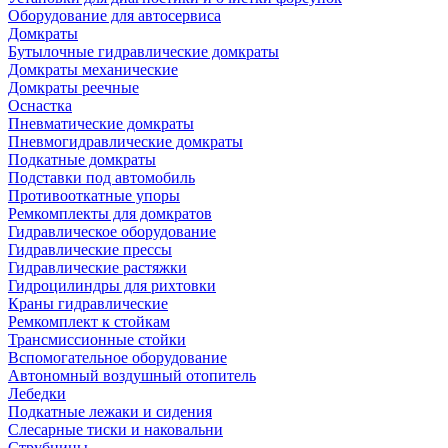
Оборудование для автосервиса
Домкраты
Бутылочные гидравлические домкраты
Домкраты механические
Домкраты реечные
Оснастка
Пневматические домкраты
Пневмогидравлические домкраты
Подкатные домкраты
Подставки под автомобиль
Противооткатные упоры
Ремкомплекты для домкратов
Гидравлическое оборудование
Гидравлические прессы
Гидравлические растяжки
Гидроцилиндры для рихтовки
Краны гидравлические
Ремкомплект к стойкам
Трансмиссионные стойки
Вспомогательное оборудование
Автономный воздушный отопитель
Лебедки
Подкатные лежаки и сидения
Слесарные тиски и наковальни
Струбцины