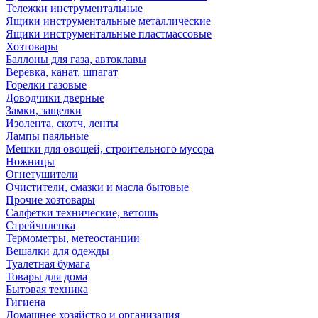
Тележки инструментальные
Ящики инструментальные металлические
Ящики инструментальные пластмассовые
Хозтовары
Баллоны для газа, автоклавы
Веревка, канат, шпагат
Горелки газовые
Доводчики дверные
Замки, защелки
Изолента, скотч, ленты
Лампы паяльные
Мешки для овощей, строительного мусора
Ножницы
Огнетушители
Очистители, смазки и масла бытовые
Прочие хозтовары
Салфетки технические, ветошь
Стрейчпленка
Термометры, метеостанции
Вешалки для одежды
Туалетная бумага
Товары для дома
Бытовая техника
Гигиена
Домашнее хозяйство и организация