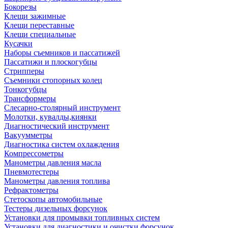
Бокорезы
Клещи зажимные
Клещи переставные
Клещи специальные
Кусачки
Наборы съемников и пассатижей
Пассатижи и плоскогубцы
Стрипперы
Съемники стопорных колец
Тонкогубцы
Трансформеры
Слесарно-столярный инструмент
Молотки, кувалды,киянки
Диагностический инструмент
Вакуумметры
Диагностика систем охлаждения
Компрессометры
Манометры давления масла
Пневмотестеры
Манометры давления топлива
Рефрактометры
Стетоскопы автомобильные
Тестеры дизельных форсунок
Установки для промывки топливных систем
Установки для диагностики и очистки форсунок