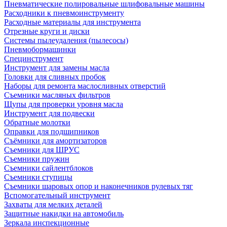
Пневматические полировальные шлифовальные машины
Расходники к пневмоинструменту
Расходные материалы для инструмента
Отрезные круги и диски
Системы пылеудаления (пылесосы)
Пневмобормашинки
Специнструмент
Инструмент для замены масла
Головки для сливных пробок
Наборы для ремонта маслосливных отверстий
Съемники масляных фильтров
Щупы для проверки уровня масла
Инструмент для подвески
Обратные молотки
Оправки для подшипников
Съёмники для амортизаторов
Съемники для ШРУС
Съемники пружин
Съемники сайлентблоков
Съемники ступицы
Съемники шаровых опор и наконечников рулевых тяг
Вспомогательный инструмент
Захваты для мелких деталей
Защитные накидки на автомобиль
Зеркала инспекционные