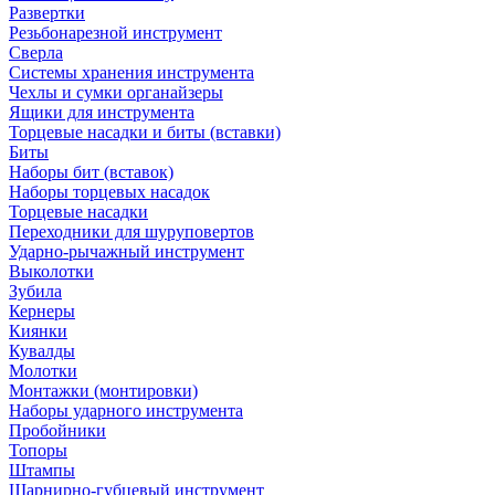
Развертки
Резьбонарезной инструмент
Сверла
Системы хранения инструмента
Чехлы и сумки органайзеры
Ящики для инструмента
Торцевые насадки и биты (вставки)
Биты
Наборы бит (вставок)
Наборы торцевых насадок
Торцевые насадки
Переходники для шуруповертов
Ударно-рычажный инструмент
Выколотки
Зубила
Кернеры
Киянки
Кувалды
Молотки
Монтажки (монтировки)
Наборы ударного инструмента
Пробойники
Топоры
Штампы
Шарнирно-губцевый инструмент