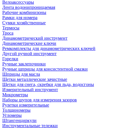
Велоаксессуары
Лента водонипроницаемая
Рабочие комбинизоны
Рамки для номера
Сумки хозяйственные
Термосы
Троса
Динамометрический инструмент
Динамометрические ключи
Ремкомплекты для динамометрических ключей
Другой ручной инструмент
Горелки
Ручные заклепочники
Ручные шприцы для консистентной смазки
Шприцы для масла
Щетки металлические зачистные
Щетки для снега, скребки для льда, водосгоны
Измерительный инструмент
Микрометры
Наборы щупов для измерения зазоров
Рулетки измерительные
Толщиномеры
Угломеры
Штангенциркули
Инструментальные тележки