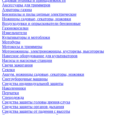
Садовая техника и принадлежности
Аксессуары для триммеров
Аэраторы газона
Бензопилы и пилы цепные электрические
Ножницы садовые, секаторы, ножовки
Воздуходувки и опрыскиватели бензиновые
Газонокосилки
Измельчители
Культиваторы и мотоблоки
Мотобуры
Мотокосы и триммеры
Мотоножницы, электроножницы, кусторезы, высоторезы
Навесное оборудование для культиваторов
Насосы и насосные станции
Свечи зажигания
Сеялки
Аккум. ножницы садовые, секаторы, ножовки
Снегоуборочные машины
Средства индивидуальной защиты
Наколенники
Перчатки
Спецодежда
Средства защиты головы,зрения,слуха
Средства защиты органов дыхания
Средства защиты от падения с высоты