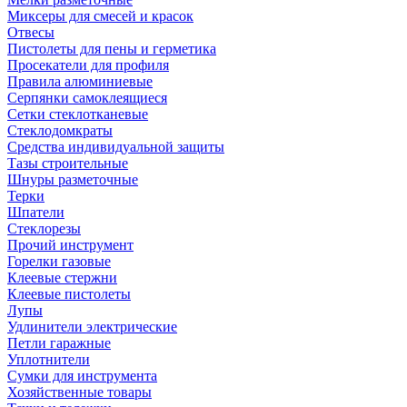
Миксеры для смесей и красок
Отвесы
Пистолеты для пены и герметика
Просекатели для профиля
Правила алюминиевые
Серпянки самоклеящиеся
Сетки стеклотканевые
Стеклодомкраты
Средства индивидуальной защиты
Тазы строительные
Шнуры разметочные
Терки
Шпатели
Стеклорезы
Прочий инструмент
Горелки газовые
Клеевые стержни
Клеевые пистолеты
Лупы
Удлинители электрические
Петли гаражные
Уплотнители
Сумки для инструмента
Хозяйственные товары