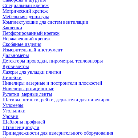
Специальный крепеж
Метрический крепеж
Мебельная фурнитура
Комплектующие для систем вентиляции
Заклепки
Перфорированный крепеж
Нержавеющий крепеж
Скобяные изделия
Измерительный инструмент
Дальномеры
Детекторы проводки, пирометры, тепловизоры
Курвиметры
Лазеры для укладки плитки
Линейки
Нивелиры лазерные и построители плоскостей
Нивелиры ротационные
Рулетки, мерные ленты
Шативы, штанги, рейки, держатели для нивелиров
Угломеры
Угольники
Уровни
Шаблоны профилей
Штангенциркули
Принадлежности для измерительного оборудования