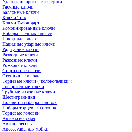
Ударно-поворотные отвертки
Гаечные ключи
Баллонные ключи
Ключи Torx
Ключи Е-стандарт
Комбинированные ключи
Наборы гаечных ключей
Накидные ключи
Накидные ударные ключи
Радиусные ключи
Разводные ключи
Разрезные ключи
Рожковые ключи
Стартерные ключи
Ступичные ключи
Торцевые ключи ("колокольчики")
Трещоточные ключи
Трубные и газовые ключи
Шестигранники
Головки и наборы головок
Наборы торцевых головок
Торцевые головки
Автоаксессуары
Автопылесосы
Аксессуары для мойки