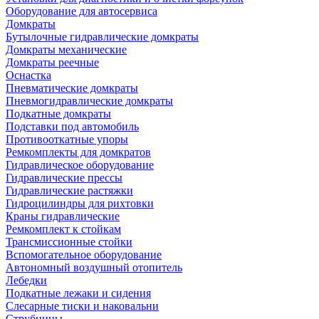
Оборудование для автосервиса
Домкраты
Бутылочные гидравлические домкраты
Домкраты механические
Домкраты реечные
Оснастка
Пневматические домкраты
Пневмогидравлические домкраты
Подкатные домкраты
Подставки под автомобиль
Противооткатные упоры
Ремкомплекты для домкратов
Гидравлическое оборудование
Гидравлические прессы
Гидравлические растяжки
Гидроцилиндры для рихтовки
Краны гидравлические
Ремкомплект к стойкам
Трансмиссионные стойки
Вспомогательное оборудование
Автономный воздушный отопитель
Лебедки
Подкатные лежаки и сидения
Слесарные тиски и наковальни
Струбцины