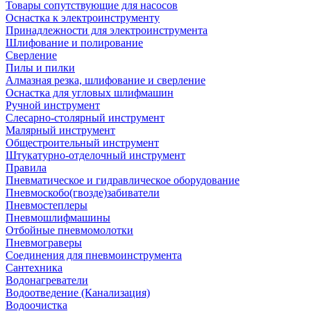
Товары сопутствующие для насосов
Оснастка к электроинструменту
Принадлежности для электроинструмента
Шлифование и полирование
Сверление
Пилы и пилки
Алмазная резка, шлифование и сверление
Оснастка для угловых шлифмашин
Ручной инструмент
Слесарно-столярный инструмент
Малярный инструмент
Общестроительный инструмент
Штукатурно-отделочный инструмент
Правила
Пневматическое и гидравлическое оборудование
Пневмоскобо(гвозде)забиватели
Пневмостеплеры
Пневмошлифмашины
Отбойные пневмомолотки
Пневмограверы
Соединения для пневмоинструмента
Сантехника
Водонагреватели
Водоотведение (Канализация)
Водоочистка