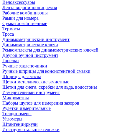
Велоаксессуары
Лента водонипроницаемая
Рабочие комбинизоны
Рамки для номера
Сумки хозяйственные
Термосы
Троса
Динамометрический инструмент
Динамометрические ключи
Ремкомплекты для динамометрических ключей
Другой ручной инструмент
Горелки
Ручные заклепочники
Ручные шприцы для консистентной смазки
Шприцы для масла
Щетки металлические зачистные
Щетки для снега, скребки для льда, водосгоны
Измерительный инструмент
Микрометры
Наборы щупов для измерения зазоров
Рулетки измерительные
Толщиномеры
Угломеры
Штангенциркули
Инструментальные тележки