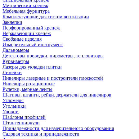
Метрический крепеж
Мебельная фурнитура
Комплектующие для систем вентиляции
Заклепки
Перфорированный крепеж
Нержавеющий крепеж
Скобяные изделия
Измерительный инструмент
Дальномеры
Детекторы проводки, пирометры, тепловизоры
Курвиметры
Лазеры для укладки плитки
Линейки
Нивелиры лазерные и построители плоскостей
Нивелиры ротационные
Рулетки, мерные ленты
Шативы, штанги, рейки, держатели для нивелиров
Угломеры
Угольники
Уровни
Шаблоны профилей
Штангенциркули
Принадлежности для измерительного оборудования
Садовая техника и принадлежности