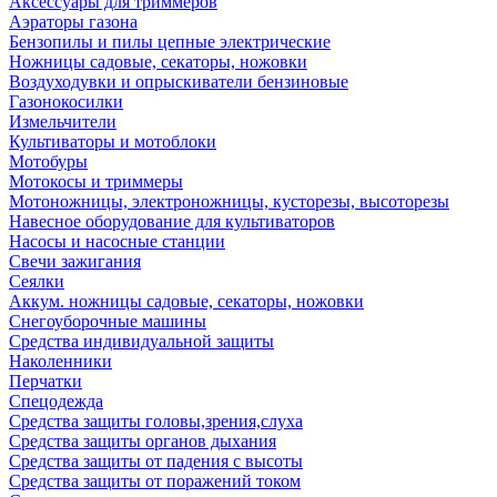
Аксессуары для триммеров
Аэраторы газона
Бензопилы и пилы цепные электрические
Ножницы садовые, секаторы, ножовки
Воздуходувки и опрыскиватели бензиновые
Газонокосилки
Измельчители
Культиваторы и мотоблоки
Мотобуры
Мотокосы и триммеры
Мотоножницы, электроножницы, кусторезы, высоторезы
Навесное оборудование для культиваторов
Насосы и насосные станции
Свечи зажигания
Сеялки
Аккум. ножницы садовые, секаторы, ножовки
Снегоуборочные машины
Средства индивидуальной защиты
Наколенники
Перчатки
Спецодежда
Средства защиты головы,зрения,слуха
Средства защиты органов дыхания
Средства защиты от падения с высоты
Средства защиты от поражений током