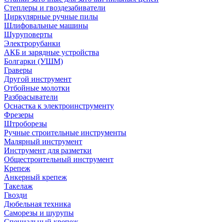
Степлеры и гвоздезабиватели
Циркулярные ручные пилы
Шлифовальные машины
Шуруповерты
Электрорубанки
АКБ и зарядные устройства
Болгарки (УШМ)
Граверы
Другой инструмент
Отбойные молотки
Разбрасыватели
Оснастка к электроинструменту
Фрезеры
Штроборезы
Ручные строительные инструменты
Малярный инструмент
Инструмент для разметки
Общестроительный инструмент
Крепеж
Анкерный крепеж
Такелаж
Гвозди
Дюбельная техника
Саморезы и шурупы
Специальный крепеж