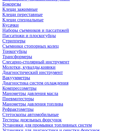
Бокорезы
Клещи зажимные
Клещи переставные
Клещи специальные
Кусачки
Наборы съемников и пассатижей
Пассатижи и плоскогубцы
Стрипперы
Съемники стопорных колец
Тонкогубцы
Трансформеры
Слесарно-столярный инструмент
Молотки, кувалды,киянки
Диагностический инструмент
Вакуумметры
Диагностика систем охлаждения
Компрессометры
Манометры давления масла
Пневмотестеры
Манометры давления топлива
Рефрактометры
Стетоскопы автомобильные
Тестеры дизельных форсунок
Установки для промывки топливных систем
Установки для диагностики и очистки форсунок