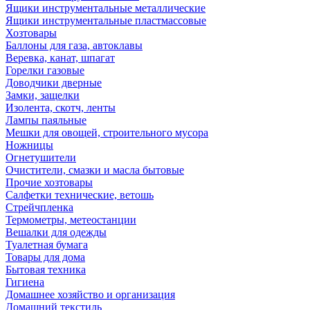
Ящики инструментальные металлические
Ящики инструментальные пластмассовые
Хозтовары
Баллоны для газа, автоклавы
Веревка, канат, шпагат
Горелки газовые
Доводчики дверные
Замки, защелки
Изолента, скотч, ленты
Лампы паяльные
Мешки для овощей, строительного мусора
Ножницы
Огнетушители
Очистители, смазки и масла бытовые
Прочие хозтовары
Салфетки технические, ветошь
Стрейчпленка
Термометры, метеостанции
Вешалки для одежды
Туалетная бумага
Товары для дома
Бытовая техника
Гигиена
Домашнее хозяйство и организация
Домашний текстиль