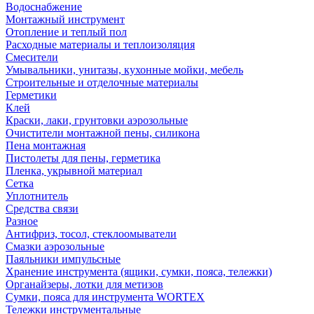
Водоснабжение
Монтажный инструмент
Отопление и теплый пол
Расходные материалы и теплоизоляция
Смесители
Умывальники, унитазы, кухонные мойки, мебель
Строительные и отделочные материалы
Герметики
Клей
Краски, лаки, грунтовки аэрозольные
Очистители монтажной пены, силикона
Пена монтажная
Пистолеты для пены, герметика
Пленка, укрывной материал
Сетка
Уплотнитель
Средства связи
Разное
Антифриз, тосол, стеклоомыватели
Смазки аэрозольные
Паяльники импульсные
Хранение инструмента (ящики, сумки, пояса, тележки)
Органайзеры, лотки для метизов
Сумки, пояса для инструмента WORTEX
Тележки инструментальные