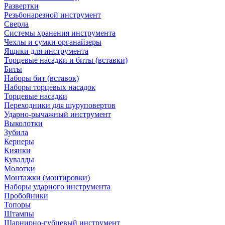
Развертки
Резьбонарезной инструмент
Сверла
Системы хранения инструмента
Чехлы и сумки органайзеры
Ящики для инструмента
Торцевые насадки и биты (вставки)
Биты
Наборы бит (вставок)
Наборы торцевых насадок
Торцевые насадки
Переходники для шуруповертов
Ударно-рычажный инструмент
Выколотки
Зубила
Кернеры
Киянки
Кувалды
Молотки
Монтажки (монтировки)
Наборы ударного инструмента
Пробойники
Топоры
Штампы
Шарнирно-губцевый инструмент