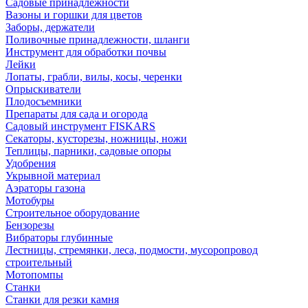
Садовые принадлежности
Вазоны и горшки для цветов
Заборы, держатели
Поливочные принадлежности, шланги
Инструмент для обработки почвы
Лейки
Лопаты, грабли, вилы, косы, черенки
Опрыскиватели
Плодосъемники
Препараты для сада и огорода
Садовый инструмент FISKARS
Секаторы, кусторезы, ножницы, ножи
Теплицы, парники, садовые опоры
Удобрения
Укрывной материал
Аэраторы газона
Мотобуры
Строительное оборудование
Бензорезы
Вибраторы глубинные
Лестницы, стремянки, леса, подмости, мусоропровод
строительный
Мотопомпы
Станки
Станки для резки камня