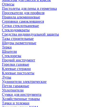
Отвесы
Пистолеты для пены и герметика
Просекатели для профиля
Правила алюминиевые
Серпянки самоклеящиеся
Сетки стеклотканевые
Стеклодомкраты
Средства индивидуальной защиты
Тазы строительные
Шнуры разметочные
Терки
Шпатели
Стеклорезы
Прочий инструмент
Горелки газовые
Клеевые стержни
Клеевые пистолеты
Лупы
Удлинители электрические
Петли гаражные
Уплотнители
Сумки для инструмента
Хозяйственные товары
Тачки и тележки