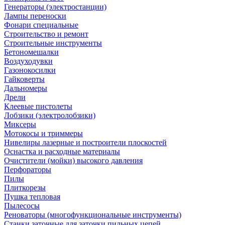
Генераторы (электростанции)
Лампы переноски
Фонари специальные
Строительство и ремонт
Строительные инструменты
Бетономешалки
Воздуходувки
Газонокосилки
Гайковерты
Дальномеры
Дрели
Клеевые пистолеты
Лобзики (электролобзики)
Миксеры
Мотокосы и триммеры
Нивелиры лазерные и построители плоскостей
Оснастка и расходные материалы
Очистители (мойки) высокого давления
Перфораторы
Пилы
Плиткорезы
Пушка тепловая
Пылесосы
Реноваторы (многофункциональные инструменты)
Станки заточные для заточки пильных цепей