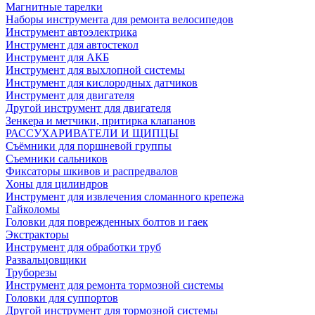
Магнитные тарелки
Наборы инструмента для ремонта велосипедов
Инструмент автоэлектрика
Инструмент для автостекол
Инструмент для АКБ
Инструмент для выхлопной системы
Инструмент для кислородных датчиков
Инструмент для двигателя
Другой инструмент для двигателя
Зенкера и метчики, притирка клапанов
РАССУХАРИВАТЕЛИ И ЩИПЦЫ
Съёмники для поршневой группы
Съемники сальников
Фиксаторы шкивов и распредвалов
Хоны для цилиндров
Инструмент для извлечения сломанного крепежа
Гайколомы
Головки для поврежденных болтов и гаек
Экстракторы
Инструмент для обработки труб
Развальцовщики
Труборезы
Инструмент для ремонта тормозной системы
Головки для суппортов
Другой инструмент для тормозной системы