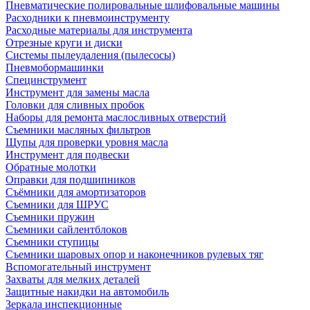
Пневматические полировальные шлифовальные машины
Расходники к пневмоинструменту
Расходные материалы для инструмента
Отрезные круги и диски
Системы пылеудаления (пылесосы)
Пневмобормашинки
Специнструмент
Инструмент для замены масла
Головки для сливных пробок
Наборы для ремонта маслосливных отверстий
Съемники масляных фильтров
Щупы для проверки уровня масла
Инструмент для подвески
Обратные молотки
Оправки для подшипников
Съёмники для амортизаторов
Съемники для ШРУС
Съемники пружин
Съемники сайлентблоков
Съемники ступицы
Съемники шаровых опор и наконечников рулевых тяг
Вспомогательный инструмент
Захваты для мелких деталей
Защитные накидки на автомобиль
Зеркала инспекционные