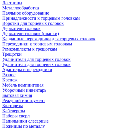
Лестницы
Металлообработка
Паяльное оборудование
Принадлежности к торцевым головкам
Воротки для торцевых головок
Держатели головок
Держатели головок (планки)
Карданные переходники для торцевых головок
Переходники к торцевым головкам
Ремкомплекты к трещоткам
Трещотки
Удлинители для торцевых головок
Удлинители для торцевых головок
Адаптеры и переходники
Разное
Крепеж
Мебель кемпинговая
Уборочный инвентарь
Бытовая химия
Режущий инструмент
Болторезы
Кабелерезы
Наборы сверл
Напильники слесарные
Ножницы по металлу