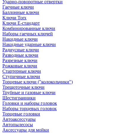
Ударно-поворотные отвертки
Гаечные ключи
Баллонные ключи
Ключи Torx
Ключи Е-стандарт
Комбинированные ключи
Наборы гаечных ключей
Накидные ключи
Накидные ударные ключи
Радиусные ключи
Разводные ключи
Разрезные ключи
Рожковые ключи
Стартерные ключи
Ступичные ключи
Торцевые ключи ("колокольчики")
Трещоточные ключи
Трубные и газовые ключи
Шестигранники
Головки и наборы головок
Наборы торцевых головок
Торцевые головки
Автоаксессуары
Автопылесосы
Аксессуары для мойки