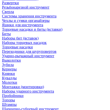
Развертки
Резьбонарезной инструмент
Сверла
Системы хранения инструмента
Чехлы и сумки органайзеры
Ящики для инструмента
Торцевые насадки и биты (вставки)
Биты
Наборы бит (вставок)
Наборы торцевых насадок
Торцевые насадки
Переходники для шуруповертов
Ударно-рычажный инструмент
Выколотки
Зубила
Кернеры
Киянки
Кувалды
Молотки
Монтажки (монтировки)
Наборы ударного инструмента
Пробойники
Топоры
Штампы
Шарнирно-губцевый инструмент