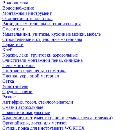
Водоочистка
Водоснабжение
Монтажный инструмент
Отопление и теплый пол
Расходные материалы и теплоизоляция
Смесители
Умывальники, унитазы, кухонные мойки, мебель
Строительные и отделочные материалы
Герметики
Клей
Краски, лаки, грунтовки аэрозольные
Очистители монтажной пены, силикона
Пена монтажная
Пистолеты для пены, герметика
Пленка, укрывной материал
Сетка
Уплотнитель
Средства связи
Разное
Антифриз, тосол, стеклоомыватели
Смазки аэрозольные
Паяльники импульсные
Хранение инструмента (ящики, сумки, пояса, тележки)
Органайзеры, лотки для метизов
Сумки, пояса для инструмента WORTEX