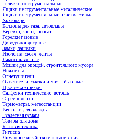
Тележки инструментальные
Ящики инструментальные металлические
Ящики инструментальные пластмассовые
Хозтовары
Баллоны для газа, автоклавы
Веревка, канат, шпагат
Горелки газовые
Доводчики дверные
Замки, защелки
Изолента, скотч, ленты
Лампы паяльные
Мешки для овощей, строительного мусора
Ножницы
Огнетушители
Очистители, смазки и масла бытовые
Прочие хозтовары
Салфетки технические, ветошь
Стрейчпленка
Термометры, метеостанции
Вешалки для одежды
Туалетная бумага
Товары для дома
Бытовая техника
Гигиена
Домашнее хозяйство и организация