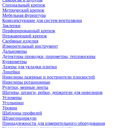
Специальный крепеж
Метрический крепеж
Мебельная фурнитура
Комплектующие для систем вентиляции
Заклепки
Перфорированный крепеж
Нержавеющий крепеж
Скобяные изделия
Измерительный инструмент
Дальномеры
Детекторы проводки, пирометры, тепловизоры
Курвиметры
Лазеры для укладки плитки
Линейки
Нивелиры лазерные и построители плоскостей
Нивелиры ротационные
Рулетки, мерные ленты
Шативы, штанги, рейки, держатели для нивелиров
Угломеры
Угольники
Уровни
Шаблоны профилей
Штангенциркули
Принадлежности для измерительного оборудования