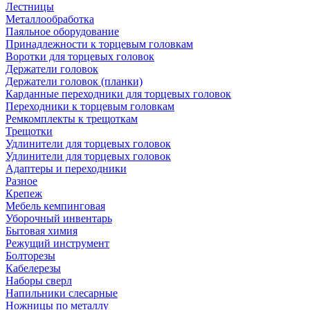
Лестницы
Металлообработка
Паяльное оборудование
Принадлежности к торцевым головкам
Воротки для торцевых головок
Держатели головок
Держатели головок (планки)
Карданные переходники для торцевых головок
Переходники к торцевым головкам
Ремкомплекты к трещоткам
Трещотки
Удлинители для торцевых головок
Удлинители для торцевых головок
Адаптеры и переходники
Разное
Крепеж
Мебель кемпинговая
Уборочный инвентарь
Бытовая химия
Режущий инструмент
Болторезы
Кабелерезы
Наборы сверл
Напильники слесарные
Ножницы по металлу