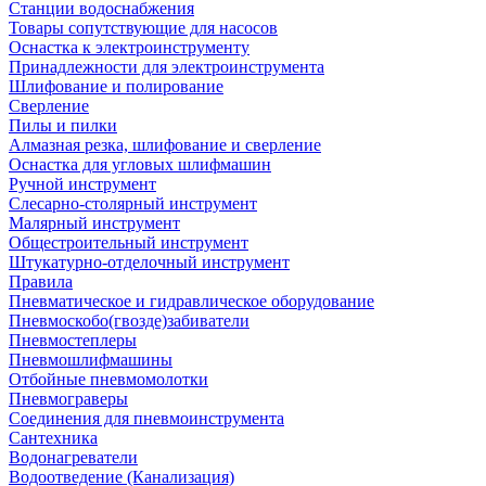
Станции водоснабжения
Товары сопутствующие для насосов
Оснастка к электроинструменту
Принадлежности для электроинструмента
Шлифование и полирование
Сверление
Пилы и пилки
Алмазная резка, шлифование и сверление
Оснастка для угловых шлифмашин
Ручной инструмент
Слесарно-столярный инструмент
Малярный инструмент
Общестроительный инструмент
Штукатурно-отделочный инструмент
Правила
Пневматическое и гидравлическое оборудование
Пневмоскобо(гвозде)забиватели
Пневмостеплеры
Пневмошлифмашины
Отбойные пневмомолотки
Пневмограверы
Соединения для пневмоинструмента
Сантехника
Водонагреватели
Водоотведение (Канализация)