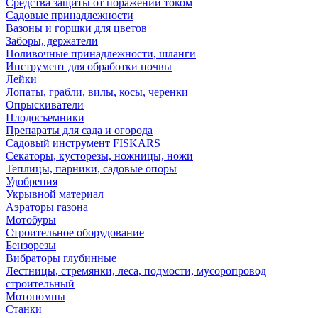
Средства защиты от поражений током
Садовые принадлежности
Вазоны и горшки для цветов
Заборы, держатели
Поливочные принадлежности, шланги
Инструмент для обработки почвы
Лейки
Лопаты, грабли, вилы, косы, черенки
Опрыскиватели
Плодосъемники
Препараты для сада и огорода
Садовый инструмент FISKARS
Секаторы, кусторезы, ножницы, ножи
Теплицы, парники, садовые опоры
Удобрения
Укрывной материал
Аэраторы газона
Мотобуры
Строительное оборудование
Бензорезы
Вибраторы глубинные
Лестницы, стремянки, леса, подмости, мусоропровод
строительный
Мотопомпы
Станки