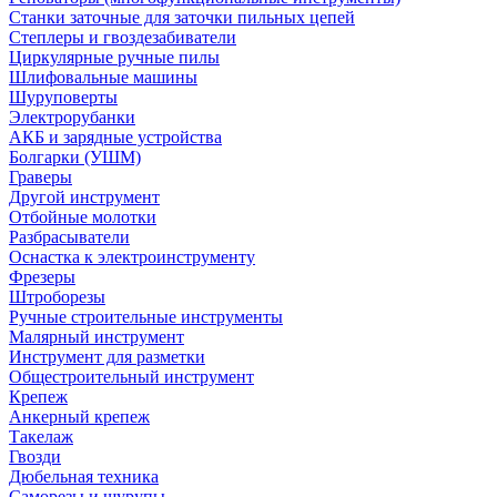
Станки заточные для заточки пильных цепей
Степлеры и гвоздезабиватели
Циркулярные ручные пилы
Шлифовальные машины
Шуруповерты
Электрорубанки
АКБ и зарядные устройства
Болгарки (УШМ)
Граверы
Другой инструмент
Отбойные молотки
Разбрасыватели
Оснастка к электроинструменту
Фрезеры
Штроборезы
Ручные строительные инструменты
Малярный инструмент
Инструмент для разметки
Общестроительный инструмент
Крепеж
Анкерный крепеж
Такелаж
Гвозди
Дюбельная техника
Саморезы и шурупы