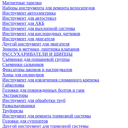
Магнитные тарелки
Наборы инструмента для ремонта велосипедов
Инструмент автоэлектрика
Инструмент для автостекол
Инструмент для АКБ
Инструмент для выхлопной системы
Инструмент для кислородных датчиков
Инструмент для двигателя
Другой инструмент для двигателя
Зенкера и метчики, притирка клапанов
РАССУХАРИВАТЕЛИ И ЩИПЦЫ
Съёмники для поршневой группы
Съемники сальников
Фиксаторы шкивов и распредвалов
Хоны для цилиндров
Инструмент для извлечения сломанного крепежа
Гайколомы
Головки для поврежденных болтов и гаек
Экстракторы
Инструмент для обработки труб
Развальцовщики
Труборезы
Инструмент для ремонта тормозной системы
Головки для суппортов
Другой инструмент для тормозной системы