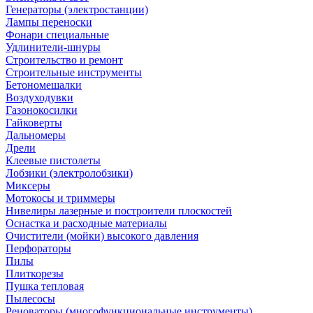
Генераторы (электростанции)
Лампы переноски
Фонари специальные
Удлинители-шнуры
Строительство и ремонт
Строительные инструменты
Бетономешалки
Воздуходувки
Газонокосилки
Гайковерты
Дальномеры
Дрели
Клеевые пистолеты
Лобзики (электролобзики)
Миксеры
Мотокосы и триммеры
Нивелиры лазерные и построители плоскостей
Оснастка и расходные материалы
Очистители (мойки) высокого давления
Перфораторы
Пилы
Плиткорезы
Пушка тепловая
Пылесосы
Реноваторы (многофункциональные инструменты)