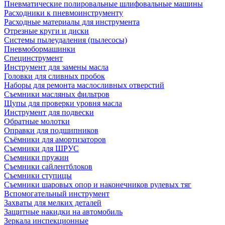
Пневматические полировальные шлифовальные машины
Расходники к пневмоинструменту
Расходные материалы для инструмента
Отрезные круги и диски
Системы пылеудаления (пылесосы)
Пневмобормашинки
Специнструмент
Инструмент для замены масла
Головки для сливных пробок
Наборы для ремонта маслосливных отверстий
Съемники масляных фильтров
Щупы для проверки уровня масла
Инструмент для подвески
Обратные молотки
Оправки для подшипников
Съёмники для амортизаторов
Съемники для ШРУС
Съемники пружин
Съемники сайлентблоков
Съемники ступицы
Съемники шаровых опор и наконечников рулевых тяг
Вспомогательный инструмент
Захваты для мелких деталей
Защитные накидки на автомобиль
Зеркала инспекционные