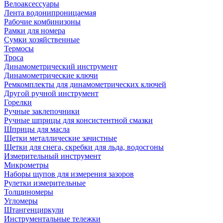
Велоаксессуары
Лента водонипроницаемая
Рабочие комбинизоны
Рамки для номера
Сумки хозяйственные
Термосы
Троса
Динамометрический инструмент
Динамометрические ключи
Ремкомплекты для динамометрических ключей
Другой ручной инструмент
Горелки
Ручные заклепочники
Ручные шприцы для консистентной смазки
Шприцы для масла
Щетки металлические зачистные
Щетки для снега, скребки для льда, водосгоны
Измерительный инструмент
Микрометры
Наборы щупов для измерения зазоров
Рулетки измерительные
Толщиномеры
Угломеры
Штангенциркули
Инструментальные тележки