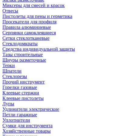
Миксеры для смесей и красок
Отвесы
Пистолеты для пены и герметика
Просекатели для профиля
Правила алюминиевые
Серпянки самоклеящиеся
Сетки стеклотканевые
Стеклодомкраты
Средства индивидуальной защиты
Тазы строительные
Шнуры разметочные
Терки
Шпатели
Стеклорезы
Прочий инструмент
Горелки газовые
Клеевые стержни
Клеевые пистолеты
Лупы
Удлинители электрические
Петли гаражные
Уплотнители
Сумки для инструмента
Хозяйственные товары