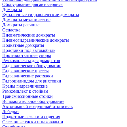
Оборудование для автосервиса
Домкраты
Бутылочные гидравлические домкраты
Домкраты механические
Домкраты реечные
Оснастка
Пневматические домкраты
Пневмогидравлические домкраты
Подкатные домкраты
Подставки под автомобиль
Противооткатные упоры
Ремкомплекты для домкратов
Гидравлическое оборудование
Гидравлические прессы
Гидравлические растяжки
Гидроцилиндры для рихтовки
Краны гидравлические
Ремкомплект к стойкам
Трансмиссионные стойки
Вспомогательное оборудование
Автономный воздушный отопитель
Лебедки
Подкатные лежаки и сидения
Слесарные тиски и наковальни
Струбцины