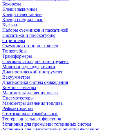
Бокорезы
Клещи зажимные
Клещи переставные
Клещи специальные
Кусачки
Наборы съемников и пассатижей
Пассатижи и плоскогубцы
Стрипперы
Съемники стопорных колец
Тонкогубцы
Трансформеры
Слесарно-столярный инструмент
Молотки, кувалды,киянки
Диагностический инструмент
Вакуумметры
Диагностика систем охлаждения
Компрессометры
Манометры давления масла
Пневмотестеры
Манометры давления топлива
Рефрактометры
Стетоскопы автомобильные
Тестеры дизельных форсунок
Установки для промывки топливных систем
Установки для диагностики и очистки форсунок