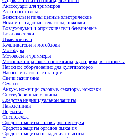
Садовая техника и принадлежности
Аксессуары для триммеров
Аэраторы газона
Бензопилы и пилы цепные электрические
Ножницы садовые, секаторы, ножовки
Воздуходувки и опрыскиватели бензиновые
Газонокосилки
Измельчители
Культиваторы и мотоблоки
Мотобуры
Мотокосы и триммеры
Мотоножницы, электроножницы, кусторезы, высоторезы
Навесное оборудование для культиваторов
Насосы и насосные станции
Свечи зажигания
Сеялки
Аккум. ножницы садовые, секаторы, ножовки
Снегоуборочные машины
Средства индивидуальной защиты
Наколенники
Перчатки
Спецодежда
Средства защиты головы,зрения,слуха
Средства защиты органов дыхания
Средства защиты от падения с высоты