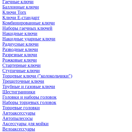
Гаечные ключи
Баллонные ключи
Ключи Torx
Ключи Е-стандарт
Комбинированные ключи
Наборы гаечных ключей
Накидные ключи
Накидные ударные ключи
Радиусные ключи
Разводные ключи
Разрезные ключи
Рожковые ключи
Стартерные ключи
Ступичные ключи
Торцевые ключи ("колокольчики")
Трещоточные ключи
Трубные и газовые ключи
Шестигранники
Головки и наборы головок
Наборы торцевых головок
Торцевые головки
Автоаксессуары
Автопылесосы
Аксессуары для мойки
Велоаксессуары