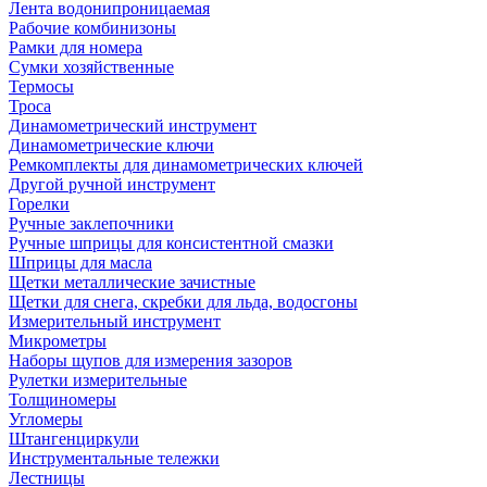
Лента водонипроницаемая
Рабочие комбинизоны
Рамки для номера
Сумки хозяйственные
Термосы
Троса
Динамометрический инструмент
Динамометрические ключи
Ремкомплекты для динамометрических ключей
Другой ручной инструмент
Горелки
Ручные заклепочники
Ручные шприцы для консистентной смазки
Шприцы для масла
Щетки металлические зачистные
Щетки для снега, скребки для льда, водосгоны
Измерительный инструмент
Микрометры
Наборы щупов для измерения зазоров
Рулетки измерительные
Толщиномеры
Угломеры
Штангенциркули
Инструментальные тележки
Лестницы