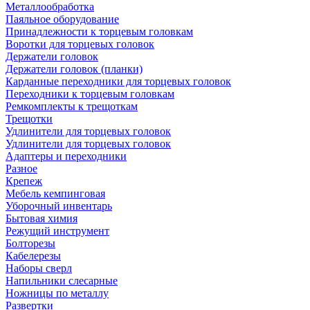
Металлообработка
Паяльное оборудование
Принадлежности к торцевым головкам
Воротки для торцевых головок
Держатели головок
Держатели головок (планки)
Карданные переходники для торцевых головок
Переходники к торцевым головкам
Ремкомплекты к трещоткам
Трещотки
Удлинители для торцевых головок
Удлинители для торцевых головок
Адаптеры и переходники
Разное
Крепеж
Мебель кемпинговая
Уборочный инвентарь
Бытовая химия
Режущий инструмент
Болторезы
Кабелерезы
Наборы сверл
Напильники слесарные
Ножницы по металлу
Развертки