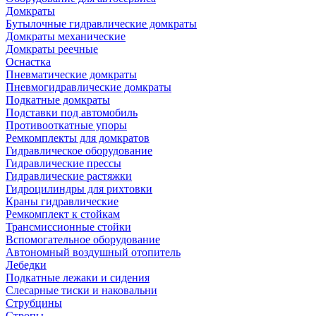
Домкраты
Бутылочные гидравлические домкраты
Домкраты механические
Домкраты реечные
Оснастка
Пневматические домкраты
Пневмогидравлические домкраты
Подкатные домкраты
Подставки под автомобиль
Противооткатные упоры
Ремкомплекты для домкратов
Гидравлическое оборудование
Гидравлические прессы
Гидравлические растяжки
Гидроцилиндры для рихтовки
Краны гидравлические
Ремкомплект к стойкам
Трансмиссионные стойки
Вспомогательное оборудование
Автономный воздушный отопитель
Лебедки
Подкатные лежаки и сидения
Слесарные тиски и наковальни
Струбцины
Стропы