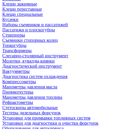
Клещи зажимные
Клещи переставные
Клещи специальные
Кусачки
Наборы съемников и пассатижей
Пассатижи и плоскогубцы
Стрипперы
Съемники стопорных колец
Тонкогубцы
Трансформеры
Слесарно-столярный инструмент
Молотки, кувалды,киянки
Диагностический инструмент
Вакуумметры
Диагностика систем охлаждения
Компрессометры
Манометры давления масла
Пневмотестеры
Манометры давления топлива
Рефрактометры
Стетоскопы автомобильные
Тестеры дизельных форсунок
Установки для промывки топливных систем
Установки для диагностики и очистки форсунок
Оборудование для автосервиса