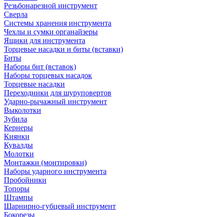
Резьбонарезной инструмент
Сверла
Системы хранения инструмента
Чехлы и сумки органайзеры
Ящики для инструмента
Торцевые насадки и биты (вставки)
Биты
Наборы бит (вставок)
Наборы торцевых насадок
Торцевые насадки
Переходники для шуруповертов
Ударно-рычажный инструмент
Выколотки
Зубила
Кернеры
Киянки
Кувалды
Молотки
Монтажки (монтировки)
Наборы ударного инструмента
Пробойники
Топоры
Штампы
Шарнирно-губцевый инструмент
Бокорезы