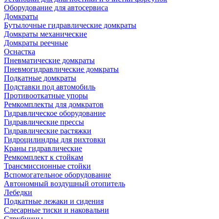
Оборудование для автосервиса
Домкраты
Бутылочные гидравлические домкраты
Домкраты механические
Домкраты реечные
Оснастка
Пневматические домкраты
Пневмогидравлические домкраты
Подкатные домкраты
Подставки под автомобиль
Противооткатные упоры
Ремкомплекты для домкратов
Гидравлическое оборудование
Гидравлические прессы
Гидравлические растяжки
Гидроцилиндры для рихтовки
Краны гидравлические
Ремкомплект к стойкам
Трансмиссионные стойки
Вспомогательное оборудование
Автономный воздушный отопитель
Лебедки
Подкатные лежаки и сидения
Слесарные тиски и наковальни
Струбцины