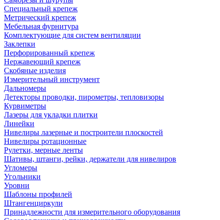
Специальный крепеж
Метрический крепеж
Мебельная фурнитура
Комплектующие для систем вентиляции
Заклепки
Перфорированный крепеж
Нержавеющий крепеж
Скобяные изделия
Измерительный инструмент
Дальномеры
Детекторы проводки, пирометры, тепловизоры
Курвиметры
Лазеры для укладки плитки
Линейки
Нивелиры лазерные и построители плоскостей
Нивелиры ротационные
Рулетки, мерные ленты
Шативы, штанги, рейки, держатели для нивелиров
Угломеры
Угольники
Уровни
Шаблоны профилей
Штангенциркули
Принадлежности для измерительного оборудования