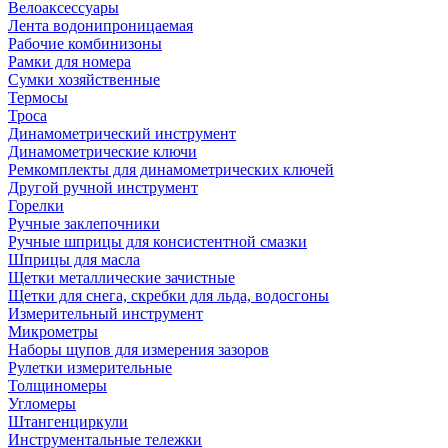
Велоаксессуары
Лента водонипроницаемая
Рабочие комбинизоны
Рамки для номера
Сумки хозяйственные
Термосы
Троса
Динамометрический инструмент
Динамометрические ключи
Ремкомплекты для динамометрических ключей
Другой ручной инструмент
Горелки
Ручные заклепочники
Ручные шприцы для консистентной смазки
Шприцы для масла
Щетки металлические зачистные
Щетки для снега, скребки для льда, водосгоны
Измерительный инструмент
Микрометры
Наборы щупов для измерения зазоров
Рулетки измерительные
Толщиномеры
Угломеры
Штангенциркули
Инструментальные тележки