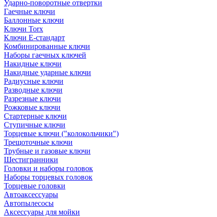
Ударно-поворотные отвертки
Гаечные ключи
Баллонные ключи
Ключи Torx
Ключи Е-стандарт
Комбинированные ключи
Наборы гаечных ключей
Накидные ключи
Накидные ударные ключи
Радиусные ключи
Разводные ключи
Разрезные ключи
Рожковые ключи
Стартерные ключи
Ступичные ключи
Торцевые ключи ("колокольчики")
Трещоточные ключи
Трубные и газовые ключи
Шестигранники
Головки и наборы головок
Наборы торцевых головок
Торцевые головки
Автоаксессуары
Автопылесосы
Аксессуары для мойки