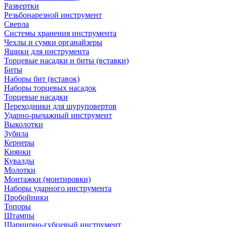
Развертки
Резьбонарезной инструмент
Сверла
Системы хранения инструмента
Чехлы и сумки органайзеры
Ящики для инструмента
Торцевые насадки и биты (вставки)
Биты
Наборы бит (вставок)
Наборы торцевых насадок
Торцевые насадки
Переходники для шуруповертов
Ударно-рычажный инструмент
Выколотки
Зубила
Кернеры
Киянки
Кувалды
Молотки
Монтажки (монтировки)
Наборы ударного инструмента
Пробойники
Топоры
Штампы
Шарнирно-губцевый инструмент