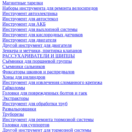
Магнитные тарелки
Наборы инструмента для ремонта велосипедов
Инструмент автоэлектрика
Инструмент для автостекол
Инструмент для АКБ
Инструмент для выхлопной системы
Инструмент для кислородных датчиков
Инструмент для двигателя
Другой инструмент для двигателя
Зенкера и метчики, притирка клапанов
РАССУХАРИВАТЕЛИ И ЩИПЦЫ
Съёмники для поршневой группы
Съемники сальников
Фиксаторы шкивов и распредвалов
Хоны для цилиндров
Инструмент для извлечения сломанного крепежа
Гайколомы
Головки для поврежденных болтов и гаек
Экстракторы
Инструмент для обработки труб
Развальцовщики
Труборезы
Инструмент для ремонта тормозной системы
Головки для суппортов
Другой инструмент для тормозной системы