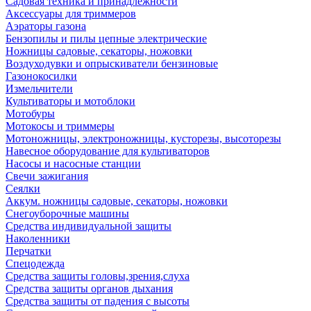
Садовая техника и принадлежности
Аксессуары для триммеров
Аэраторы газона
Бензопилы и пилы цепные электрические
Ножницы садовые, секаторы, ножовки
Воздуходувки и опрыскиватели бензиновые
Газонокосилки
Измельчители
Культиваторы и мотоблоки
Мотобуры
Мотокосы и триммеры
Мотоножницы, электроножницы, кусторезы, высоторезы
Навесное оборудование для культиваторов
Насосы и насосные станции
Свечи зажигания
Сеялки
Аккум. ножницы садовые, секаторы, ножовки
Снегоуборочные машины
Средства индивидуальной защиты
Наколенники
Перчатки
Спецодежда
Средства защиты головы,зрения,слуха
Средства защиты органов дыхания
Средства защиты от падения с высоты