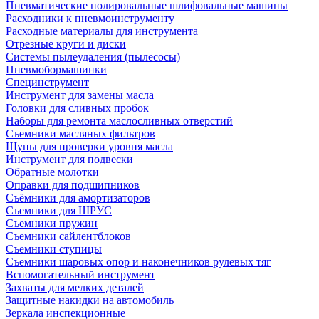
Пневматические полировальные шлифовальные машины
Расходники к пневмоинструменту
Расходные материалы для инструмента
Отрезные круги и диски
Системы пылеудаления (пылесосы)
Пневмобормашинки
Специнструмент
Инструмент для замены масла
Головки для сливных пробок
Наборы для ремонта маслосливных отверстий
Съемники масляных фильтров
Щупы для проверки уровня масла
Инструмент для подвески
Обратные молотки
Оправки для подшипников
Съёмники для амортизаторов
Съемники для ШРУС
Съемники пружин
Съемники сайлентблоков
Съемники ступицы
Съемники шаровых опор и наконечников рулевых тяг
Вспомогательный инструмент
Захваты для мелких деталей
Защитные накидки на автомобиль
Зеркала инспекционные