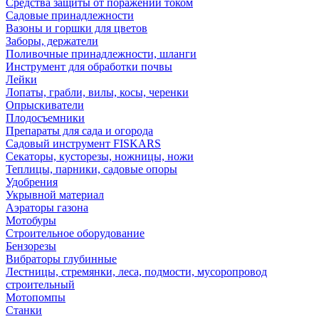
Средства защиты от поражений током
Садовые принадлежности
Вазоны и горшки для цветов
Заборы, держатели
Поливочные принадлежности, шланги
Инструмент для обработки почвы
Лейки
Лопаты, грабли, вилы, косы, черенки
Опрыскиватели
Плодосъемники
Препараты для сада и огорода
Садовый инструмент FISKARS
Секаторы, кусторезы, ножницы, ножи
Теплицы, парники, садовые опоры
Удобрения
Укрывной материал
Аэраторы газона
Мотобуры
Строительное оборудование
Бензорезы
Вибраторы глубинные
Лестницы, стремянки, леса, подмости, мусоропровод
строительный
Мотопомпы
Станки