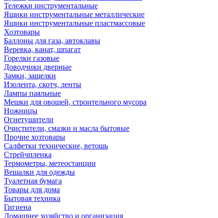
Тележки инструментальные
Ящики инструментальные металлические
Ящики инструментальные пластмассовые
Хозтовары
Баллоны для газа, автоклавы
Веревка, канат, шпагат
Горелки газовые
Доводчики дверные
Замки, защелки
Изолента, скотч, ленты
Лампы паяльные
Мешки для овощей, строительного мусора
Ножницы
Огнетушители
Очистители, смазки и масла бытовые
Прочие хозтовары
Салфетки технические, ветошь
Стрейчпленка
Термометры, метеостанции
Вешалки для одежды
Туалетная бумага
Товары для дома
Бытовая техника
Гигиена
Домашнее хозяйство и организация