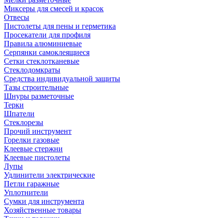
Миксеры для смесей и красок
Отвесы
Пистолеты для пены и герметика
Просекатели для профиля
Правила алюминиевые
Серпянки самоклеящиеся
Сетки стеклотканевые
Стеклодомкраты
Средства индивидуальной защиты
Тазы строительные
Шнуры разметочные
Терки
Шпатели
Стеклорезы
Прочий инструмент
Горелки газовые
Клеевые стержни
Клеевые пистолеты
Лупы
Удлинители электрические
Петли гаражные
Уплотнители
Сумки для инструмента
Хозяйственные товары