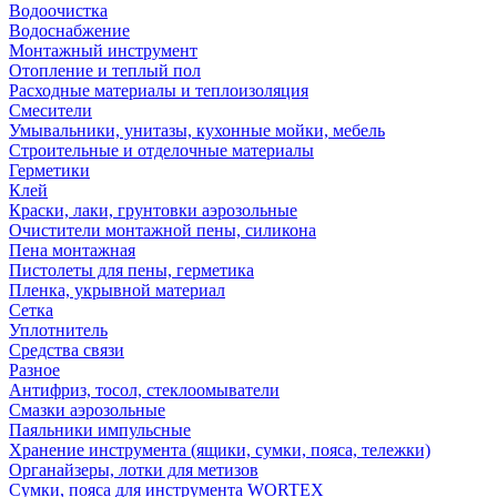
Водоочистка
Водоснабжение
Монтажный инструмент
Отопление и теплый пол
Расходные материалы и теплоизоляция
Смесители
Умывальники, унитазы, кухонные мойки, мебель
Строительные и отделочные материалы
Герметики
Клей
Краски, лаки, грунтовки аэрозольные
Очистители монтажной пены, силикона
Пена монтажная
Пистолеты для пены, герметика
Пленка, укрывной материал
Сетка
Уплотнитель
Средства связи
Разное
Антифриз, тосол, стеклоомыватели
Смазки аэрозольные
Паяльники импульсные
Хранение инструмента (ящики, сумки, пояса, тележки)
Органайзеры, лотки для метизов
Сумки, пояса для инструмента WORTEX