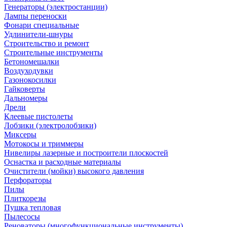
Генераторы (электростанции)
Лампы переноски
Фонари специальные
Удлинители-шнуры
Строительство и ремонт
Строительные инструменты
Бетономешалки
Воздуходувки
Газонокосилки
Гайковерты
Дальномеры
Дрели
Клеевые пистолеты
Лобзики (электролобзики)
Миксеры
Мотокосы и триммеры
Нивелиры лазерные и построители плоскостей
Оснастка и расходные материалы
Очистители (мойки) высокого давления
Перфораторы
Пилы
Плиткорезы
Пушка тепловая
Пылесосы
Реноваторы (многофункциональные инструменты)