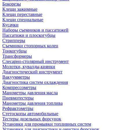
Бокорезы
Клещи зажимные
Клещи переставные
Клещи специальные
Кусачки
Наборы съемников и пассатижей
Пассатижи и плоскогубцы
Стрипперы
Съемники стопорных колец
Тонкогубцы
Трансформеры
Слесарно-столярный инструмент
Молотки, кувалды,киянки
Диагностический инструмент
Вакуумметры
Диагностика систем охлаждения
Компрессометры
Манометры давления масла
Пневмотестеры
Манометры давления топлива
Рефрактометры
Стетоскопы автомобильные
Тестеры дизельных форсунок
Установки для промывки топливных систем
Установки для диагностики и очистки форсунок