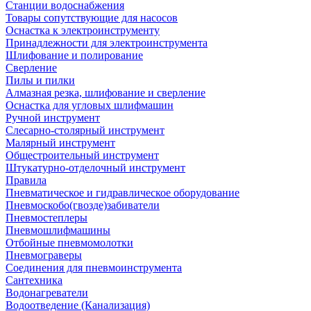
Станции водоснабжения
Товары сопутствующие для насосов
Оснастка к электроинструменту
Принадлежности для электроинструмента
Шлифование и полирование
Сверление
Пилы и пилки
Алмазная резка, шлифование и сверление
Оснастка для угловых шлифмашин
Ручной инструмент
Слесарно-столярный инструмент
Малярный инструмент
Общестроительный инструмент
Штукатурно-отделочный инструмент
Правила
Пневматическое и гидравлическое оборудование
Пневмоскобо(гвозде)забиватели
Пневмостеплеры
Пневмошлифмашины
Отбойные пневмомолотки
Пневмограверы
Соединения для пневмоинструмента
Сантехника
Водонагреватели
Водоотведение (Канализация)