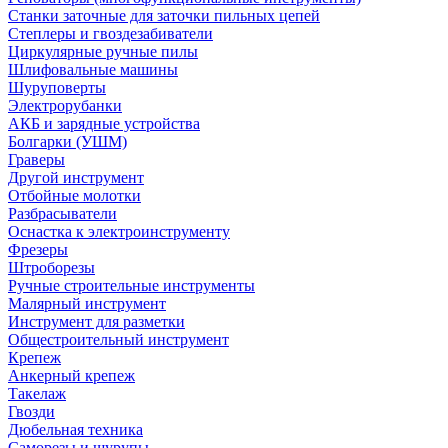
Станки заточные для заточки пильных цепей
Степлеры и гвоздезабиватели
Циркулярные ручные пилы
Шлифовальные машины
Шуруповерты
Электрорубанки
АКБ и зарядные устройства
Болгарки (УШМ)
Граверы
Другой инструмент
Отбойные молотки
Разбрасыватели
Оснастка к электроинструменту
Фрезеры
Штроборезы
Ручные строительные инструменты
Малярный инструмент
Инструмент для разметки
Общестроительный инструмент
Крепеж
Анкерный крепеж
Такелаж
Гвозди
Дюбельная техника
Саморезы и шурупы