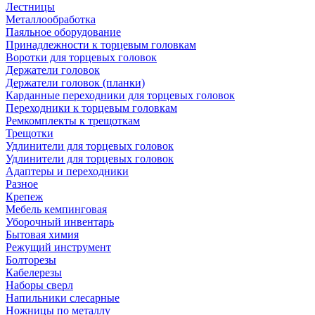
Лестницы
Металлообработка
Паяльное оборудование
Принадлежности к торцевым головкам
Воротки для торцевых головок
Держатели головок
Держатели головок (планки)
Карданные переходники для торцевых головок
Переходники к торцевым головкам
Ремкомплекты к трещоткам
Трещотки
Удлинители для торцевых головок
Удлинители для торцевых головок
Адаптеры и переходники
Разное
Крепеж
Мебель кемпинговая
Уборочный инвентарь
Бытовая химия
Режущий инструмент
Болторезы
Кабелерезы
Наборы сверл
Напильники слесарные
Ножницы по металлу