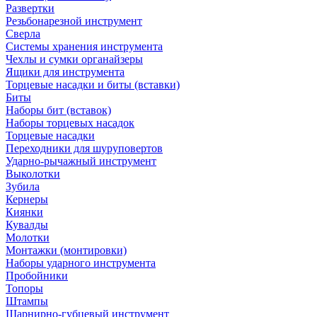
Развертки
Резьбонарезной инструмент
Сверла
Системы хранения инструмента
Чехлы и сумки органайзеры
Ящики для инструмента
Торцевые насадки и биты (вставки)
Биты
Наборы бит (вставок)
Наборы торцевых насадок
Торцевые насадки
Переходники для шуруповертов
Ударно-рычажный инструмент
Выколотки
Зубила
Кернеры
Киянки
Кувалды
Молотки
Монтажки (монтировки)
Наборы ударного инструмента
Пробойники
Топоры
Штампы
Шарнирно-губцевый инструмент