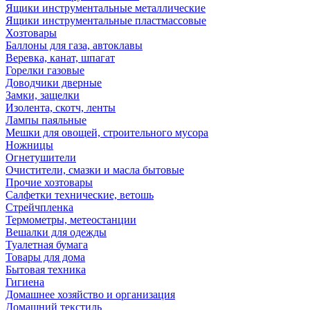
Ящики инструментальные металлические
Ящики инструментальные пластмассовые
Хозтовары
Баллоны для газа, автоклавы
Веревка, канат, шпагат
Горелки газовые
Доводчики дверные
Замки, защелки
Изолента, скотч, ленты
Лампы паяльные
Мешки для овощей, строительного мусора
Ножницы
Огнетушители
Очистители, смазки и масла бытовые
Прочие хозтовары
Салфетки технические, ветошь
Стрейчпленка
Термометры, метеостанции
Вешалки для одежды
Туалетная бумага
Товары для дома
Бытовая техника
Гигиена
Домашнее хозяйство и организация
Домашний текстиль