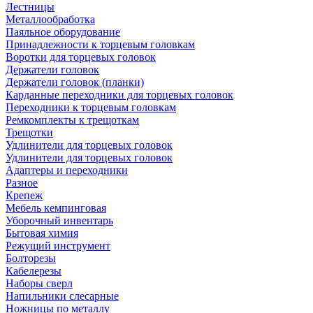
Лестницы
Металлообработка
Паяльное оборудование
Принадлежности к торцевым головкам
Воротки для торцевых головок
Держатели головок
Держатели головок (планки)
Карданные переходники для торцевых головок
Переходники к торцевым головкам
Ремкомплекты к трещоткам
Трещотки
Удлинители для торцевых головок
Удлинители для торцевых головок
Адаптеры и переходники
Разное
Крепеж
Мебель кемпинговая
Уборочный инвентарь
Бытовая химия
Режущий инструмент
Болторезы
Кабелерезы
Наборы сверл
Напильники слесарные
Ножницы по металлу