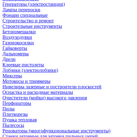
Генераторы (электростанции)
Лампы переноски
Фонари специальные
Строительство и ремонт
Строительные инструменты
Бетономешалки
Воздуходувки
Газонокосилки
Гайковерты
Дальномеры
Дрели
Клеевые пистолеты
Лобзики (электролобзики)
Миксеры
Мотокосы и триммеры
Нивелиры лазерные и построители плоскостей
Оснастка и расходные материалы
Очистители (мойки) высокого давления
Перфораторы
Пилы
Плиткорезы
Пушка тепловая
Пылесосы
Реноваторы (многофункциональные инструменты)
Станки заточные для заточки пильных цепей