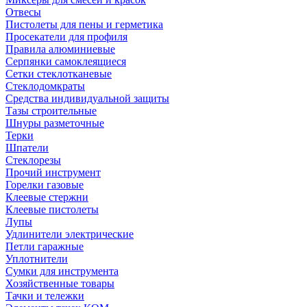
Отвесы
Пистолеты для пены и герметика
Просекатели для профиля
Правила алюминиевые
Серпянки самоклеящиеся
Сетки стеклотканевые
Стеклодомкраты
Средства индивидуальной защиты
Тазы строительные
Шнуры разметочные
Терки
Шпатели
Стеклорезы
Прочий инструмент
Горелки газовые
Клеевые стержни
Клеевые пистолеты
Лупы
Удлинители электрические
Петли гаражные
Уплотнители
Сумки для инструмента
Хозяйственные товары
Тачки и тележки