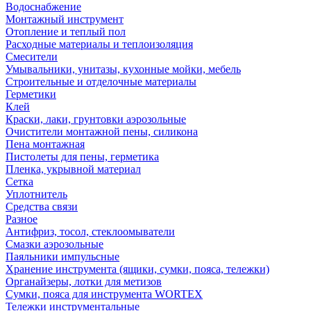
Водоснабжение
Монтажный инструмент
Отопление и теплый пол
Расходные материалы и теплоизоляция
Смесители
Умывальники, унитазы, кухонные мойки, мебель
Строительные и отделочные материалы
Герметики
Клей
Краски, лаки, грунтовки аэрозольные
Очистители монтажной пены, силикона
Пена монтажная
Пистолеты для пены, герметика
Пленка, укрывной материал
Сетка
Уплотнитель
Средства связи
Разное
Антифриз, тосол, стеклоомыватели
Смазки аэрозольные
Паяльники импульсные
Хранение инструмента (ящики, сумки, пояса, тележки)
Органайзеры, лотки для метизов
Сумки, пояса для инструмента WORTEX
Тележки инструментальные