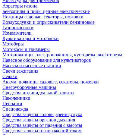
Аксессуары для триммеров
Аэраторы газона
Бензопилы и пилы цепные электрические
Ножницы садовые, секаторы, ножовки
Воздуходувки и опрыскиватели бензиновые
Газонокосилки
Измельчители
Культиваторы и мотоблоки
Мотобуры
Мотокосы и триммеры
Мотоножницы, электроножницы, кусторезы, высоторезы
Навесное оборудование для культиваторов
Насосы и насосные станции
Свечи зажигания
Сеялки
Аккум. ножницы садовые, секаторы, ножовки
Снегоуборочные машины
Средства индивидуальной защиты
Наколенники
Перчатки
Спецодежда
Средства защиты головы,зрения,слуха
Средства защиты органов дыхания
Средства защиты от падения с высоты
Средства защиты от поражений током