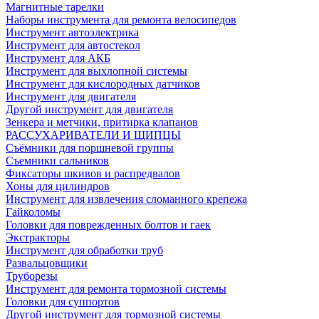
Магнитные тарелки
Наборы инструмента для ремонта велосипедов
Инструмент автоэлектрика
Инструмент для автостекол
Инструмент для АКБ
Инструмент для выхлопной системы
Инструмент для кислородных датчиков
Инструмент для двигателя
Другой инструмент для двигателя
Зенкера и метчики, притирка клапанов
РАССУХАРИВАТЕЛИ И ЩИПЦЫ
Съёмники для поршневой группы
Съемники сальников
Фиксаторы шкивов и распредвалов
Хоны для цилиндров
Инструмент для извлечения сломанного крепежа
Гайколомы
Головки для поврежденных болтов и гаек
Экстракторы
Инструмент для обработки труб
Развальцовщики
Труборезы
Инструмент для ремонта тормозной системы
Головки для суппортов
Другой инструмент для тормозной системы