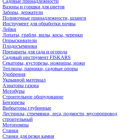
Садовые принадлежности
Вазоны и горшки для цветов
Заборы, держатели
Поливочные принадлежности, шланги
Инструмент для обработки почвы
Лейки
Лопаты, грабли, вилы, косы, черенки
Опрыскиватели
Плодосъемники
Препараты для сада и огорода
Садовый инструмент FISKARS
Секаторы, кусторезы, ножницы, ножи
Теплицы, парники, садовые опоры
Удобрения
Укрывной материал
Аэраторы газона
Мотобуры
Строительное оборудование
Бензорезы
Вибраторы глубинные
Лестницы, стремянки, леса, подмости, мусоропровод
строительный
Мотопомпы
Станки
Станки для резки камня