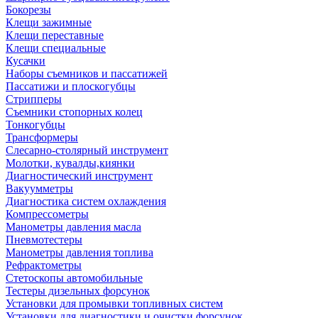
Бокорезы
Клещи зажимные
Клещи переставные
Клещи специальные
Кусачки
Наборы съемников и пассатижей
Пассатижи и плоскогубцы
Стрипперы
Съемники стопорных колец
Тонкогубцы
Трансформеры
Слесарно-столярный инструмент
Молотки, кувалды,киянки
Диагностический инструмент
Вакуумметры
Диагностика систем охлаждения
Компрессометры
Манометры давления масла
Пневмотестеры
Манометры давления топлива
Рефрактометры
Стетоскопы автомобильные
Тестеры дизельных форсунок
Установки для промывки топливных систем
Установки для диагностики и очистки форсунок