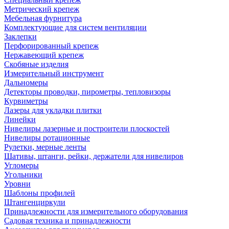
Метрический крепеж
Мебельная фурнитура
Комплектующие для систем вентиляции
Заклепки
Перфорированный крепеж
Нержавеющий крепеж
Скобяные изделия
Измерительный инструмент
Дальномеры
Детекторы проводки, пирометры, тепловизоры
Курвиметры
Лазеры для укладки плитки
Линейки
Нивелиры лазерные и построители плоскостей
Нивелиры ротационные
Рулетки, мерные ленты
Шативы, штанги, рейки, держатели для нивелиров
Угломеры
Угольники
Уровни
Шаблоны профилей
Штангенциркули
Принадлежности для измерительного оборудования
Садовая техника и принадлежности