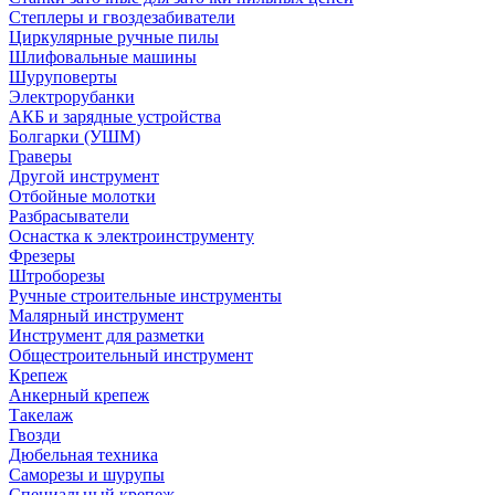
Степлеры и гвоздезабиватели
Циркулярные ручные пилы
Шлифовальные машины
Шуруповерты
Электрорубанки
АКБ и зарядные устройства
Болгарки (УШМ)
Граверы
Другой инструмент
Отбойные молотки
Разбрасыватели
Оснастка к электроинструменту
Фрезеры
Штроборезы
Ручные строительные инструменты
Малярный инструмент
Инструмент для разметки
Общестроительный инструмент
Крепеж
Анкерный крепеж
Такелаж
Гвозди
Дюбельная техника
Саморезы и шурупы
Специальный крепеж