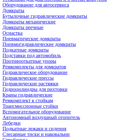
Оборудование для автосервиса
Домкраты
Бутылочные гидравлические домкраты
Домкраты механические
Домкраты реечные
Оснастка
Пневматические домкраты
Пневмогидравлические домкраты
Подкатные домкраты
Подставки под автомобиль
Противооткатные упоры
Ремкомплекты для домкратов
Гидравлическое оборудование
Гидравлические прессы
Гидравлические растяжки
Гидроцилиндры для рихтовки
Краны гидравлические
Ремкомплект к стойкам
Трансмиссионные стойки
Вспомогательное оборудование
Автономный воздушный отопитель
Лебедки
Подкатные лежаки и сидения
Слесарные тиски и наковальни
Струбцины