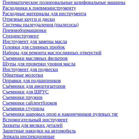
Пневматические полировальные шлифовальные машины
Расходники к пневмоинструменту
Расходные материалы для инструмента
Отрезные круги и диски
Системы пылеудаления (пылесосы)
Пневмобормашинки
Специнструмент
Инструмент для замены масла
Головки для сливных пробок
Наборы для ремонта маслосливных отверстий
Съемники масляных фильтров
Щупы для проверки уровня масла
Инструмент для подвески
Обратные молотки
Оправки для подшипников
Съёмники для амортизаторов
Съемники для ШРУС
Съемники пружин
Съемники сайлентблоков
Съемники ступицы
Съемники шаровых опор и наконечников рулевых тяг
Вспомогательный инструмент
Захваты для мелких деталей
Защитные накидки на автомобиль
Зеркала инспекционные