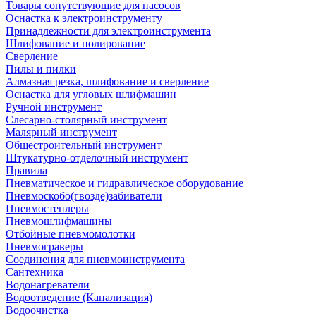
Товары сопутствующие для насосов
Оснастка к электроинструменту
Принадлежности для электроинструмента
Шлифование и полирование
Сверление
Пилы и пилки
Алмазная резка, шлифование и сверление
Оснастка для угловых шлифмашин
Ручной инструмент
Слесарно-столярный инструмент
Малярный инструмент
Общестроительный инструмент
Штукатурно-отделочный инструмент
Правила
Пневматическое и гидравлическое оборудование
Пневмоскобо(гвозде)забиватели
Пневмостеплеры
Пневмошлифмашины
Отбойные пневмомолотки
Пневмограверы
Соединения для пневмоинструмента
Сантехника
Водонагреватели
Водоотведение (Канализация)
Водоочистка