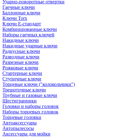
Ударно-поворотные отвертки
Гаечные ключи
Баллонные ключи
Ключи Torx
Ключи Е-стандарт
Комбинированные ключи
Наборы гаечных ключей
Накидные ключи
Накидные ударные ключи
Радиусные ключи
Разводные ключи
Разрезные ключи
Рожковые ключи
Стартерные ключи
Ступичные ключи
Торцевые ключи ("колокольчики")
Трещоточные ключи
Трубные и газовые ключи
Шестигранники
Головки и наборы головок
Наборы торцевых головок
Торцевые головки
Автоаксессуары
Автопылесосы
Аксессуары для мойки