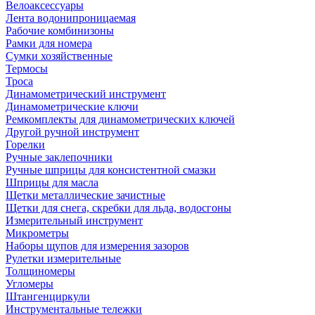
Велоаксессуары
Лента водонипроницаемая
Рабочие комбинизоны
Рамки для номера
Сумки хозяйственные
Термосы
Троса
Динамометрический инструмент
Динамометрические ключи
Ремкомплекты для динамометрических ключей
Другой ручной инструмент
Горелки
Ручные заклепочники
Ручные шприцы для консистентной смазки
Шприцы для масла
Щетки металлические зачистные
Щетки для снега, скребки для льда, водосгоны
Измерительный инструмент
Микрометры
Наборы щупов для измерения зазоров
Рулетки измерительные
Толщиномеры
Угломеры
Штангенциркули
Инструментальные тележки