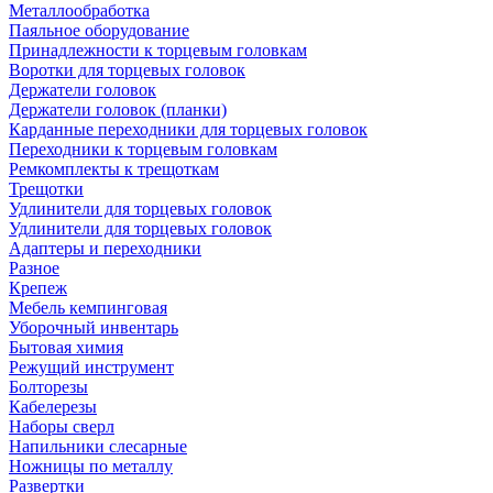
Металлообработка
Паяльное оборудование
Принадлежности к торцевым головкам
Воротки для торцевых головок
Держатели головок
Держатели головок (планки)
Карданные переходники для торцевых головок
Переходники к торцевым головкам
Ремкомплекты к трещоткам
Трещотки
Удлинители для торцевых головок
Удлинители для торцевых головок
Адаптеры и переходники
Разное
Крепеж
Мебель кемпинговая
Уборочный инвентарь
Бытовая химия
Режущий инструмент
Болторезы
Кабелерезы
Наборы сверл
Напильники слесарные
Ножницы по металлу
Развертки