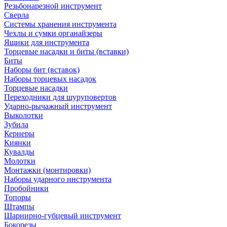
Резьбонарезной инструмент
Сверла
Системы хранения инструмента
Чехлы и сумки органайзеры
Ящики для инструмента
Торцевые насадки и биты (вставки)
Биты
Наборы бит (вставок)
Наборы торцевых насадок
Торцевые насадки
Переходники для шуруповертов
Ударно-рычажный инструмент
Выколотки
Зубила
Кернеры
Киянки
Кувалды
Молотки
Монтажки (монтировки)
Наборы ударного инструмента
Пробойники
Топоры
Штампы
Шарнирно-губцевый инструмент
Бокорезы