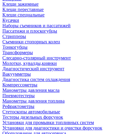
Клещи зажимные
Клещи переставные
Клещи специальные
Кусачки
Наборы съемников и пассатижей
Пассатижи и плоскогубцы
Стрипперы
Съемники стопорных колец
Тонкогубцы
Трансформеры
Слесарно-столярный инструмент
Молотки, кувалды,киянки
Диагностический инструмент
Вакуумметры
Диагностика систем охлаждения
Компрессометры
Манометры давления масла
Пневмотестеры
Манометры давления топлива
Рефрактометры
Стетоскопы автомобильные
Тестеры дизельных форсунок
Установки для промывки топливных систем
Установки для диагностики и очистки форсунок
Оборудование для автосервиса