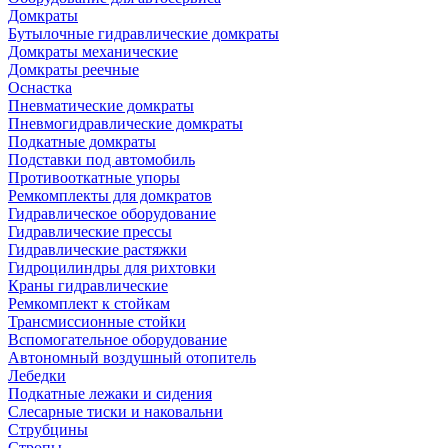
Домкраты
Бутылочные гидравлические домкраты
Домкраты механические
Домкраты реечные
Оснастка
Пневматические домкраты
Пневмогидравлические домкраты
Подкатные домкраты
Подставки под автомобиль
Противооткатные упоры
Ремкомплекты для домкратов
Гидравлическое оборудование
Гидравлические прессы
Гидравлические растяжки
Гидроцилиндры для рихтовки
Краны гидравлические
Ремкомплект к стойкам
Трансмиссионные стойки
Вспомогательное оборудование
Автономный воздушный отопитель
Лебедки
Подкатные лежаки и сидения
Слесарные тиски и наковальни
Струбцины
Стропы