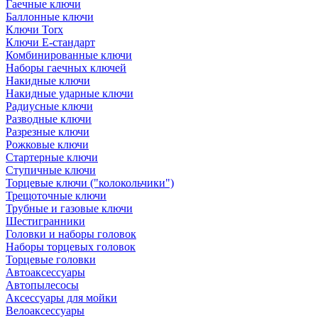
Гаечные ключи
Баллонные ключи
Ключи Torx
Ключи Е-стандарт
Комбинированные ключи
Наборы гаечных ключей
Накидные ключи
Накидные ударные ключи
Радиусные ключи
Разводные ключи
Разрезные ключи
Рожковые ключи
Стартерные ключи
Ступичные ключи
Торцевые ключи ("колокольчики")
Трещоточные ключи
Трубные и газовые ключи
Шестигранники
Головки и наборы головок
Наборы торцевых головок
Торцевые головки
Автоаксессуары
Автопылесосы
Аксессуары для мойки
Велоаксессуары