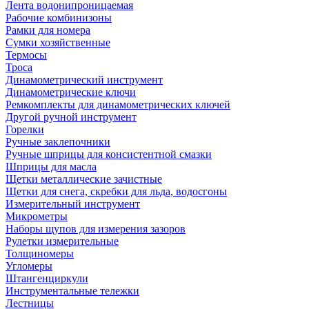
Лента водонипроницаемая
Рабочие комбинизоны
Рамки для номера
Сумки хозяйственные
Термосы
Троса
Динамометрический инструмент
Динамометрические ключи
Ремкомплекты для динамометрических ключей
Другой ручной инструмент
Горелки
Ручные заклепочники
Ручные шприцы для консистентной смазки
Шприцы для масла
Щетки металлические зачистные
Щетки для снега, скребки для льда, водосгоны
Измерительный инструмент
Микрометры
Наборы щупов для измерения зазоров
Рулетки измерительные
Толщиномеры
Угломеры
Штангенциркули
Инструментальные тележки
Лестницы