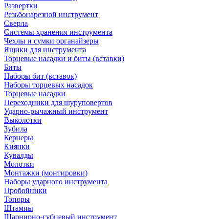
Развертки
Резьбонарезной инструмент
Сверла
Системы хранения инструмента
Чехлы и сумки органайзеры
Ящики для инструмента
Торцевые насадки и биты (вставки)
Биты
Наборы бит (вставок)
Наборы торцевых насадок
Торцевые насадки
Переходники для шуруповертов
Ударно-рычажный инструмент
Выколотки
Зубила
Кернеры
Киянки
Кувалды
Молотки
Монтажки (монтировки)
Наборы ударного инструмента
Пробойники
Топоры
Штампы
Шарнирно-губцевый инструмент