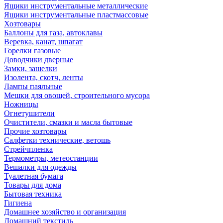
Ящики инструментальные металлические
Ящики инструментальные пластмассовые
Хозтовары
Баллоны для газа, автоклавы
Веревка, канат, шпагат
Горелки газовые
Доводчики дверные
Замки, защелки
Изолента, скотч, ленты
Лампы паяльные
Мешки для овощей, строительного мусора
Ножницы
Огнетушители
Очистители, смазки и масла бытовые
Прочие хозтовары
Салфетки технические, ветошь
Стрейчпленка
Термометры, метеостанции
Вешалки для одежды
Туалетная бумага
Товары для дома
Бытовая техника
Гигиена
Домашнее хозяйство и организация
Домашний текстиль