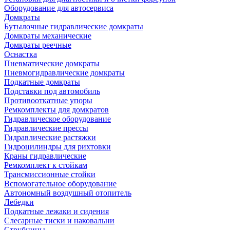
Оборудование для автосервиса
Домкраты
Бутылочные гидравлические домкраты
Домкраты механические
Домкраты реечные
Оснастка
Пневматические домкраты
Пневмогидравлические домкраты
Подкатные домкраты
Подставки под автомобиль
Противооткатные упоры
Ремкомплекты для домкратов
Гидравлическое оборудование
Гидравлические прессы
Гидравлические растяжки
Гидроцилиндры для рихтовки
Краны гидравлические
Ремкомплект к стойкам
Трансмиссионные стойки
Вспомогательное оборудование
Автономный воздушный отопитель
Лебедки
Подкатные лежаки и сидения
Слесарные тиски и наковальни
Струбцины