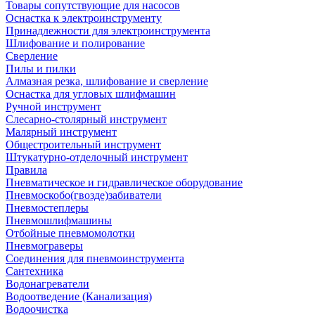
Товары сопутствующие для насосов
Оснастка к электроинструменту
Принадлежности для электроинструмента
Шлифование и полирование
Сверление
Пилы и пилки
Алмазная резка, шлифование и сверление
Оснастка для угловых шлифмашин
Ручной инструмент
Слесарно-столярный инструмент
Малярный инструмент
Общестроительный инструмент
Штукатурно-отделочный инструмент
Правила
Пневматическое и гидравлическое оборудование
Пневмоскобо(гвозде)забиватели
Пневмостеплеры
Пневмошлифмашины
Отбойные пневмомолотки
Пневмограверы
Соединения для пневмоинструмента
Сантехника
Водонагреватели
Водоотведение (Канализация)
Водоочистка