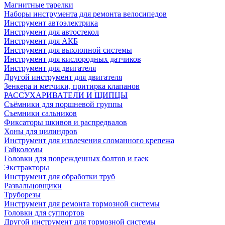
Магнитные тарелки
Наборы инструмента для ремонта велосипедов
Инструмент автоэлектрика
Инструмент для автостекол
Инструмент для АКБ
Инструмент для выхлопной системы
Инструмент для кислородных датчиков
Инструмент для двигателя
Другой инструмент для двигателя
Зенкера и метчики, притирка клапанов
РАССУХАРИВАТЕЛИ И ЩИПЦЫ
Съёмники для поршневой группы
Съемники сальников
Фиксаторы шкивов и распредвалов
Хоны для цилиндров
Инструмент для извлечения сломанного крепежа
Гайколомы
Головки для поврежденных болтов и гаек
Экстракторы
Инструмент для обработки труб
Развальцовщики
Труборезы
Инструмент для ремонта тормозной системы
Головки для суппортов
Другой инструмент для тормозной системы