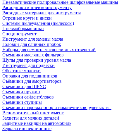
Пневматические полировальные шлифовальные машины
Расходники к пневмоинструменту
Расходные материалы для инструмента
Отрезные круги и диски
Системы пылеудаления (пылесосы)
Пневмобормашинки
Специнструмент
Инструмент для замены масла
Головки для сливных пробок
Наборы для ремонта маслосливных отверстий
Съемники масляных фильтров
Щупы для проверки уровня масла
Инструмент для подвески
Обратные молотки
Оправки для подшипников
Съёмники для амортизаторов
Съемники для ШРУС
Съемники пружин
Съемники сайлентблоков
Съемники ступицы
Съемники шаровых опор и наконечников рулевых тяг
Вспомогательный инструмент
Захваты для мелких деталей
Защитные накидки на автомобиль
Зеркала инспекционные