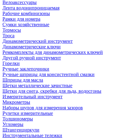
Велоаксессуары
Лента водонипроницаемая
Рабочие комбинизоны
Рамки для номера
Сумки хозяйственные
Термосы
Троса
Динамометрический инструмент
Динамометрические ключи
Ремкомплекты для динамометрических ключей
Другой ручной инструмент
Горелки
Ручные заклепочники
Ручные шприцы для консистентной смазки
Шприцы для масла
Щетки металлические зачистные
Щетки для снега, скребки для льда, водосгоны
Измерительный инструмент
Микрометры
Наборы щупов для измерения зазоров
Рулетки измерительные
Толщиномеры
Угломеры
Штангенциркули
Инструментальные тележки