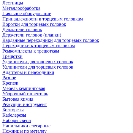
Лестницы
Металлообработка
Паяльное оборудование
Принадлежности к торцевым головкам
Воротки для торцевых головок
Держатели головок
Держатели головок (планки)
Карданные переходники для торцевых головок
Переходники к торцевым головкам
Ремкомплекты к трещоткам
Трещотки
Удлинители для торцевых головок
Удлинители для торцевых головок
Адаптеры и переходники
Разное
Крепеж
Мебель кемпинговая
Уборочный инвентарь
Бытовая химия
Режущий инструмент
Болторезы
Кабелерезы
Наборы сверл
Напильники слесарные
Ножницы по металлу