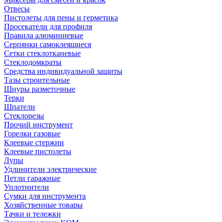
Отвесы
Пистолеты для пены и герметика
Просекатели для профиля
Правила алюминиевые
Серпянки самоклеящиеся
Сетки стеклотканевые
Стеклодомкраты
Средства индивидуальной защиты
Тазы строительные
Шнуры разметочные
Терки
Шпатели
Стеклорезы
Прочий инструмент
Горелки газовые
Клеевые стержни
Клеевые пистолеты
Лупы
Удлинители электрические
Петли гаражные
Уплотнители
Сумки для инструмента
Хозяйственные товары
Тачки и тележки