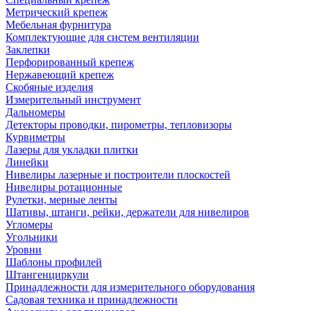
Метрический крепеж
Мебельная фурнитура
Комплектующие для систем вентиляции
Заклепки
Перфорированный крепеж
Нержавеющий крепеж
Скобяные изделия
Измерительный инструмент
Дальномеры
Детекторы проводки, пирометры, тепловизоры
Курвиметры
Лазеры для укладки плитки
Линейки
Нивелиры лазерные и построители плоскостей
Нивелиры ротационные
Рулетки, мерные ленты
Шативы, штанги, рейки, держатели для нивелиров
Угломеры
Угольники
Уровни
Шаблоны профилей
Штангенциркули
Принадлежности для измерительного оборудования
Садовая техника и принадлежности