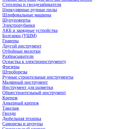
Степлеры и гвоздезабиватели
Циркулярные ручные пилы
Шлифовальные машины
Шуруповерты
Электрорубанки
АКБ и зарядные устройства
Болгарки (УШМ)
Граверы
Другой инструмент
Отбойные молотки
Разбрасыватели
Оснастка к электроинструменту
Фрезеры
Штроборезы
Ручные строительные инструменты
Малярный инструмент
Инструмент для разметки
Общестроительный инструмент
Крепеж
Анкерный крепеж
Такелаж
Гвозди
Дюбельная техника
Саморезы и шурупы
Специальный крепеж