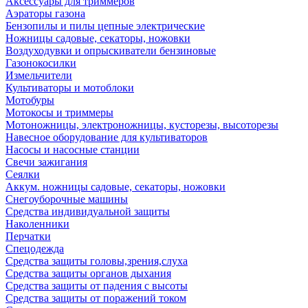
Аксессуары для триммеров
Аэраторы газона
Бензопилы и пилы цепные электрические
Ножницы садовые, секаторы, ножовки
Воздуходувки и опрыскиватели бензиновые
Газонокосилки
Измельчители
Культиваторы и мотоблоки
Мотобуры
Мотокосы и триммеры
Мотоножницы, электроножницы, кусторезы, высоторезы
Навесное оборудование для культиваторов
Насосы и насосные станции
Свечи зажигания
Сеялки
Аккум. ножницы садовые, секаторы, ножовки
Снегоуборочные машины
Средства индивидуальной защиты
Наколенники
Перчатки
Спецодежда
Средства защиты головы,зрения,слуха
Средства защиты органов дыхания
Средства защиты от падения с высоты
Средства защиты от поражений током