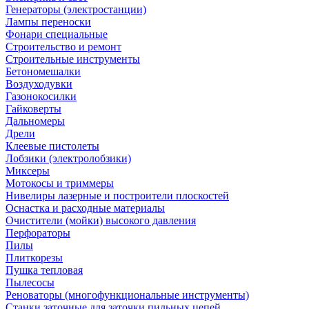
Генераторы (электростанции)
Лампы переноски
Фонари специальные
Строительство и ремонт
Строительные инструменты
Бетономешалки
Воздуходувки
Газонокосилки
Гайковерты
Дальномеры
Дрели
Клеевые пистолеты
Лобзики (электролобзики)
Миксеры
Мотокосы и триммеры
Нивелиры лазерные и построители плоскостей
Оснастка и расходные материалы
Очистители (мойки) высокого давления
Перфораторы
Пилы
Плиткорезы
Пушка тепловая
Пылесосы
Реноваторы (многофункциональные инструменты)
Станки заточные для заточки пильных цепей