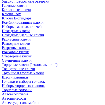
Ударно-поворотные отвертки
Гаечные ключи
Баллонные ключи
Ключи Torx
Ключи Е-стандарт
Комбинированные ключи
Наборы гаечных ключей
Накидные ключи
Накидные ударные ключи
Радиусные ключи
Разводные ключи
Разрезные ключи
Рожковые ключи
Стартерные ключи
Ступичные ключи
Торцевые ключи ("колокольчики")
Трещоточные ключи
Трубные и газовые ключи
Шестигранники
Головки и наборы головок
Наборы торцевых головок
Торцевые головки
Автоаксессуары
Автопылесосы
Аксессуары для мойки