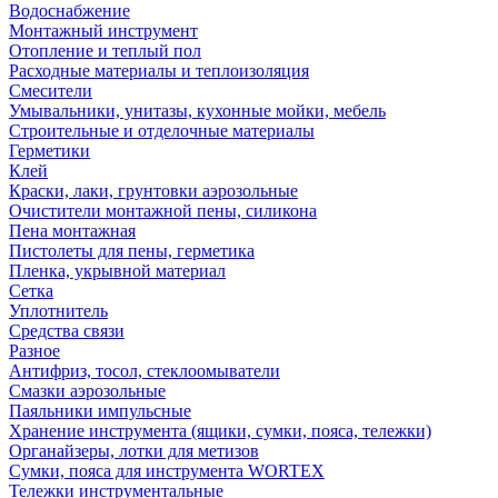
Водоснабжение
Монтажный инструмент
Отопление и теплый пол
Расходные материалы и теплоизоляция
Смесители
Умывальники, унитазы, кухонные мойки, мебель
Строительные и отделочные материалы
Герметики
Клей
Краски, лаки, грунтовки аэрозольные
Очистители монтажной пены, силикона
Пена монтажная
Пистолеты для пены, герметика
Пленка, укрывной материал
Сетка
Уплотнитель
Средства связи
Разное
Антифриз, тосол, стеклоомыватели
Смазки аэрозольные
Паяльники импульсные
Хранение инструмента (ящики, сумки, пояса, тележки)
Органайзеры, лотки для метизов
Сумки, пояса для инструмента WORTEX
Тележки инструментальные