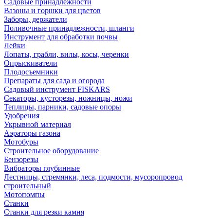
Садовые принадлежности
Вазоны и горшки для цветов
Заборы, держатели
Поливочные принадлежности, шланги
Инструмент для обработки почвы
Лейки
Лопаты, грабли, вилы, косы, черенки
Опрыскиватели
Плодосъемники
Препараты для сада и огорода
Садовый инструмент FISKARS
Секаторы, кусторезы, ножницы, ножи
Теплицы, парники, садовые опоры
Удобрения
Укрывной материал
Аэраторы газона
Мотобуры
Строительное оборудование
Бензорезы
Вибраторы глубинные
Лестницы, стремянки, леса, подмости, мусоропровод
строительный
Мотопомпы
Станки
Станки для резки камня