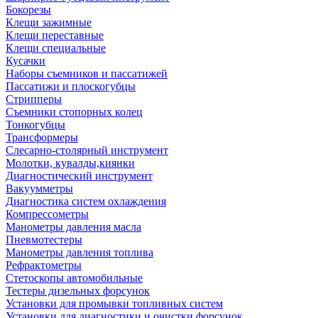
Бокорезы
Клещи зажимные
Клещи переставные
Клещи специальные
Кусачки
Наборы съемников и пассатижей
Пассатижи и плоскогубцы
Стрипперы
Съемники стопорных колец
Тонкогубцы
Трансформеры
Слесарно-столярный инструмент
Молотки, кувалды,киянки
Диагностический инструмент
Вакуумметры
Диагностика систем охлаждения
Компрессометры
Манометры давления масла
Пневмотестеры
Манометры давления топлива
Рефрактометры
Стетоскопы автомобильные
Тестеры дизельных форсунок
Установки для промывки топливных систем
Установки для диагностики и очистки форсунок