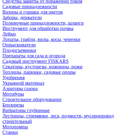
Средства защиты от поражений током
Садовые принадлежности
Вазоны и горшки для цветов
Заборы, держатели
Поливочные принадлежности, шланги
Инструмент для обработки почвы
Лейки
Лопаты, грабли, вилы, косы, черенки
Опрыскиватели
Плодосъемники
Препараты для сада и огорода
Садовый инструмент FISKARS
Секаторы, кусторезы, ножницы, ножи
Теплицы, парники, садовые опоры
Удобрения
Укрывной материал
Аэраторы газона
Мотобуры
Строительное оборудование
Бензорезы
Вибраторы глубинные
Лестницы, стремянки, леса, подмости, мусоропровод
строительный
Мотопомпы
Станки