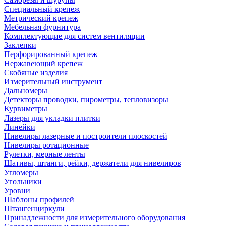
Специальный крепеж
Метрический крепеж
Мебельная фурнитура
Комплектующие для систем вентиляции
Заклепки
Перфорированный крепеж
Нержавеющий крепеж
Скобяные изделия
Измерительный инструмент
Дальномеры
Детекторы проводки, пирометры, тепловизоры
Курвиметры
Лазеры для укладки плитки
Линейки
Нивелиры лазерные и построители плоскостей
Нивелиры ротационные
Рулетки, мерные ленты
Шативы, штанги, рейки, держатели для нивелиров
Угломеры
Угольники
Уровни
Шаблоны профилей
Штангенциркули
Принадлежности для измерительного оборудования