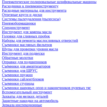
Пневматические полировальные шлифовальные машины
Расходники к пневмоинструменту
Расходные материалы для инструмента
Отрезные круги и диски
Системы пылеудаления (пылесосы)
Пневмобормашинки
Специнструмент
Инструмент для замены масла
Головки для сливных пробок
Наборы для ремонта маслосливных отверстий
Съемники масляных фильтров
Щупы для проверки уровня масла
Инструмент для подвески
Обратные молотки
Оправки для подшипников
Съёмники для амортизаторов
Съемники для ШРУС
Съемники пружин
Съемники сайлентблоков
Съемники ступицы
Съемники шаровых опор и наконечников рулевых тяг
Вспомогательный инструмент
Захваты для мелких деталей
Защитные накидки на автомобиль
Зеркала инспекционные