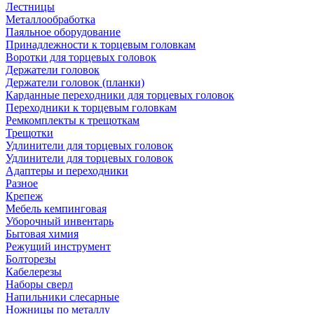
Лестницы
Металлообработка
Паяльное оборудование
Принадлежности к торцевым головкам
Воротки для торцевых головок
Держатели головок
Держатели головок (планки)
Карданные переходники для торцевых головок
Переходники к торцевым головкам
Ремкомплекты к трещоткам
Трещотки
Удлинители для торцевых головок
Удлинители для торцевых головок
Адаптеры и переходники
Разное
Крепеж
Мебель кемпинговая
Уборочный инвентарь
Бытовая химия
Режущий инструмент
Болторезы
Кабелерезы
Наборы сверл
Напильники слесарные
Ножницы по металлу