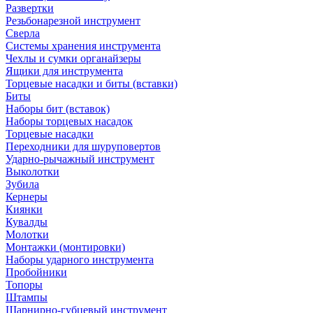
Развертки
Резьбонарезной инструмент
Сверла
Системы хранения инструмента
Чехлы и сумки органайзеры
Ящики для инструмента
Торцевые насадки и биты (вставки)
Биты
Наборы бит (вставок)
Наборы торцевых насадок
Торцевые насадки
Переходники для шуруповертов
Ударно-рычажный инструмент
Выколотки
Зубила
Кернеры
Киянки
Кувалды
Молотки
Монтажки (монтировки)
Наборы ударного инструмента
Пробойники
Топоры
Штампы
Шарнирно-губцевый инструмент