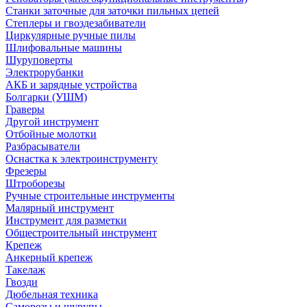
Станки заточные для заточки пильных цепей
Степлеры и гвоздезабиватели
Циркулярные ручные пилы
Шлифовальные машины
Шуруповерты
Электрорубанки
АКБ и зарядные устройства
Болгарки (УШМ)
Граверы
Другой инструмент
Отбойные молотки
Разбрасыватели
Оснастка к электроинструменту
Фрезеры
Штроборезы
Ручные строительные инструменты
Малярный инструмент
Инструмент для разметки
Общестроительный инструмент
Крепеж
Анкерный крепеж
Такелаж
Гвозди
Дюбельная техника
Саморезы и шурупы