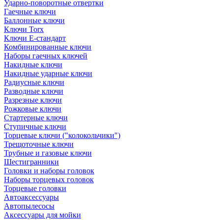
Ударно-поворотные отвертки
Гаечные ключи
Баллонные ключи
Ключи Torx
Ключи Е-стандарт
Комбинированные ключи
Наборы гаечных ключей
Накидные ключи
Накидные ударные ключи
Радиусные ключи
Разводные ключи
Разрезные ключи
Рожковые ключи
Стартерные ключи
Ступичные ключи
Торцевые ключи ("колокольчики")
Трещоточные ключи
Трубные и газовые ключи
Шестигранники
Головки и наборы головок
Наборы торцевых головок
Торцевые головки
Автоаксессуары
Автопылесосы
Аксессуары для мойки