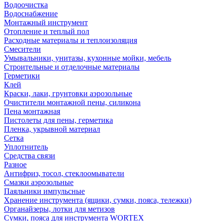
Водоочистка
Водоснабжение
Монтажный инструмент
Отопление и теплый пол
Расходные материалы и теплоизоляция
Смесители
Умывальники, унитазы, кухонные мойки, мебель
Строительные и отделочные материалы
Герметики
Клей
Краски, лаки, грунтовки аэрозольные
Очистители монтажной пены, силикона
Пена монтажная
Пистолеты для пены, герметика
Пленка, укрывной материал
Сетка
Уплотнитель
Средства связи
Разное
Антифриз, тосол, стеклоомыватели
Смазки аэрозольные
Паяльники импульсные
Хранение инструмента (ящики, сумки, пояса, тележки)
Органайзеры, лотки для метизов
Сумки, пояса для инструмента WORTEX