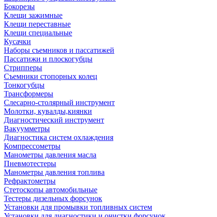
Бокорезы
Клещи зажимные
Клещи переставные
Клещи специальные
Кусачки
Наборы съемников и пассатижей
Пассатижи и плоскогубцы
Стрипперы
Съемники стопорных колец
Тонкогубцы
Трансформеры
Слесарно-столярный инструмент
Молотки, кувалды,киянки
Диагностический инструмент
Вакуумметры
Диагностика систем охлаждения
Компрессометры
Манометры давления масла
Пневмотестеры
Манометры давления топлива
Рефрактометры
Стетоскопы автомобильные
Тестеры дизельных форсунок
Установки для промывки топливных систем
Установки для диагностики и очистки форсунок