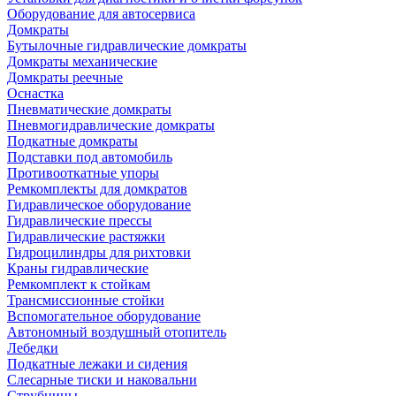
Оборудование для автосервиса
Домкраты
Бутылочные гидравлические домкраты
Домкраты механические
Домкраты реечные
Оснастка
Пневматические домкраты
Пневмогидравлические домкраты
Подкатные домкраты
Подставки под автомобиль
Противооткатные упоры
Ремкомплекты для домкратов
Гидравлическое оборудование
Гидравлические прессы
Гидравлические растяжки
Гидроцилиндры для рихтовки
Краны гидравлические
Ремкомплект к стойкам
Трансмиссионные стойки
Вспомогательное оборудование
Автономный воздушный отопитель
Лебедки
Подкатные лежаки и сидения
Слесарные тиски и наковальни
Струбцины