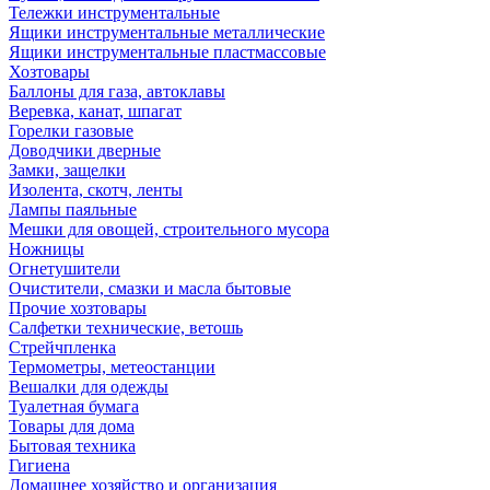
Тележки инструментальные
Ящики инструментальные металлические
Ящики инструментальные пластмассовые
Хозтовары
Баллоны для газа, автоклавы
Веревка, канат, шпагат
Горелки газовые
Доводчики дверные
Замки, защелки
Изолента, скотч, ленты
Лампы паяльные
Мешки для овощей, строительного мусора
Ножницы
Огнетушители
Очистители, смазки и масла бытовые
Прочие хозтовары
Салфетки технические, ветошь
Стрейчпленка
Термометры, метеостанции
Вешалки для одежды
Туалетная бумага
Товары для дома
Бытовая техника
Гигиена
Домашнее хозяйство и организация