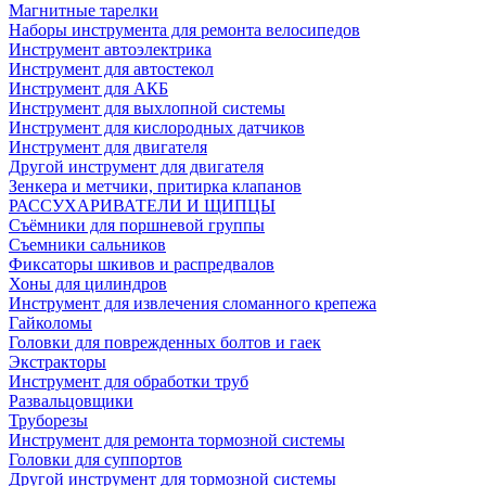
Магнитные тарелки
Наборы инструмента для ремонта велосипедов
Инструмент автоэлектрика
Инструмент для автостекол
Инструмент для АКБ
Инструмент для выхлопной системы
Инструмент для кислородных датчиков
Инструмент для двигателя
Другой инструмент для двигателя
Зенкера и метчики, притирка клапанов
РАССУХАРИВАТЕЛИ И ЩИПЦЫ
Съёмники для поршневой группы
Съемники сальников
Фиксаторы шкивов и распредвалов
Хоны для цилиндров
Инструмент для извлечения сломанного крепежа
Гайколомы
Головки для поврежденных болтов и гаек
Экстракторы
Инструмент для обработки труб
Развальцовщики
Труборезы
Инструмент для ремонта тормозной системы
Головки для суппортов
Другой инструмент для тормозной системы