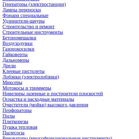
Генераторы (электростанции)
Лампы переноски
Фонари специальные
Удлинители-шнуры
Строительство и ремонт
Строительные инструменты
Бетономешалки
Воздуходувки
Газонокосилки
Гайковерты
Дальномеры
Дрели
Клеевые пистолеты
Лобзики (электролобзики)
Миксеры
Мотокосы и триммеры
Нивелиры лазерные и построители плоскостей
Оснастка и расходные материалы
Очистители (мойки) высокого давления
Перфораторы
Пилы
Плиткорезы
Пушка тепловая
Пылесосы
Реноваторы (многофункциональные инструменты)