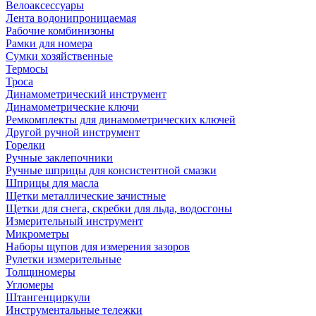
Велоаксессуары
Лента водонипроницаемая
Рабочие комбинизоны
Рамки для номера
Сумки хозяйственные
Термосы
Троса
Динамометрический инструмент
Динамометрические ключи
Ремкомплекты для динамометрических ключей
Другой ручной инструмент
Горелки
Ручные заклепочники
Ручные шприцы для консистентной смазки
Шприцы для масла
Щетки металлические зачистные
Щетки для снега, скребки для льда, водосгоны
Измерительный инструмент
Микрометры
Наборы щупов для измерения зазоров
Рулетки измерительные
Толщиномеры
Угломеры
Штангенциркули
Инструментальные тележки