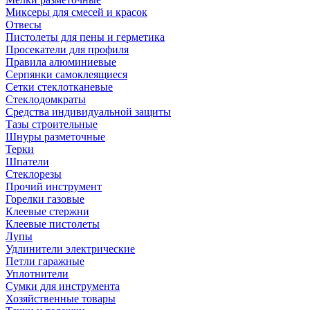
Миксеры для смесей и красок
Отвесы
Пистолеты для пены и герметика
Просекатели для профиля
Правила алюминиевые
Серпянки самоклеящиеся
Сетки стеклотканевые
Стеклодомкраты
Средства индивидуальной защиты
Тазы строительные
Шнуры разметочные
Терки
Шпатели
Стеклорезы
Прочий инструмент
Горелки газовые
Клеевые стержни
Клеевые пистолеты
Лупы
Удлинители электрические
Петли гаражные
Уплотнители
Сумки для инструмента
Хозяйственные товары