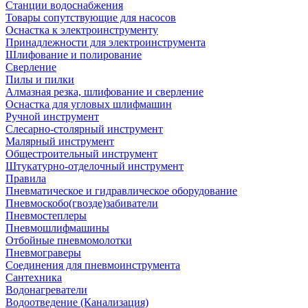
Станции водоснабжения
Товары сопутствующие для насосов
Оснастка к электроинструменту
Принадлежности для электроинструмента
Шлифование и полирование
Сверление
Пилы и пилки
Алмазная резка, шлифование и сверление
Оснастка для угловых шлифмашин
Ручной инструмент
Слесарно-столярный инструмент
Малярный инструмент
Общестроительный инструмент
Штукатурно-отделочный инструмент
Правила
Пневматическое и гидравлическое оборудование
Пневмоскобо(гвозде)забиватели
Пневмостеплеры
Пневмошлифмашины
Отбойные пневмомолотки
Пневмограверы
Соединения для пневмоинструмента
Сантехника
Водонагреватели
Водоотведение (Канализация)