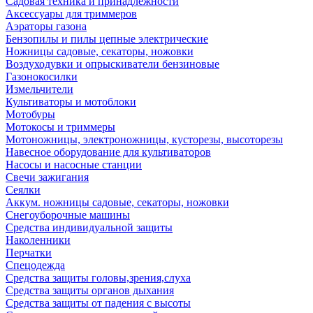
Садовая техника и принадлежности
Аксессуары для триммеров
Аэраторы газона
Бензопилы и пилы цепные электрические
Ножницы садовые, секаторы, ножовки
Воздуходувки и опрыскиватели бензиновые
Газонокосилки
Измельчители
Культиваторы и мотоблоки
Мотобуры
Мотокосы и триммеры
Мотоножницы, электроножницы, кусторезы, высоторезы
Навесное оборудование для культиваторов
Насосы и насосные станции
Свечи зажигания
Сеялки
Аккум. ножницы садовые, секаторы, ножовки
Снегоуборочные машины
Средства индивидуальной защиты
Наколенники
Перчатки
Спецодежда
Средства защиты головы,зрения,слуха
Средства защиты органов дыхания
Средства защиты от падения с высоты