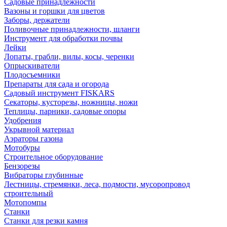
Садовые принадлежности
Вазоны и горшки для цветов
Заборы, держатели
Поливочные принадлежности, шланги
Инструмент для обработки почвы
Лейки
Лопаты, грабли, вилы, косы, черенки
Опрыскиватели
Плодосъемники
Препараты для сада и огорода
Садовый инструмент FISKARS
Секаторы, кусторезы, ножницы, ножи
Теплицы, парники, садовые опоры
Удобрения
Укрывной материал
Аэраторы газона
Мотобуры
Строительное оборудование
Бензорезы
Вибраторы глубинные
Лестницы, стремянки, леса, подмости, мусоропровод
строительный
Мотопомпы
Станки
Станки для резки камня