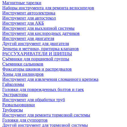
Магнитные тарелки
Наборы инструмента для ремонта велосипедов
Инструмент автоэлектрика
Инструмент для автостекол
Инструмент для АКБ
Инструмент для выхлопной системы
Инструмент для кислородных датчиков
Инструмент для двигателя
Другой инструмент для двигателя
Зенкера и метчики, притирка клапанов
РАССУХАРИВАТЕЛИ И ЩИПЦЫ
Съёмники для поршневой группы
Съемники сальников
Фиксаторы шкивов и распредвалов
Хоны для цилиндров
Инструмент для извлечения сломанного крепежа
Гайколомы
Головки для поврежденных болтов и гаек
Экстракторы
Инструмент для обработки труб
Развальцовщики
Труборезы
Инструмент для ремонта тормозной системы
Головки для суппортов
Другой инструмент для тормозной системы