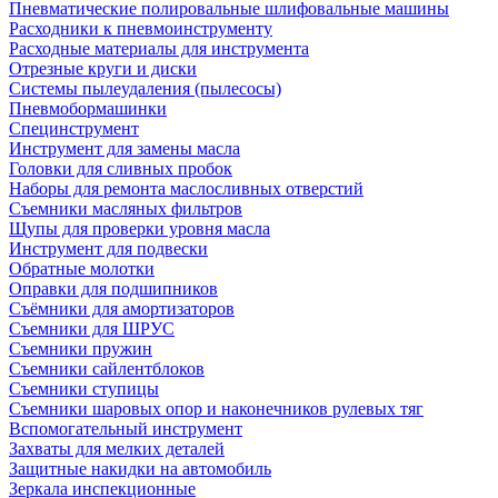
Пневматические полировальные шлифовальные машины
Расходники к пневмоинструменту
Расходные материалы для инструмента
Отрезные круги и диски
Системы пылеудаления (пылесосы)
Пневмобормашинки
Специнструмент
Инструмент для замены масла
Головки для сливных пробок
Наборы для ремонта маслосливных отверстий
Съемники масляных фильтров
Щупы для проверки уровня масла
Инструмент для подвески
Обратные молотки
Оправки для подшипников
Съёмники для амортизаторов
Съемники для ШРУС
Съемники пружин
Съемники сайлентблоков
Съемники ступицы
Съемники шаровых опор и наконечников рулевых тяг
Вспомогательный инструмент
Захваты для мелких деталей
Защитные накидки на автомобиль
Зеркала инспекционные