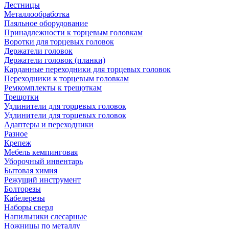
Лестницы
Металлообработка
Паяльное оборудование
Принадлежности к торцевым головкам
Воротки для торцевых головок
Держатели головок
Держатели головок (планки)
Карданные переходники для торцевых головок
Переходники к торцевым головкам
Ремкомплекты к трещоткам
Трещотки
Удлинители для торцевых головок
Удлинители для торцевых головок
Адаптеры и переходники
Разное
Крепеж
Мебель кемпинговая
Уборочный инвентарь
Бытовая химия
Режущий инструмент
Болторезы
Кабелерезы
Наборы сверл
Напильники слесарные
Ножницы по металлу