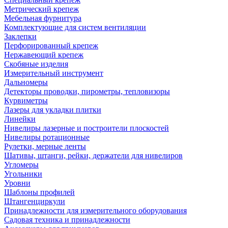
Метрический крепеж
Мебельная фурнитура
Комплектующие для систем вентиляции
Заклепки
Перфорированный крепеж
Нержавеющий крепеж
Скобяные изделия
Измерительный инструмент
Дальномеры
Детекторы проводки, пирометры, тепловизоры
Курвиметры
Лазеры для укладки плитки
Линейки
Нивелиры лазерные и построители плоскостей
Нивелиры ротационные
Рулетки, мерные ленты
Шативы, штанги, рейки, держатели для нивелиров
Угломеры
Угольники
Уровни
Шаблоны профилей
Штангенциркули
Принадлежности для измерительного оборудования
Садовая техника и принадлежности