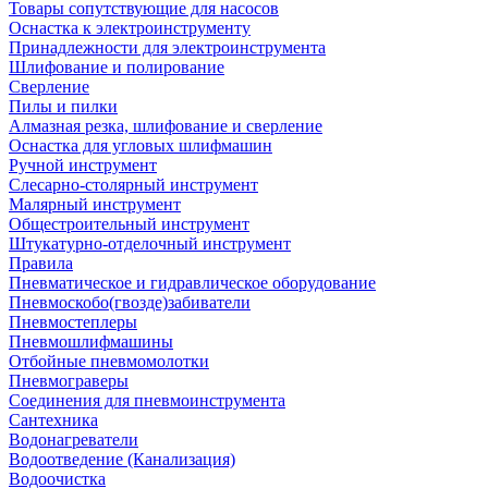
Товары сопутствующие для насосов
Оснастка к электроинструменту
Принадлежности для электроинструмента
Шлифование и полирование
Сверление
Пилы и пилки
Алмазная резка, шлифование и сверление
Оснастка для угловых шлифмашин
Ручной инструмент
Слесарно-столярный инструмент
Малярный инструмент
Общестроительный инструмент
Штукатурно-отделочный инструмент
Правила
Пневматическое и гидравлическое оборудование
Пневмоскобо(гвозде)забиватели
Пневмостеплеры
Пневмошлифмашины
Отбойные пневмомолотки
Пневмограверы
Соединения для пневмоинструмента
Сантехника
Водонагреватели
Водоотведение (Канализация)
Водоочистка