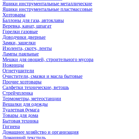
Ящики инструментальные металлические
Ящики инструментальные пластмассовые
Хозтовары
Баллоны для газа, автоклавы
Веревка, канат, шпагат
Горелки газовые
Доводчики дверные
Замки, защелки
Изолента, скотч, ленты
Лампы паяльные
Мешки для овощей, строительного мусора
Ножницы
Огнетушители
Очистители, смазки и масла бытовые
Прочие хозтовары
Салфетки технические, ветошь
Стрейчпленка
Термометры, метеостанции
Вешалки для одежды
Туалетная бумага
Товары для дома
Бытовая техника
Гигиена
Домашнее хозяйство и организация
Домашний текстиль