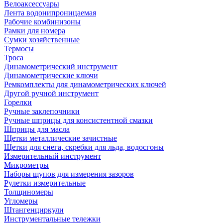
Велоаксессуары
Лента водонипроницаемая
Рабочие комбинизоны
Рамки для номера
Сумки хозяйственные
Термосы
Троса
Динамометрический инструмент
Динамометрические ключи
Ремкомплекты для динамометрических ключей
Другой ручной инструмент
Горелки
Ручные заклепочники
Ручные шприцы для консистентной смазки
Шприцы для масла
Щетки металлические зачистные
Щетки для снега, скребки для льда, водосгоны
Измерительный инструмент
Микрометры
Наборы щупов для измерения зазоров
Рулетки измерительные
Толщиномеры
Угломеры
Штангенциркули
Инструментальные тележки