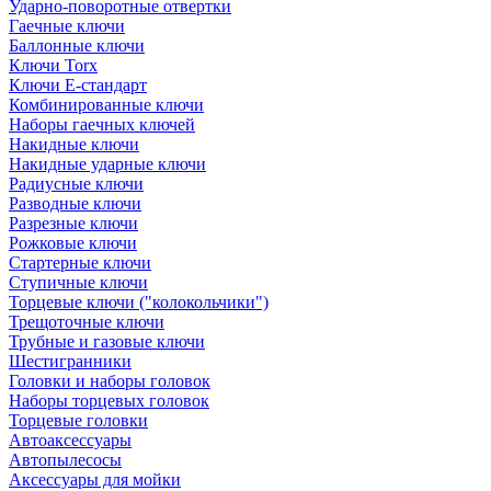
Ударно-поворотные отвертки
Гаечные ключи
Баллонные ключи
Ключи Torx
Ключи Е-стандарт
Комбинированные ключи
Наборы гаечных ключей
Накидные ключи
Накидные ударные ключи
Радиусные ключи
Разводные ключи
Разрезные ключи
Рожковые ключи
Стартерные ключи
Ступичные ключи
Торцевые ключи ("колокольчики")
Трещоточные ключи
Трубные и газовые ключи
Шестигранники
Головки и наборы головок
Наборы торцевых головок
Торцевые головки
Автоаксессуары
Автопылесосы
Аксессуары для мойки