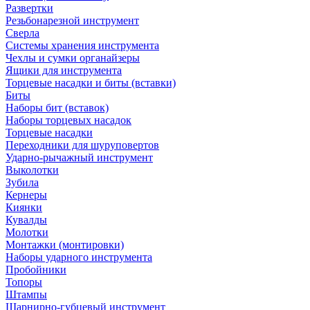
Развертки
Резьбонарезной инструмент
Сверла
Системы хранения инструмента
Чехлы и сумки органайзеры
Ящики для инструмента
Торцевые насадки и биты (вставки)
Биты
Наборы бит (вставок)
Наборы торцевых насадок
Торцевые насадки
Переходники для шуруповертов
Ударно-рычажный инструмент
Выколотки
Зубила
Кернеры
Киянки
Кувалды
Молотки
Монтажки (монтировки)
Наборы ударного инструмента
Пробойники
Топоры
Штампы
Шарнирно-губцевый инструмент