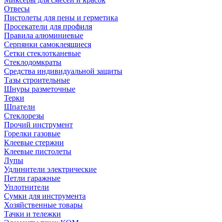
Отвесы
Пистолеты для пены и герметика
Просекатели для профиля
Правила алюминиевые
Серпянки самоклеящиеся
Сетки стеклотканевые
Стеклодомкраты
Средства индивидуальной защиты
Тазы строительные
Шнуры разметочные
Терки
Шпатели
Стеклорезы
Прочий инструмент
Горелки газовые
Клеевые стержни
Клеевые пистолеты
Лупы
Удлинители электрические
Петли гаражные
Уплотнители
Сумки для инструмента
Хозяйственные товары
Тачки и тележки