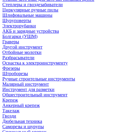
Степлеры и гвоздезабиватели
Циркулярные ручные пилы
Шлифовальные машины
Шуруповерты
Электрорубанки
АКБ и зарядные устройства
Болгарки (УШМ)
Граверы
Другой инструмент
Отбойные молотки
Разбрасыватели
Оснастка к электроинструменту
Фрезеры
Штроборезы
Ручные строительные инструменты
Малярный инструмент
Инструмент для разметки
Общестроительный инструмент
Крепеж
Анкерный крепеж
Такелаж
Гвозди
Дюбельная техника
Саморезы и шурупы
Специальный крепеж