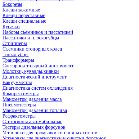
Бокорезы
Клещи зажимные
Клещи переставные
Клещи специальные
Кусачки
Наборы съемников и пассатижей
Пассатижи и плоскогубцы
Стрипперы
Съемники стопорных колец
Тонкогубцы
Трансформеры
Слесарно-столярный инструмент
Молотки, кувалды,киянки
Диагностический инструмент
Вакуумметры
Диагностика систем охлаждения
Компрессометры
Манометры давления масла
Пневмотестеры
Манометры давления топлива
Рефрактометры
Стетоскопы автомобильные
Тестеры дизельных форсунок
Установки для промывки топливных систем
Установки для диагностики и очистки форсунок