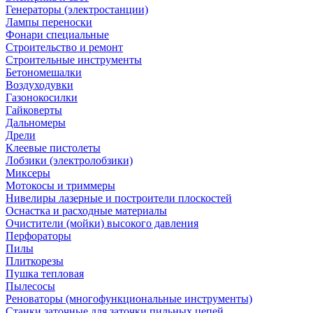
Генераторы (электростанции)
Лампы переноски
Фонари специальные
Строительство и ремонт
Строительные инструменты
Бетономешалки
Воздуходувки
Газонокосилки
Гайковерты
Дальномеры
Дрели
Клеевые пистолеты
Лобзики (электролобзики)
Миксеры
Мотокосы и триммеры
Нивелиры лазерные и построители плоскостей
Оснастка и расходные материалы
Очистители (мойки) высокого давления
Перфораторы
Пилы
Плиткорезы
Пушка тепловая
Пылесосы
Реноваторы (многофункциональные инструменты)
Станки заточные для заточки пильных цепей