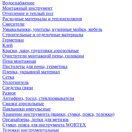
Водоснабжение
Монтажный инструмент
Отопление и теплый пол
Расходные материалы и теплоизоляция
Смесители
Умывальники, унитазы, кухонные мойки, мебель
Строительные и отделочные материалы
Герметики
Клей
Краски, лаки, грунтовки аэрозольные
Очистители монтажной пены, силикона
Пена монтажная
Пистолеты для пены, герметика
Пленка, укрывной материал
Сетка
Уплотнитель
Средства связи
Разное
Антифриз, тосол, стеклоомыватели
Смазки аэрозольные
Паяльники импульсные
Хранение инструмента (ящики, сумки, пояса, тележки)
Органайзеры, лотки для метизов
Сумки, пояса для инструмента WORTEX
Тележки инструментальные