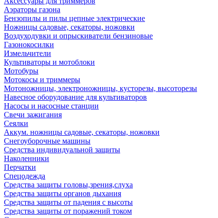
Аксессуары для триммеров
Аэраторы газона
Бензопилы и пилы цепные электрические
Ножницы садовые, секаторы, ножовки
Воздуходувки и опрыскиватели бензиновые
Газонокосилки
Измельчители
Культиваторы и мотоблоки
Мотобуры
Мотокосы и триммеры
Мотоножницы, электроножницы, кусторезы, высоторезы
Навесное оборудование для культиваторов
Насосы и насосные станции
Свечи зажигания
Сеялки
Аккум. ножницы садовые, секаторы, ножовки
Снегоуборочные машины
Средства индивидуальной защиты
Наколенники
Перчатки
Спецодежда
Средства защиты головы,зрения,слуха
Средства защиты органов дыхания
Средства защиты от падения с высоты
Средства защиты от поражений током