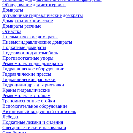
Оборудование для автосервиса
Домкраты
Бутылочные гидравлические домкраты
Домкраты механические
Домкраты реечные
Оснастка
Пневматические домкраты
Пневмогидравлические домкраты
Подкатные домкраты
Подставки под автомобиль
Противооткатные упоры
Ремкомплекты для домкратов
Гидравлическое оборудование
Гидравлические прессы
Гидравлические растяжки
Гидроцилиндры для рихтовки
Краны гидравлические
Ремкомплект к стойкам
Трансмиссионные стойки
Вспомогательное оборудование
Автономный воздушный отопитель
Лебедки
Подкатные лежаки и сидения
Слесарные тиски и наковальни
Струбцины