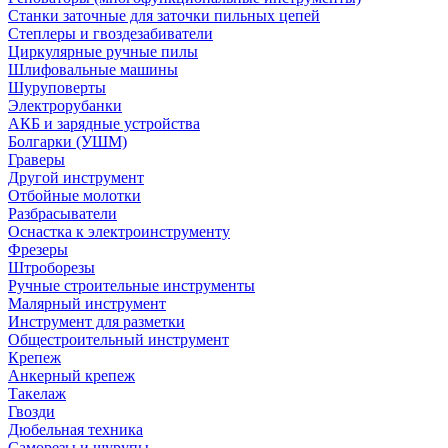
Станки заточные для заточки пильных цепей
Степлеры и гвоздезабиватели
Циркулярные ручные пилы
Шлифовальные машины
Шуруповерты
Электрорубанки
АКБ и зарядные устройства
Болгарки (УШМ)
Граверы
Другой инструмент
Отбойные молотки
Разбрасыватели
Оснастка к электроинструменту
Фрезеры
Штроборезы
Ручные строительные инструменты
Малярный инструмент
Инструмент для разметки
Общестроительный инструмент
Крепеж
Анкерный крепеж
Такелаж
Гвозди
Дюбельная техника
Саморезы и шурупы