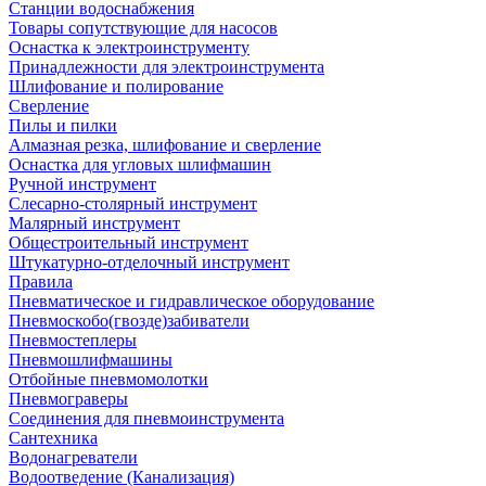
Станции водоснабжения
Товары сопутствующие для насосов
Оснастка к электроинструменту
Принадлежности для электроинструмента
Шлифование и полирование
Сверление
Пилы и пилки
Алмазная резка, шлифование и сверление
Оснастка для угловых шлифмашин
Ручной инструмент
Слесарно-столярный инструмент
Малярный инструмент
Общестроительный инструмент
Штукатурно-отделочный инструмент
Правила
Пневматическое и гидравлическое оборудование
Пневмоскобо(гвозде)забиватели
Пневмостеплеры
Пневмошлифмашины
Отбойные пневмомолотки
Пневмограверы
Соединения для пневмоинструмента
Сантехника
Водонагреватели
Водоотведение (Канализация)