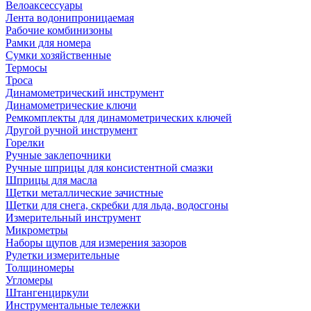
Велоаксессуары
Лента водонипроницаемая
Рабочие комбинизоны
Рамки для номера
Сумки хозяйственные
Термосы
Троса
Динамометрический инструмент
Динамометрические ключи
Ремкомплекты для динамометрических ключей
Другой ручной инструмент
Горелки
Ручные заклепочники
Ручные шприцы для консистентной смазки
Шприцы для масла
Щетки металлические зачистные
Щетки для снега, скребки для льда, водосгоны
Измерительный инструмент
Микрометры
Наборы щупов для измерения зазоров
Рулетки измерительные
Толщиномеры
Угломеры
Штангенциркули
Инструментальные тележки