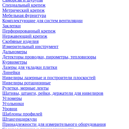
Специальный крепеж
Метрический крепеж
Мебельная фурнитура
Комплектующие для систем вентиляции
Заклепки
Перфорированный крепеж
Нержавеющий крепеж
Скобяные изделия
Измерительный инструмент
Дальномеры
Детекторы проводки, пирометры, тепловизоры
Курвиметры
Лазеры для укладки плитки
Линейки
Нивелиры лазерные и построители плоскостей
Нивелиры ротационные
Рулетки, мерные ленты
Шативы, штанги, рейки, держатели для нивелиров
Угломеры
Угольники
Уровни
Шаблоны профилей
Штангенциркули
Принадлежности для измерительного оборудования