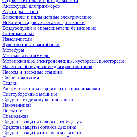
Садовая техника и принадлежности
Аксессуары для триммеров
Аэраторы газона
Бензопилы и пилы цепные электрические
Ножницы садовые, секаторы, ножовки
Воздуходувки и опрыскиватели бензиновые
Газонокосилки
Измельчители
Культиваторы и мотоблоки
Мотобуры
Мотокосы и триммеры
Мотоножницы, электроножницы, кусторезы, высоторезы
Навесное оборудование для культиваторов
Насосы и насосные станции
Свечи зажигания
Сеялки
Аккум. ножницы садовые, секаторы, ножовки
Снегоуборочные машины
Средства индивидуальной защиты
Наколенники
Перчатки
Спецодежда
Средства защиты головы,зрения,слуха
Средства защиты органов дыхания
Средства защиты от падения с высоты