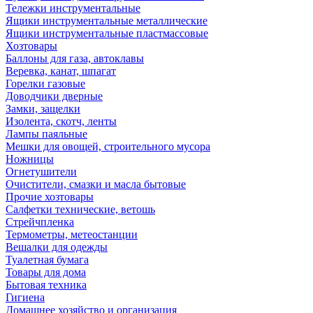
Тележки инструментальные
Ящики инструментальные металлические
Ящики инструментальные пластмассовые
Хозтовары
Баллоны для газа, автоклавы
Веревка, канат, шпагат
Горелки газовые
Доводчики дверные
Замки, защелки
Изолента, скотч, ленты
Лампы паяльные
Мешки для овощей, строительного мусора
Ножницы
Огнетушители
Очистители, смазки и масла бытовые
Прочие хозтовары
Салфетки технические, ветошь
Стрейчпленка
Термометры, метеостанции
Вешалки для одежды
Туалетная бумага
Товары для дома
Бытовая техника
Гигиена
Домашнее хозяйство и организация