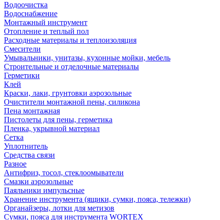
Водоочистка
Водоснабжение
Монтажный инструмент
Отопление и теплый пол
Расходные материалы и теплоизоляция
Смесители
Умывальники, унитазы, кухонные мойки, мебель
Строительные и отделочные материалы
Герметики
Клей
Краски, лаки, грунтовки аэрозольные
Очистители монтажной пены, силикона
Пена монтажная
Пистолеты для пены, герметика
Пленка, укрывной материал
Сетка
Уплотнитель
Средства связи
Разное
Антифриз, тосол, стеклоомыватели
Смазки аэрозольные
Паяльники импульсные
Хранение инструмента (ящики, сумки, пояса, тележки)
Органайзеры, лотки для метизов
Сумки, пояса для инструмента WORTEX