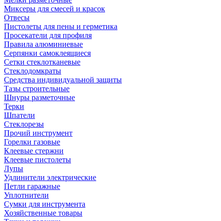
Миксеры для смесей и красок
Отвесы
Пистолеты для пены и герметика
Просекатели для профиля
Правила алюминиевые
Серпянки самоклеящиеся
Сетки стеклотканевые
Стеклодомкраты
Средства индивидуальной защиты
Тазы строительные
Шнуры разметочные
Терки
Шпатели
Стеклорезы
Прочий инструмент
Горелки газовые
Клеевые стержни
Клеевые пистолеты
Лупы
Удлинители электрические
Петли гаражные
Уплотнители
Сумки для инструмента
Хозяйственные товары