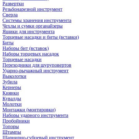
Развертки
Резьбонарезной инструмент
Сверла
Системы хранения инструмента
Чехлы и сумки органайзеры
Ящики для инструмента
Торцевые насадки и биты (вставки)
Биты
Наборы бит (вставок)
Наборы торцевых насадок
Торцевые насадки
Переходники для шуруповертов
Ударно-рычажный инструмент
Выколотки
Зубила
Кернеры
Киянки
Кувалды
Молотки
Монтажки (монтировки)
Наборы ударного инструмента
Пробойники
Топоры
Штампы
Шарнирно-губцевый инструмент