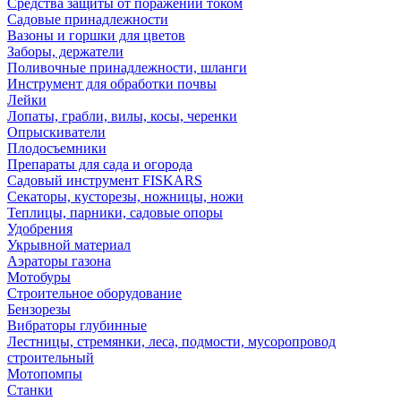
Средства защиты от поражений током
Садовые принадлежности
Вазоны и горшки для цветов
Заборы, держатели
Поливочные принадлежности, шланги
Инструмент для обработки почвы
Лейки
Лопаты, грабли, вилы, косы, черенки
Опрыскиватели
Плодосъемники
Препараты для сада и огорода
Садовый инструмент FISKARS
Секаторы, кусторезы, ножницы, ножи
Теплицы, парники, садовые опоры
Удобрения
Укрывной материал
Аэраторы газона
Мотобуры
Строительное оборудование
Бензорезы
Вибраторы глубинные
Лестницы, стремянки, леса, подмости, мусоропровод
строительный
Мотопомпы
Станки