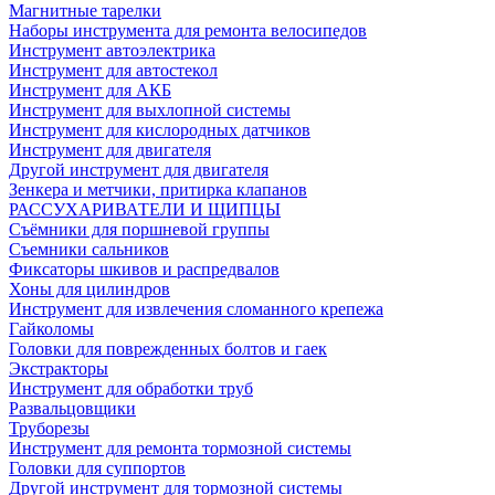
Магнитные тарелки
Наборы инструмента для ремонта велосипедов
Инструмент автоэлектрика
Инструмент для автостекол
Инструмент для АКБ
Инструмент для выхлопной системы
Инструмент для кислородных датчиков
Инструмент для двигателя
Другой инструмент для двигателя
Зенкера и метчики, притирка клапанов
РАССУХАРИВАТЕЛИ И ЩИПЦЫ
Съёмники для поршневой группы
Съемники сальников
Фиксаторы шкивов и распредвалов
Хоны для цилиндров
Инструмент для извлечения сломанного крепежа
Гайколомы
Головки для поврежденных болтов и гаек
Экстракторы
Инструмент для обработки труб
Развальцовщики
Труборезы
Инструмент для ремонта тормозной системы
Головки для суппортов
Другой инструмент для тормозной системы