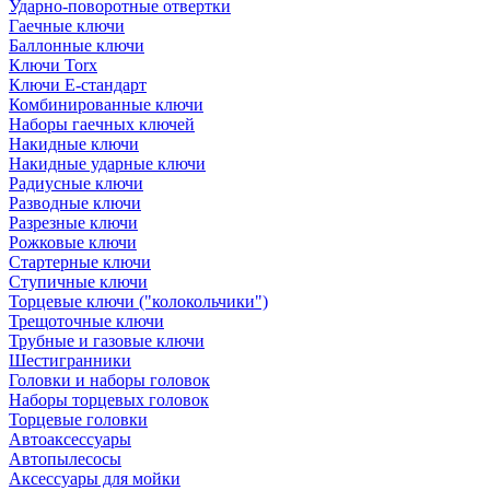
Ударно-поворотные отвертки
Гаечные ключи
Баллонные ключи
Ключи Torx
Ключи Е-стандарт
Комбинированные ключи
Наборы гаечных ключей
Накидные ключи
Накидные ударные ключи
Радиусные ключи
Разводные ключи
Разрезные ключи
Рожковые ключи
Стартерные ключи
Ступичные ключи
Торцевые ключи ("колокольчики")
Трещоточные ключи
Трубные и газовые ключи
Шестигранники
Головки и наборы головок
Наборы торцевых головок
Торцевые головки
Автоаксессуары
Автопылесосы
Аксессуары для мойки