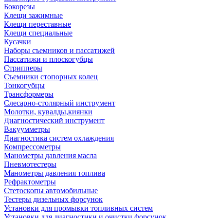
Бокорезы
Клещи зажимные
Клещи переставные
Клещи специальные
Кусачки
Наборы съемников и пассатижей
Пассатижи и плоскогубцы
Стрипперы
Съемники стопорных колец
Тонкогубцы
Трансформеры
Слесарно-столярный инструмент
Молотки, кувалды,киянки
Диагностический инструмент
Вакуумметры
Диагностика систем охлаждения
Компрессометры
Манометры давления масла
Пневмотестеры
Манометры давления топлива
Рефрактометры
Стетоскопы автомобильные
Тестеры дизельных форсунок
Установки для промывки топливных систем
Установки для диагностики и очистки форсунок