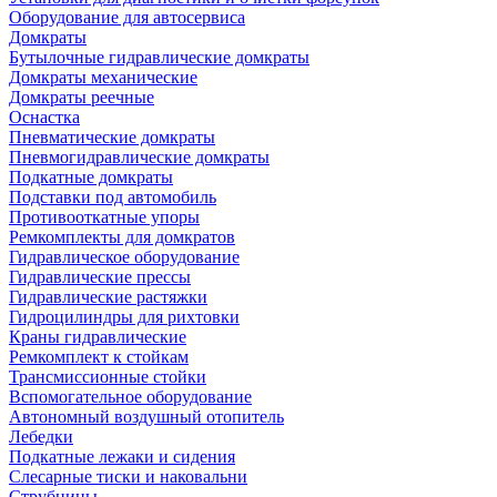
Оборудование для автосервиса
Домкраты
Бутылочные гидравлические домкраты
Домкраты механические
Домкраты реечные
Оснастка
Пневматические домкраты
Пневмогидравлические домкраты
Подкатные домкраты
Подставки под автомобиль
Противооткатные упоры
Ремкомплекты для домкратов
Гидравлическое оборудование
Гидравлические прессы
Гидравлические растяжки
Гидроцилиндры для рихтовки
Краны гидравлические
Ремкомплект к стойкам
Трансмиссионные стойки
Вспомогательное оборудование
Автономный воздушный отопитель
Лебедки
Подкатные лежаки и сидения
Слесарные тиски и наковальни
Струбцины