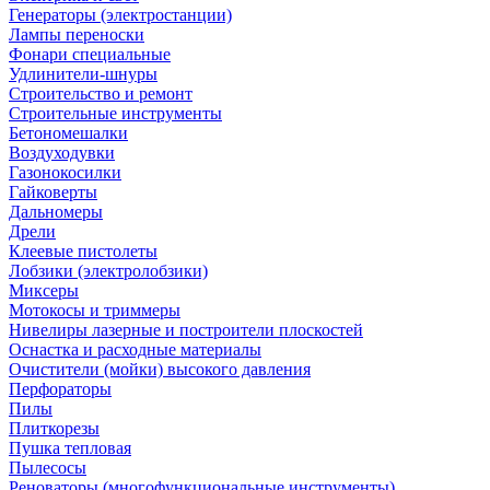
Генераторы (электростанции)
Лампы переноски
Фонари специальные
Удлинители-шнуры
Строительство и ремонт
Строительные инструменты
Бетономешалки
Воздуходувки
Газонокосилки
Гайковерты
Дальномеры
Дрели
Клеевые пистолеты
Лобзики (электролобзики)
Миксеры
Мотокосы и триммеры
Нивелиры лазерные и построители плоскостей
Оснастка и расходные материалы
Очистители (мойки) высокого давления
Перфораторы
Пилы
Плиткорезы
Пушка тепловая
Пылесосы
Реноваторы (многофункциональные инструменты)