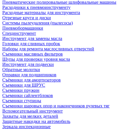
Пневматические полировальные шлифовальные машины
Расходники к пневмоинструменту
Расходные материалы для инструмента
Отрезные круги и диски
Системы пылеудаления (пылесосы)
Пневмобормашинки
Специнструмент
Инструмент для замены масла
Головки для сливных пробок
Наборы для ремонта маслосливных отверстий
Съемники масляных фильтров
Щупы для проверки уровня масла
Инструмент для подвески
Обратные молотки
Оправки для подшипников
Съёмники для амортизаторов
Съемники для ШРУС
Съемники пружин
Съемники сайлентблоков
Съемники ступицы
Съемники шаровых опор и наконечников рулевых тяг
Вспомогательный инструмент
Захваты для мелких деталей
Защитные накидки на автомобиль
Зеркала инспекционные