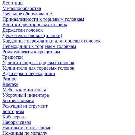
Лестницы
Металлообработка
Паяльное оборудование
Принадлежности к торцевым головкам
Воротки для торцевых головок
Держатели головок
Держатели головок (планки)
Карданные переходники для торцевых головок
Переходники к торцевым головкам
Ремкомплекты к трещоткам
Трещотки
Удлинители для торцевых головок
Удлинители для торцевых головок
Адаптеры и переходники
Разное
Крепеж
Мебель кемпинговая
Уборочный инвентарь
Бытовая химия
Режущий инструмент
Болторезы
Кабелерезы
Наборы сверл
Напильники слесарные
Ножницы по металлу