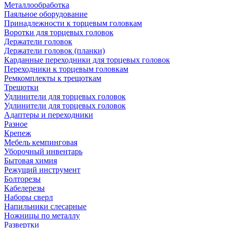
Металлообработка
Паяльное оборудование
Принадлежности к торцевым головкам
Воротки для торцевых головок
Держатели головок
Держатели головок (планки)
Карданные переходники для торцевых головок
Переходники к торцевым головкам
Ремкомплекты к трещоткам
Трещотки
Удлинители для торцевых головок
Удлинители для торцевых головок
Адаптеры и переходники
Разное
Крепеж
Мебель кемпинговая
Уборочный инвентарь
Бытовая химия
Режущий инструмент
Болторезы
Кабелерезы
Наборы сверл
Напильники слесарные
Ножницы по металлу
Развертки