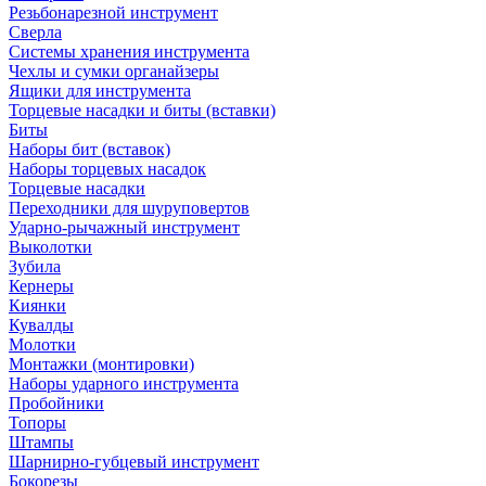
Резьбонарезной инструмент
Сверла
Системы хранения инструмента
Чехлы и сумки органайзеры
Ящики для инструмента
Торцевые насадки и биты (вставки)
Биты
Наборы бит (вставок)
Наборы торцевых насадок
Торцевые насадки
Переходники для шуруповертов
Ударно-рычажный инструмент
Выколотки
Зубила
Кернеры
Киянки
Кувалды
Молотки
Монтажки (монтировки)
Наборы ударного инструмента
Пробойники
Топоры
Штампы
Шарнирно-губцевый инструмент
Бокорезы