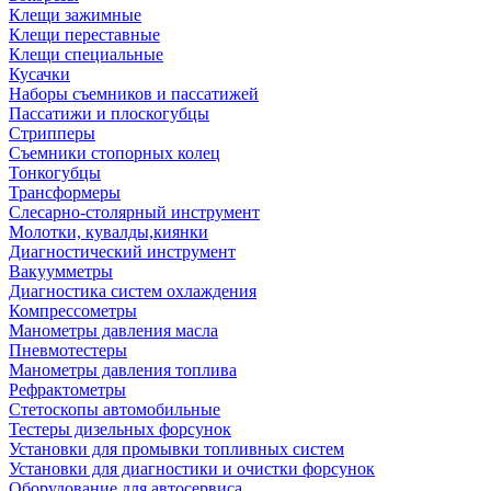
Клещи зажимные
Клещи переставные
Клещи специальные
Кусачки
Наборы съемников и пассатижей
Пассатижи и плоскогубцы
Стрипперы
Съемники стопорных колец
Тонкогубцы
Трансформеры
Слесарно-столярный инструмент
Молотки, кувалды,киянки
Диагностический инструмент
Вакуумметры
Диагностика систем охлаждения
Компрессометры
Манометры давления масла
Пневмотестеры
Манометры давления топлива
Рефрактометры
Стетоскопы автомобильные
Тестеры дизельных форсунок
Установки для промывки топливных систем
Установки для диагностики и очистки форсунок
Оборудование для автосервиса