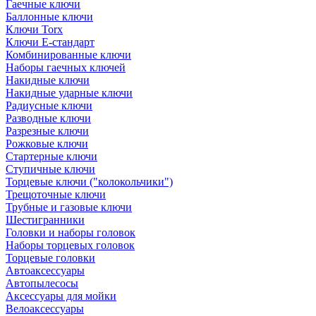
Гаечные ключи
Баллонные ключи
Ключи Torx
Ключи Е-стандарт
Комбинированные ключи
Наборы гаечных ключей
Накидные ключи
Накидные ударные ключи
Радиусные ключи
Разводные ключи
Разрезные ключи
Рожковые ключи
Стартерные ключи
Ступичные ключи
Торцевые ключи ("колокольчики")
Трещоточные ключи
Трубные и газовые ключи
Шестигранники
Головки и наборы головок
Наборы торцевых головок
Торцевые головки
Автоаксессуары
Автопылесосы
Аксессуары для мойки
Велоаксессуары