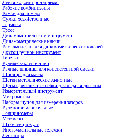
Лента водонипроницаемая
Рабочие комбинизоны
Рамки для номера
Сумки хозяйственные
Термосы
Троса
Динамометрический инструмент
Динамометрические ключи
Ремкомплекты для динамометрических ключей
Другой ручной инструмент
Горелки
Ручные заклепочники
Ручные шприцы для консистентной смазки
Шприцы для масла
Щетки металлические зачистные
Щетки для снега, скребки для льда, водосгоны
Измерительный инструмент
Микрометры
Наборы щупов для измерения зазоров
Рулетки измерительные
Толщиномеры
Угломеры
Штангенциркули
Инструментальные тележки
Лестницы