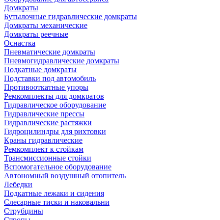
Домкраты
Бутылочные гидравлические домкраты
Домкраты механические
Домкраты реечные
Оснастка
Пневматические домкраты
Пневмогидравлические домкраты
Подкатные домкраты
Подставки под автомобиль
Противооткатные упоры
Ремкомплекты для домкратов
Гидравлическое оборудование
Гидравлические прессы
Гидравлические растяжки
Гидроцилиндры для рихтовки
Краны гидравлические
Ремкомплект к стойкам
Трансмиссионные стойки
Вспомогательное оборудование
Автономный воздушный отопитель
Лебедки
Подкатные лежаки и сидения
Слесарные тиски и наковальни
Струбцины
Стропы