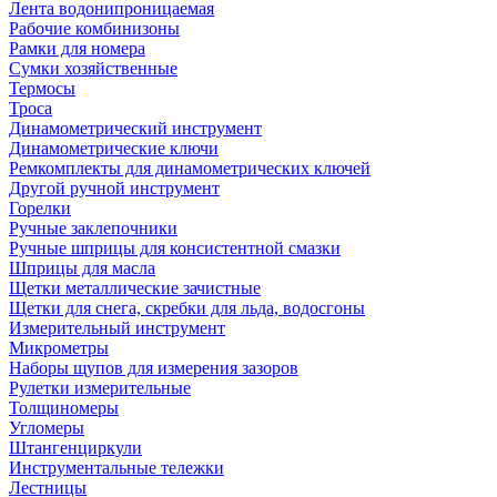
Лента водонипроницаемая
Рабочие комбинизоны
Рамки для номера
Сумки хозяйственные
Термосы
Троса
Динамометрический инструмент
Динамометрические ключи
Ремкомплекты для динамометрических ключей
Другой ручной инструмент
Горелки
Ручные заклепочники
Ручные шприцы для консистентной смазки
Шприцы для масла
Щетки металлические зачистные
Щетки для снега, скребки для льда, водосгоны
Измерительный инструмент
Микрометры
Наборы щупов для измерения зазоров
Рулетки измерительные
Толщиномеры
Угломеры
Штангенциркули
Инструментальные тележки
Лестницы