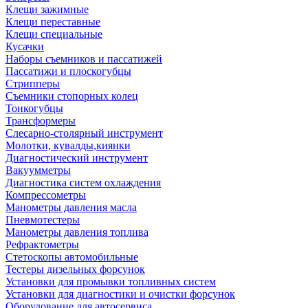
Клещи зажимные
Клещи переставные
Клещи специальные
Кусачки
Наборы съемников и пассатижей
Пассатижи и плоскогубцы
Стрипперы
Съемники стопорных колец
Тонкогубцы
Трансформеры
Слесарно-столярный инструмент
Молотки, кувалды,киянки
Диагностический инструмент
Вакуумметры
Диагностика систем охлаждения
Компрессометры
Манометры давления масла
Пневмотестеры
Манометры давления топлива
Рефрактометры
Стетоскопы автомобильные
Тестеры дизельных форсунок
Установки для промывки топливных систем
Установки для диагностики и очистки форсунок
Оборудование для автосервиса