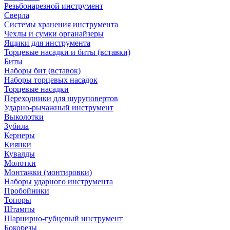
Резьбонарезной инструмент
Сверла
Системы хранения инструмента
Чехлы и сумки органайзеры
Ящики для инструмента
Торцевые насадки и биты (вставки)
Биты
Наборы бит (вставок)
Наборы торцевых насадок
Торцевые насадки
Переходники для шуруповертов
Ударно-рычажный инструмент
Выколотки
Зубила
Кернеры
Киянки
Кувалды
Молотки
Монтажки (монтировки)
Наборы ударного инструмента
Пробойники
Топоры
Штампы
Шарнирно-губцевый инструмент
Бокорезы