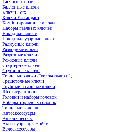
Гаечные ключи
Баллонные ключи
Ключи Torx
Ключи Е-стандарт
Комбинированные ключи
Наборы гаечных ключей
Накидные ключи
Накидные ударные ключи
Радиусные ключи
Разводные ключи
Разрезные ключи
Рожковые ключи
Стартерные ключи
Ступичные ключи
Торцевые ключи ("колокольчики")
Трещоточные ключи
Трубные и газовые ключи
Шестигранники
Головки и наборы головок
Наборы торцевых головок
Торцевые головки
Автоаксессуары
Автопылесосы
Аксессуары для мойки
Велоаксессуары