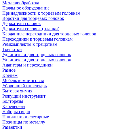
Металлообработка
Паяльное оборудование
Принадлежности к торцевым головкам
Воротки для торцевых головок
Держатели головок
Держатели головок (планки)
Карданные переходники для торцевых головок
Переходники к торцевым головкам
Ремкомплекты к трещоткам
Трещотки
Удлинители для торцевых головок
Удлинители для торцевых головок
Адаптеры и переходники
Разное
Крепеж
Мебель кемпинговая
Уборочный инвентарь
Бытовая химия
Режущий инструмент
Болторезы
Кабелерезы
Наборы сверл
Напильники слесарные
Ножницы по металлу
Развертки