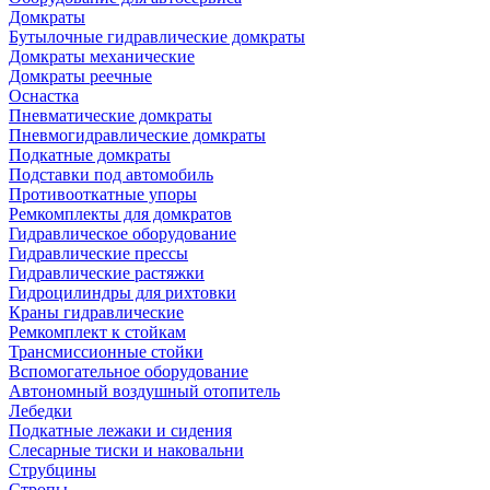
Домкраты
Бутылочные гидравлические домкраты
Домкраты механические
Домкраты реечные
Оснастка
Пневматические домкраты
Пневмогидравлические домкраты
Подкатные домкраты
Подставки под автомобиль
Противооткатные упоры
Ремкомплекты для домкратов
Гидравлическое оборудование
Гидравлические прессы
Гидравлические растяжки
Гидроцилиндры для рихтовки
Краны гидравлические
Ремкомплект к стойкам
Трансмиссионные стойки
Вспомогательное оборудование
Автономный воздушный отопитель
Лебедки
Подкатные лежаки и сидения
Слесарные тиски и наковальни
Струбцины
Стропы