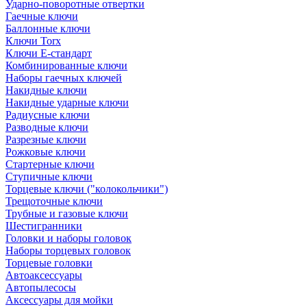
Ударно-поворотные отвертки
Гаечные ключи
Баллонные ключи
Ключи Torx
Ключи Е-стандарт
Комбинированные ключи
Наборы гаечных ключей
Накидные ключи
Накидные ударные ключи
Радиусные ключи
Разводные ключи
Разрезные ключи
Рожковые ключи
Стартерные ключи
Ступичные ключи
Торцевые ключи ("колокольчики")
Трещоточные ключи
Трубные и газовые ключи
Шестигранники
Головки и наборы головок
Наборы торцевых головок
Торцевые головки
Автоаксессуары
Автопылесосы
Аксессуары для мойки