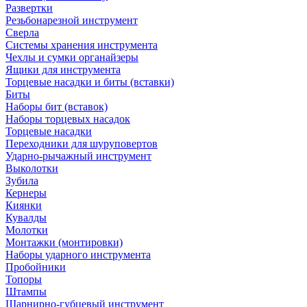
Развертки
Резьбонарезной инструмент
Сверла
Системы хранения инструмента
Чехлы и сумки органайзеры
Ящики для инструмента
Торцевые насадки и биты (вставки)
Биты
Наборы бит (вставок)
Наборы торцевых насадок
Торцевые насадки
Переходники для шуруповертов
Ударно-рычажный инструмент
Выколотки
Зубила
Кернеры
Киянки
Кувалды
Молотки
Монтажки (монтировки)
Наборы ударного инструмента
Пробойники
Топоры
Штампы
Шарнирно-губцевый инструмент