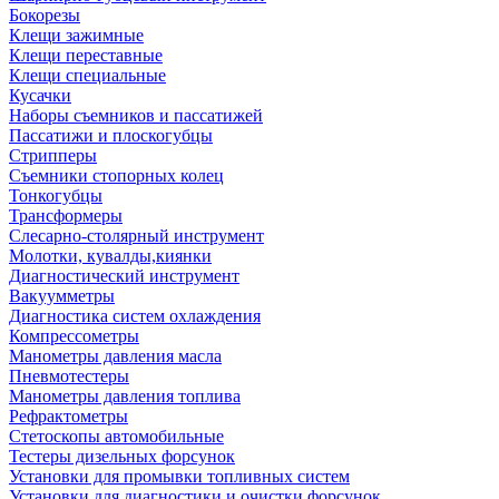
Бокорезы
Клещи зажимные
Клещи переставные
Клещи специальные
Кусачки
Наборы съемников и пассатижей
Пассатижи и плоскогубцы
Стрипперы
Съемники стопорных колец
Тонкогубцы
Трансформеры
Слесарно-столярный инструмент
Молотки, кувалды,киянки
Диагностический инструмент
Вакуумметры
Диагностика систем охлаждения
Компрессометры
Манометры давления масла
Пневмотестеры
Манометры давления топлива
Рефрактометры
Стетоскопы автомобильные
Тестеры дизельных форсунок
Установки для промывки топливных систем
Установки для диагностики и очистки форсунок