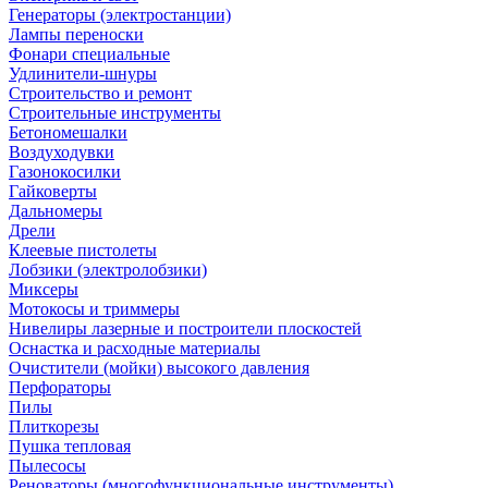
Генераторы (электростанции)
Лампы переноски
Фонари специальные
Удлинители-шнуры
Строительство и ремонт
Строительные инструменты
Бетономешалки
Воздуходувки
Газонокосилки
Гайковерты
Дальномеры
Дрели
Клеевые пистолеты
Лобзики (электролобзики)
Миксеры
Мотокосы и триммеры
Нивелиры лазерные и построители плоскостей
Оснастка и расходные материалы
Очистители (мойки) высокого давления
Перфораторы
Пилы
Плиткорезы
Пушка тепловая
Пылесосы
Реноваторы (многофункциональные инструменты)