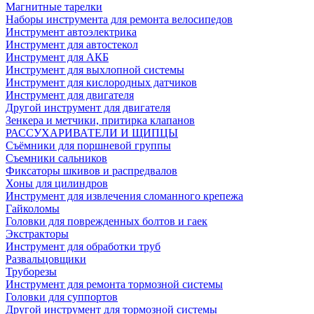
Магнитные тарелки
Наборы инструмента для ремонта велосипедов
Инструмент автоэлектрика
Инструмент для автостекол
Инструмент для АКБ
Инструмент для выхлопной системы
Инструмент для кислородных датчиков
Инструмент для двигателя
Другой инструмент для двигателя
Зенкера и метчики, притирка клапанов
РАССУХАРИВАТЕЛИ И ЩИПЦЫ
Съёмники для поршневой группы
Съемники сальников
Фиксаторы шкивов и распредвалов
Хоны для цилиндров
Инструмент для извлечения сломанного крепежа
Гайколомы
Головки для поврежденных болтов и гаек
Экстракторы
Инструмент для обработки труб
Развальцовщики
Труборезы
Инструмент для ремонта тормозной системы
Головки для суппортов
Другой инструмент для тормозной системы