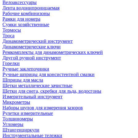
Велоаксессуары
Лента водонипроницаемая
Рабочие комбинизоны
Рамки для номера
Сумки хозяйственные
Термосы
Троса
Динамометрический инструмент
Динамометрические ключи
Ремкомплекты для динамометрических ключей
Другой ручной инструмент
Горелки
Ручные заклепочники
Ручные шприцы для консистентной смазки
Шприцы для масла
Щетки металлические зачистные
Щетки для снега, скребки для льда, водосгоны
Измерительный инструмент
Микрометры
Наборы щупов для измерения зазоров
Рулетки измерительные
Толщиномеры
Угломеры
Штангенциркули
Инструментальные тележки