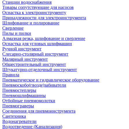
Станции водоснабжения
Товары сопутствующие для насосов
Оснастка к электроинструменту
Принадлежности для электроинструмента
Шлифование и полирование
Сверление
Пилы и пилки
Алмазная резка, шлифование и сверление
Оснастка для угловых шлифмашин
Ручной инструмент
Слесарно-столярный инструмент
Малярный инструмент
Общестроительный инструмент
Штукатурно-отделочный инструмент
Правила
Пневматическое и гидравлическое оборудование
Пневмоскобо(гвозде)забиватели
Пневмостеплеры
Пневмошлифмашины
Отбойные пневмомолотки
Пневмограверы
Соединения для пневмоинструмента
Сантехника
Водонагреватели
Водоотведение (Канализация)