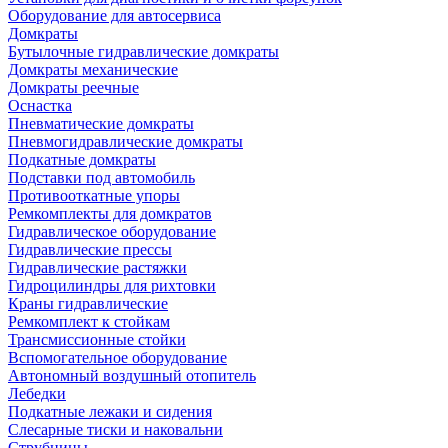
Оборудование для автосервиса
Домкраты
Бутылочные гидравлические домкраты
Домкраты механические
Домкраты реечные
Оснастка
Пневматические домкраты
Пневмогидравлические домкраты
Подкатные домкраты
Подставки под автомобиль
Противооткатные упоры
Ремкомплекты для домкратов
Гидравлическое оборудование
Гидравлические прессы
Гидравлические растяжки
Гидроцилиндры для рихтовки
Краны гидравлические
Ремкомплект к стойкам
Трансмиссионные стойки
Вспомогательное оборудование
Автономный воздушный отопитель
Лебедки
Подкатные лежаки и сидения
Слесарные тиски и наковальни
Струбцины