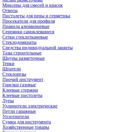
Миксеры для смесей и красок
Отвесы
Пистолеты для пены и герметика
Просекатели для профиля
Правила алюминиевые
Серпянки самоклеящиеся
Сетки стеклотканевые
Стеклодомкраты
Средства индивидуальной защиты
Тазы строительные
Шнуры разметочные
Терки
Шпатели
Стеклорезы
Прочий инструмент
Горелки газовые
Клеевые стержни
Клеевые пистолеты
Лупы
Удлинители электрические
Петли гаражные
Уплотнители
Сумки для инструмента
Хозяйственные товары