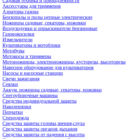
Садовая техника и принадлежности
Аксессуары для триммеров
Аэраторы газона
Бензопилы и пилы цепные электрические
Ножницы садовые, секаторы, ножовки
Воздуходувки и опрыскиватели бензиновые
Газонокосилки
Измельчители
Культиваторы и мотоблоки
Мотобуры
Мотокосы и триммеры
Мотоножницы, электроножницы, кусторезы, высоторезы
Навесное оборудование для культиваторов
Насосы и насосные станции
Свечи зажигания
Сеялки
Аккум. ножницы садовые, секаторы, ножовки
Снегоуборочные машины
Средства индивидуальной защиты
Наколенники
Перчатки
Спецодежда
Средства защиты головы,зрения,слуха
Средства защиты органов дыхания
Средства защиты от падения с высоты