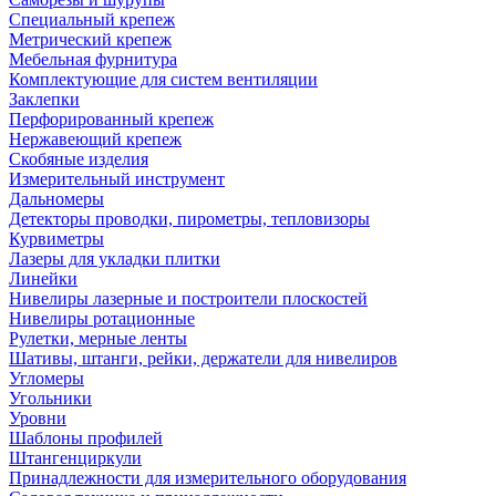
Специальный крепеж
Метрический крепеж
Мебельная фурнитура
Комплектующие для систем вентиляции
Заклепки
Перфорированный крепеж
Нержавеющий крепеж
Скобяные изделия
Измерительный инструмент
Дальномеры
Детекторы проводки, пирометры, тепловизоры
Курвиметры
Лазеры для укладки плитки
Линейки
Нивелиры лазерные и построители плоскостей
Нивелиры ротационные
Рулетки, мерные ленты
Шативы, штанги, рейки, держатели для нивелиров
Угломеры
Угольники
Уровни
Шаблоны профилей
Штангенциркули
Принадлежности для измерительного оборудования