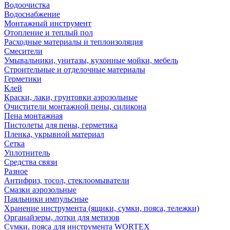
Водоочистка
Водоснабжение
Монтажный инструмент
Отопление и теплый пол
Расходные материалы и теплоизоляция
Смесители
Умывальники, унитазы, кухонные мойки, мебель
Строительные и отделочные материалы
Герметики
Клей
Краски, лаки, грунтовки аэрозольные
Очистители монтажной пены, силикона
Пена монтажная
Пистолеты для пены, герметика
Пленка, укрывной материал
Сетка
Уплотнитель
Средства связи
Разное
Антифриз, тосол, стеклоомыватели
Смазки аэрозольные
Паяльники импульсные
Хранение инструмента (ящики, сумки, пояса, тележки)
Органайзеры, лотки для метизов
Сумки, пояса для инструмента WORTEX