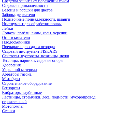
Средства защиты от поражений током
Садовые принадлежности
Вазоны и горшки для цветов
Заборы, держатели
Поливочные принадлежности, шланги
Инструмент для обработки почвы
Лейки
Лопаты, грабли, вилы, косы, черенки
Опрыскиватели
Плодосъемники
Препараты для сада и огорода
Садовый инструмент FISKARS
Секаторы, кусторезы, ножницы, ножи
Теплицы, парники, садовые опоры
Удобрения
Укрывной материал
Аэраторы газона
Мотобуры
Строительное оборудование
Бензорезы
Вибраторы глубинные
Лестницы, стремянки, леса, подмости, мусоропровод
строительный
Мотопомпы
Станки