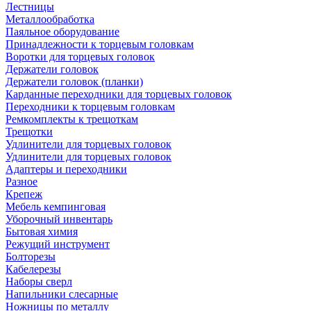
Лестницы
Металлообработка
Паяльное оборудование
Принадлежности к торцевым головкам
Воротки для торцевых головок
Держатели головок
Держатели головок (планки)
Карданные переходники для торцевых головок
Переходники к торцевым головкам
Ремкомплекты к трещоткам
Трещотки
Удлинители для торцевых головок
Удлинители для торцевых головок
Адаптеры и переходники
Разное
Крепеж
Мебель кемпинговая
Уборочный инвентарь
Бытовая химия
Режущий инструмент
Болторезы
Кабелерезы
Наборы сверл
Напильники слесарные
Ножницы по металлу