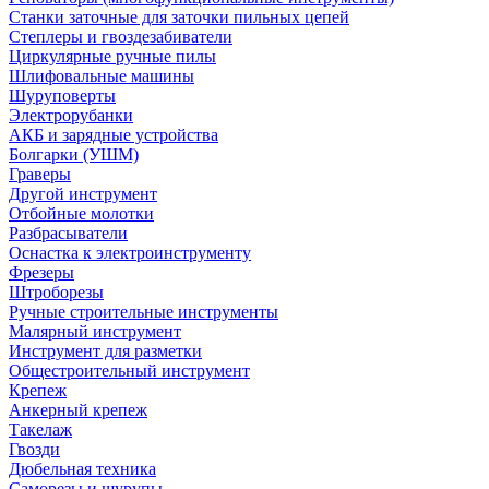
Станки заточные для заточки пильных цепей
Степлеры и гвоздезабиватели
Циркулярные ручные пилы
Шлифовальные машины
Шуруповерты
Электрорубанки
АКБ и зарядные устройства
Болгарки (УШМ)
Граверы
Другой инструмент
Отбойные молотки
Разбрасыватели
Оснастка к электроинструменту
Фрезеры
Штроборезы
Ручные строительные инструменты
Малярный инструмент
Инструмент для разметки
Общестроительный инструмент
Крепеж
Анкерный крепеж
Такелаж
Гвозди
Дюбельная техника
Саморезы и шурупы