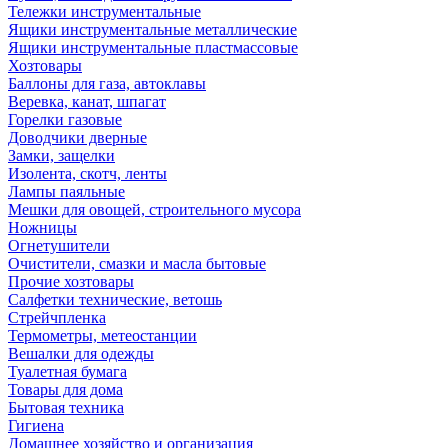
Тележки инструментальные
Ящики инструментальные металлические
Ящики инструментальные пластмассовые
Хозтовары
Баллоны для газа, автоклавы
Веревка, канат, шпагат
Горелки газовые
Доводчики дверные
Замки, защелки
Изолента, скотч, ленты
Лампы паяльные
Мешки для овощей, строительного мусора
Ножницы
Огнетушители
Очистители, смазки и масла бытовые
Прочие хозтовары
Салфетки технические, ветошь
Стрейчпленка
Термометры, метеостанции
Вешалки для одежды
Туалетная бумага
Товары для дома
Бытовая техника
Гигиена
Домашнее хозяйство и организация