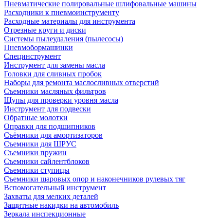
Пневматические полировальные шлифовальные машины
Расходники к пневмоинструменту
Расходные материалы для инструмента
Отрезные круги и диски
Системы пылеудаления (пылесосы)
Пневмобормашинки
Специнструмент
Инструмент для замены масла
Головки для сливных пробок
Наборы для ремонта маслосливных отверстий
Съемники масляных фильтров
Щупы для проверки уровня масла
Инструмент для подвески
Обратные молотки
Оправки для подшипников
Съёмники для амортизаторов
Съемники для ШРУС
Съемники пружин
Съемники сайлентблоков
Съемники ступицы
Съемники шаровых опор и наконечников рулевых тяг
Вспомогательный инструмент
Захваты для мелких деталей
Защитные накидки на автомобиль
Зеркала инспекционные