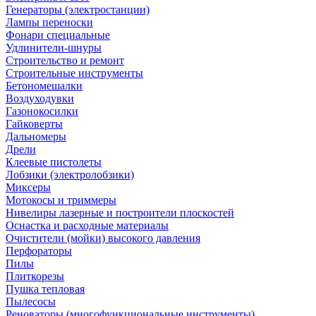
Генераторы (электростанции)
Лампы переноски
Фонари специальные
Удлинители-шнуры
Строительство и ремонт
Строительные инструменты
Бетономешалки
Воздуходувки
Газонокосилки
Гайковерты
Дальномеры
Дрели
Клеевые пистолеты
Лобзики (электролобзики)
Миксеры
Мотокосы и триммеры
Нивелиры лазерные и построители плоскостей
Оснастка и расходные материалы
Очистители (мойки) высокого давления
Перфораторы
Пилы
Плиткорезы
Пушка тепловая
Пылесосы
Реноваторы (многофункциональные инструменты)