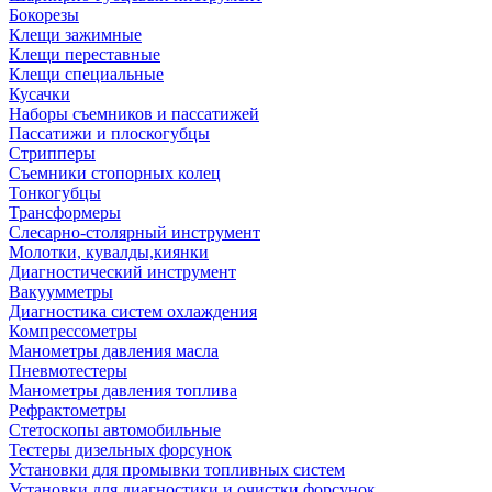
Бокорезы
Клещи зажимные
Клещи переставные
Клещи специальные
Кусачки
Наборы съемников и пассатижей
Пассатижи и плоскогубцы
Стрипперы
Съемники стопорных колец
Тонкогубцы
Трансформеры
Слесарно-столярный инструмент
Молотки, кувалды,киянки
Диагностический инструмент
Вакуумметры
Диагностика систем охлаждения
Компрессометры
Манометры давления масла
Пневмотестеры
Манометры давления топлива
Рефрактометры
Стетоскопы автомобильные
Тестеры дизельных форсунок
Установки для промывки топливных систем
Установки для диагностики и очистки форсунок