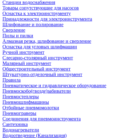
Станции водоснабжения
Товары сопутствующие для насосов
Оснастка к электроинструменту
Принадлежности для электроинструмента
Шлифование и полирование
Сверление
Пилы и пилки
Алмазная резка, шлифование и сверление
Оснастка для угловых шлифмашин
Ручной инструмент
Слесарно-столярный инструмент
Малярный инструмент
Общестроительный инструмент
Штукатурно-отделочный инструмент
Правила
Пневматическое и гидравлическое оборудование
Пневмоскобо(гвозде)забиватели
Пневмостеплеры
Пневмошлифмашины
Отбойные пневмомолотки
Пневмограверы
Соединения для пневмоинструмента
Сантехника
Водонагреватели
Водоотведение (Канализация)