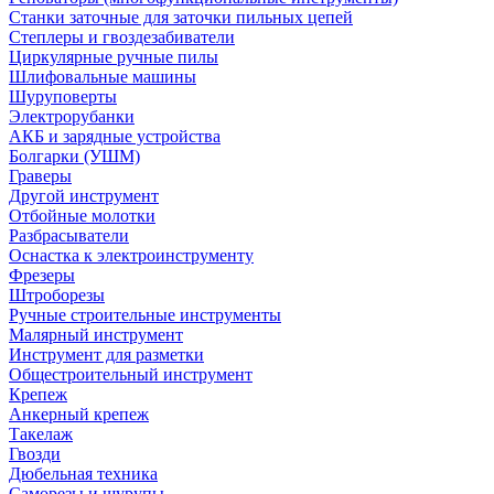
Станки заточные для заточки пильных цепей
Степлеры и гвоздезабиватели
Циркулярные ручные пилы
Шлифовальные машины
Шуруповерты
Электрорубанки
АКБ и зарядные устройства
Болгарки (УШМ)
Граверы
Другой инструмент
Отбойные молотки
Разбрасыватели
Оснастка к электроинструменту
Фрезеры
Штроборезы
Ручные строительные инструменты
Малярный инструмент
Инструмент для разметки
Общестроительный инструмент
Крепеж
Анкерный крепеж
Такелаж
Гвозди
Дюбельная техника
Саморезы и шурупы