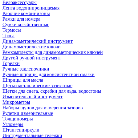
Велоаксессуары
Лента водонипроницаемая
Рабочие комбинизоны
Рамки для номера
Сумки хозяйственные
Термосы
Троса
Динамометрический инструмент
Динамометрические ключи
Ремкомплекты для динамометрических ключей
Другой ручной инструмент
Горелки
Ручные заклепочники
Ручные шприцы для консистентной смазки
Шприцы для масла
Щетки металлические зачистные
Щетки для снега, скребки для льда, водосгоны
Измерительный инструмент
Микрометры
Наборы щупов для измерения зазоров
Рулетки измерительные
Толщиномеры
Угломеры
Штангенциркули
Инструментальные тележки