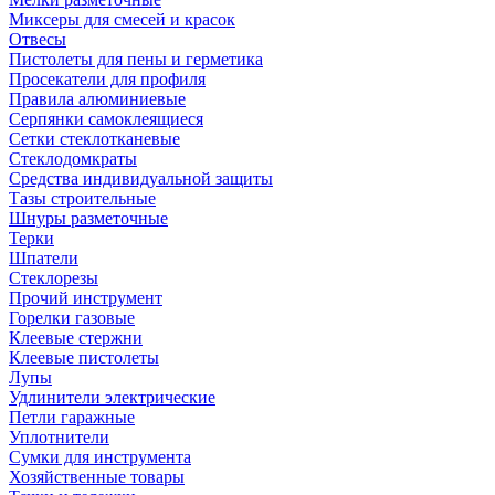
Миксеры для смесей и красок
Отвесы
Пистолеты для пены и герметика
Просекатели для профиля
Правила алюминиевые
Серпянки самоклеящиеся
Сетки стеклотканевые
Стеклодомкраты
Средства индивидуальной защиты
Тазы строительные
Шнуры разметочные
Терки
Шпатели
Стеклорезы
Прочий инструмент
Горелки газовые
Клеевые стержни
Клеевые пистолеты
Лупы
Удлинители электрические
Петли гаражные
Уплотнители
Сумки для инструмента
Хозяйственные товары