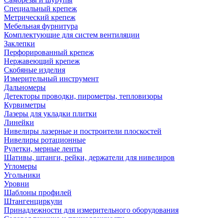
Специальный крепеж
Метрический крепеж
Мебельная фурнитура
Комплектующие для систем вентиляции
Заклепки
Перфорированный крепеж
Нержавеющий крепеж
Скобяные изделия
Измерительный инструмент
Дальномеры
Детекторы проводки, пирометры, тепловизоры
Курвиметры
Лазеры для укладки плитки
Линейки
Нивелиры лазерные и построители плоскостей
Нивелиры ротационные
Рулетки, мерные ленты
Шативы, штанги, рейки, держатели для нивелиров
Угломеры
Угольники
Уровни
Шаблоны профилей
Штангенциркули
Принадлежности для измерительного оборудования