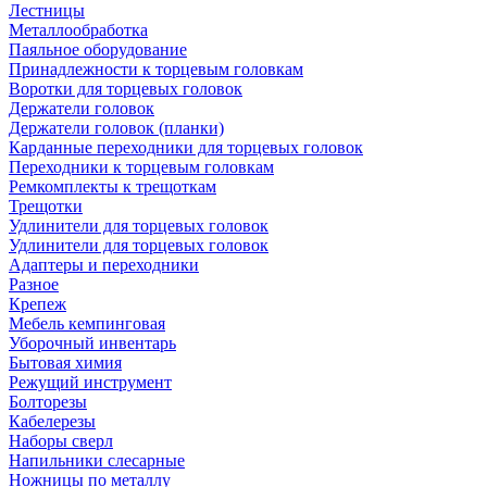
Лестницы
Металлообработка
Паяльное оборудование
Принадлежности к торцевым головкам
Воротки для торцевых головок
Держатели головок
Держатели головок (планки)
Карданные переходники для торцевых головок
Переходники к торцевым головкам
Ремкомплекты к трещоткам
Трещотки
Удлинители для торцевых головок
Удлинители для торцевых головок
Адаптеры и переходники
Разное
Крепеж
Мебель кемпинговая
Уборочный инвентарь
Бытовая химия
Режущий инструмент
Болторезы
Кабелерезы
Наборы сверл
Напильники слесарные
Ножницы по металлу