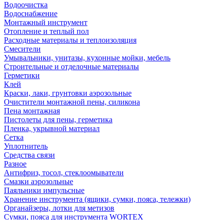
Водоочистка
Водоснабжение
Монтажный инструмент
Отопление и теплый пол
Расходные материалы и теплоизоляция
Смесители
Умывальники, унитазы, кухонные мойки, мебель
Строительные и отделочные материалы
Герметики
Клей
Краски, лаки, грунтовки аэрозольные
Очистители монтажной пены, силикона
Пена монтажная
Пистолеты для пены, герметика
Пленка, укрывной материал
Сетка
Уплотнитель
Средства связи
Разное
Антифриз, тосол, стеклоомыватели
Смазки аэрозольные
Паяльники импульсные
Хранение инструмента (ящики, сумки, пояса, тележки)
Органайзеры, лотки для метизов
Сумки, пояса для инструмента WORTEX