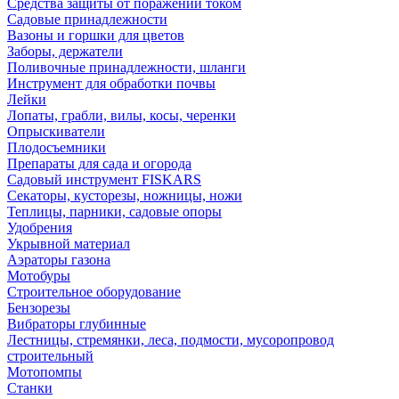
Средства защиты от поражений током
Садовые принадлежности
Вазоны и горшки для цветов
Заборы, держатели
Поливочные принадлежности, шланги
Инструмент для обработки почвы
Лейки
Лопаты, грабли, вилы, косы, черенки
Опрыскиватели
Плодосъемники
Препараты для сада и огорода
Садовый инструмент FISKARS
Секаторы, кусторезы, ножницы, ножи
Теплицы, парники, садовые опоры
Удобрения
Укрывной материал
Аэраторы газона
Мотобуры
Строительное оборудование
Бензорезы
Вибраторы глубинные
Лестницы, стремянки, леса, подмости, мусоропровод
строительный
Мотопомпы
Станки