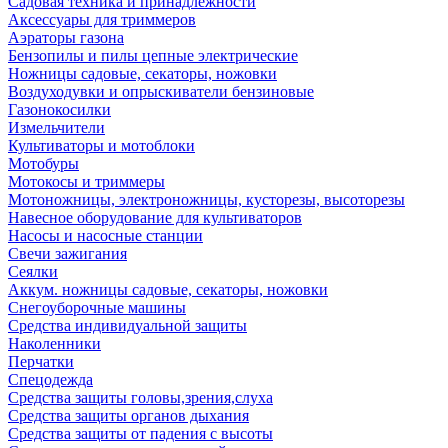
Садовая техника и принадлежности
Аксессуары для триммеров
Аэраторы газона
Бензопилы и пилы цепные электрические
Ножницы садовые, секаторы, ножовки
Воздуходувки и опрыскиватели бензиновые
Газонокосилки
Измельчители
Культиваторы и мотоблоки
Мотобуры
Мотокосы и триммеры
Мотоножницы, электроножницы, кусторезы, высоторезы
Навесное оборудование для культиваторов
Насосы и насосные станции
Свечи зажигания
Сеялки
Аккум. ножницы садовые, секаторы, ножовки
Снегоуборочные машины
Средства индивидуальной защиты
Наколенники
Перчатки
Спецодежда
Средства защиты головы,зрения,слуха
Средства защиты органов дыхания
Средства защиты от падения с высоты