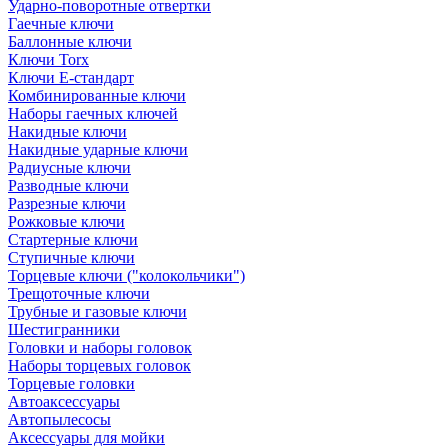
Ударно-поворотные отвертки
Гаечные ключи
Баллонные ключи
Ключи Torx
Ключи Е-стандарт
Комбинированные ключи
Наборы гаечных ключей
Накидные ключи
Накидные ударные ключи
Радиусные ключи
Разводные ключи
Разрезные ключи
Рожковые ключи
Стартерные ключи
Ступичные ключи
Торцевые ключи ("колокольчики")
Трещоточные ключи
Трубные и газовые ключи
Шестигранники
Головки и наборы головок
Наборы торцевых головок
Торцевые головки
Автоаксессуары
Автопылесосы
Аксессуары для мойки