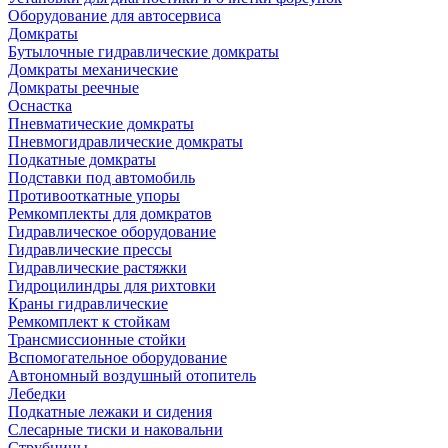
Оборудование для автосервиса
Домкраты
Бутылочные гидравлические домкраты
Домкраты механические
Домкраты реечные
Оснастка
Пневматические домкраты
Пневмогидравлические домкраты
Подкатные домкраты
Подставки под автомобиль
Противооткатные упоры
Ремкомплекты для домкратов
Гидравлическое оборудование
Гидравлические прессы
Гидравлические растяжки
Гидроцилиндры для рихтовки
Краны гидравлические
Ремкомплект к стойкам
Трансмиссионные стойки
Вспомогательное оборудование
Автономный воздушный отопитель
Лебедки
Подкатные лежаки и сидения
Слесарные тиски и наковальни
Струбцины