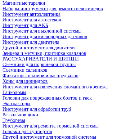
Магнитные тарелки
Наборы инструмента для ремонта велосипедов
Инструмент автоэлектрика
Инструмент для автостекол
Инструмент для АКБ
Инструмент для выхлопной системы
Инструмент для кислородных датчиков
Инструмент для двигателя
Другой инструмент для двигателя
Зенкера и метчики, притирка клапанов
РАССУХАРИВАТЕЛИ И ЩИПЦЫ
Съёмники для поршневой группы
Съемники сальников
Фиксаторы шкивов и распредвалов
Хоны для цилиндров
Инструмент для извлечения сломанного крепежа
Гайколомы
Головки для поврежденных болтов и гаек
Экстракторы
Инструмент для обработки труб
Развальцовщики
Труборезы
Инструмент для ремонта тормозной системы
Головки для суппортов
Другой инструмент для тормозной системы