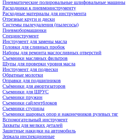
Пневматические полировальные шлифовальные машины
Расходники к пневмоинструменту
Расходные материалы для инструмента
Отрезные круги и диски
Системы пылеудаления (пылесосы)
Пневмобормашинки
Специнструмент
Инструмент для замены масла
Головки для сливных пробок
Наборы для ремонта маслосливных отверстий
Съемники масляных фильтров
Щупы для проверки уровня масла
Инструмент для подвески
Обратные молотки
Оправки для подшипников
Съёмники для амортизаторов
Съемники для ШРУС
Съемники пружин
Съемники сайлентблоков
Съемники ступицы
Съемники шаровых опор и наконечников рулевых тяг
Вспомогательный инструмент
Захваты для мелких деталей
Защитные накидки на автомобиль
Зеркала инспекционные