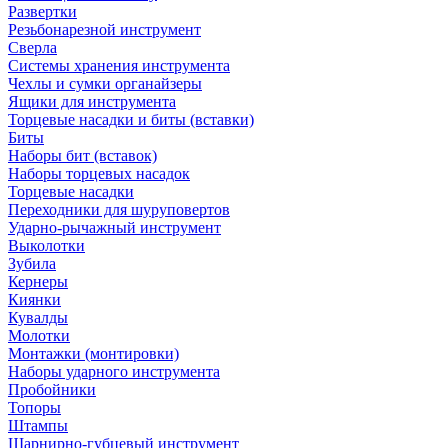
Развертки
Резьбонарезной инструмент
Сверла
Системы хранения инструмента
Чехлы и сумки органайзеры
Ящики для инструмента
Торцевые насадки и биты (вставки)
Биты
Наборы бит (вставок)
Наборы торцевых насадок
Торцевые насадки
Переходники для шуруповертов
Ударно-рычажный инструмент
Выколотки
Зубила
Кернеры
Киянки
Кувалды
Молотки
Монтажки (монтировки)
Наборы ударного инструмента
Пробойники
Топоры
Штампы
Шарнирно-губцевый инструмент