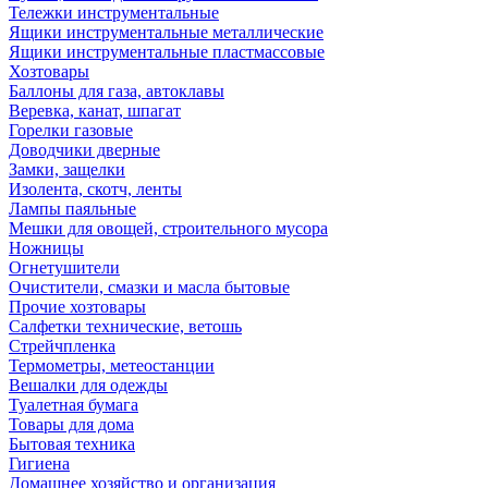
Тележки инструментальные
Ящики инструментальные металлические
Ящики инструментальные пластмассовые
Хозтовары
Баллоны для газа, автоклавы
Веревка, канат, шпагат
Горелки газовые
Доводчики дверные
Замки, защелки
Изолента, скотч, ленты
Лампы паяльные
Мешки для овощей, строительного мусора
Ножницы
Огнетушители
Очистители, смазки и масла бытовые
Прочие хозтовары
Салфетки технические, ветошь
Стрейчпленка
Термометры, метеостанции
Вешалки для одежды
Туалетная бумага
Товары для дома
Бытовая техника
Гигиена
Домашнее хозяйство и организация