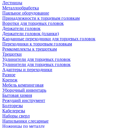
Лестницы
Металлообработка
Паяльное оборудование
Принадлежности к торцевым головкам
Воротки для торцевых головок
Держатели головок
Держатели головок (планки)
Карданные переходники для торцевых головок
Переходники к торцевым головкам
Ремкомплекты к трещоткам
Трещотки
Удлинители для торцевых головок
Удлинители для торцевых головок
Адаптеры и переходники
Разное
Крепеж
Мебель кемпинговая
Уборочный инвентарь
Бытовая химия
Режущий инструмент
Болторезы
Кабелерезы
Наборы сверл
Напильники слесарные
Ножницы по металлу