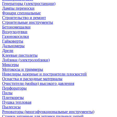
Генераторы (электростанции)
Лампы переноски
Фонари специальные
Строительство и ремонт
Строительные инструменты
Бетономешалки
Воздуходувки
Газонокосилки
Гайковерты
Дальномеры
Дрели
Клеевые пистолеты
Лобзики (электролобзики)
Миксеры
Мотокосы и триммеры
Нивелиры лазерные и построители плоскостей
Оснастка и расходные материалы
Очистители (мойки) высокого давления
Перфораторы
Пилы
Плиткорезы
Пушка тепловая
Пылесосы
Реноваторы (многофункциональные инструменты)
Станки заточные для заточки пильных цепей