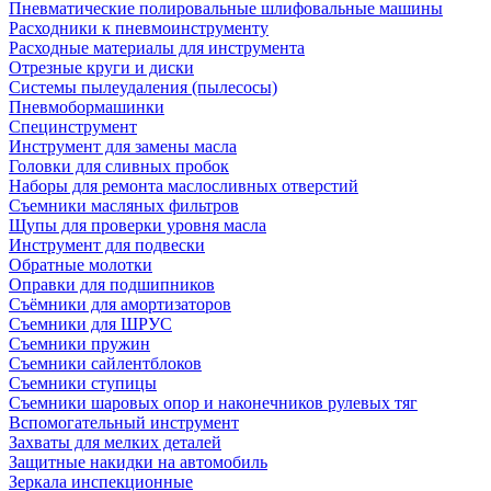
Пневматические полировальные шлифовальные машины
Расходники к пневмоинструменту
Расходные материалы для инструмента
Отрезные круги и диски
Системы пылеудаления (пылесосы)
Пневмобормашинки
Специнструмент
Инструмент для замены масла
Головки для сливных пробок
Наборы для ремонта маслосливных отверстий
Съемники масляных фильтров
Щупы для проверки уровня масла
Инструмент для подвески
Обратные молотки
Оправки для подшипников
Съёмники для амортизаторов
Съемники для ШРУС
Съемники пружин
Съемники сайлентблоков
Съемники ступицы
Съемники шаровых опор и наконечников рулевых тяг
Вспомогательный инструмент
Захваты для мелких деталей
Защитные накидки на автомобиль
Зеркала инспекционные