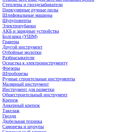
Степлеры и гвоздезабиватели
Циркулярные ручные пилы
Шлифовальные машины
Шуруповерты
Электрорубанки
АКБ и зарядные устройства
Болгарки (УШМ)
Граверы
Другой инструмент
Отбойные молотки
Разбрасыватели
Оснастка к электроинструменту
Фрезеры
Штроборезы
Ручные строительные инструменты
Малярный инструмент
Инструмент для разметки
Общестроительный инструмент
Крепеж
Анкерный крепеж
Такелаж
Гвозди
Дюбельная техника
Саморезы и шурупы
Специальный крепеж