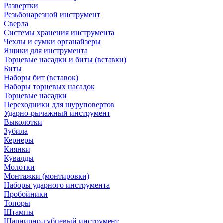
Развертки
Резьбонарезной инструмент
Сверла
Системы хранения инструмента
Чехлы и сумки органайзеры
Ящики для инструмента
Торцевые насадки и биты (вставки)
Биты
Наборы бит (вставок)
Наборы торцевых насадок
Торцевые насадки
Переходники для шуруповертов
Ударно-рычажный инструмент
Выколотки
Зубила
Кернеры
Киянки
Кувалды
Молотки
Монтажки (монтировки)
Наборы ударного инструмента
Пробойники
Топоры
Штампы
Шарнирно-губцевый инструмент