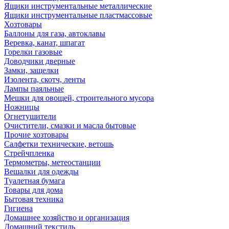
Ящики инструментальные металлические
Ящики инструментальные пластмассовые
Хозтовары
Баллоны для газа, автоклавы
Веревка, канат, шпагат
Горелки газовые
Доводчики дверные
Замки, защелки
Изолента, скотч, ленты
Лампы паяльные
Мешки для овощей, строительного мусора
Ножницы
Огнетушители
Очистители, смазки и масла бытовые
Прочие хозтовары
Салфетки технические, ветошь
Стрейчпленка
Термометры, метеостанции
Вешалки для одежды
Туалетная бумага
Товары для дома
Бытовая техника
Гигиена
Домашнее хозяйство и организация
Домашний текстиль