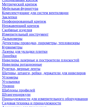
Метрический крепеж
Мебельная фурнитура
Комплектующие для систем вентиляции
Заклепки
Перфорированный крепеж
Нержавеющий крепеж
Скобяные изделия
Измерительный инструмент
Дальномеры
Детекторы проводки, пирометры, тепловизоры
Курвиметры
Лазеры для укладки плитки
Линейки
Нивелиры лазерные и построители плоскостей
Нивелиры ротационные
Рулетки, мерные ленты
Шативы, штанги, рейки, держатели для нивелиров
Угломеры
Угольники
Уровни
Шаблоны профилей
Штангенциркули
Принадлежности для измерительного оборудования
Садовая техника и принадлежности