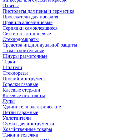
Отвесы
Пистолеты для пены и герметика
Просекатели для профиля
Правила алюминиевые
Серпянки самоклеящиеся
Сетки стеклотканевые
Стеклодомкраты
Средства индивидуальной защиты
Тазы строительные
Шнуры разметочные
Терки
Шпатели
Стеклорезы
Прочий инструмент
Горелки газовые
Клеевые стержни
Клеевые пистолеты
Лупы
Удлинители электрические
Петли гаражные
Уплотнители
Сумки для инструмента
Хозяйственные товары
Тачки и тележки