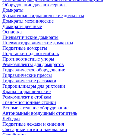
Оборудование для автосервиса
Домкраты
Бутылочные гидравлические домкраты
Домкраты механические
Домкраты реечные
Оснастка
Пневматические домкраты
Пневмогидравлические домкраты
Подкатные домкраты
Подставки под автомобиль
Противооткатные упоры
Ремкомплекты для домкратов
Гидравлическое оборудование
Гидравлические прессы
Гидравлические растяжки
Гидроцилиндры для рихтовки
Краны гидравлические
Ремкомплект к стойкам
Трансмиссионные стойки
Вспомогательное оборудование
Автономный воздушный отопитель
Лебедки
Подкатные лежаки и сидения
Слесарные тиски и наковальни
Струбцины