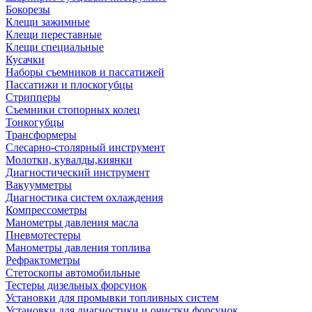
Бокорезы
Клещи зажимные
Клещи переставные
Клещи специальные
Кусачки
Наборы съемников и пассатижей
Пассатижи и плоскогубцы
Стрипперы
Съемники стопорных колец
Тонкогубцы
Трансформеры
Слесарно-столярный инструмент
Молотки, кувалды,киянки
Диагностический инструмент
Вакуумметры
Диагностика систем охлаждения
Компрессометры
Манометры давления масла
Пневмотестеры
Манометры давления топлива
Рефрактометры
Стетоскопы автомобильные
Тестеры дизельных форсунок
Установки для промывки топливных систем
Установки для диагностики и очистки форсунок