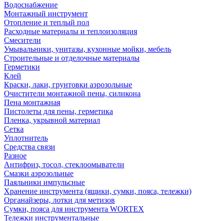
Водоснабжение
Монтажный инструмент
Отопление и теплый пол
Расходные материалы и теплоизоляция
Смесители
Умывальники, унитазы, кухонные мойки, мебель
Строительные и отделочные материалы
Герметики
Клей
Краски, лаки, грунтовки аэрозольные
Очистители монтажной пены, силикона
Пена монтажная
Пистолеты для пены, герметика
Пленка, укрывной материал
Сетка
Уплотнитель
Средства связи
Разное
Антифриз, тосол, стеклоомыватели
Смазки аэрозольные
Паяльники импульсные
Хранение инструмента (ящики, сумки, пояса, тележки)
Органайзеры, лотки для метизов
Сумки, пояса для инструмента WORTEX
Тележки инструментальные