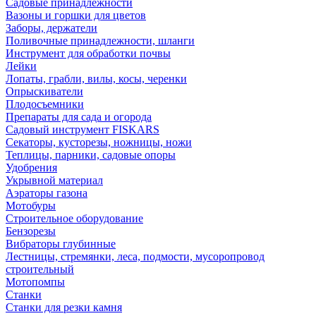
Садовые принадлежности
Вазоны и горшки для цветов
Заборы, держатели
Поливочные принадлежности, шланги
Инструмент для обработки почвы
Лейки
Лопаты, грабли, вилы, косы, черенки
Опрыскиватели
Плодосъемники
Препараты для сада и огорода
Садовый инструмент FISKARS
Секаторы, кусторезы, ножницы, ножи
Теплицы, парники, садовые опоры
Удобрения
Укрывной материал
Аэраторы газона
Мотобуры
Строительное оборудование
Бензорезы
Вибраторы глубинные
Лестницы, стремянки, леса, подмости, мусоропровод
строительный
Мотопомпы
Станки
Станки для резки камня