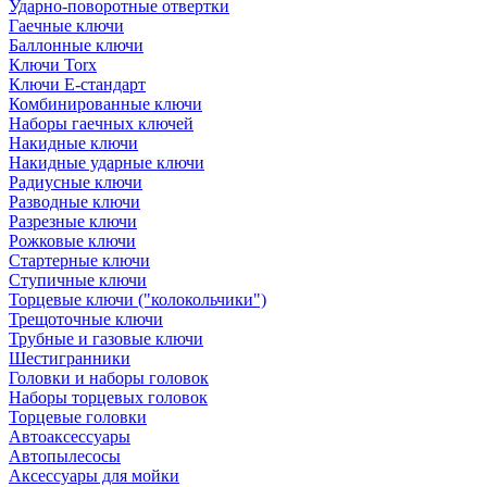
Ударно-поворотные отвертки
Гаечные ключи
Баллонные ключи
Ключи Torx
Ключи Е-стандарт
Комбинированные ключи
Наборы гаечных ключей
Накидные ключи
Накидные ударные ключи
Радиусные ключи
Разводные ключи
Разрезные ключи
Рожковые ключи
Стартерные ключи
Ступичные ключи
Торцевые ключи ("колокольчики")
Трещоточные ключи
Трубные и газовые ключи
Шестигранники
Головки и наборы головок
Наборы торцевых головок
Торцевые головки
Автоаксессуары
Автопылесосы
Аксессуары для мойки