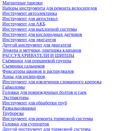
Магнитные тарелки
Наборы инструмента для ремонта велосипедов
Инструмент автоэлектрика
Инструмент для автостекол
Инструмент для АКБ
Инструмент для выхлопной системы
Инструмент для кислородных датчиков
Инструмент для двигателя
Другой инструмент для двигателя
Зенкера и метчики, притирка клапанов
РАССУХАРИВАТЕЛИ И ЩИПЦЫ
Съёмники для поршневой группы
Съемники сальников
Фиксаторы шкивов и распредвалов
Хоны для цилиндров
Инструмент для извлечения сломанного крепежа
Гайколомы
Головки для поврежденных болтов и гаек
Экстракторы
Инструмент для обработки труб
Развальцовщики
Труборезы
Инструмент для ремонта тормозной системы
Головки для суппортов
Другой инструмент для тормозной системы