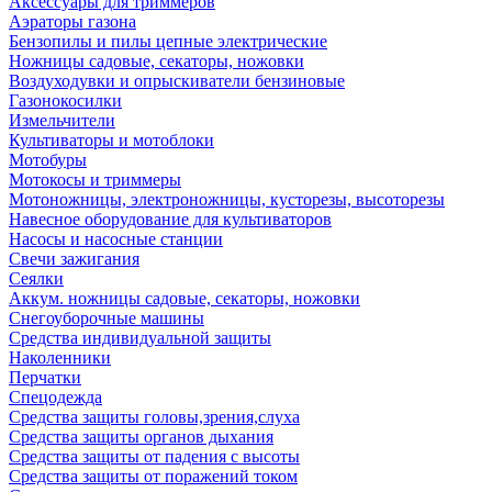
Аксессуары для триммеров
Аэраторы газона
Бензопилы и пилы цепные электрические
Ножницы садовые, секаторы, ножовки
Воздуходувки и опрыскиватели бензиновые
Газонокосилки
Измельчители
Культиваторы и мотоблоки
Мотобуры
Мотокосы и триммеры
Мотоножницы, электроножницы, кусторезы, высоторезы
Навесное оборудование для культиваторов
Насосы и насосные станции
Свечи зажигания
Сеялки
Аккум. ножницы садовые, секаторы, ножовки
Снегоуборочные машины
Средства индивидуальной защиты
Наколенники
Перчатки
Спецодежда
Средства защиты головы,зрения,слуха
Средства защиты органов дыхания
Средства защиты от падения с высоты
Средства защиты от поражений током