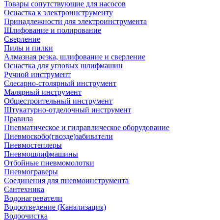
Товары сопутствующие для насосов
Оснастка к электроинструменту
Принадлежности для электроинструмента
Шлифование и полирование
Сверление
Пилы и пилки
Алмазная резка, шлифование и сверление
Оснастка для угловых шлифмашин
Ручной инструмент
Слесарно-столярный инструмент
Малярный инструмент
Общестроительный инструмент
Штукатурно-отделочный инструмент
Правила
Пневматическое и гидравлическое оборудование
Пневмоскобо(гвозде)забиватели
Пневмостеплеры
Пневмошлифмашины
Отбойные пневмомолотки
Пневмограверы
Соединения для пневмоинструмента
Сантехника
Водонагреватели
Водоотведение (Канализация)
Водоочистка