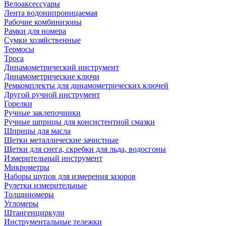
Велоаксессуары
Лента водонипроницаемая
Рабочие комбинизоны
Рамки для номера
Сумки хозяйственные
Термосы
Троса
Динамометрический инструмент
Динамометрические ключи
Ремкомплекты для динамометрических ключей
Другой ручной инструмент
Горелки
Ручные заклепочники
Ручные шприцы для консистентной смазки
Шприцы для масла
Щетки металлические зачистные
Щетки для снега, скребки для льда, водосгоны
Измерительный инструмент
Микрометры
Наборы щупов для измерения зазоров
Рулетки измерительные
Толщиномеры
Угломеры
Штангенциркули
Инструментальные тележки