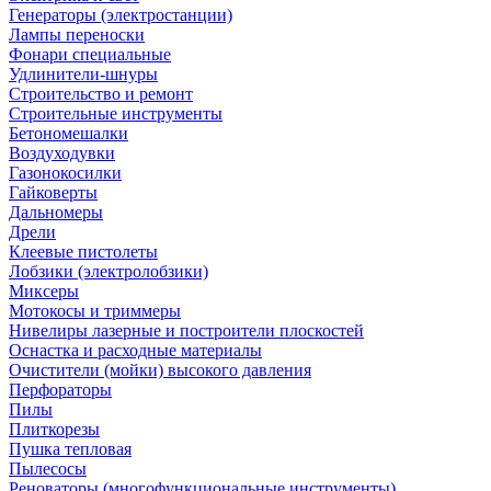
Генераторы (электростанции)
Лампы переноски
Фонари специальные
Удлинители-шнуры
Строительство и ремонт
Строительные инструменты
Бетономешалки
Воздуходувки
Газонокосилки
Гайковерты
Дальномеры
Дрели
Клеевые пистолеты
Лобзики (электролобзики)
Миксеры
Мотокосы и триммеры
Нивелиры лазерные и построители плоскостей
Оснастка и расходные материалы
Очистители (мойки) высокого давления
Перфораторы
Пилы
Плиткорезы
Пушка тепловая
Пылесосы
Реноваторы (многофункциональные инструменты)