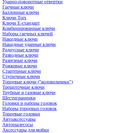
Ударно-поворотные отвертки
Гаечные ключи
Баллонные ключи
Ключи Torx
Ключи Е-стандарт
Комбинированные ключи
Наборы гаечных ключей
Накидные ключи
Накидные ударные ключи
Радиусные ключи
Разводные ключи
Разрезные ключи
Рожковые ключи
Стартерные ключи
Ступичные ключи
Торцевые ключи ("колокольчики")
Трещоточные ключи
Трубные и газовые ключи
Шестигранники
Головки и наборы головок
Наборы торцевых головок
Торцевые головки
Автоаксессуары
Автопылесосы
Аксессуары для мойки