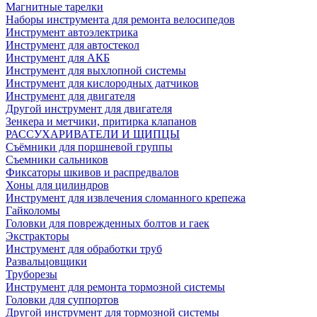
Магнитные тарелки
Наборы инструмента для ремонта велосипедов
Инструмент автоэлектрика
Инструмент для автостекол
Инструмент для АКБ
Инструмент для выхлопной системы
Инструмент для кислородных датчиков
Инструмент для двигателя
Другой инструмент для двигателя
Зенкера и метчики, притирка клапанов
РАССУХАРИВАТЕЛИ И ЩИПЦЫ
Съёмники для поршневой группы
Съемники сальников
Фиксаторы шкивов и распредвалов
Хоны для цилиндров
Инструмент для извлечения сломанного крепежа
Гайколомы
Головки для поврежденных болтов и гаек
Экстракторы
Инструмент для обработки труб
Развальцовщики
Труборезы
Инструмент для ремонта тормозной системы
Головки для суппортов
Другой инструмент для тормозной системы