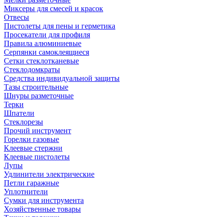
Миксеры для смесей и красок
Отвесы
Пистолеты для пены и герметика
Просекатели для профиля
Правила алюминиевые
Серпянки самоклеящиеся
Сетки стеклотканевые
Стеклодомкраты
Средства индивидуальной защиты
Тазы строительные
Шнуры разметочные
Терки
Шпатели
Стеклорезы
Прочий инструмент
Горелки газовые
Клеевые стержни
Клеевые пистолеты
Лупы
Удлинители электрические
Петли гаражные
Уплотнители
Сумки для инструмента
Хозяйственные товары