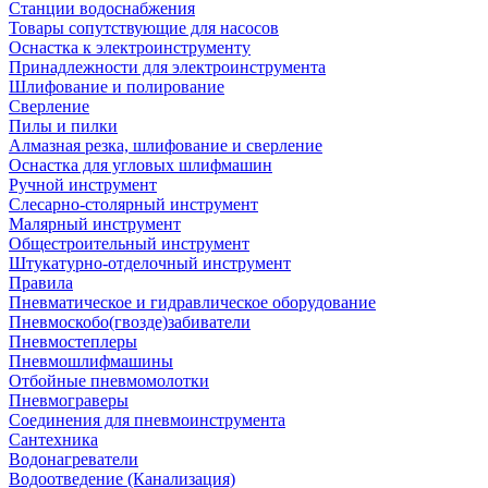
Станции водоснабжения
Товары сопутствующие для насосов
Оснастка к электроинструменту
Принадлежности для электроинструмента
Шлифование и полирование
Сверление
Пилы и пилки
Алмазная резка, шлифование и сверление
Оснастка для угловых шлифмашин
Ручной инструмент
Слесарно-столярный инструмент
Малярный инструмент
Общестроительный инструмент
Штукатурно-отделочный инструмент
Правила
Пневматическое и гидравлическое оборудование
Пневмоскобо(гвозде)забиватели
Пневмостеплеры
Пневмошлифмашины
Отбойные пневмомолотки
Пневмограверы
Соединения для пневмоинструмента
Сантехника
Водонагреватели
Водоотведение (Канализация)