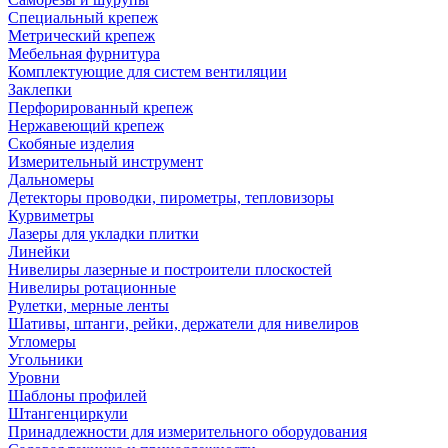
Специальный крепеж
Метрический крепеж
Мебельная фурнитура
Комплектующие для систем вентиляции
Заклепки
Перфорированный крепеж
Нержавеющий крепеж
Скобяные изделия
Измерительный инструмент
Дальномеры
Детекторы проводки, пирометры, тепловизоры
Курвиметры
Лазеры для укладки плитки
Линейки
Нивелиры лазерные и построители плоскостей
Нивелиры ротационные
Рулетки, мерные ленты
Шативы, штанги, рейки, держатели для нивелиров
Угломеры
Угольники
Уровни
Шаблоны профилей
Штангенциркули
Принадлежности для измерительного оборудования