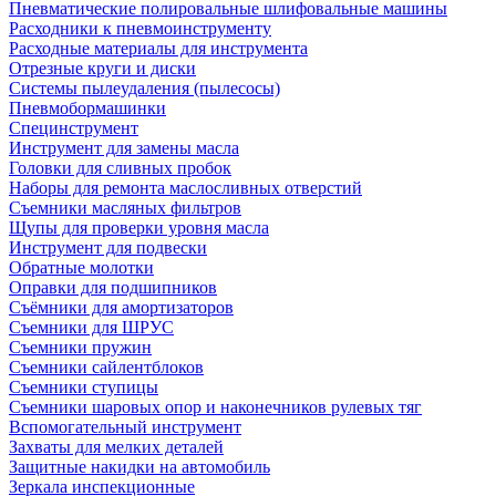
Пневматические полировальные шлифовальные машины
Расходники к пневмоинструменту
Расходные материалы для инструмента
Отрезные круги и диски
Системы пылеудаления (пылесосы)
Пневмобормашинки
Специнструмент
Инструмент для замены масла
Головки для сливных пробок
Наборы для ремонта маслосливных отверстий
Съемники масляных фильтров
Щупы для проверки уровня масла
Инструмент для подвески
Обратные молотки
Оправки для подшипников
Съёмники для амортизаторов
Съемники для ШРУС
Съемники пружин
Съемники сайлентблоков
Съемники ступицы
Съемники шаровых опор и наконечников рулевых тяг
Вспомогательный инструмент
Захваты для мелких деталей
Защитные накидки на автомобиль
Зеркала инспекционные