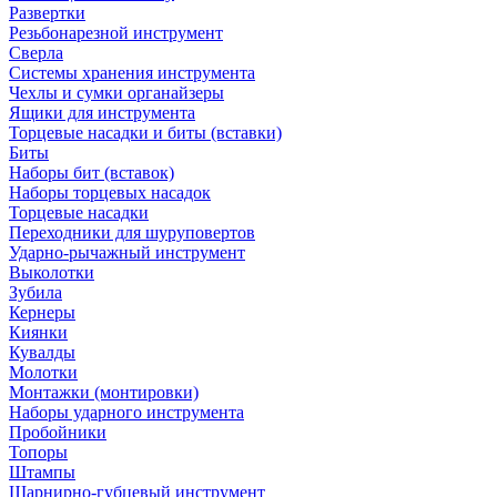
Развертки
Резьбонарезной инструмент
Сверла
Системы хранения инструмента
Чехлы и сумки органайзеры
Ящики для инструмента
Торцевые насадки и биты (вставки)
Биты
Наборы бит (вставок)
Наборы торцевых насадок
Торцевые насадки
Переходники для шуруповертов
Ударно-рычажный инструмент
Выколотки
Зубила
Кернеры
Киянки
Кувалды
Молотки
Монтажки (монтировки)
Наборы ударного инструмента
Пробойники
Топоры
Штампы
Шарнирно-губцевый инструмент