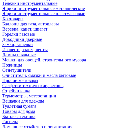
Тележки инструментальные
Ящики инструментальные металлические
Ящики инструментальные пластмассовые
Хозтовары
Баллоны для газа, автоклавы
Веревка, канат, шпагат
Горелки газовые
Доводчики дверные
Замки, защелки
Изолента, скотч, ленты
Лампы паяльные
Мешки для овощей, строительного мусора
Ножницы
Огнетушители
Очистители, смазки и масла бытовые
Прочие хозтовары
Салфетки технические, ветошь
Стрейчпленка
Термометры, метеостанции
Вешалки для одежды
Туалетная бумага
Товары для дома
Бытовая техника
Гигиена
Домашнее хозяйство и организация