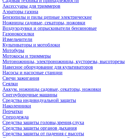
Садовая техника и принадлежности
Аксессуары для триммеров
Аэраторы газона
Бензопилы и пилы цепные электрические
Ножницы садовые, секаторы, ножовки
Воздуходувки и опрыскиватели бензиновые
Газонокосилки
Измельчители
Культиваторы и мотоблоки
Мотобуры
Мотокосы и триммеры
Мотоножницы, электроножницы, кусторезы, высоторезы
Навесное оборудование для культиваторов
Насосы и насосные станции
Свечи зажигания
Сеялки
Аккум. ножницы садовые, секаторы, ножовки
Снегоуборочные машины
Средства индивидуальной защиты
Наколенники
Перчатки
Спецодежда
Средства защиты головы,зрения,слуха
Средства защиты органов дыхания
Средства защиты от падения с высоты