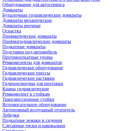
Оборудование для автосервиса
Домкраты
Бутылочные гидравлические домкраты
Домкраты механические
Домкраты реечные
Оснастка
Пневматические домкраты
Пневмогидравлические домкраты
Подкатные домкраты
Подставки под автомобиль
Противооткатные упоры
Ремкомплекты для домкратов
Гидравлическое оборудование
Гидравлические прессы
Гидравлические растяжки
Гидроцилиндры для рихтовки
Краны гидравлические
Ремкомплект к стойкам
Трансмиссионные стойки
Вспомогательное оборудование
Автономный воздушный отопитель
Лебедки
Подкатные лежаки и сидения
Слесарные тиски и наковальни
Струбцины