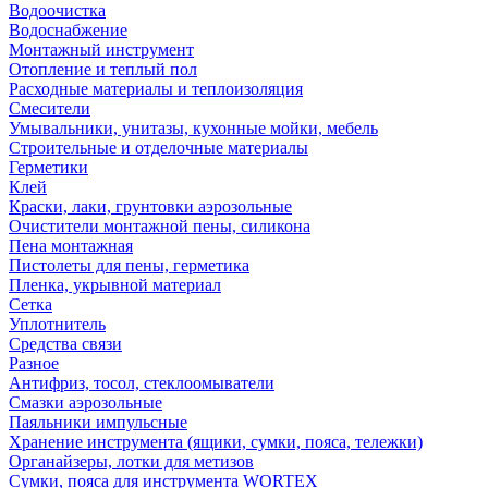
Водоочистка
Водоснабжение
Монтажный инструмент
Отопление и теплый пол
Расходные материалы и теплоизоляция
Смесители
Умывальники, унитазы, кухонные мойки, мебель
Строительные и отделочные материалы
Герметики
Клей
Краски, лаки, грунтовки аэрозольные
Очистители монтажной пены, силикона
Пена монтажная
Пистолеты для пены, герметика
Пленка, укрывной материал
Сетка
Уплотнитель
Средства связи
Разное
Антифриз, тосол, стеклоомыватели
Смазки аэрозольные
Паяльники импульсные
Хранение инструмента (ящики, сумки, пояса, тележки)
Органайзеры, лотки для метизов
Сумки, пояса для инструмента WORTEX