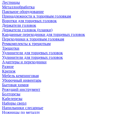
Лестницы
Металлообработка
Паяльное оборудование
Принадлежности к торцевым головкам
Воротки для торцевых головок
Держатели головок
Держатели головок (планки)
Карданные переходники для торцевых головок
Переходники к торцевым головкам
Ремкомплекты к трещоткам
Трещотки
Удлинители для торцевых головок
Удлинители для торцевых головок
Адаптеры и переходники
Разное
Крепеж
Мебель кемпинговая
Уборочный инвентарь
Бытовая химия
Режущий инструмент
Болторезы
Кабелерезы
Наборы сверл
Напильники слесарные
Ножницы по металлу