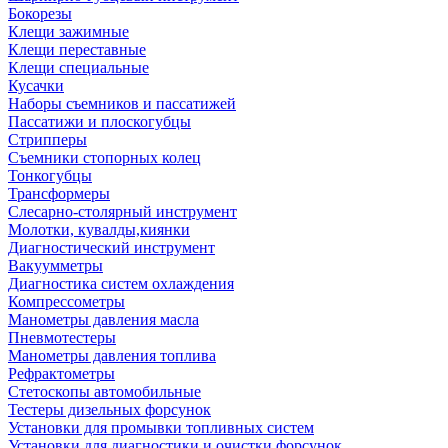
Бокорезы
Клещи зажимные
Клещи переставные
Клещи специальные
Кусачки
Наборы съемников и пассатижей
Пассатижи и плоскогубцы
Стрипперы
Съемники стопорных колец
Тонкогубцы
Трансформеры
Слесарно-столярный инструмент
Молотки, кувалды,киянки
Диагностический инструмент
Вакуумметры
Диагностика систем охлаждения
Компрессометры
Манометры давления масла
Пневмотестеры
Манометры давления топлива
Рефрактометры
Стетоскопы автомобильные
Тестеры дизельных форсунок
Установки для промывки топливных систем
Установки для диагностики и очистки форсунок