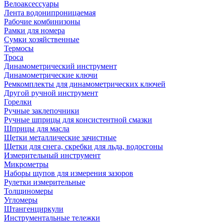
Велоаксессуары
Лента водонипроницаемая
Рабочие комбинизоны
Рамки для номера
Сумки хозяйственные
Термосы
Троса
Динамометрический инструмент
Динамометрические ключи
Ремкомплекты для динамометрических ключей
Другой ручной инструмент
Горелки
Ручные заклепочники
Ручные шприцы для консистентной смазки
Шприцы для масла
Щетки металлические зачистные
Щетки для снега, скребки для льда, водосгоны
Измерительный инструмент
Микрометры
Наборы щупов для измерения зазоров
Рулетки измерительные
Толщиномеры
Угломеры
Штангенциркули
Инструментальные тележки