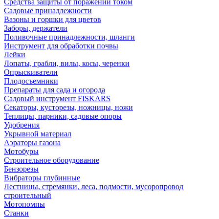
Средства защиты от поражений током
Садовые принадлежности
Вазоны и горшки для цветов
Заборы, держатели
Поливочные принадлежности, шланги
Инструмент для обработки почвы
Лейки
Лопаты, грабли, вилы, косы, черенки
Опрыскиватели
Плодосъемники
Препараты для сада и огорода
Садовый инструмент FISKARS
Секаторы, кусторезы, ножницы, ножи
Теплицы, парники, садовые опоры
Удобрения
Укрывной материал
Аэраторы газона
Мотобуры
Строительное оборудование
Бензорезы
Вибраторы глубинные
Лестницы, стремянки, леса, подмости, мусоропровод
строительный
Мотопомпы
Станки