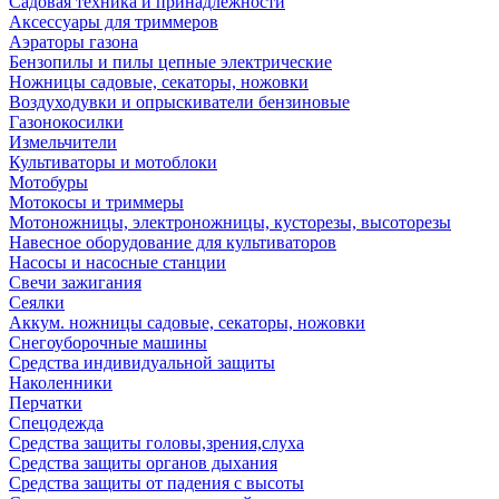
Садовая техника и принадлежности
Аксессуары для триммеров
Аэраторы газона
Бензопилы и пилы цепные электрические
Ножницы садовые, секаторы, ножовки
Воздуходувки и опрыскиватели бензиновые
Газонокосилки
Измельчители
Культиваторы и мотоблоки
Мотобуры
Мотокосы и триммеры
Мотоножницы, электроножницы, кусторезы, высоторезы
Навесное оборудование для культиваторов
Насосы и насосные станции
Свечи зажигания
Сеялки
Аккум. ножницы садовые, секаторы, ножовки
Снегоуборочные машины
Средства индивидуальной защиты
Наколенники
Перчатки
Спецодежда
Средства защиты головы,зрения,слуха
Средства защиты органов дыхания
Средства защиты от падения с высоты