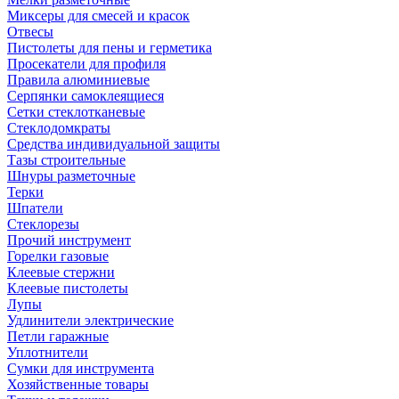
Миксеры для смесей и красок
Отвесы
Пистолеты для пены и герметика
Просекатели для профиля
Правила алюминиевые
Серпянки самоклеящиеся
Сетки стеклотканевые
Стеклодомкраты
Средства индивидуальной защиты
Тазы строительные
Шнуры разметочные
Терки
Шпатели
Стеклорезы
Прочий инструмент
Горелки газовые
Клеевые стержни
Клеевые пистолеты
Лупы
Удлинители электрические
Петли гаражные
Уплотнители
Сумки для инструмента
Хозяйственные товары