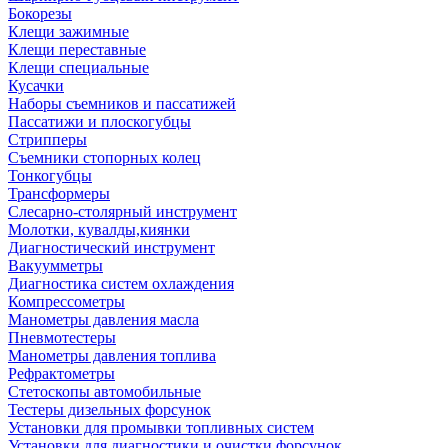
Бокорезы
Клещи зажимные
Клещи переставные
Клещи специальные
Кусачки
Наборы съемников и пассатижей
Пассатижи и плоскогубцы
Стрипперы
Съемники стопорных колец
Тонкогубцы
Трансформеры
Слесарно-столярный инструмент
Молотки, кувалды,киянки
Диагностический инструмент
Вакуумметры
Диагностика систем охлаждения
Компрессометры
Манометры давления масла
Пневмотестеры
Манометры давления топлива
Рефрактометры
Стетоскопы автомобильные
Тестеры дизельных форсунок
Установки для промывки топливных систем
Установки для диагностики и очистки форсунок