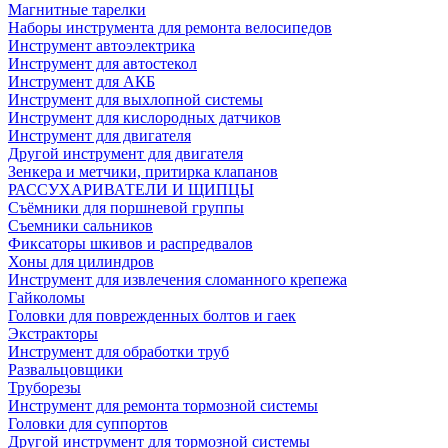
Магнитные тарелки
Наборы инструмента для ремонта велосипедов
Инструмент автоэлектрика
Инструмент для автостекол
Инструмент для АКБ
Инструмент для выхлопной системы
Инструмент для кислородных датчиков
Инструмент для двигателя
Другой инструмент для двигателя
Зенкера и метчики, притирка клапанов
РАССУХАРИВАТЕЛИ И ЩИПЦЫ
Съёмники для поршневой группы
Съемники сальников
Фиксаторы шкивов и распредвалов
Хоны для цилиндров
Инструмент для извлечения сломанного крепежа
Гайколомы
Головки для поврежденных болтов и гаек
Экстракторы
Инструмент для обработки труб
Развальцовщики
Труборезы
Инструмент для ремонта тормозной системы
Головки для суппортов
Другой инструмент для тормозной системы