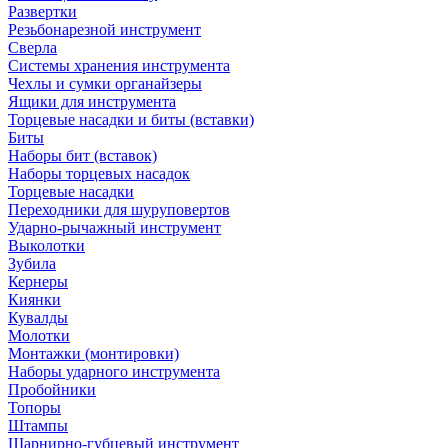
Развертки
Резьбонарезной инструмент
Сверла
Системы хранения инструмента
Чехлы и сумки органайзеры
Ящики для инструмента
Торцевые насадки и биты (вставки)
Биты
Наборы бит (вставок)
Наборы торцевых насадок
Торцевые насадки
Переходники для шуруповертов
Ударно-рычажный инструмент
Выколотки
Зубила
Кернеры
Киянки
Кувалды
Молотки
Монтажки (монтировки)
Наборы ударного инструмента
Пробойники
Топоры
Штампы
Шарнирно-губцевый инструмент