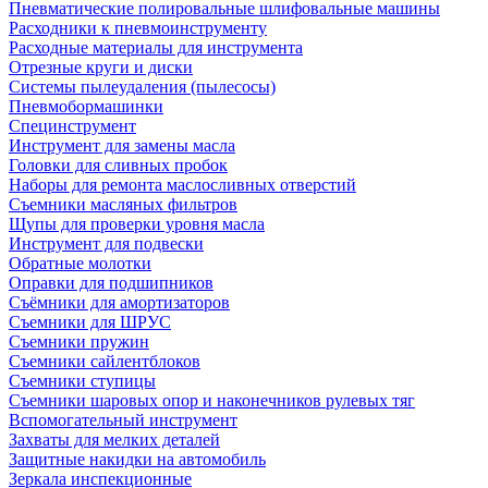
Пневматические полировальные шлифовальные машины
Расходники к пневмоинструменту
Расходные материалы для инструмента
Отрезные круги и диски
Системы пылеудаления (пылесосы)
Пневмобормашинки
Специнструмент
Инструмент для замены масла
Головки для сливных пробок
Наборы для ремонта маслосливных отверстий
Съемники масляных фильтров
Щупы для проверки уровня масла
Инструмент для подвески
Обратные молотки
Оправки для подшипников
Съёмники для амортизаторов
Съемники для ШРУС
Съемники пружин
Съемники сайлентблоков
Съемники ступицы
Съемники шаровых опор и наконечников рулевых тяг
Вспомогательный инструмент
Захваты для мелких деталей
Защитные накидки на автомобиль
Зеркала инспекционные