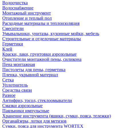
Водоочистка
Водоснабжение
Монтажный инструмент
Отопление и теплый пол
Расходные материалы и теплоизоляция
Смесители
Умывальники, унитазы, кухонные мойки, мебель
Строительные и отделочные материалы
Герметики
Клей
Краски, лаки, грунтовки аэрозольные
Очистители монтажной пены, силикона
Пена монтажная
Пистолеты для пены, герметика
Пленка, укрывной материал
Сетка
Уплотнитель
Средства связи
Разное
Антифриз, тосол, стеклоомыватели
Смазки аэрозольные
Паяльники импульсные
Хранение инструмента (ящики, сумки, пояса, тележки)
Органайзеры, лотки для метизов
Сумки, пояса для инструмента WORTEX