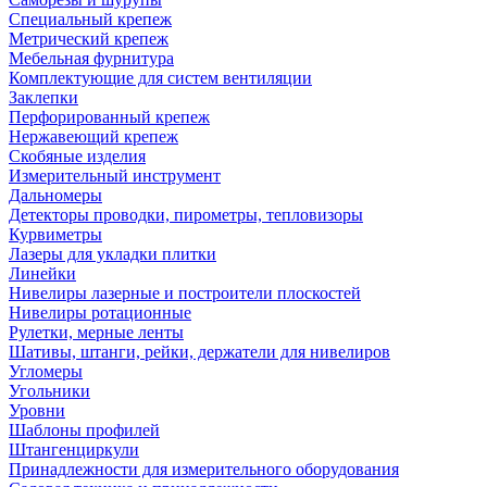
Специальный крепеж
Метрический крепеж
Мебельная фурнитура
Комплектующие для систем вентиляции
Заклепки
Перфорированный крепеж
Нержавеющий крепеж
Скобяные изделия
Измерительный инструмент
Дальномеры
Детекторы проводки, пирометры, тепловизоры
Курвиметры
Лазеры для укладки плитки
Линейки
Нивелиры лазерные и построители плоскостей
Нивелиры ротационные
Рулетки, мерные ленты
Шативы, штанги, рейки, держатели для нивелиров
Угломеры
Угольники
Уровни
Шаблоны профилей
Штангенциркули
Принадлежности для измерительного оборудования