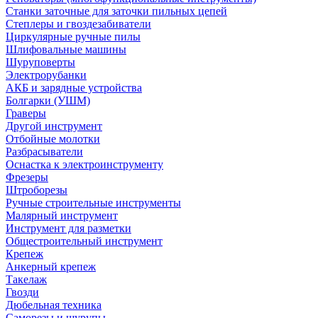
Станки заточные для заточки пильных цепей
Степлеры и гвоздезабиватели
Циркулярные ручные пилы
Шлифовальные машины
Шуруповерты
Электрорубанки
АКБ и зарядные устройства
Болгарки (УШМ)
Граверы
Другой инструмент
Отбойные молотки
Разбрасыватели
Оснастка к электроинструменту
Фрезеры
Штроборезы
Ручные строительные инструменты
Малярный инструмент
Инструмент для разметки
Общестроительный инструмент
Крепеж
Анкерный крепеж
Такелаж
Гвозди
Дюбельная техника
Саморезы и шурупы