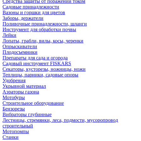
Средства защиты от поражений током
Садовые принадлежности
Вазоны и горшки для цветов
Заборы, держатели
Поливочные принадлежности, шланги
Инструмент для обработки почвы
Лейки
Лопаты, грабли, вилы, косы, черенки
Опрыскиватели
Плодосъемники
Препараты для сада и огорода
Садовый инструмент FISKARS
Секаторы, кусторезы, ножницы, ножи
Теплицы, парники, садовые опоры
Удобрения
Укрывной материал
Аэраторы газона
Мотобуры
Строительное оборудование
Бензорезы
Вибраторы глубинные
Лестницы, стремянки, леса, подмости, мусоропровод
строительный
Мотопомпы
Станки