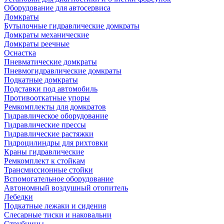
Оборудование для автосервиса
Домкраты
Бутылочные гидравлические домкраты
Домкраты механические
Домкраты реечные
Оснастка
Пневматические домкраты
Пневмогидравлические домкраты
Подкатные домкраты
Подставки под автомобиль
Противооткатные упоры
Ремкомплекты для домкратов
Гидравлическое оборудование
Гидравлические прессы
Гидравлические растяжки
Гидроцилиндры для рихтовки
Краны гидравлические
Ремкомплект к стойкам
Трансмиссионные стойки
Вспомогательное оборудование
Автономный воздушный отопитель
Лебедки
Подкатные лежаки и сидения
Слесарные тиски и наковальни
Струбцины