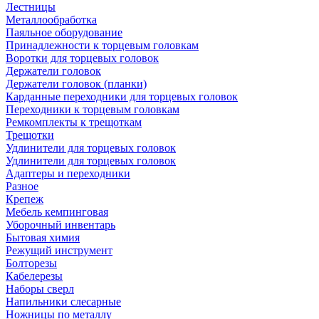
Лестницы
Металлообработка
Паяльное оборудование
Принадлежности к торцевым головкам
Воротки для торцевых головок
Держатели головок
Держатели головок (планки)
Карданные переходники для торцевых головок
Переходники к торцевым головкам
Ремкомплекты к трещоткам
Трещотки
Удлинители для торцевых головок
Удлинители для торцевых головок
Адаптеры и переходники
Разное
Крепеж
Мебель кемпинговая
Уборочный инвентарь
Бытовая химия
Режущий инструмент
Болторезы
Кабелерезы
Наборы сверл
Напильники слесарные
Ножницы по металлу