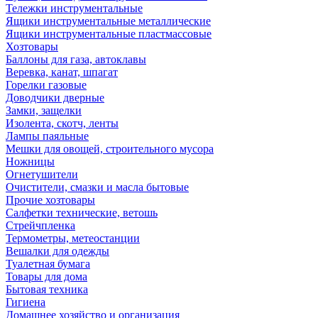
Тележки инструментальные
Ящики инструментальные металлические
Ящики инструментальные пластмассовые
Хозтовары
Баллоны для газа, автоклавы
Веревка, канат, шпагат
Горелки газовые
Доводчики дверные
Замки, защелки
Изолента, скотч, ленты
Лампы паяльные
Мешки для овощей, строительного мусора
Ножницы
Огнетушители
Очистители, смазки и масла бытовые
Прочие хозтовары
Салфетки технические, ветошь
Стрейчпленка
Термометры, метеостанции
Вешалки для одежды
Туалетная бумага
Товары для дома
Бытовая техника
Гигиена
Домашнее хозяйство и организация