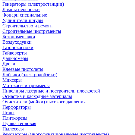
Генераторы (электростанции)
Лампы переноски
Фонари специальные
Удлинители-шнуры
Строительство и ремонт
Строительные инструменты
Бетономешалки
Воздуходувки
Газонокосилки
Гайковерты
Дальномеры
Дрели
Клеевые пистолеты
Лобзики (электролобзики)
Миксеры
Мотокосы и триммеры
Нивелиры лазерные и построители плоскостей
Оснастка и расходные материалы
Очистители (мойки) высокого давления
Перфораторы
Пилы
Плиткорезы
Пушка тепловая
Пылесосы
Реноваторы (многофункциональные инструменты)