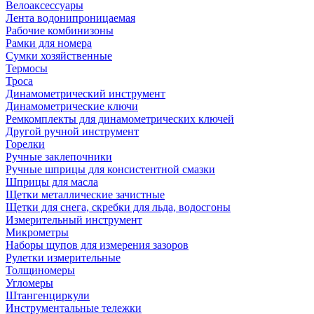
Велоаксессуары
Лента водонипроницаемая
Рабочие комбинизоны
Рамки для номера
Сумки хозяйственные
Термосы
Троса
Динамометрический инструмент
Динамометрические ключи
Ремкомплекты для динамометрических ключей
Другой ручной инструмент
Горелки
Ручные заклепочники
Ручные шприцы для консистентной смазки
Шприцы для масла
Щетки металлические зачистные
Щетки для снега, скребки для льда, водосгоны
Измерительный инструмент
Микрометры
Наборы щупов для измерения зазоров
Рулетки измерительные
Толщиномеры
Угломеры
Штангенциркули
Инструментальные тележки