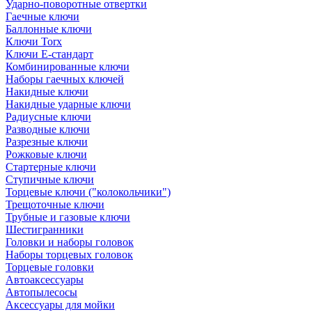
Ударно-поворотные отвертки
Гаечные ключи
Баллонные ключи
Ключи Torx
Ключи Е-стандарт
Комбинированные ключи
Наборы гаечных ключей
Накидные ключи
Накидные ударные ключи
Радиусные ключи
Разводные ключи
Разрезные ключи
Рожковые ключи
Стартерные ключи
Ступичные ключи
Торцевые ключи ("колокольчики")
Трещоточные ключи
Трубные и газовые ключи
Шестигранники
Головки и наборы головок
Наборы торцевых головок
Торцевые головки
Автоаксессуары
Автопылесосы
Аксессуары для мойки