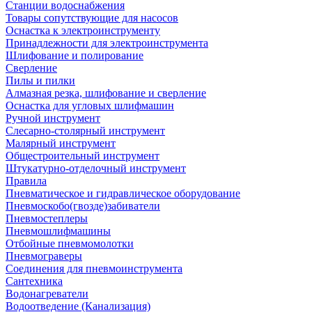
Станции водоснабжения
Товары сопутствующие для насосов
Оснастка к электроинструменту
Принадлежности для электроинструмента
Шлифование и полирование
Сверление
Пилы и пилки
Алмазная резка, шлифование и сверление
Оснастка для угловых шлифмашин
Ручной инструмент
Слесарно-столярный инструмент
Малярный инструмент
Общестроительный инструмент
Штукатурно-отделочный инструмент
Правила
Пневматическое и гидравлическое оборудование
Пневмоскобо(гвозде)забиватели
Пневмостеплеры
Пневмошлифмашины
Отбойные пневмомолотки
Пневмограверы
Соединения для пневмоинструмента
Сантехника
Водонагреватели
Водоотведение (Канализация)