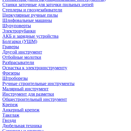
Станки заточные для заточки пильных цепей
Степлеры и гвоздезабиватели
Циркулярные ручные пилы
Шлифовальные машины
Шуруповерты
Электрорубанки
АКБ и зарядные устройства
Болгарки (УШМ)
Граверы
Другой инструмент
Отбойные молотки
Разбрасыватели
Оснастка к электроинструменту
Фрезеры
Штроборезы
Ручные строительные инструменты
Малярный инструмент
Инструмент для разметки
Общестроительный инструмент
Крепеж
Анкерный крепеж
Такелаж
Гвозди
Дюбельная техника
Саморезы и шурупы