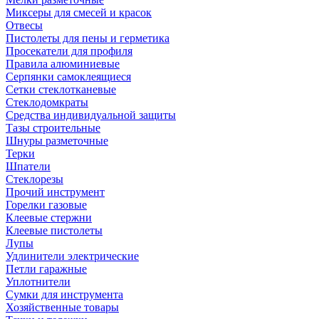
Миксеры для смесей и красок
Отвесы
Пистолеты для пены и герметика
Просекатели для профиля
Правила алюминиевые
Серпянки самоклеящиеся
Сетки стеклотканевые
Стеклодомкраты
Средства индивидуальной защиты
Тазы строительные
Шнуры разметочные
Терки
Шпатели
Стеклорезы
Прочий инструмент
Горелки газовые
Клеевые стержни
Клеевые пистолеты
Лупы
Удлинители электрические
Петли гаражные
Уплотнители
Сумки для инструмента
Хозяйственные товары