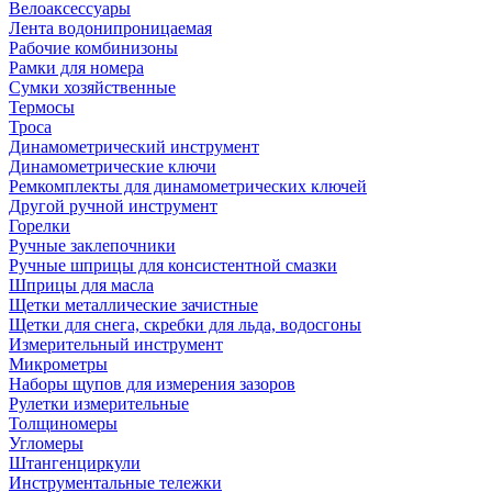
Велоаксессуары
Лента водонипроницаемая
Рабочие комбинизоны
Рамки для номера
Сумки хозяйственные
Термосы
Троса
Динамометрический инструмент
Динамометрические ключи
Ремкомплекты для динамометрических ключей
Другой ручной инструмент
Горелки
Ручные заклепочники
Ручные шприцы для консистентной смазки
Шприцы для масла
Щетки металлические зачистные
Щетки для снега, скребки для льда, водосгоны
Измерительный инструмент
Микрометры
Наборы щупов для измерения зазоров
Рулетки измерительные
Толщиномеры
Угломеры
Штангенциркули
Инструментальные тележки