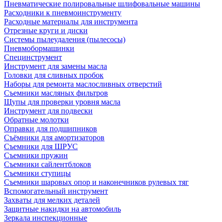
Пневматические полировальные шлифовальные машины
Расходники к пневмоинструменту
Расходные материалы для инструмента
Отрезные круги и диски
Системы пылеудаления (пылесосы)
Пневмобормашинки
Специнструмент
Инструмент для замены масла
Головки для сливных пробок
Наборы для ремонта маслосливных отверстий
Съемники масляных фильтров
Щупы для проверки уровня масла
Инструмент для подвески
Обратные молотки
Оправки для подшипников
Съёмники для амортизаторов
Съемники для ШРУС
Съемники пружин
Съемники сайлентблоков
Съемники ступицы
Съемники шаровых опор и наконечников рулевых тяг
Вспомогательный инструмент
Захваты для мелких деталей
Защитные накидки на автомобиль
Зеркала инспекционные