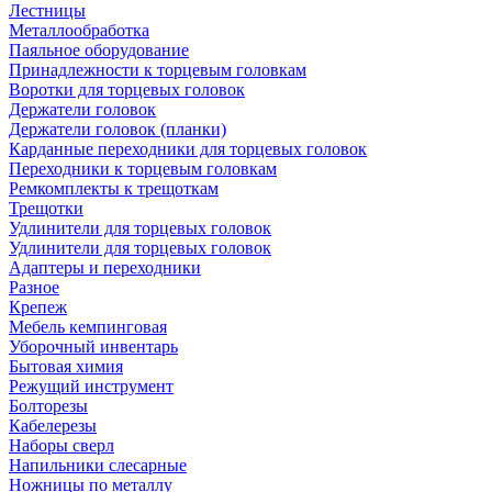
Лестницы
Металлообработка
Паяльное оборудование
Принадлежности к торцевым головкам
Воротки для торцевых головок
Держатели головок
Держатели головок (планки)
Карданные переходники для торцевых головок
Переходники к торцевым головкам
Ремкомплекты к трещоткам
Трещотки
Удлинители для торцевых головок
Удлинители для торцевых головок
Адаптеры и переходники
Разное
Крепеж
Мебель кемпинговая
Уборочный инвентарь
Бытовая химия
Режущий инструмент
Болторезы
Кабелерезы
Наборы сверл
Напильники слесарные
Ножницы по металлу