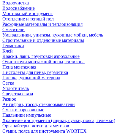
Водоочистка
Водоснабжение
Монтажный инструмент
Отопление и теплый пол
Расходные материалы и теплоизоляция
Смесители
Умывальники, унитазы, кухонные мойки, мебель
Строительные и отделочные материалы
Герметики
Клей
Краски, лаки, грунтовки аэрозольные
Очистители монтажной пены, силикона
Пена монтажная
Пистолеты для пены, герметика
Пленка, укрывной материал
Сетка
Уплотнитель
Средства связи
Разное
Антифриз, тосол, стеклоомыватели
Смазки аэрозольные
Паяльники импульсные
Хранение инструмента (ящики, сумки, пояса, тележки)
Органайзеры, лотки для метизов
Сумки, пояса для инструмента WORTEX