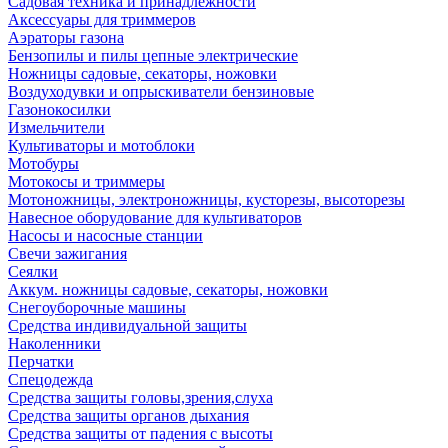
Садовая техника и принадлежности
Аксессуары для триммеров
Аэраторы газона
Бензопилы и пилы цепные электрические
Ножницы садовые, секаторы, ножовки
Воздуходувки и опрыскиватели бензиновые
Газонокосилки
Измельчители
Культиваторы и мотоблоки
Мотобуры
Мотокосы и триммеры
Мотоножницы, электроножницы, кусторезы, высоторезы
Навесное оборудование для культиваторов
Насосы и насосные станции
Свечи зажигания
Сеялки
Аккум. ножницы садовые, секаторы, ножовки
Снегоуборочные машины
Средства индивидуальной защиты
Наколенники
Перчатки
Спецодежда
Средства защиты головы,зрения,слуха
Средства защиты органов дыхания
Средства защиты от падения с высоты