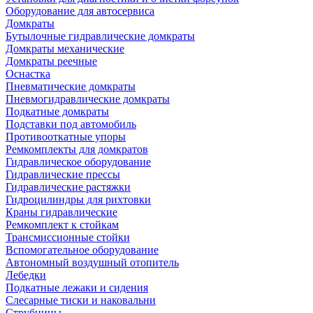
Оборудование для автосервиса
Домкраты
Бутылочные гидравлические домкраты
Домкраты механические
Домкраты реечные
Оснастка
Пневматические домкраты
Пневмогидравлические домкраты
Подкатные домкраты
Подставки под автомобиль
Противооткатные упоры
Ремкомплекты для домкратов
Гидравлическое оборудование
Гидравлические прессы
Гидравлические растяжки
Гидроцилиндры для рихтовки
Краны гидравлические
Ремкомплект к стойкам
Трансмиссионные стойки
Вспомогательное оборудование
Автономный воздушный отопитель
Лебедки
Подкатные лежаки и сидения
Слесарные тиски и наковальни
Струбцины