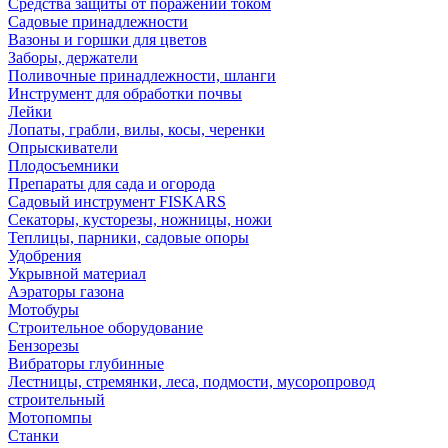
Средства защиты от поражений током
Садовые принадлежности
Вазоны и горшки для цветов
Заборы, держатели
Поливочные принадлежности, шланги
Инструмент для обработки почвы
Лейки
Лопаты, грабли, вилы, косы, черенки
Опрыскиватели
Плодосъемники
Препараты для сада и огорода
Садовый инструмент FISKARS
Секаторы, кусторезы, ножницы, ножи
Теплицы, парники, садовые опоры
Удобрения
Укрывной материал
Аэраторы газона
Мотобуры
Строительное оборудование
Бензорезы
Вибраторы глубинные
Лестницы, стремянки, леса, подмости, мусоропровод
строительный
Мотопомпы
Станки