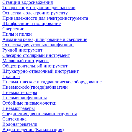
Станции водоснабжения
Товары сопутствующие для насосов
Оснастка к электроинструменту
Принадлежности для электроинструмента
Шлифование и полирование
Сверление
Пилы и пилки
Алмазная резка, шлифование и сверление
Оснастка для угловых шлифмашин
Ручной инструмент
Слесарно-столярный инструмент
Малярный инструмент
Общестроительный инструмент
Штукатурно-отделочный инструмент
Правила
Пневматическое и гидравлическое оборудование
Пневмоскобо(гвозде)забиватели
Пневмостеплеры
Пневмошлифмашины
Отбойные пневмомолотки
Пневмограверы
Соединения для пневмоинструмента
Сантехника
Водонагреватели
Водоотведение (Канализация)