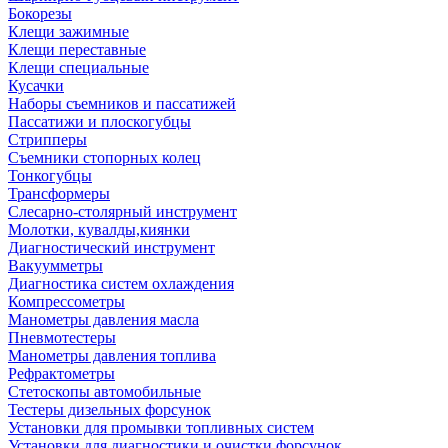
Бокорезы
Клещи зажимные
Клещи переставные
Клещи специальные
Кусачки
Наборы съемников и пассатижей
Пассатижи и плоскогубцы
Стрипперы
Съемники стопорных колец
Тонкогубцы
Трансформеры
Слесарно-столярный инструмент
Молотки, кувалды,киянки
Диагностический инструмент
Вакуумметры
Диагностика систем охлаждения
Компрессометры
Манометры давления масла
Пневмотестеры
Манометры давления топлива
Рефрактометры
Стетоскопы автомобильные
Тестеры дизельных форсунок
Установки для промывки топливных систем
Установки для диагностики и очистки форсунок