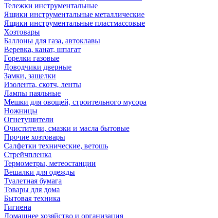
Тележки инструментальные
Ящики инструментальные металлические
Ящики инструментальные пластмассовые
Хозтовары
Баллоны для газа, автоклавы
Веревка, канат, шпагат
Горелки газовые
Доводчики дверные
Замки, защелки
Изолента, скотч, ленты
Лампы паяльные
Мешки для овощей, строительного мусора
Ножницы
Огнетушители
Очистители, смазки и масла бытовые
Прочие хозтовары
Салфетки технические, ветошь
Стрейчпленка
Термометры, метеостанции
Вешалки для одежды
Туалетная бумага
Товары для дома
Бытовая техника
Гигиена
Домашнее хозяйство и организация