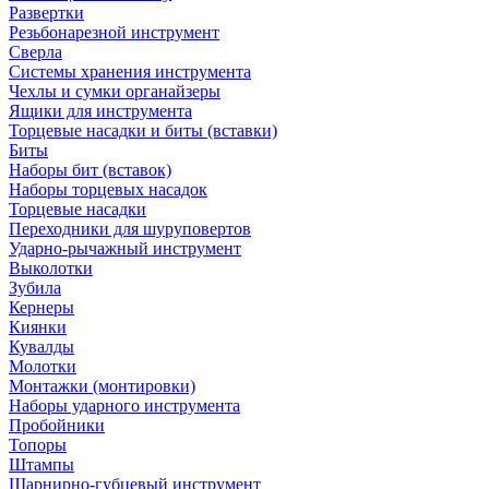
Развертки
Резьбонарезной инструмент
Сверла
Системы хранения инструмента
Чехлы и сумки органайзеры
Ящики для инструмента
Торцевые насадки и биты (вставки)
Биты
Наборы бит (вставок)
Наборы торцевых насадок
Торцевые насадки
Переходники для шуруповертов
Ударно-рычажный инструмент
Выколотки
Зубила
Кернеры
Киянки
Кувалды
Молотки
Монтажки (монтировки)
Наборы ударного инструмента
Пробойники
Топоры
Штампы
Шарнирно-губцевый инструмент