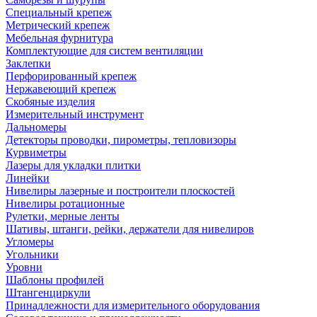
Специальный крепеж
Метрический крепеж
Мебельная фурнитура
Комплектующие для систем вентиляции
Заклепки
Перфорированный крепеж
Нержавеющий крепеж
Скобяные изделия
Измерительный инструмент
Дальномеры
Детекторы проводки, пирометры, тепловизоры
Курвиметры
Лазеры для укладки плитки
Линейки
Нивелиры лазерные и построители плоскостей
Нивелиры ротационные
Рулетки, мерные ленты
Шативы, штанги, рейки, держатели для нивелиров
Угломеры
Угольники
Уровни
Шаблоны профилей
Штангенциркули
Принадлежности для измерительного оборудования