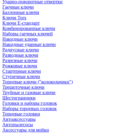
Ударно-поворотные отвертки
Гаечные ключи
Баллонные ключи
Ключи Torx
Ключи Е-стандарт
Комбинированные ключи
Наборы гаечных ключей
Накидные ключи
Накидные ударные ключи
Радиусные ключи
Разводные ключи
Разрезные ключи
Рожковые ключи
Стартерные ключи
Ступичные ключи
Торцевые ключи ("колокольчики")
Трещоточные ключи
Трубные и газовые ключи
Шестигранники
Головки и наборы головок
Наборы торцевых головок
Торцевые головки
Автоаксессуары
Автопылесосы
Аксессуары для мойки