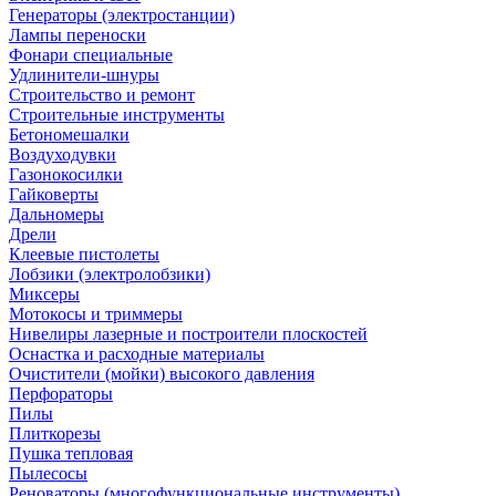
Генераторы (электростанции)
Лампы переноски
Фонари специальные
Удлинители-шнуры
Строительство и ремонт
Строительные инструменты
Бетономешалки
Воздуходувки
Газонокосилки
Гайковерты
Дальномеры
Дрели
Клеевые пистолеты
Лобзики (электролобзики)
Миксеры
Мотокосы и триммеры
Нивелиры лазерные и построители плоскостей
Оснастка и расходные материалы
Очистители (мойки) высокого давления
Перфораторы
Пилы
Плиткорезы
Пушка тепловая
Пылесосы
Реноваторы (многофункциональные инструменты)