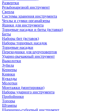
Развертки
Резьбонарезной инструмент
Сверла
Системы хранения инструмента
Чехлы и сумки органайзеры
Ящики для инструмента
Торцевые насадки и биты (вставки)
Биты
Наборы бит (вставок)
Наборы торцевых насадок
Торцевые насадки
Переходники для шуруповертов
Ударно-рычажный инструмент
Выколотки
Зубила
Кернеры
Киянки
Кувалды
Молотки
Монтажки (монтировки)
Наборы ударного инструмента
Пробойники
Топоры
Штампы
Шарнирно-губцевый инструмент