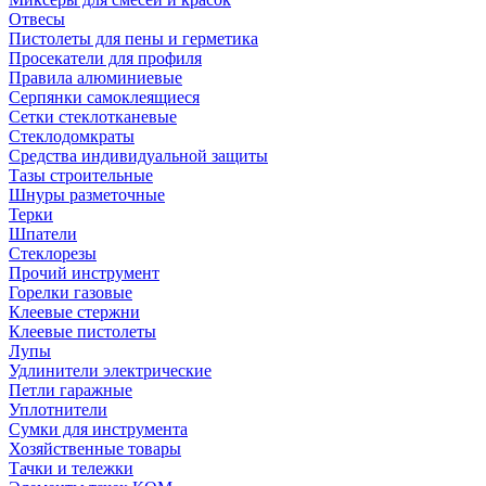
Отвесы
Пистолеты для пены и герметика
Просекатели для профиля
Правила алюминиевые
Серпянки самоклеящиеся
Сетки стеклотканевые
Стеклодомкраты
Средства индивидуальной защиты
Тазы строительные
Шнуры разметочные
Терки
Шпатели
Стеклорезы
Прочий инструмент
Горелки газовые
Клеевые стержни
Клеевые пистолеты
Лупы
Удлинители электрические
Петли гаражные
Уплотнители
Сумки для инструмента
Хозяйственные товары
Тачки и тележки