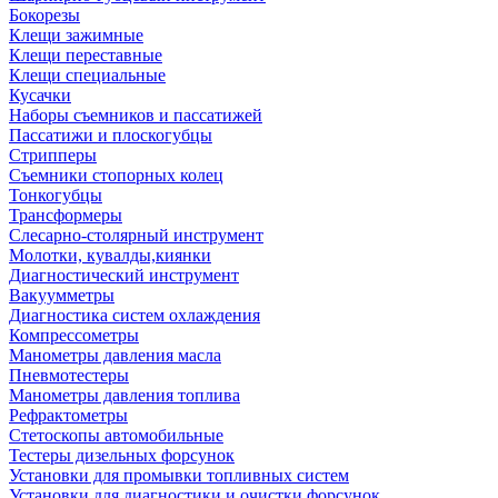
Бокорезы
Клещи зажимные
Клещи переставные
Клещи специальные
Кусачки
Наборы съемников и пассатижей
Пассатижи и плоскогубцы
Стрипперы
Съемники стопорных колец
Тонкогубцы
Трансформеры
Слесарно-столярный инструмент
Молотки, кувалды,киянки
Диагностический инструмент
Вакуумметры
Диагностика систем охлаждения
Компрессометры
Манометры давления масла
Пневмотестеры
Манометры давления топлива
Рефрактометры
Стетоскопы автомобильные
Тестеры дизельных форсунок
Установки для промывки топливных систем
Установки для диагностики и очистки форсунок