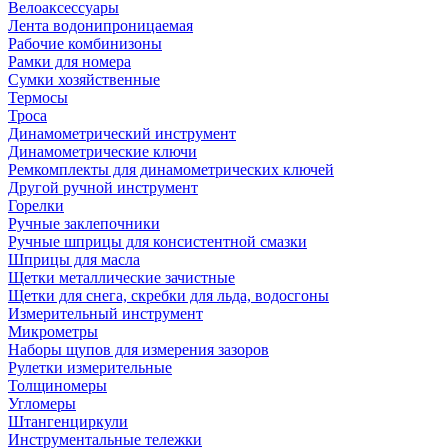
Велоаксессуары
Лента водонипроницаемая
Рабочие комбинизоны
Рамки для номера
Сумки хозяйственные
Термосы
Троса
Динамометрический инструмент
Динамометрические ключи
Ремкомплекты для динамометрических ключей
Другой ручной инструмент
Горелки
Ручные заклепочники
Ручные шприцы для консистентной смазки
Шприцы для масла
Щетки металлические зачистные
Щетки для снега, скребки для льда, водосгоны
Измерительный инструмент
Микрометры
Наборы щупов для измерения зазоров
Рулетки измерительные
Толщиномеры
Угломеры
Штангенциркули
Инструментальные тележки