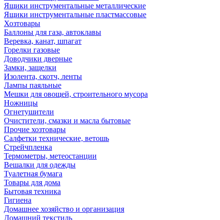
Ящики инструментальные металлические
Ящики инструментальные пластмассовые
Хозтовары
Баллоны для газа, автоклавы
Веревка, канат, шпагат
Горелки газовые
Доводчики дверные
Замки, защелки
Изолента, скотч, ленты
Лампы паяльные
Мешки для овощей, строительного мусора
Ножницы
Огнетушители
Очистители, смазки и масла бытовые
Прочие хозтовары
Салфетки технические, ветошь
Стрейчпленка
Термометры, метеостанции
Вешалки для одежды
Туалетная бумага
Товары для дома
Бытовая техника
Гигиена
Домашнее хозяйство и организация
Домашний текстиль