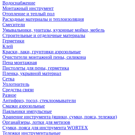
Водоснабжение
Монтажный инструмент
Отопление и теплый пол
Расходные материалы и теплоизоляция
Смесители
Умывальники, унитазы, кухонные мойки, мебель
Строительные и отделочные материалы
Герметики
Клей
Краски, лаки, грунтовки аэрозольные
Очистители монтажной пены, силикона
Пена монтажная
Пистолеты для пены, герметика
Пленка, укрывной материал
Сетка
Уплотнитель
Средства связи
Разное
Антифриз, тосол, стеклоомыватели
Смазки аэрозольные
Паяльники импульсные
Хранение инструмента (ящики, сумки, пояса, тележки)
Органайзеры, лотки для метизов
Сумки, пояса для инструмента WORTEX
Тележки инструментальные