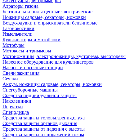
Аксессуары для триммеров
Аэраторы газона
Бензопилы и пилы цепные электрические
Ножницы садовые, секаторы, ножовки
Воздуходувки и опрыскиватели бензиновые
Газонокосилки
Измельчители
Культиваторы и мотоблоки
Мотобуры
Мотокосы и триммеры
Мотоножницы, электроножницы, кусторезы, высоторезы
Навесное оборудование для культиваторов
Насосы и насосные станции
Свечи зажигания
Сеялки
Аккум. ножницы садовые, секаторы, ножовки
Снегоуборочные машины
Средства индивидуальной защиты
Наколенники
Перчатки
Спецодежда
Средства защиты головы,зрения,слуха
Средства защиты органов дыхания
Средства защиты от падения с высоты
Средства защиты от поражений током