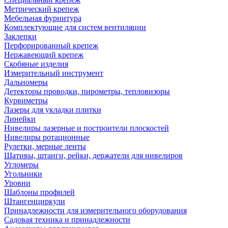
Метрический крепеж
Мебельная фурнитура
Комплектующие для систем вентиляции
Заклепки
Перфорированный крепеж
Нержавеющий крепеж
Скобяные изделия
Измерительный инструмент
Дальномеры
Детекторы проводки, пирометры, тепловизоры
Курвиметры
Лазеры для укладки плитки
Линейки
Нивелиры лазерные и построители плоскостей
Нивелиры ротационные
Рулетки, мерные ленты
Шативы, штанги, рейки, держатели для нивелиров
Угломеры
Угольники
Уровни
Шаблоны профилей
Штангенциркули
Принадлежности для измерительного оборудования
Садовая техника и принадлежности