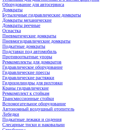
Оборудование для автосервиса
Домкраты
Бутылочные гидравлические домкраты
Домкраты механические
Домкраты реечные
Оснастка
Пневматические домкраты
Пневмогидравлические домкраты
Подкатные домкраты
Подставки под автомобиль
Противооткатные упоры
Ремкомплекты для домкратов
Гидравлическое оборудование
Гидравлические прессы
Гидравлические растяжки
Гидроцилиндры для рихтовки
Краны гидравлические
Ремкомплект к стойкам
Трансмиссионные стойки
Вспомогательное оборудование
Автономный воздушный отопитель
Лебедки
Подкатные лежаки и сидения
Слесарные тиски и наковальни
Струбцины