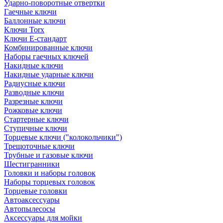
Ударно-поворотные отвертки
Гаечные ключи
Баллонные ключи
Ключи Torx
Ключи Е-стандарт
Комбинированные ключи
Наборы гаечных ключей
Накидные ключи
Накидные ударные ключи
Радиусные ключи
Разводные ключи
Разрезные ключи
Рожковые ключи
Стартерные ключи
Ступичные ключи
Торцевые ключи ("колокольчики")
Трещоточные ключи
Трубные и газовые ключи
Шестигранники
Головки и наборы головок
Наборы торцевых головок
Торцевые головки
Автоаксессуары
Автопылесосы
Аксессуары для мойки