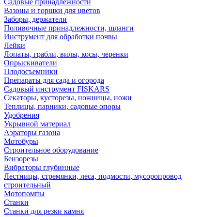
Садовые принадлежности
Вазоны и горшки для цветов
Заборы, держатели
Поливочные принадлежности, шланги
Инструмент для обработки почвы
Лейки
Лопаты, грабли, вилы, косы, черенки
Опрыскиватели
Плодосъемники
Препараты для сада и огорода
Садовый инструмент FISKARS
Секаторы, кусторезы, ножницы, ножи
Теплицы, парники, садовые опоры
Удобрения
Укрывной материал
Аэраторы газона
Мотобуры
Строительное оборудование
Бензорезы
Вибраторы глубинные
Лестницы, стремянки, леса, подмости, мусоропровод
строительный
Мотопомпы
Станки
Станки для резки камня