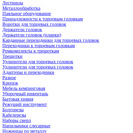
Лестницы
Металлообработка
Паяльное оборудование
Принадлежности к торцевым головкам
Воротки для торцевых головок
Держатели головок
Держатели головок (планки)
Карданные переходники для торцевых головок
Переходники к торцевым головкам
Ремкомплекты к трещоткам
Трещотки
Удлинители для торцевых головок
Удлинители для торцевых головок
Адаптеры и переходники
Разное
Крепеж
Мебель кемпинговая
Уборочный инвентарь
Бытовая химия
Режущий инструмент
Болторезы
Кабелерезы
Наборы сверл
Напильники слесарные
Ножницы по металлу