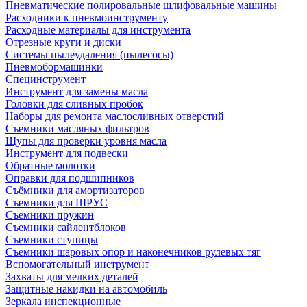
Пневматические полировальные шлифовальные машины
Расходники к пневмоинструменту
Расходные материалы для инструмента
Отрезные круги и диски
Системы пылеудаления (пылесосы)
Пневмобормашинки
Специнструмент
Инструмент для замены масла
Головки для сливных пробок
Наборы для ремонта маслосливных отверстий
Съемники масляных фильтров
Щупы для проверки уровня масла
Инструмент для подвески
Обратные молотки
Оправки для подшипников
Съёмники для амортизаторов
Съемники для ШРУС
Съемники пружин
Съемники сайлентблоков
Съемники ступицы
Съемники шаровых опор и наконечников рулевых тяг
Вспомогательный инструмент
Захваты для мелких деталей
Защитные накидки на автомобиль
Зеркала инспекционные