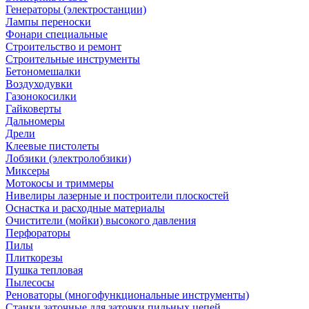
Генераторы (электростанции)
Лампы переноски
Фонари специальные
Строительство и ремонт
Строительные инструменты
Бетономешалки
Воздуходувки
Газонокосилки
Гайковерты
Дальномеры
Дрели
Клеевые пистолеты
Лобзики (электролобзики)
Миксеры
Мотокосы и триммеры
Нивелиры лазерные и построители плоскостей
Оснастка и расходные материалы
Очистители (мойки) высокого давления
Перфораторы
Пилы
Плиткорезы
Пушка тепловая
Пылесосы
Реноваторы (многофункциональные инструменты)
Станки заточные для заточки пильных цепей