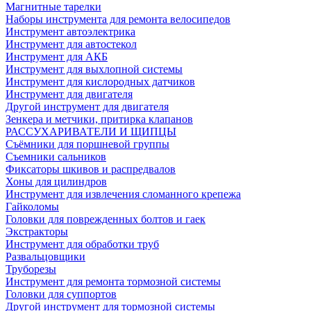
Магнитные тарелки
Наборы инструмента для ремонта велосипедов
Инструмент автоэлектрика
Инструмент для автостекол
Инструмент для АКБ
Инструмент для выхлопной системы
Инструмент для кислородных датчиков
Инструмент для двигателя
Другой инструмент для двигателя
Зенкера и метчики, притирка клапанов
РАССУХАРИВАТЕЛИ И ЩИПЦЫ
Съёмники для поршневой группы
Съемники сальников
Фиксаторы шкивов и распредвалов
Хоны для цилиндров
Инструмент для извлечения сломанного крепежа
Гайколомы
Головки для поврежденных болтов и гаек
Экстракторы
Инструмент для обработки труб
Развальцовщики
Труборезы
Инструмент для ремонта тормозной системы
Головки для суппортов
Другой инструмент для тормозной системы