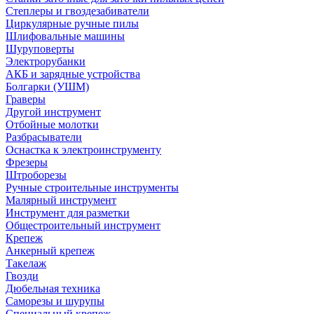
Степлеры и гвоздезабиватели
Циркулярные ручные пилы
Шлифовальные машины
Шуруповерты
Электрорубанки
АКБ и зарядные устройства
Болгарки (УШМ)
Граверы
Другой инструмент
Отбойные молотки
Разбрасыватели
Оснастка к электроинструменту
Фрезеры
Штроборезы
Ручные строительные инструменты
Малярный инструмент
Инструмент для разметки
Общестроительный инструмент
Крепеж
Анкерный крепеж
Такелаж
Гвозди
Дюбельная техника
Саморезы и шурупы
Специальный крепеж