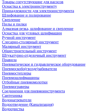
Товары сопутствующие для насосов
Оснастка к электроинструменту
Принадлежности для электроинструмента
Шлифование и полирование
Сверление
Пилы и пилки
Алмазная резка, шлифование и сверление
Оснастка для угловых шлифмашин
Ручной инструмент
Слесарно-столярный инструмент
Малярный инструмент
Общестроительный инструмент
Штукатурно-отделочный инструмент
Правила
Пневматическое и гидравлическое оборудование
Пневмоскобо(гвозде)забиватели
Пневмостеплеры
Пневмошлифмашины
Отбойные пневмомолотки
Пневмограверы
Соединения для пневмоинструмента
Сантехника
Водонагреватели
Водоотведение (Канализация)
Водоочистка