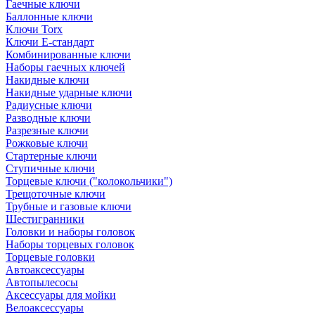
Гаечные ключи
Баллонные ключи
Ключи Torx
Ключи Е-стандарт
Комбинированные ключи
Наборы гаечных ключей
Накидные ключи
Накидные ударные ключи
Радиусные ключи
Разводные ключи
Разрезные ключи
Рожковые ключи
Стартерные ключи
Ступичные ключи
Торцевые ключи ("колокольчики")
Трещоточные ключи
Трубные и газовые ключи
Шестигранники
Головки и наборы головок
Наборы торцевых головок
Торцевые головки
Автоаксессуары
Автопылесосы
Аксессуары для мойки
Велоаксессуары