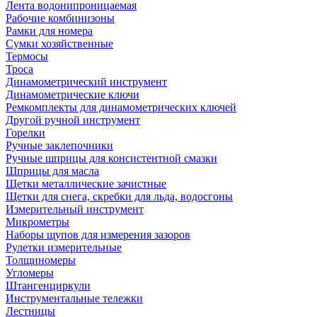
Лента водонипроницаемая
Рабочие комбинизоны
Рамки для номера
Сумки хозяйственные
Термосы
Троса
Динамометрический инструмент
Динамометрические ключи
Ремкомплекты для динамометрических ключей
Другой ручной инструмент
Горелки
Ручные заклепочники
Ручные шприцы для консистентной смазки
Шприцы для масла
Щетки металлические зачистные
Щетки для снега, скребки для льда, водосгоны
Измерительный инструмент
Микрометры
Наборы щупов для измерения зазоров
Рулетки измерительные
Толщиномеры
Угломеры
Штангенциркули
Инструментальные тележки
Лестницы