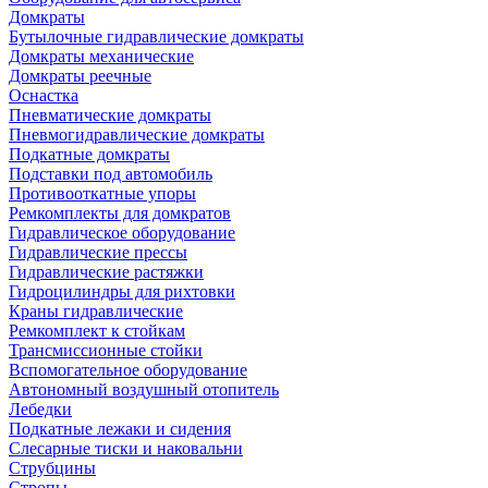
Домкраты
Бутылочные гидравлические домкраты
Домкраты механические
Домкраты реечные
Оснастка
Пневматические домкраты
Пневмогидравлические домкраты
Подкатные домкраты
Подставки под автомобиль
Противооткатные упоры
Ремкомплекты для домкратов
Гидравлическое оборудование
Гидравлические прессы
Гидравлические растяжки
Гидроцилиндры для рихтовки
Краны гидравлические
Ремкомплект к стойкам
Трансмиссионные стойки
Вспомогательное оборудование
Автономный воздушный отопитель
Лебедки
Подкатные лежаки и сидения
Слесарные тиски и наковальни
Струбцины
Стропы