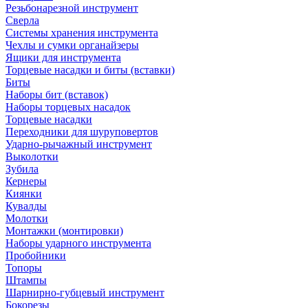
Резьбонарезной инструмент
Сверла
Системы хранения инструмента
Чехлы и сумки органайзеры
Ящики для инструмента
Торцевые насадки и биты (вставки)
Биты
Наборы бит (вставок)
Наборы торцевых насадок
Торцевые насадки
Переходники для шуруповертов
Ударно-рычажный инструмент
Выколотки
Зубила
Кернеры
Киянки
Кувалды
Молотки
Монтажки (монтировки)
Наборы ударного инструмента
Пробойники
Топоры
Штампы
Шарнирно-губцевый инструмент
Бокорезы