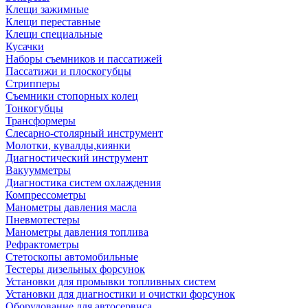
Клещи зажимные
Клещи переставные
Клещи специальные
Кусачки
Наборы съемников и пассатижей
Пассатижи и плоскогубцы
Стрипперы
Съемники стопорных колец
Тонкогубцы
Трансформеры
Слесарно-столярный инструмент
Молотки, кувалды,киянки
Диагностический инструмент
Вакуумметры
Диагностика систем охлаждения
Компрессометры
Манометры давления масла
Пневмотестеры
Манометры давления топлива
Рефрактометры
Стетоскопы автомобильные
Тестеры дизельных форсунок
Установки для промывки топливных систем
Установки для диагностики и очистки форсунок
Оборудование для автосервиса