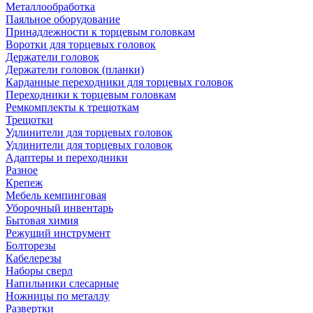
Металлообработка
Паяльное оборудование
Принадлежности к торцевым головкам
Воротки для торцевых головок
Держатели головок
Держатели головок (планки)
Карданные переходники для торцевых головок
Переходники к торцевым головкам
Ремкомплекты к трещоткам
Трещотки
Удлинители для торцевых головок
Удлинители для торцевых головок
Адаптеры и переходники
Разное
Крепеж
Мебель кемпинговая
Уборочный инвентарь
Бытовая химия
Режущий инструмент
Болторезы
Кабелерезы
Наборы сверл
Напильники слесарные
Ножницы по металлу
Развертки