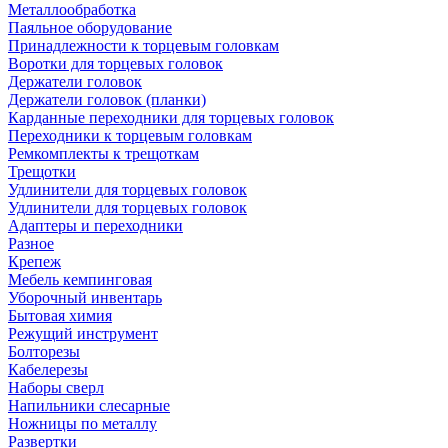
Металлообработка
Паяльное оборудование
Принадлежности к торцевым головкам
Воротки для торцевых головок
Держатели головок
Держатели головок (планки)
Карданные переходники для торцевых головок
Переходники к торцевым головкам
Ремкомплекты к трещоткам
Трещотки
Удлинители для торцевых головок
Удлинители для торцевых головок
Адаптеры и переходники
Разное
Крепеж
Мебель кемпинговая
Уборочный инвентарь
Бытовая химия
Режущий инструмент
Болторезы
Кабелерезы
Наборы сверл
Напильники слесарные
Ножницы по металлу
Развертки