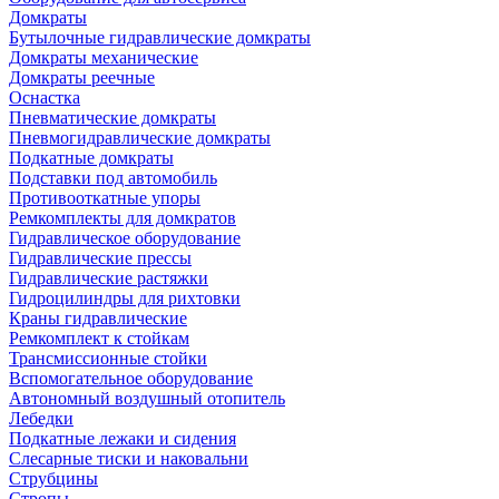
Домкраты
Бутылочные гидравлические домкраты
Домкраты механические
Домкраты реечные
Оснастка
Пневматические домкраты
Пневмогидравлические домкраты
Подкатные домкраты
Подставки под автомобиль
Противооткатные упоры
Ремкомплекты для домкратов
Гидравлическое оборудование
Гидравлические прессы
Гидравлические растяжки
Гидроцилиндры для рихтовки
Краны гидравлические
Ремкомплект к стойкам
Трансмиссионные стойки
Вспомогательное оборудование
Автономный воздушный отопитель
Лебедки
Подкатные лежаки и сидения
Слесарные тиски и наковальни
Струбцины
Стропы