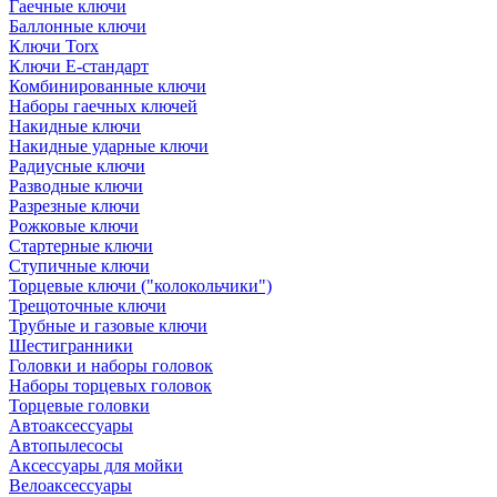
Гаечные ключи
Баллонные ключи
Ключи Torx
Ключи Е-стандарт
Комбинированные ключи
Наборы гаечных ключей
Накидные ключи
Накидные ударные ключи
Радиусные ключи
Разводные ключи
Разрезные ключи
Рожковые ключи
Стартерные ключи
Ступичные ключи
Торцевые ключи ("колокольчики")
Трещоточные ключи
Трубные и газовые ключи
Шестигранники
Головки и наборы головок
Наборы торцевых головок
Торцевые головки
Автоаксессуары
Автопылесосы
Аксессуары для мойки
Велоаксессуары