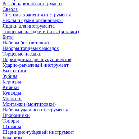
Резьбонарезной инструмент
Сверла
Системы хранения инструмента
Чехлы и сумки органайзеры
Ящики для инструмента
Торцевые насадки и биты (вставки)
Биты
Наборы бит (вставок)
Наборы торцевых насадок
Торцевые насадки
Переходники для шуруповертов
Ударно-рычажный инструмент
Выколотки
Зубила
Кернеры
Киянки
Кувалды
Молотки
Монтажки (монтировки)
Наборы ударного инструмента
Пробойники
Топоры
Штампы
Шарнирно-губцевый инструмент
Бокорезы