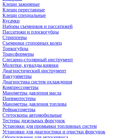
Клещи зажимные
Клещи переставные
Клещи специальные
Кусачки
Наборы съемников и пассатижей
Пассатижи и плоскогубцы
Стрипперы
Съемники стопорных колец
Тонкогубцы
Трансформеры
Слесарно-столярный инструмент
Молотки, кувалды,киянки
Диагностический инструмент
Вакуумметры
Диагностика систем охлаждения
Компрессометры
Манометры давления масла
Пневмотестеры
Манометры давления топлива
Рефрактометры
Стетоскопы автомобильные
Тестеры дизельных форсунок
Установки для промывки топливных систем
Установки для диагностики и очистки форсунок
Оборудование для автосервиса