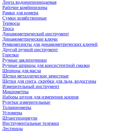
Лента водонипроницаемая
Рабочие комбинизоны
Рамки для номера
Сумки хозяйственные
Термосы
Троса
Динамометрический инструмент
Динамометрические ключи
Ремкомплекты для динамометрических ключей
Другой ручной инструмент
Горелки
Ручные заклепочники
Ручные шприцы для консистентной смазки
Шприцы для масла
Щетки металлические зачистные
Щетки для снега, скребки для льда, водосгоны
Измерительный инструмент
Микрометры
Наборы щупов для измерения зазоров
Рулетки измерительные
Толщиномеры
Угломеры
Штангенциркули
Инструментальные тележки
Лестницы