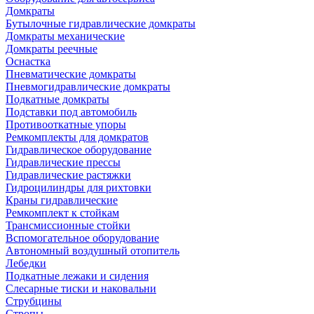
Домкраты
Бутылочные гидравлические домкраты
Домкраты механические
Домкраты реечные
Оснастка
Пневматические домкраты
Пневмогидравлические домкраты
Подкатные домкраты
Подставки под автомобиль
Противооткатные упоры
Ремкомплекты для домкратов
Гидравлическое оборудование
Гидравлические прессы
Гидравлические растяжки
Гидроцилиндры для рихтовки
Краны гидравлические
Ремкомплект к стойкам
Трансмиссионные стойки
Вспомогательное оборудование
Автономный воздушный отопитель
Лебедки
Подкатные лежаки и сидения
Слесарные тиски и наковальни
Струбцины
Стропы