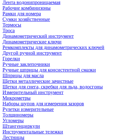
Лента водонипроницаемая
Рабочие комбинизоны
Рамки для номера
Сумки хозяйственные
Термосы
Троса
Динамометрический инструмент
Динамометрические ключи
Ремкомплекты для динамометрических ключей
Другой ручной инструмент
Горелки
Ручные заклепочники
Ручные шприцы для консистентной смазки
Шприцы для масла
Щетки металлические зачистные
Щетки для снега, скребки для льда, водосгоны
Измерительный инструмент
Микрометры
Наборы щупов для измерения зазоров
Рулетки измерительные
Толщиномеры
Угломеры
Штангенциркули
Инструментальные тележки
Лестницы