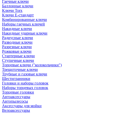
Гаечные ключи
Баллонные ключи
Ключи Torx
Ключи Е-стандарт
Комбинированные ключи
Наборы гаечных ключей
Накидные ключи
Накидные ударные ключи
Радиусные ключи
Разводные ключи
Разрезные ключи
Рожковые ключи
Стартерные ключи
Ступичные ключи
Торцевые ключи ("колокольчики")
Трещоточные ключи
Трубные и газовые ключи
Шестигранники
Головки и наборы головок
Наборы торцевых головок
Торцевые головки
Автоаксессуары
Автопылесосы
Аксессуары для мойки
Велоаксессуары