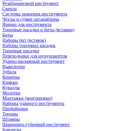
Резьбонарезной инструмент
Сверла
Системы хранения инструмента
Чехлы и сумки органайзеры
Ящики для инструмента
Торцевые насадки и биты (вставки)
Биты
Наборы бит (вставок)
Наборы торцевых насадок
Торцевые насадки
Переходники для шуруповертов
Ударно-рычажный инструмент
Выколотки
Зубила
Кернеры
Киянки
Кувалды
Молотки
Монтажки (монтировки)
Наборы ударного инструмента
Пробойники
Топоры
Штампы
Шарнирно-губцевый инструмент
Бокорезы