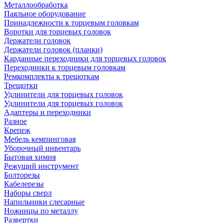
Металлообработка
Паяльное оборудование
Принадлежности к торцевым головкам
Воротки для торцевых головок
Держатели головок
Держатели головок (планки)
Карданные переходники для торцевых головок
Переходники к торцевым головкам
Ремкомплекты к трещоткам
Трещотки
Удлинители для торцевых головок
Удлинители для торцевых головок
Адаптеры и переходники
Разное
Крепеж
Мебель кемпинговая
Уборочный инвентарь
Бытовая химия
Режущий инструмент
Болторезы
Кабелерезы
Наборы сверл
Напильники слесарные
Ножницы по металлу
Развертки