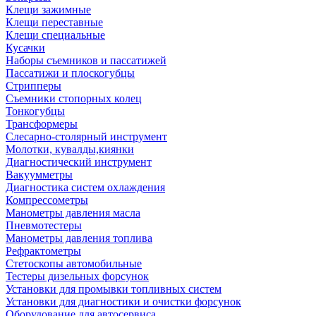
Клещи зажимные
Клещи переставные
Клещи специальные
Кусачки
Наборы съемников и пассатижей
Пассатижи и плоскогубцы
Стрипперы
Съемники стопорных колец
Тонкогубцы
Трансформеры
Слесарно-столярный инструмент
Молотки, кувалды,киянки
Диагностический инструмент
Вакуумметры
Диагностика систем охлаждения
Компрессометры
Манометры давления масла
Пневмотестеры
Манометры давления топлива
Рефрактометры
Стетоскопы автомобильные
Тестеры дизельных форсунок
Установки для промывки топливных систем
Установки для диагностики и очистки форсунок
Оборудование для автосервиса