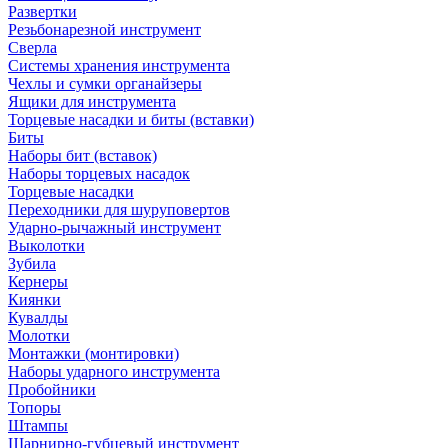
Развертки
Резьбонарезной инструмент
Сверла
Системы хранения инструмента
Чехлы и сумки органайзеры
Ящики для инструмента
Торцевые насадки и биты (вставки)
Биты
Наборы бит (вставок)
Наборы торцевых насадок
Торцевые насадки
Переходники для шуруповертов
Ударно-рычажный инструмент
Выколотки
Зубила
Кернеры
Киянки
Кувалды
Молотки
Монтажки (монтировки)
Наборы ударного инструмента
Пробойники
Топоры
Штампы
Шарнирно-губцевый инструмент