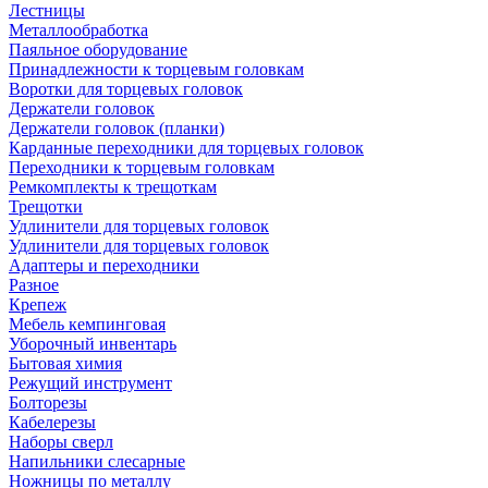
Лестницы
Металлообработка
Паяльное оборудование
Принадлежности к торцевым головкам
Воротки для торцевых головок
Держатели головок
Держатели головок (планки)
Карданные переходники для торцевых головок
Переходники к торцевым головкам
Ремкомплекты к трещоткам
Трещотки
Удлинители для торцевых головок
Удлинители для торцевых головок
Адаптеры и переходники
Разное
Крепеж
Мебель кемпинговая
Уборочный инвентарь
Бытовая химия
Режущий инструмент
Болторезы
Кабелерезы
Наборы сверл
Напильники слесарные
Ножницы по металлу