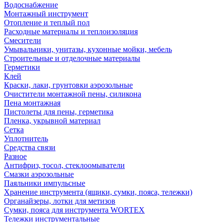
Водоснабжение
Монтажный инструмент
Отопление и теплый пол
Расходные материалы и теплоизоляция
Смесители
Умывальники, унитазы, кухонные мойки, мебель
Строительные и отделочные материалы
Герметики
Клей
Краски, лаки, грунтовки аэрозольные
Очистители монтажной пены, силикона
Пена монтажная
Пистолеты для пены, герметика
Пленка, укрывной материал
Сетка
Уплотнитель
Средства связи
Разное
Антифриз, тосол, стеклоомыватели
Смазки аэрозольные
Паяльники импульсные
Хранение инструмента (ящики, сумки, пояса, тележки)
Органайзеры, лотки для метизов
Сумки, пояса для инструмента WORTEX
Тележки инструментальные