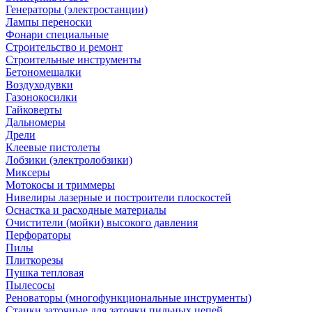
Генераторы (электростанции)
Лампы переноски
Фонари специальные
Строительство и ремонт
Строительные инструменты
Бетономешалки
Воздуходувки
Газонокосилки
Гайковерты
Дальномеры
Дрели
Клеевые пистолеты
Лобзики (электролобзики)
Миксеры
Мотокосы и триммеры
Нивелиры лазерные и построители плоскостей
Оснастка и расходные материалы
Очистители (мойки) высокого давления
Перфораторы
Пилы
Плиткорезы
Пушка тепловая
Пылесосы
Реноваторы (многофункциональные инструменты)
Станки заточные для заточки пильных цепей