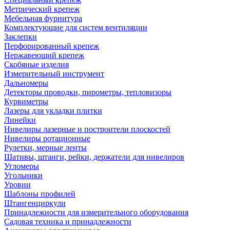
Метрический крепеж
Мебельная фурнитура
Комплектующие для систем вентиляции
Заклепки
Перфорированный крепеж
Нержавеющий крепеж
Скобяные изделия
Измерительный инструмент
Дальномеры
Детекторы проводки, пирометры, тепловизоры
Курвиметры
Лазеры для укладки плитки
Линейки
Нивелиры лазерные и построители плоскостей
Нивелиры ротационные
Рулетки, мерные ленты
Шативы, штанги, рейки, держатели для нивелиров
Угломеры
Угольники
Уровни
Шаблоны профилей
Штангенциркули
Принадлежности для измерительного оборудования
Садовая техника и принадлежности