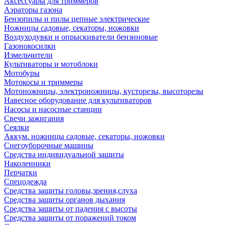
Аксессуары для триммеров
Аэраторы газона
Бензопилы и пилы цепные электрические
Ножницы садовые, секаторы, ножовки
Воздуходувки и опрыскиватели бензиновые
Газонокосилки
Измельчители
Культиваторы и мотоблоки
Мотобуры
Мотокосы и триммеры
Мотоножницы, электроножницы, кусторезы, высоторезы
Навесное оборудование для культиваторов
Насосы и насосные станции
Свечи зажигания
Сеялки
Аккум. ножницы садовые, секаторы, ножовки
Снегоуборочные машины
Средства индивидуальной защиты
Наколенники
Перчатки
Спецодежда
Средства защиты головы,зрения,слуха
Средства защиты органов дыхания
Средства защиты от падения с высоты
Средства защиты от поражений током