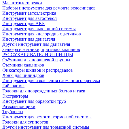
Магнитные тарелки
Наборы инструмента для ремонта велосипедов
Инструмент автоэлектрика
Инструмент для автостекол
Инструмент для АКБ
Инструмент для выхлопной системы
Инструмент для кислородных датчиков
Инструмент для двигателя
Другой инструмент для двигателя
Зенкера и метчики, притирка клапанов
РАССУХАРИВАТЕЛИ И ЩИПЦЫ
Съёмники для поршневой группы
Съемники сальников
Фиксаторы шкивов и распредвалов
Хоны для цилиндров
Инструмент для извлечения сломанного крепежа
Гайколомы
Головки для поврежденных болтов и гаек
Экстракторы
Инструмент для обработки труб
Развальцовщики
Труборезы
Инструмент для ремонта тормозной системы
Головки для суппортов
Другой инструмент для тормозной системы