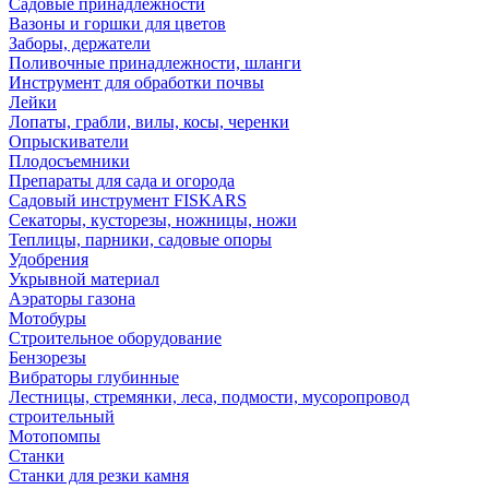
Садовые принадлежности
Вазоны и горшки для цветов
Заборы, держатели
Поливочные принадлежности, шланги
Инструмент для обработки почвы
Лейки
Лопаты, грабли, вилы, косы, черенки
Опрыскиватели
Плодосъемники
Препараты для сада и огорода
Садовый инструмент FISKARS
Секаторы, кусторезы, ножницы, ножи
Теплицы, парники, садовые опоры
Удобрения
Укрывной материал
Аэраторы газона
Мотобуры
Строительное оборудование
Бензорезы
Вибраторы глубинные
Лестницы, стремянки, леса, подмости, мусоропровод
строительный
Мотопомпы
Станки
Станки для резки камня