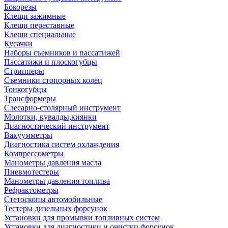
Бокорезы
Клещи зажимные
Клещи переставные
Клещи специальные
Кусачки
Наборы съемников и пассатижей
Пассатижи и плоскогубцы
Стрипперы
Съемники стопорных колец
Тонкогубцы
Трансформеры
Слесарно-столярный инструмент
Молотки, кувалды,киянки
Диагностический инструмент
Вакуумметры
Диагностика систем охлаждения
Компрессометры
Манометры давления масла
Пневмотестеры
Манометры давления топлива
Рефрактометры
Стетоскопы автомобильные
Тестеры дизельных форсунок
Установки для промывки топливных систем
Установки для диагностики и очистки форсунок