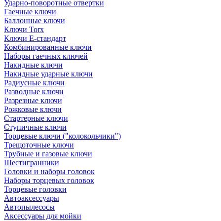
Ударно-поворотные отвертки
Гаечные ключи
Баллонные ключи
Ключи Torx
Ключи Е-стандарт
Комбинированные ключи
Наборы гаечных ключей
Накидные ключи
Накидные ударные ключи
Радиусные ключи
Разводные ключи
Разрезные ключи
Рожковые ключи
Стартерные ключи
Ступичные ключи
Торцевые ключи ("колокольчики")
Трещоточные ключи
Трубные и газовые ключи
Шестигранники
Головки и наборы головок
Наборы торцевых головок
Торцевые головки
Автоаксессуары
Автопылесосы
Аксессуары для мойки