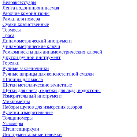
Велоаксессуары
Лента водонипроницаемая
Рабочие комбинизоны
Рамки для номера
Сумки хозяйственные
Термосы
Троса
Динамометрический инструмент
Динамометрические ключи
Ремкомплекты для динамометрических ключей
Другой ручной инструмент
Горелки
Ручные заклепочники
Ручные шприцы для консистентной смазки
Шприцы для масла
Щетки металлические зачистные
Щетки для снега, скребки для льда, водосгоны
Измерительный инструмент
Микрометры
Наборы щупов для измерения зазоров
Рулетки измерительные
Толщиномеры
Угломеры
Штангенциркули
Инструментальные тележки