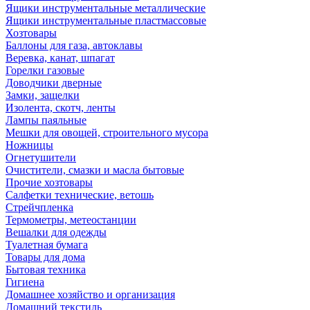
Ящики инструментальные металлические
Ящики инструментальные пластмассовые
Хозтовары
Баллоны для газа, автоклавы
Веревка, канат, шпагат
Горелки газовые
Доводчики дверные
Замки, защелки
Изолента, скотч, ленты
Лампы паяльные
Мешки для овощей, строительного мусора
Ножницы
Огнетушители
Очистители, смазки и масла бытовые
Прочие хозтовары
Салфетки технические, ветошь
Стрейчпленка
Термометры, метеостанции
Вешалки для одежды
Туалетная бумага
Товары для дома
Бытовая техника
Гигиена
Домашнее хозяйство и организация
Домашний текстиль