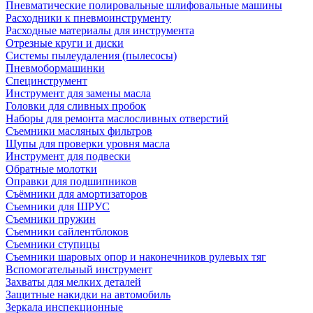
Пневматические полировальные шлифовальные машины
Расходники к пневмоинструменту
Расходные материалы для инструмента
Отрезные круги и диски
Системы пылеудаления (пылесосы)
Пневмобормашинки
Специнструмент
Инструмент для замены масла
Головки для сливных пробок
Наборы для ремонта маслосливных отверстий
Съемники масляных фильтров
Щупы для проверки уровня масла
Инструмент для подвески
Обратные молотки
Оправки для подшипников
Съёмники для амортизаторов
Съемники для ШРУС
Съемники пружин
Съемники сайлентблоков
Съемники ступицы
Съемники шаровых опор и наконечников рулевых тяг
Вспомогательный инструмент
Захваты для мелких деталей
Защитные накидки на автомобиль
Зеркала инспекционные