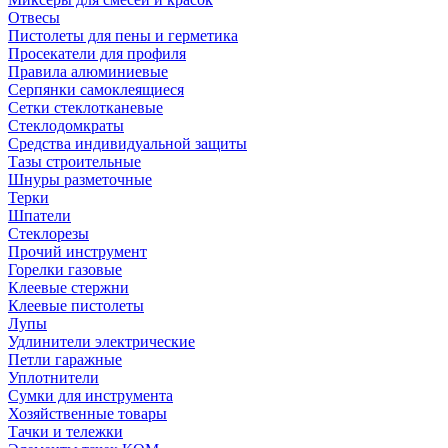
Отвесы
Пистолеты для пены и герметика
Просекатели для профиля
Правила алюминиевые
Серпянки самоклеящиеся
Сетки стеклотканевые
Стеклодомкраты
Средства индивидуальной защиты
Тазы строительные
Шнуры разметочные
Терки
Шпатели
Стеклорезы
Прочий инструмент
Горелки газовые
Клеевые стержни
Клеевые пистолеты
Лупы
Удлинители электрические
Петли гаражные
Уплотнители
Сумки для инструмента
Хозяйственные товары
Тачки и тележки