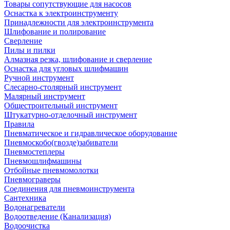
Товары сопутствующие для насосов
Оснастка к электроинструменту
Принадлежности для электроинструмента
Шлифование и полирование
Сверление
Пилы и пилки
Алмазная резка, шлифование и сверление
Оснастка для угловых шлифмашин
Ручной инструмент
Слесарно-столярный инструмент
Малярный инструмент
Общестроительный инструмент
Штукатурно-отделочный инструмент
Правила
Пневматическое и гидравлическое оборудование
Пневмоскобо(гвозде)забиватели
Пневмостеплеры
Пневмошлифмашины
Отбойные пневмомолотки
Пневмограверы
Соединения для пневмоинструмента
Сантехника
Водонагреватели
Водоотведение (Канализация)
Водоочистка