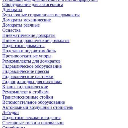
Оборудование для автосервиса
Домкраты
Бутылочные гидравлические домкраты
Домкраты механические
Домкраты реечные
Оснастка
Пневматические домкраты
Пневмогидравлические домкраты
Подкатные домкраты
Подставки под автомобиль
Противооткатные упоры
Ремкомплекты для домкратов
Гидравлическое оборудование
Гидравлические прессы
Гидравлические растяжки
Гидроцилиндры для рихтовки
Краны гидравлические
Ремкомплект к стойкам
Трансмиссионные стойки
Вспомогательное оборудование
Автономный воздушный отопитель
Лебедки
Подкатные лежаки и сидения
Слесарные тиски и наковальни
Струбцины