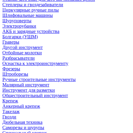
Степлеры и гвоздезабиватели
Циркулярные ручные пилы
Шлифовальные машины
Шуруповерты
Электрорубанки
АКБ и зарядные устройства
Болгарки (УШМ)
Граверы
Другой инструмент
Отбойные молотки
Разбрасыватели
Оснастка к электроинструменту
Фрезеры
Штроборезы
Ручные строительные инструменты
Малярный инструмент
Инструмент для разметки
Общестроительный инструмент
Крепеж
Анкерный крепеж
Такелаж
Гвозди
Дюбельная техника
Саморезы и шурупы
Специальный крепеж