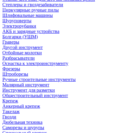
Степлеры и гвоздезабиватели
Циркулярные ручные пилы
Шлифовальные машины
Шуруповерты
Электрорубанки
АКБ и зарядные устройства
Болгарки (УШМ)
Граверы
Другой инструмент
Отбойные молотки
Разбрасыватели
Оснастка к электроинструменту
Фрезеры
Штроборезы
Ручные строительные инструменты
Малярный инструмент
Инструмент для разметки
Общестроительный инструмент
Крепеж
Анкерный крепеж
Такелаж
Гвозди
Дюбельная техника
Саморезы и шурупы
Специальный крепеж