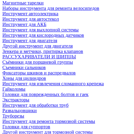
Магнитные тарелки
Наборы инструмента для ремонта велосипедов
Инструмент автоэлектрика
Инструмент для автостекол
Инструмент для АКБ
Инструмент для выхлопной системы
Инструмент для кислородных датчиков
Инструмент для двигателя
Другой инструмент для двигателя
Зенкера и метчики, притирка клапанов
РАССУХАРИВАТЕЛИ И ЩИПЦЫ
Съёмники для поршневой группы
Съемники сальников
Фиксаторы шкивов и распредвалов
Хоны для цилиндров
Инструмент для извлечения сломанного крепежа
Гайколомы
Головки для поврежденных болтов и гаек
Экстракторы
Инструмент для обработки труб
Развальцовщики
Труборезы
Инструмент для ремонта тормозной системы
Головки для суппортов
Другой инструмент для тормозной системы