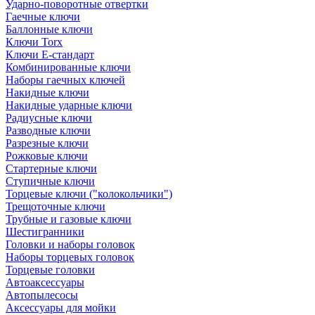
Ударно-поворотные отвертки
Гаечные ключи
Баллонные ключи
Ключи Torx
Ключи Е-стандарт
Комбинированные ключи
Наборы гаечных ключей
Накидные ключи
Накидные ударные ключи
Радиусные ключи
Разводные ключи
Разрезные ключи
Рожковые ключи
Стартерные ключи
Ступичные ключи
Торцевые ключи ("колокольчики")
Трещоточные ключи
Трубные и газовые ключи
Шестигранники
Головки и наборы головок
Наборы торцевых головок
Торцевые головки
Автоаксессуары
Автопылесосы
Аксессуары для мойки