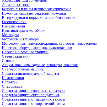
Аксессуары для триммеров
Аэраторы газона
Бензопилы и пилы цепные электрические
Ножницы садовые, секаторы, ножовки
Воздуходувки и опрыскиватели бензиновые
Газонокосилки
Измельчители
Культиваторы и мотоблоки
Мотобуры
Мотокосы и триммеры
Мотоножницы, электроножницы, кусторезы, высоторезы
Навесное оборудование для культиваторов
Насосы и насосные станции
Свечи зажигания
Сеялки
Аккум. ножницы садовые, секаторы, ножовки
Снегоуборочные машины
Средства индивидуальной защиты
Наколенники
Перчатки
Спецодежда
Средства защиты головы,зрения,слуха
Средства защиты органов дыхания
Средства защиты от падения с высоты
Средства защиты от поражений током