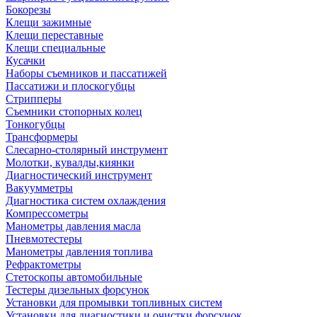
Бокорезы
Клещи зажимные
Клещи переставные
Клещи специальные
Кусачки
Наборы съемников и пассатижей
Пассатижи и плоскогубцы
Стрипперы
Съемники стопорных колец
Тонкогубцы
Трансформеры
Слесарно-столярный инструмент
Молотки, кувалды,киянки
Диагностический инструмент
Вакуумметры
Диагностика систем охлаждения
Компрессометры
Манометры давления масла
Пневмотестеры
Манометры давления топлива
Рефрактометры
Стетоскопы автомобильные
Тестеры дизельных форсунок
Установки для промывки топливных систем
Установки для диагностики и очистки форсунок