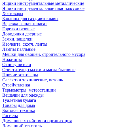
Ящики инструментальные металлические
Ящики инструментальные пластмассовые
Хозтовары
Баллоны для газа, автоклавы
Веревка, канат, шпагат
Горелки газовые
Доводчики дверные
Замки, защелки
Изолента, скотч, ленты
Лампы паяльные
Мешки для овощей, строительного мусора
Ножницы
Огнетушители
Очистители, смазки и масла бытовые
Прочие хозтовары
Салфетки технические, ветошь
Стрейчпленка
Термометры, метеостанции
Вешалки для одежды
Туалетная бумага
Товары для дома
Бытовая техника
Гигиена
Домашнее хозяйство и организация
Домашний текстиль