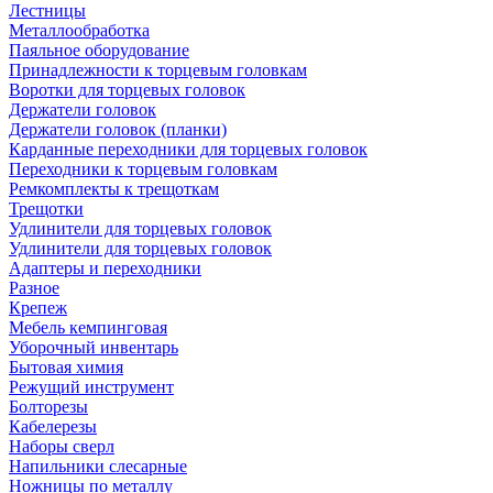
Лестницы
Металлообработка
Паяльное оборудование
Принадлежности к торцевым головкам
Воротки для торцевых головок
Держатели головок
Держатели головок (планки)
Карданные переходники для торцевых головок
Переходники к торцевым головкам
Ремкомплекты к трещоткам
Трещотки
Удлинители для торцевых головок
Удлинители для торцевых головок
Адаптеры и переходники
Разное
Крепеж
Мебель кемпинговая
Уборочный инвентарь
Бытовая химия
Режущий инструмент
Болторезы
Кабелерезы
Наборы сверл
Напильники слесарные
Ножницы по металлу