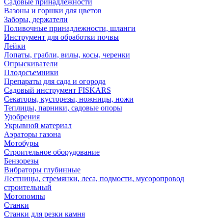
Садовые принадлежности
Вазоны и горшки для цветов
Заборы, держатели
Поливочные принадлежности, шланги
Инструмент для обработки почвы
Лейки
Лопаты, грабли, вилы, косы, черенки
Опрыскиватели
Плодосъемники
Препараты для сада и огорода
Садовый инструмент FISKARS
Секаторы, кусторезы, ножницы, ножи
Теплицы, парники, садовые опоры
Удобрения
Укрывной материал
Аэраторы газона
Мотобуры
Строительное оборудование
Бензорезы
Вибраторы глубинные
Лестницы, стремянки, леса, подмости, мусоропровод
строительный
Мотопомпы
Станки
Станки для резки камня