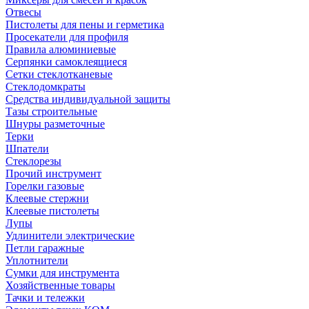
Отвесы
Пистолеты для пены и герметика
Просекатели для профиля
Правила алюминиевые
Серпянки самоклеящиеся
Сетки стеклотканевые
Стеклодомкраты
Средства индивидуальной защиты
Тазы строительные
Шнуры разметочные
Терки
Шпатели
Стеклорезы
Прочий инструмент
Горелки газовые
Клеевые стержни
Клеевые пистолеты
Лупы
Удлинители электрические
Петли гаражные
Уплотнители
Сумки для инструмента
Хозяйственные товары
Тачки и тележки