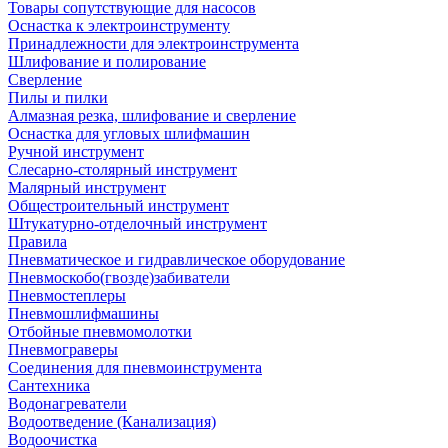
Товары сопутствующие для насосов
Оснастка к электроинструменту
Принадлежности для электроинструмента
Шлифование и полирование
Сверление
Пилы и пилки
Алмазная резка, шлифование и сверление
Оснастка для угловых шлифмашин
Ручной инструмент
Слесарно-столярный инструмент
Малярный инструмент
Общестроительный инструмент
Штукатурно-отделочный инструмент
Правила
Пневматическое и гидравлическое оборудование
Пневмоскобо(гвозде)забиватели
Пневмостеплеры
Пневмошлифмашины
Отбойные пневмомолотки
Пневмограверы
Соединения для пневмоинструмента
Сантехника
Водонагреватели
Водоотведение (Канализация)
Водоочистка