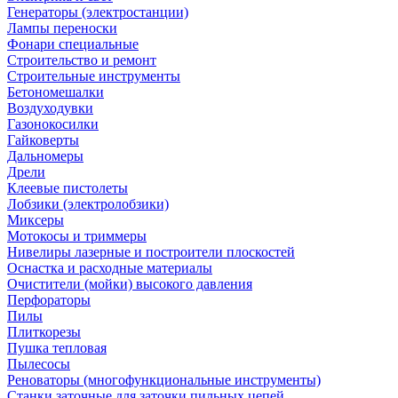
Генераторы (электростанции)
Лампы переноски
Фонари специальные
Строительство и ремонт
Строительные инструменты
Бетономешалки
Воздуходувки
Газонокосилки
Гайковерты
Дальномеры
Дрели
Клеевые пистолеты
Лобзики (электролобзики)
Миксеры
Мотокосы и триммеры
Нивелиры лазерные и построители плоскостей
Оснастка и расходные материалы
Очистители (мойки) высокого давления
Перфораторы
Пилы
Плиткорезы
Пушка тепловая
Пылесосы
Реноваторы (многофункциональные инструменты)
Станки заточные для заточки пильных цепей