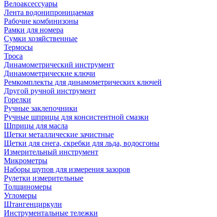
Велоаксессуары
Лента водонипроницаемая
Рабочие комбинизоны
Рамки для номера
Сумки хозяйственные
Термосы
Троса
Динамометрический инструмент
Динамометрические ключи
Ремкомплекты для динамометрических ключей
Другой ручной инструмент
Горелки
Ручные заклепочники
Ручные шприцы для консистентной смазки
Шприцы для масла
Щетки металлические зачистные
Щетки для снега, скребки для льда, водосгоны
Измерительный инструмент
Микрометры
Наборы щупов для измерения зазоров
Рулетки измерительные
Толщиномеры
Угломеры
Штангенциркули
Инструментальные тележки