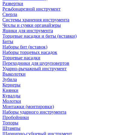
Развертки
Резьбонарезной инструмент
Сверла
Системы хранения инструмента
Чехлы и сумки органайзеры
Ящики для инструмента
Торцевые насадки и биты (вставки)
Биты
Наборы бит (вставок)
Наборы торцевых насадок
Торцевые насадки
Переходники для шуруповертов
Ударно-рычажный инструмент
Выколотки
Зубила
Кернеры
Киянки
Кувалды
Молотки
Монтажки (монтировки)
Наборы ударного инструмента
Пробойники
Топоры
Штампы
Шарнирно-губцевый инструмент