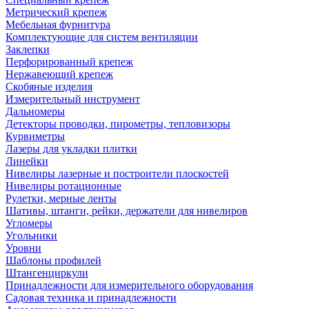
Метрический крепеж
Мебельная фурнитура
Комплектующие для систем вентиляции
Заклепки
Перфорированный крепеж
Нержавеющий крепеж
Скобяные изделия
Измерительный инструмент
Дальномеры
Детекторы проводки, пирометры, тепловизоры
Курвиметры
Лазеры для укладки плитки
Линейки
Нивелиры лазерные и построители плоскостей
Нивелиры ротационные
Рулетки, мерные ленты
Шативы, штанги, рейки, держатели для нивелиров
Угломеры
Угольники
Уровни
Шаблоны профилей
Штангенциркули
Принадлежности для измерительного оборудования
Садовая техника и принадлежности