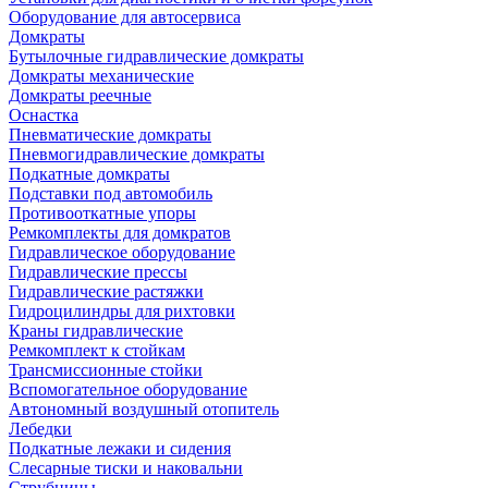
Оборудование для автосервиса
Домкраты
Бутылочные гидравлические домкраты
Домкраты механические
Домкраты реечные
Оснастка
Пневматические домкраты
Пневмогидравлические домкраты
Подкатные домкраты
Подставки под автомобиль
Противооткатные упоры
Ремкомплекты для домкратов
Гидравлическое оборудование
Гидравлические прессы
Гидравлические растяжки
Гидроцилиндры для рихтовки
Краны гидравлические
Ремкомплект к стойкам
Трансмиссионные стойки
Вспомогательное оборудование
Автономный воздушный отопитель
Лебедки
Подкатные лежаки и сидения
Слесарные тиски и наковальни
Струбцины