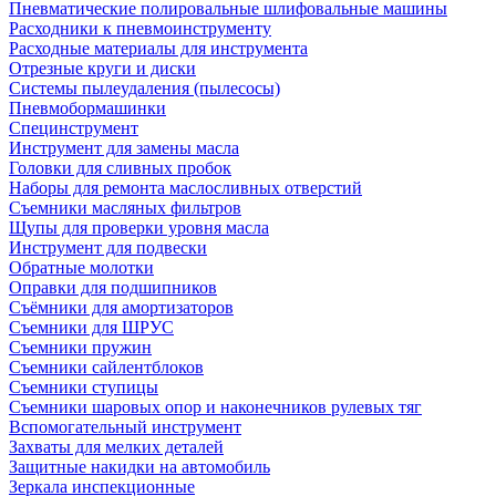
Пневматические полировальные шлифовальные машины
Расходники к пневмоинструменту
Расходные материалы для инструмента
Отрезные круги и диски
Системы пылеудаления (пылесосы)
Пневмобормашинки
Специнструмент
Инструмент для замены масла
Головки для сливных пробок
Наборы для ремонта маслосливных отверстий
Съемники масляных фильтров
Щупы для проверки уровня масла
Инструмент для подвески
Обратные молотки
Оправки для подшипников
Съёмники для амортизаторов
Съемники для ШРУС
Съемники пружин
Съемники сайлентблоков
Съемники ступицы
Съемники шаровых опор и наконечников рулевых тяг
Вспомогательный инструмент
Захваты для мелких деталей
Защитные накидки на автомобиль
Зеркала инспекционные