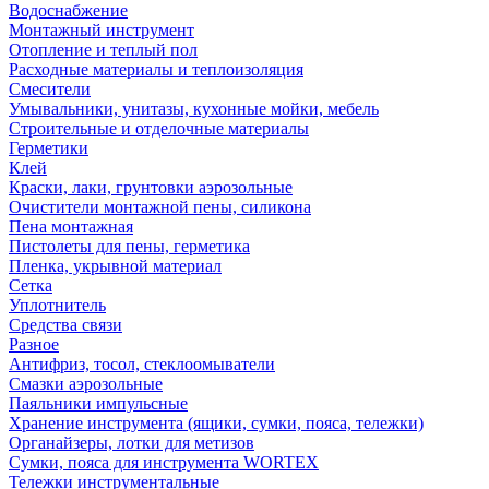
Водоснабжение
Монтажный инструмент
Отопление и теплый пол
Расходные материалы и теплоизоляция
Смесители
Умывальники, унитазы, кухонные мойки, мебель
Строительные и отделочные материалы
Герметики
Клей
Краски, лаки, грунтовки аэрозольные
Очистители монтажной пены, силикона
Пена монтажная
Пистолеты для пены, герметика
Пленка, укрывной материал
Сетка
Уплотнитель
Средства связи
Разное
Антифриз, тосол, стеклоомыватели
Смазки аэрозольные
Паяльники импульсные
Хранение инструмента (ящики, сумки, пояса, тележки)
Органайзеры, лотки для метизов
Сумки, пояса для инструмента WORTEX
Тележки инструментальные