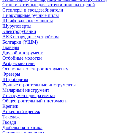
Станки заточные для заточки пильных цепей
Степлеры и гвоздезабиватели
Циркулярные ручные пилы
Шлифовальные машины
Шуруповерты
Электрорубанки
АКБ и зарядные устройства
Болгарки (УШМ)
Граверы
Другой инструмент
Отбойные молотки
Разбрасыватели
Оснастка к электроинструменту
Фрезеры
Штроборезы
Ручные строительные инструменты
Малярный инструмент
Инструмент для разметки
Общестроительный инструмент
Крепеж
Анкерный крепеж
Такелаж
Гвозди
Дюбельная техника
Саморезы и шурупы