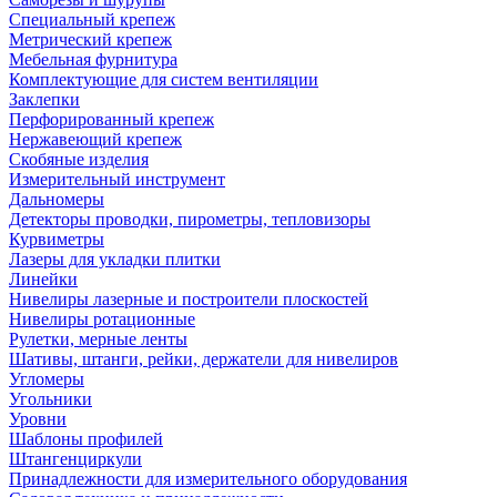
Специальный крепеж
Метрический крепеж
Мебельная фурнитура
Комплектующие для систем вентиляции
Заклепки
Перфорированный крепеж
Нержавеющий крепеж
Скобяные изделия
Измерительный инструмент
Дальномеры
Детекторы проводки, пирометры, тепловизоры
Курвиметры
Лазеры для укладки плитки
Линейки
Нивелиры лазерные и построители плоскостей
Нивелиры ротационные
Рулетки, мерные ленты
Шативы, штанги, рейки, держатели для нивелиров
Угломеры
Угольники
Уровни
Шаблоны профилей
Штангенциркули
Принадлежности для измерительного оборудования