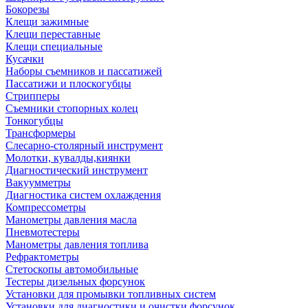
Бокорезы
Клещи зажимные
Клещи переставные
Клещи специальные
Кусачки
Наборы съемников и пассатижей
Пассатижи и плоскогубцы
Стрипперы
Съемники стопорных колец
Тонкогубцы
Трансформеры
Слесарно-столярный инструмент
Молотки, кувалды,киянки
Диагностический инструмент
Вакуумметры
Диагностика систем охлаждения
Компрессометры
Манометры давления масла
Пневмотестеры
Манометры давления топлива
Рефрактометры
Стетоскопы автомобильные
Тестеры дизельных форсунок
Установки для промывки топливных систем
Установки для диагностики и очистки форсунок