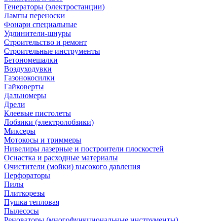
Генераторы (электростанции)
Лампы переноски
Фонари специальные
Удлинители-шнуры
Строительство и ремонт
Строительные инструменты
Бетономешалки
Воздуходувки
Газонокосилки
Гайковерты
Дальномеры
Дрели
Клеевые пистолеты
Лобзики (электролобзики)
Миксеры
Мотокосы и триммеры
Нивелиры лазерные и построители плоскостей
Оснастка и расходные материалы
Очистители (мойки) высокого давления
Перфораторы
Пилы
Плиткорезы
Пушка тепловая
Пылесосы
Реноваторы (многофункциональные инструменты)