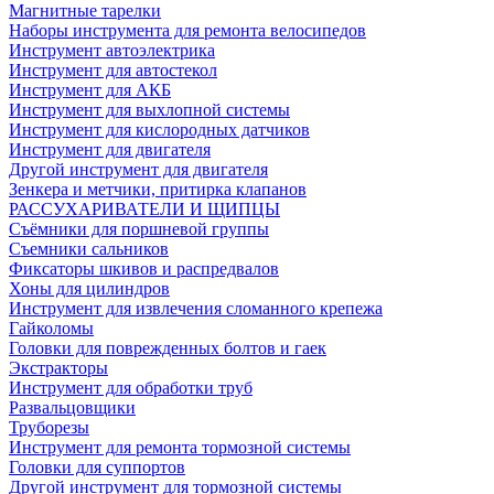
Магнитные тарелки
Наборы инструмента для ремонта велосипедов
Инструмент автоэлектрика
Инструмент для автостекол
Инструмент для АКБ
Инструмент для выхлопной системы
Инструмент для кислородных датчиков
Инструмент для двигателя
Другой инструмент для двигателя
Зенкера и метчики, притирка клапанов
РАССУХАРИВАТЕЛИ И ЩИПЦЫ
Съёмники для поршневой группы
Съемники сальников
Фиксаторы шкивов и распредвалов
Хоны для цилиндров
Инструмент для извлечения сломанного крепежа
Гайколомы
Головки для поврежденных болтов и гаек
Экстракторы
Инструмент для обработки труб
Развальцовщики
Труборезы
Инструмент для ремонта тормозной системы
Головки для суппортов
Другой инструмент для тормозной системы