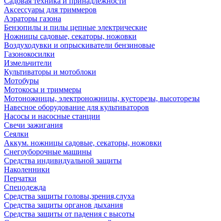
Садовая техника и принадлежности
Аксессуары для триммеров
Аэраторы газона
Бензопилы и пилы цепные электрические
Ножницы садовые, секаторы, ножовки
Воздуходувки и опрыскиватели бензиновые
Газонокосилки
Измельчители
Культиваторы и мотоблоки
Мотобуры
Мотокосы и триммеры
Мотоножницы, электроножницы, кусторезы, высоторезы
Навесное оборудование для культиваторов
Насосы и насосные станции
Свечи зажигания
Сеялки
Аккум. ножницы садовые, секаторы, ножовки
Снегоуборочные машины
Средства индивидуальной защиты
Наколенники
Перчатки
Спецодежда
Средства защиты головы,зрения,слуха
Средства защиты органов дыхания
Средства защиты от падения с высоты