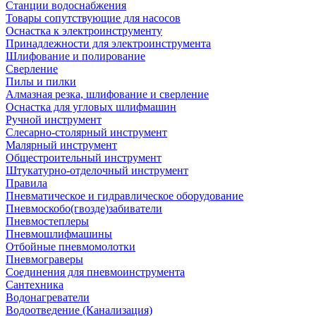
Станции водоснабжения
Товары сопутствующие для насосов
Оснастка к электроинструменту
Принадлежности для электроинструмента
Шлифование и полирование
Сверление
Пилы и пилки
Алмазная резка, шлифование и сверление
Оснастка для угловых шлифмашин
Ручной инструмент
Слесарно-столярный инструмент
Малярный инструмент
Общестроительный инструмент
Штукатурно-отделочный инструмент
Правила
Пневматическое и гидравлическое оборудование
Пневмоскобо(гвозде)забиватели
Пневмостеплеры
Пневмошлифмашины
Отбойные пневмомолотки
Пневмограверы
Соединения для пневмоинструмента
Сантехника
Водонагреватели
Водоотведение (Канализация)