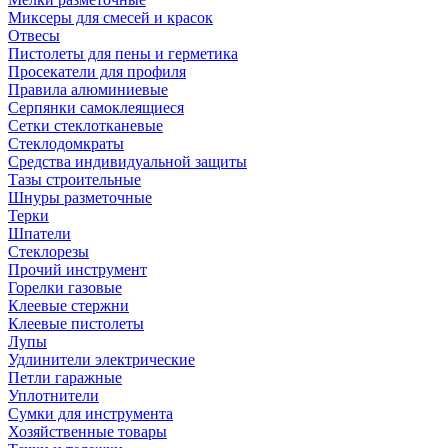
Миксеры для смесей и красок
Отвесы
Пистолеты для пены и герметика
Просекатели для профиля
Правила алюминиевые
Серпянки самоклеящиеся
Сетки стеклотканевые
Стеклодомкраты
Средства индивидуальной защиты
Тазы строительные
Шнуры разметочные
Терки
Шпатели
Стеклорезы
Прочий инструмент
Горелки газовые
Клеевые стержни
Клеевые пистолеты
Лупы
Удлинители электрические
Петли гаражные
Уплотнители
Сумки для инструмента
Хозяйственные товары