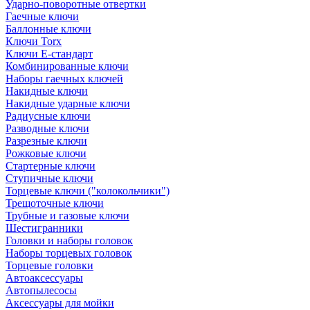
Ударно-поворотные отвертки
Гаечные ключи
Баллонные ключи
Ключи Torx
Ключи Е-стандарт
Комбинированные ключи
Наборы гаечных ключей
Накидные ключи
Накидные ударные ключи
Радиусные ключи
Разводные ключи
Разрезные ключи
Рожковые ключи
Стартерные ключи
Ступичные ключи
Торцевые ключи ("колокольчики")
Трещоточные ключи
Трубные и газовые ключи
Шестигранники
Головки и наборы головок
Наборы торцевых головок
Торцевые головки
Автоаксессуары
Автопылесосы
Аксессуары для мойки