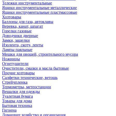
Тележки инструментальные
Ящики инструментальные металлические
Ящики инструментальные пластмассовые
Хозтовары
Баллоны для газа, автоклавы
Веревка, канат, шпагат
Горелки газовые
Доводчики дверные
Замки, защелки
Изолента, скотч, ленты
Лампы паяльные
Мешки для овощей, строительного мусора
Ножницы
Огнетушители
Очистители, смазки и масла бытовые
Прочие хозтовары
Салфетки технические, ветошь
Стрейчпленка
Термометры, метеостанции
Вешалки для одежды
Туалетная бумага
Товары для дома
Бытовая техника
Гигиена
Домашнее хозяйство и организация