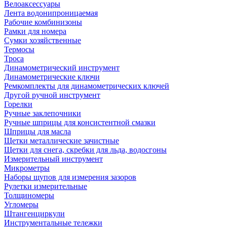
Велоаксессуары
Лента водонипроницаемая
Рабочие комбинизоны
Рамки для номера
Сумки хозяйственные
Термосы
Троса
Динамометрический инструмент
Динамометрические ключи
Ремкомплекты для динамометрических ключей
Другой ручной инструмент
Горелки
Ручные заклепочники
Ручные шприцы для консистентной смазки
Шприцы для масла
Щетки металлические зачистные
Щетки для снега, скребки для льда, водосгоны
Измерительный инструмент
Микрометры
Наборы щупов для измерения зазоров
Рулетки измерительные
Толщиномеры
Угломеры
Штангенциркули
Инструментальные тележки