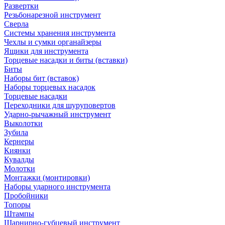
Развертки
Резьбонарезной инструмент
Сверла
Системы хранения инструмента
Чехлы и сумки органайзеры
Ящики для инструмента
Торцевые насадки и биты (вставки)
Биты
Наборы бит (вставок)
Наборы торцевых насадок
Торцевые насадки
Переходники для шуруповертов
Ударно-рычажный инструмент
Выколотки
Зубила
Кернеры
Киянки
Кувалды
Молотки
Монтажки (монтировки)
Наборы ударного инструмента
Пробойники
Топоры
Штампы
Шарнирно-губцевый инструмент