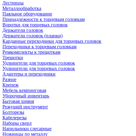
Лестницы
Металлообработка
Паяльное оборудование
Принадлежности к торцевым головкам
Воротки для торцевых головок
Держатели головок
Держатели головок (планки)
Карданные переходники для торцевых головок
Переходники к торцевым головкам
Ремкомплекты к трещоткам
Трещотки
Удлинители для торцевых головок
Удлинители для торцевых головок
Адаптеры и переходники
Разное
Крепеж
Мебель кемпинговая
Уборочный инвентарь
Бытовая химия
Режущий инструмент
Болторезы
Кабелерезы
Наборы сверл
Напильники слесарные
Ножницы по металлу