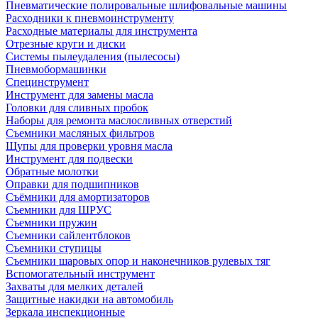
Пневматические полировальные шлифовальные машины
Расходники к пневмоинструменту
Расходные материалы для инструмента
Отрезные круги и диски
Системы пылеудаления (пылесосы)
Пневмобормашинки
Специнструмент
Инструмент для замены масла
Головки для сливных пробок
Наборы для ремонта маслосливных отверстий
Съемники масляных фильтров
Щупы для проверки уровня масла
Инструмент для подвески
Обратные молотки
Оправки для подшипников
Съёмники для амортизаторов
Съемники для ШРУС
Съемники пружин
Съемники сайлентблоков
Съемники ступицы
Съемники шаровых опор и наконечников рулевых тяг
Вспомогательный инструмент
Захваты для мелких деталей
Защитные накидки на автомобиль
Зеркала инспекционные