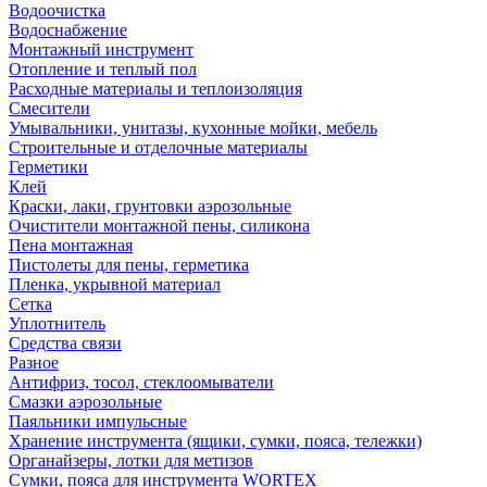
Водоочистка
Водоснабжение
Монтажный инструмент
Отопление и теплый пол
Расходные материалы и теплоизоляция
Смесители
Умывальники, унитазы, кухонные мойки, мебель
Строительные и отделочные материалы
Герметики
Клей
Краски, лаки, грунтовки аэрозольные
Очистители монтажной пены, силикона
Пена монтажная
Пистолеты для пены, герметика
Пленка, укрывной материал
Сетка
Уплотнитель
Средства связи
Разное
Антифриз, тосол, стеклоомыватели
Смазки аэрозольные
Паяльники импульсные
Хранение инструмента (ящики, сумки, пояса, тележки)
Органайзеры, лотки для метизов
Сумки, пояса для инструмента WORTEX