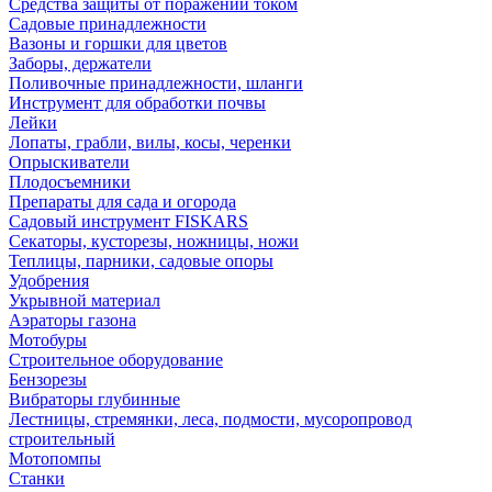
Средства защиты от поражений током
Садовые принадлежности
Вазоны и горшки для цветов
Заборы, держатели
Поливочные принадлежности, шланги
Инструмент для обработки почвы
Лейки
Лопаты, грабли, вилы, косы, черенки
Опрыскиватели
Плодосъемники
Препараты для сада и огорода
Садовый инструмент FISKARS
Секаторы, кусторезы, ножницы, ножи
Теплицы, парники, садовые опоры
Удобрения
Укрывной материал
Аэраторы газона
Мотобуры
Строительное оборудование
Бензорезы
Вибраторы глубинные
Лестницы, стремянки, леса, подмости, мусоропровод
строительный
Мотопомпы
Станки