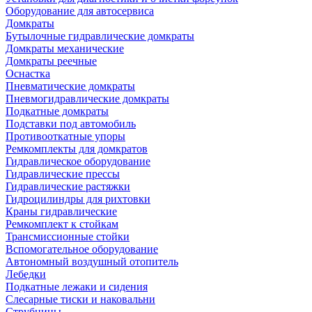
Оборудование для автосервиса
Домкраты
Бутылочные гидравлические домкраты
Домкраты механические
Домкраты реечные
Оснастка
Пневматические домкраты
Пневмогидравлические домкраты
Подкатные домкраты
Подставки под автомобиль
Противооткатные упоры
Ремкомплекты для домкратов
Гидравлическое оборудование
Гидравлические прессы
Гидравлические растяжки
Гидроцилиндры для рихтовки
Краны гидравлические
Ремкомплект к стойкам
Трансмиссионные стойки
Вспомогательное оборудование
Автономный воздушный отопитель
Лебедки
Подкатные лежаки и сидения
Слесарные тиски и наковальни
Струбцины